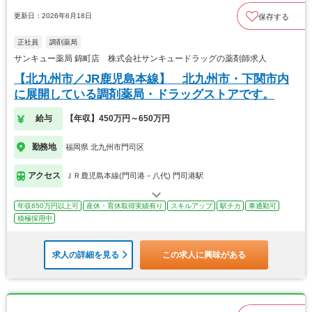
更新日：2026年6月18日
保存する
正社員
調剤薬局
サンキュー薬局 錦町店 株式会社サンキュードラッグの薬剤師求人
【北九州市／JR鹿児島本線】 北九州市・下関市内
に展開している調剤薬局・ドラッグストアです。
給与
【年収】450万円～650万円
勤務地
福岡県 北九州市門司区
アクセス
ＪＲ鹿児島本線(門司港－八代) 門司港駅
年収650万円以上可
産休・育休取得実績有り
スキルアップ
駅チカ
車通勤可
積極採用中
求人の詳細を見る
この求人に興味がある