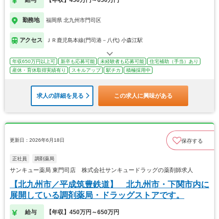
給与
【年収】450万円～650万円
勤務地
福岡県 北九州市門司区
アクセス
ＪＲ鹿児島本線(門司港－八代) 小森江駅
年収650万円以上可
新卒も応募可能
未経験者も応募可能
住宅補助（手当）あり
産休・育休取得実績有り
スキルアップ
駅チカ
積極採用中
求人の詳細を見る
この求人に興味がある
更新日：2026年6月18日
保存する
正社員
調剤薬局
サンキュー薬局 東門司店 株式会社サンキュードラッグの薬剤師求人
【北九州市／平成筑豊鉄道】 北九州市・下関市内に
展開している調剤薬局・ドラッグストアです。
給与
【年収】450万円～650万円