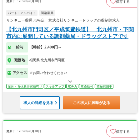
更新日：2026年6月18日
保存する
パート・アルバイト
調剤薬局
サンキュー薬局 老松店 株式会社サンキュードラッグの薬剤師求人
【北九州市門司区／平成筑豊鉄道】 北九州市・下関
市内に展開している調剤薬局・ドラッグストアです
給与
【時給】2,400円～
勤務地
福岡県 北九州市門司区
アクセス
※お問い合わせください
産休・育休取得実績有り
スキルアップ
駅チカ
車通勤可
積極採用中
求人の詳細を見る
この求人に興味がある
更新日：2026年6月18日
保存する