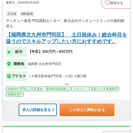
更新日：2026年6月18日
保存する
正社員
調剤薬局
サンキュー薬局 門司調剤センター 株式会社サンキュードラッグの薬剤師
求人
【福岡県北九州市門司区】 土日祝休み！総合科目を
扱うのでスキルアップしたい方におすすめです。
給与
【年収】450万円～650万円
勤務地
福岡県 北九州市門司区
アクセス
ＪＲ鹿児島本線(門司港－八代) 小森江駅
年収650万円以上可
産休・育休取得実績有り
スキルアップ
駅チカ
車通勤可
積極採用中
求人の詳細を見る
この求人に興味がある