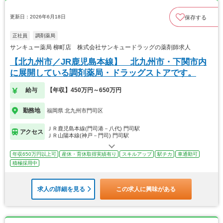
更新日：2026年6月18日
保存する
正社員
調剤薬局
サンキュー薬局 柳町店 株式会社サンキュードラッグの薬剤師求人
【北九州市／JR鹿児島本線】 北九州市・下関市内
に展開している調剤薬局・ドラッグストアです。
給与
【年収】450万円～650万円
勤務地
福岡県 北九州市門司区
ＪＲ鹿児島本線(門司港－八代) 門司駅
アクセス
ＪＲ山陽本線(神戸－門司) 門司駅
年収650万円以上可
産休・育休取得実績有り
スキルアップ
駅チカ
車通勤可
積極採用中
求人の詳細を見る
この求人に興味がある