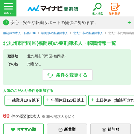
!
安心・安全な転職サポートの提供に努めます。
薬剤師の求人・転職TOP
福岡県の薬剤師求人
北九州市の薬剤師求人
北九州市門司区(福
北九州市門司区(福岡県)の薬剤師求人・転職情報一覧
勤務地
北九州市門司区(福岡県)
その他
指定なし
条件を変更する
人気のこだわり条件を追加する
残業月10ｈ以下
年間休日120日以上
土日休み（相談可含
60
件の薬剤師求人
※ 非公開求人を除く
おすすめ順
新着順
給与順