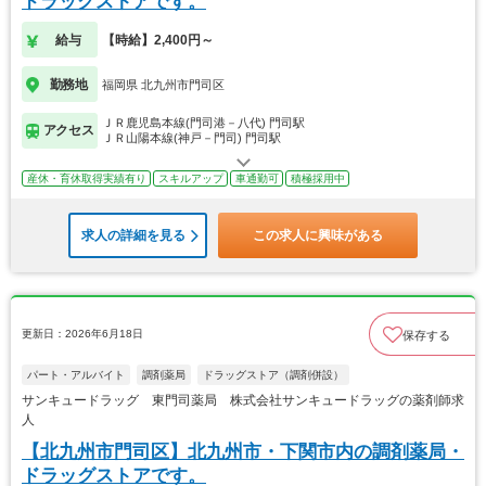
ドラッグストアです。
給与
【時給】2,400円～
勤務地
福岡県 北九州市門司区
ＪＲ鹿児島本線(門司港－八代) 門司駅
アクセス
ＪＲ山陽本線(神戸－門司) 門司駅
産休・育休取得実績有り
スキルアップ
車通勤可
積極採用中
求人の詳細を見る
この求人に興味がある
更新日：2026年6月18日
保存する
パート・アルバイト
調剤薬局
ドラッグストア（調剤併設）
サンキュードラッグ 東門司薬局 株式会社サンキュードラッグの薬剤師求
人
【北九州市門司区】北九州市・下関市内の調剤薬局・
ドラッグストアです。