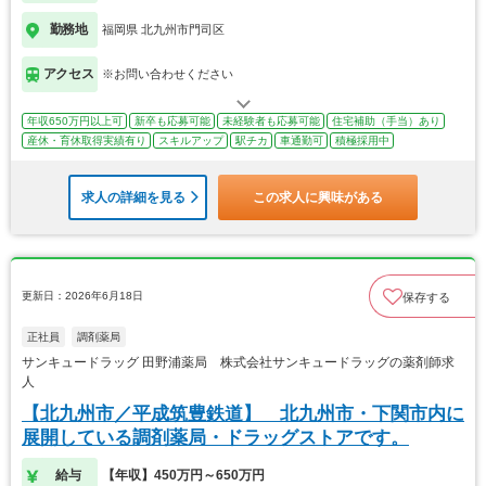
勤務地
福岡県 北九州市門司区
アクセス
※お問い合わせください
年収650万円以上可
新卒も応募可能
未経験者も応募可能
住宅補助（手当）あり
産休・育休取得実績有り
スキルアップ
駅チカ
車通勤可
積極採用中
求人の詳細を見る
この求人に興味がある
更新日：2026年6月18日
保存する
正社員
調剤薬局
サンキュードラッグ 田野浦薬局 株式会社サンキュードラッグの薬剤師求
人
【北九州市／平成筑豊鉄道】 北九州市・下関市内に
展開している調剤薬局・ドラッグストアです。
給与
【年収】450万円～650万円