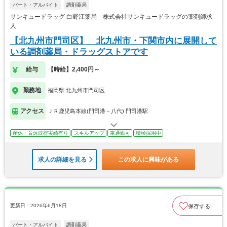
パート・アルバイト
調剤薬局
サンキュードラッグ 白野江薬局 株式会社サンキュードラッグの薬剤師求
人
【北九州市門司区】 北九州市・下関市内に展開して
いる調剤薬局・ドラッグストアです
給与
【時給】2,400円～
勤務地
福岡県 北九州市門司区
アクセス
ＪＲ鹿児島本線(門司港－八代) 門司港駅
産休・育休取得実績有り
スキルアップ
車通勤可
積極採用中
求人の詳細を見る
この求人に興味がある
更新日：2026年6月18日
保存する
パート・アルバイト
調剤薬局