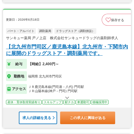
更新日：2026年6月18日
保存する
パート・アルバイト
調剤薬局
ドラッグストア（調剤併設）
サンキュー薬局 戸ノ上店 株式会社サンキュードラッグの薬剤師求人
【北九州市門司区／鹿児島本線】北九州市・下関市内
に展開のドラッグストア・調剤薬局です。
給与
【時給】2,400円～
勤務地
福岡県 北九州市門司区
ＪＲ鹿児島本線(門司港－八代) 門司駅
アクセス
ＪＲ山陽本線(神戸－門司) 門司駅
産休・育休取得実績有り
スキルアップ
駅チカ
車通勤可
積極採用中
求人の詳細を見る
この求人に興味がある