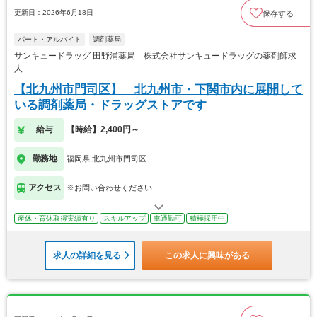
更新日：2026年6月18日
保存する
パート・アルバイト
調剤薬局
サンキュードラッグ 田野浦薬局 株式会社サンキュードラッグの薬剤師求
人
【北九州市門司区】 北九州市・下関市内に展開して
いる調剤薬局・ドラッグストアです
給与
【時給】2,400円～
勤務地
福岡県 北九州市門司区
アクセス
※お問い合わせください
産休・育休取得実績有り
スキルアップ
車通勤可
積極採用中
求人の詳細を見る
この求人に興味がある