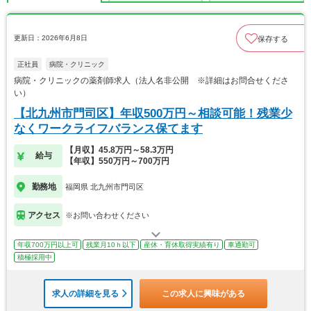
更新日：2026年6月8日
保存する
正社員
病院・クリニック
病院・クリニックの薬剤師求人（法人名非公開 ※詳細はお問合せくださ
い）
【北九州市門司区】年収500万円～相談可能！残業少
なくワークライフバランス保てます
【月収】45.8万円～58.3万円
給与
【年収】550万円～700万円
勤務地
福岡県 北九州市門司区
アクセス
※お問い合わせください
年収700万円以上可
残業月10ｈ以下
産休・育休取得実績有り
車通勤可
積極採用中
求人の詳細を見る
この求人に興味がある