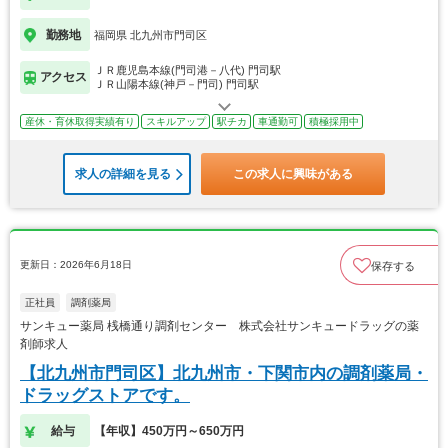
勤務地
福岡県 北九州市門司区
ＪＲ鹿児島本線(門司港－八代) 門司駅
アクセス
ＪＲ山陽本線(神戸－門司) 門司駅
産休・育休取得実績有り
スキルアップ
駅チカ
車通勤可
積極採用中
求人の詳細を見る
この求人に興味がある
更新日：2026年6月18日
保存する
正社員
調剤薬局
サンキュー薬局 桟橋通り調剤センター 株式会社サンキュードラッグの薬
剤師求人
【北九州市門司区】北九州市・下関市内の調剤薬局・
ドラッグストアです。
給与
【年収】450万円～650万円