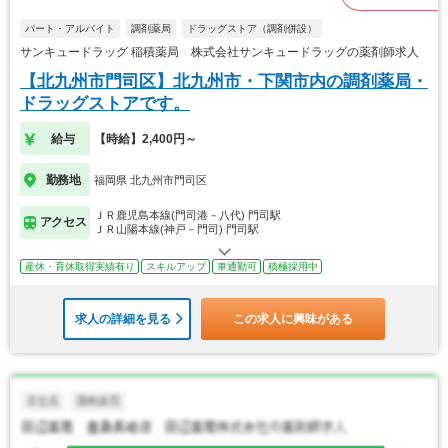
パート・アルバイト
調剤薬局
ドラッグストア（調剤併設）
サンキュードラッグ 稲積薬局 株式会社サンキュードラッグの薬剤師求人
【北九州市門司区】北九州市・下関市内の調剤薬局・
ドラッグストアです。
給与
【時給】2,400円～
勤務地
福岡県 北九州市門司区
ＪＲ鹿児島本線(門司港－八代) 門司駅
アクセス
ＪＲ山陽本線(神戸－門司) 門司駅
産休・育休取得実績有り
スキルアップ
車通勤可
積極採用中
求人の詳細を見る
この求人に興味がある