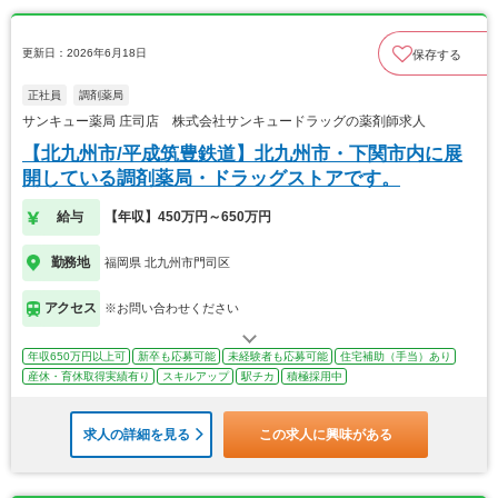
更新日：2026年6月18日
保存する
正社員
調剤薬局
サンキュー薬局 庄司店 株式会社サンキュードラッグの薬剤師求人
【北九州市/平成筑豊鉄道】北九州市・下関市内に展
開している調剤薬局・ドラッグストアです。
給与
【年収】450万円～650万円
勤務地
福岡県 北九州市門司区
アクセス
※お問い合わせください
年収650万円以上可
新卒も応募可能
未経験者も応募可能
住宅補助（手当）あり
産休・育休取得実績有り
スキルアップ
駅チカ
積極採用中
求人の詳細を見る
この求人に興味がある