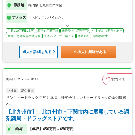
勤務地
福岡県 北九州市門司区
アクセス
※お問い合わせください
年収650万円以上可
新卒も応募可能
未経験者も応募可能
住宅補助（手当）あり
産休・育休取得実績有り
スキルアップ
駅チカ
車通勤可
積極採用中
求人の詳細を見る
この求人に興味がある
更新日：2026年6月18日
保存する
正社員
調剤薬局
サンキュードラッグ 白野江薬局 株式会社サンキュードラッグの薬剤師求
人
【北九州市】 北九州市・下関市内に展開している調
剤薬局・ドラッグストアです。
給与
【年収】450万円～650万円