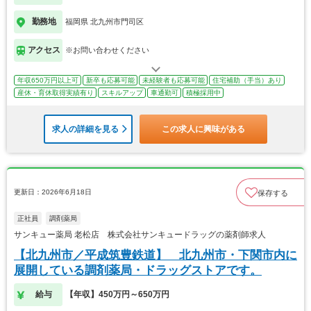
勤務地
福岡県 北九州市門司区
アクセス
※お問い合わせください
年収650万円以上可
新卒も応募可能
未経験者も応募可能
住宅補助（手当）あり
産休・育休取得実績有り
スキルアップ
車通勤可
積極採用中
求人の詳細を見る
この求人に興味がある
更新日：2026年6月18日
保存する
正社員
調剤薬局
サンキュー薬局 老松店 株式会社サンキュードラッグの薬剤師求人
【北九州市／平成筑豊鉄道】 北九州市・下関市内に
展開している調剤薬局・ドラッグストアです。
給与
【年収】450万円～650万円