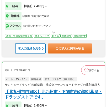
給与
【時給】2,400円～
勤務地
福岡県 北九州市門司区
アクセス
※お問い合わせください
産休・育休取得実績有り
スキルアップ
駅チカ
車通勤可
積極採用中
求人の詳細を見る
この求人に興味がある
更新日：2026年6月18日
保存する
パート・アルバイト
調剤薬局
ドラッグストア（調剤併設）
サンキュードラッグ 柳町薬局 株式会社サンキュードラッグの薬剤師求人
【北九州市門司区】北九州市・下関市内の調剤薬局・
ドラッグストアです。
給与
【時給】2,400円～