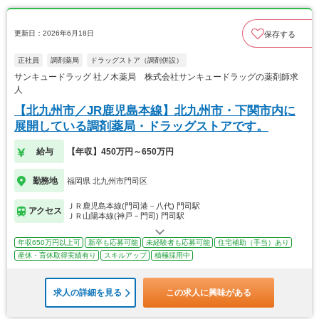
更新日：2026年6月18日
保存する
正社員
調剤薬局
ドラッグストア（調剤併設）
サンキュードラッグ 社ノ木薬局 株式会社サンキュードラッグの薬剤師求
人
【北九州市／JR鹿児島本線】北九州市・下関市内に
展開している調剤薬局・ドラッグストアです。
給与
【年収】450万円～650万円
勤務地
福岡県 北九州市門司区
ＪＲ鹿児島本線(門司港－八代) 門司駅
アクセス
ＪＲ山陽本線(神戸－門司) 門司駅
年収650万円以上可
新卒も応募可能
未経験者も応募可能
住宅補助（手当）あり
産休・育休取得実績有り
スキルアップ
積極採用中
求人の詳細を見る
この求人に興味がある