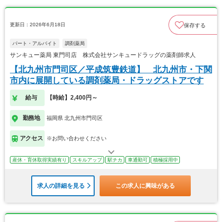
更新日：2026年6月18日
保存する
パート・アルバイト
調剤薬局
サンキュー薬局 東門司店 株式会社サンキュードラッグの薬剤師求人
【北九州市門司区／平成筑豊鉄道】 北九州市・下関
市内に展開している調剤薬局・ドラッグストアです
給与
【時給】2,400円～
勤務地
福岡県 北九州市門司区
アクセス
※お問い合わせください
産休・育休取得実績有り
スキルアップ
駅チカ
車通勤可
積極採用中
求人の詳細を見る
この求人に興味がある