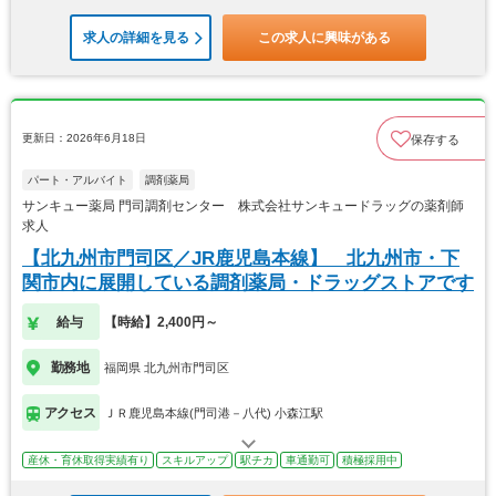
求人の詳細を見る
この求人に興味がある
更新日：2026年6月18日
保存する
パート・アルバイト
調剤薬局
サンキュー薬局 門司調剤センター 株式会社サンキュードラッグの薬剤師
求人
【北九州市門司区／JR鹿児島本線】 北九州市・下
関市内に展開している調剤薬局・ドラッグストアです
給与
【時給】2,400円～
勤務地
福岡県 北九州市門司区
アクセス
ＪＲ鹿児島本線(門司港－八代) 小森江駅
産休・育休取得実績有り
スキルアップ
駅チカ
車通勤可
積極採用中