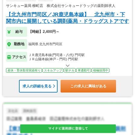
サンキュー薬局 柳町店 株式会社サンキュードラッグの薬剤師求人
【北九州市門司区／JR鹿児島本線】 北九州市・下
関市内に展開している調剤薬局・ドラッグストアです
給与
【時給】2,400円～
勤務地
福岡県 北九州市門司区
ＪＲ鹿児島本線(門司港－八代) 門司駅
アクセス
ＪＲ山陽本線(神戸－門司) 門司駅
産休・育休取得実績有り
スキルアップ
駅チカ
車通勤可
積極採用中
求人の詳細を見る
この求人に興味がある