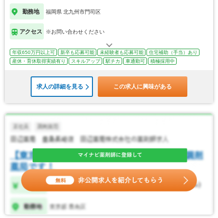
勤務地
福岡県 北九州市門司区
アクセス
※お問い合わせください
年収650万円以上可
新卒も応募可能
未経験者も応募可能
住宅補助（手当）あり
産休・育休取得実績有り
スキルアップ
駅チカ
車通勤可
積極採用中
求人の詳細を見る
この求人に興味がある