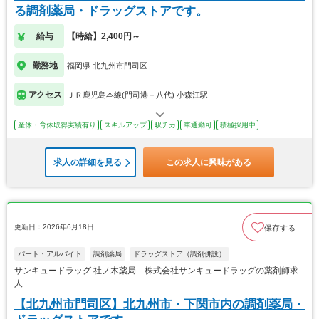
る調剤薬局・ドラッグストアです。
給与
【時給】2,400円～
勤務地
福岡県 北九州市門司区
アクセス
ＪＲ鹿児島本線(門司港－八代) 小森江駅
産休・育休取得実績有り
スキルアップ
駅チカ
車通勤可
積極採用中
求人の詳細を見る
この求人に興味がある
更新日：2026年6月18日
保存する
パート・アルバイト
調剤薬局
ドラッグストア（調剤併設）
サンキュードラッグ 社ノ木薬局 株式会社サンキュードラッグの薬剤師求
人
【北九州市門司区】北九州市・下関市内の調剤薬局・