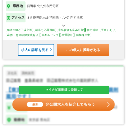
勤務地
福岡県 北九州市門司区
アクセス
ＪＲ鹿児島本線(門司港－八代) 門司港駅
年収650万円以上可
新卒も応募可能
未経験者も応募可能
住宅補助（手当）あり
産休・育休取得実績有り
スキルアップ
車通勤可
積極採用中
求人の詳細を見る
この求人に興味がある