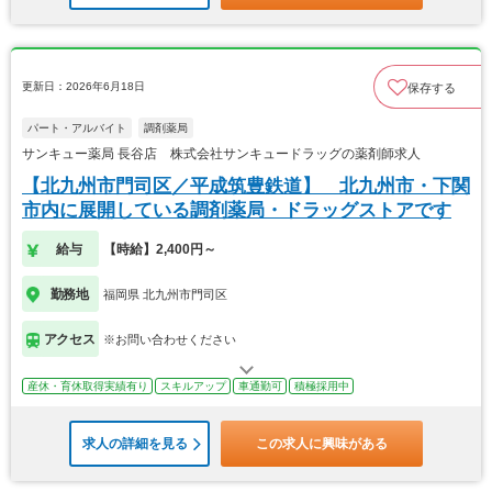
更新日：2026年6月18日
保存する
パート・アルバイト
調剤薬局
サンキュー薬局 長谷店 株式会社サンキュードラッグの薬剤師求人
【北九州市門司区／平成筑豊鉄道】 北九州市・下関
市内に展開している調剤薬局・ドラッグストアです
給与
【時給】2,400円～
勤務地
福岡県 北九州市門司区
アクセス
※お問い合わせください
産休・育休取得実績有り
スキルアップ
車通勤可
積極採用中
求人の詳細を見る
この求人に興味がある