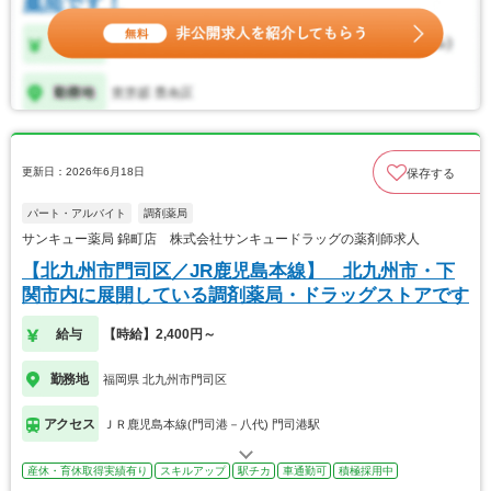
更新日：2026年6月18日
保存する
パート・アルバイト
調剤薬局
サンキュー薬局 錦町店 株式会社サンキュードラッグの薬剤師求人
【北九州市門司区／JR鹿児島本線】 北九州市・下
関市内に展開している調剤薬局・ドラッグストアです
給与
【時給】2,400円～
勤務地
福岡県 北九州市門司区
アクセス
ＪＲ鹿児島本線(門司港－八代) 門司港駅
産休・育休取得実績有り
スキルアップ
駅チカ
車通勤可
積極採用中