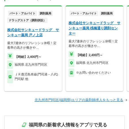
パート・アルバイト
調剤薬局
パート・アルバイト
調剤薬局
ドラッグストア（調剤併設）
株式会社サンキュードラッグ サ
ンキュー薬局 桟橋通り調剤セン
株式会社サンキュードラッグ サ
ター
ンキュー薬局 戸ノ上店
最大7連休のリフレッシュ休暇！定
最大7連休のリフレッシュ休暇！定
着率の高さが働きや…
着率の高さが働きや…
【時給】2,400円～
【時給】2,400円～
福岡県 北九州市門司区
福岡県 北九州市門司区
※お問い合わせください
ＪＲ鹿児島本線(門司港－八代)
門司駅 他
北九州市門司区(福岡県)エリアの薬剤師求人をもっと見る
福岡県の新着求人情報をアプリで見る