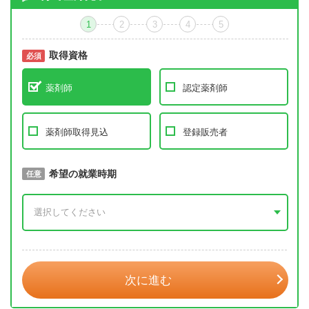
1
2
3
4
5
取得資格
必須
必須
薬剤師
認定薬剤師
薬剤師取得見込
登録販売者
取得予定年
希望の就業時期
必須
任意
年 3月
次に進む