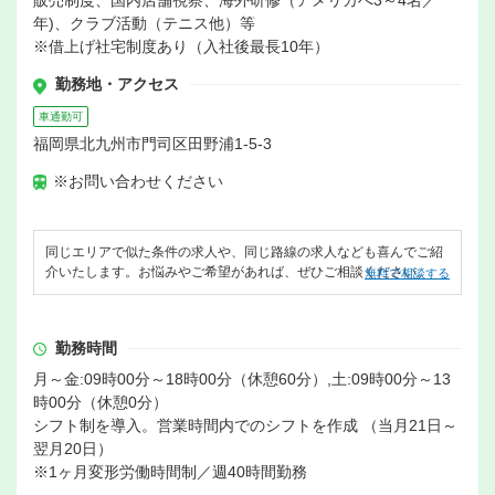
販売制度、国内店舗視察、海外研修（アメリカへ3～4名／
年)、クラブ活動（テニス他）等
※借上げ社宅制度あり（入社後最長10年）
勤務地・アクセス
車通勤可
福岡県北九州市門司区田野浦1-5-3
※お問い合わせください
同じエリアで似た条件の求人や、同じ路線の求人なども喜んでご紹
介いたします。お悩みやご希望があれば、ぜひご相談ください。
無料で相談する
勤務時間
月～金:09時00分～18時00分（休憩60分）,土:09時00分～13
時00分（休憩0分）
シフト制を導入。営業時間内でのシフトを作成 （当月21日～
翌月20日）
※1ヶ月変形労働時間制／週40時間勤務