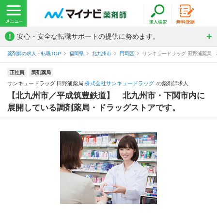
!
安心・安全な転職サポートの提供に努めます。
薬剤師の求人・転職TOP
福岡県
北九州市
門司区
サンキュードラッグ 田野浦薬局
正社員
調剤薬局
サンキュードラッグ 田野浦薬局
株式会社サンキュードラッグ
の薬剤師求人
【北九州市／平成筑豊鉄道】 北九州市・下関市内に
展開している調剤薬局・ドラッグストアです。