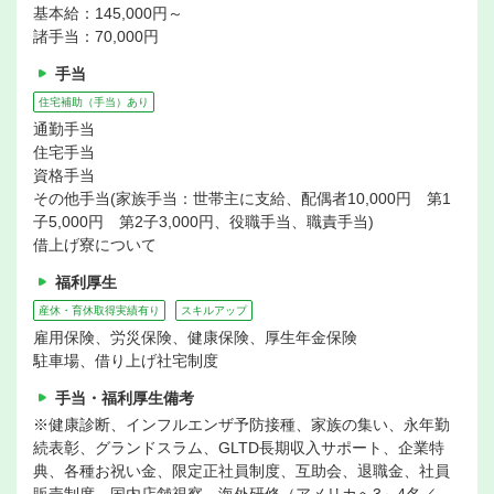
基本給：145,000円～
諸手当：70,000円
手当
住宅補助（手当）あり
通勤手当
住宅手当
資格手当
その他手当(家族手当：世帯主に支給、配偶者10,000円 第1
子5,000円 第2子3,000円、役職手当、職責手当)
借上げ寮について
福利厚生
産休・育休取得実績有り
スキルアップ
雇用保険、労災保険、健康保険、厚生年金保険
駐車場、借り上げ社宅制度
手当・福利厚生備考
※健康診断、インフルエンザ予防接種、家族の集い、永年勤
続表彰、グランドスラム、GLTD長期収入サポート、企業特
典、各種お祝い金、限定正社員制度、互助会、退職金、社員