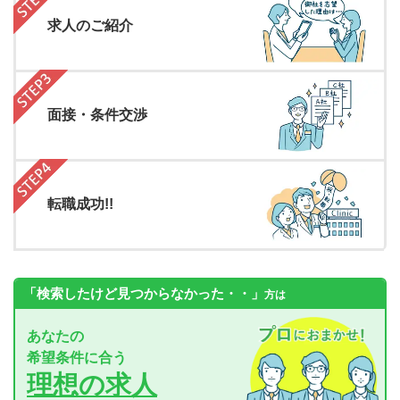
求人のご紹介
面接・条件交渉
転職成功!!
「検索したけど見つからなかった・・」
方は
あなたの
希望条件に合う
理想の求人