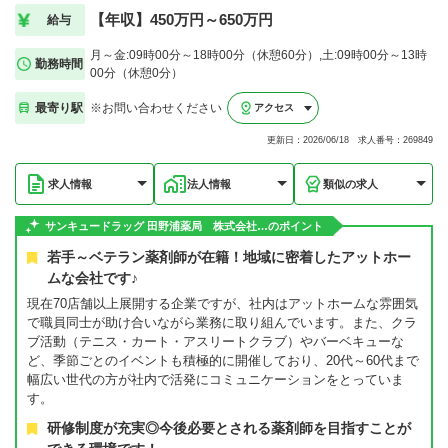
【年収】450万円～650万円
給与
月～金:09時00分～18時00分（休憩60分）,土:09時00分～13時
勤務時間
00分（休憩0分）
最寄り駅
※お問い合わせください
アクセス
更新日：2026/06/18 求人番号：269849
求人情報
法人情報
類似の求人
サンキュードラッグ 田野浦薬局 株式会社…のポイント
若手～ベテラン薬剤師が在籍！地域に密着したアットホー
ムな会社です♪
現在70店舗以上展開する企業ですが、社内はアットホームな雰囲気
で職員同士が助け合いながら業務に取り組んでいます。また、クラ
ブ活動（テニス・カート・アスリートクラブ）やバーベキューな
ど、季節ごとのイベントも積極的に開催しており、20代～60代まで
幅広い世代の方が社内で活発にコミュニケーションをとっていま
す。
研修制度が充実◎今後必要とされる薬剤師を目指すことが