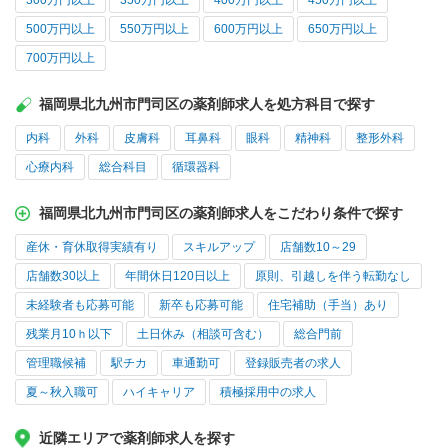
300万円以上
350万円以上
400万円以上
450万円以上
500万円以上
550万円以上
600万円以上
650万円以上
700万円以上
福岡県北九州市門司区の薬剤師求人を処方科目で探す
内科
外科
皮膚科
耳鼻科
眼科
精神科
整形外科
心療内科
総合科目
循環器科
福岡県北九州市門司区の薬剤師求人をこだわり条件で探す
産休・育休取得実績有り
スキルアップ
店舗数10～29
店舗数30以上
年間休日120日以上
原則、引越しを伴う転勤なし
未経験者も応募可能
新卒も応募可能
住宅補助（手当）あり
残業月10ｈ以下
土日休み（相談可含む）
総合門前
管理職候補
駅チカ
車通勤可
登録販売者の求人
夏～秋入職可
ハイキャリア
積極採用中の求人
近隣エリアで薬剤師求人を探す