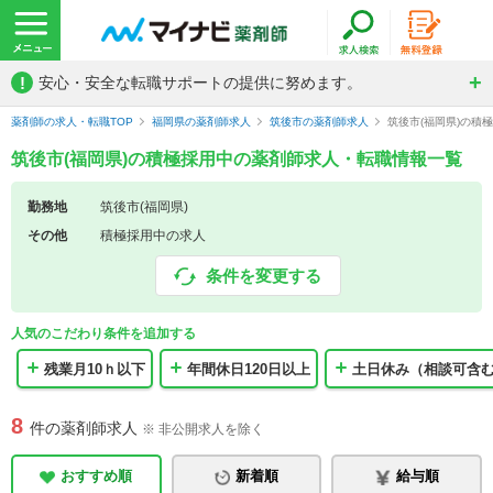
!
安心・安全な転職サポートの提供に努めます。
薬剤師の求人・転職TOP
福岡県の薬剤師求人
筑後市の薬剤師求人
筑後市(福岡県)の積
筑後市(福岡県)の積極採用中の薬剤師求人・転職情報一覧
勤務地
筑後市(福岡県)
その他
積極採用中の求人
条件を変更する
人気のこだわり条件を追加する
残業月10ｈ以下
年間休日120日以上
土日休み（相談可含
8
件の薬剤師求人
※ 非公開求人を除く
おすすめ順
新着順
給与順