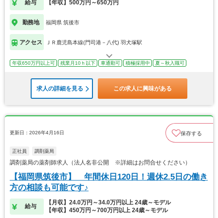
給与
【年収】500万円～650万円
勤務地
福岡県 筑後市
アクセス
ＪＲ鹿児島本線(門司港－八代) 羽犬塚駅
年収650万円以上可
残業月10ｈ以下
車通勤可
積極採用中
夏～秋入職可
求人の詳細を見る
この求人に興味がある
更新日：2026年4月16日
保存する
正社員
調剤薬局
調剤薬局の薬剤師求人（法人名非公開 ※詳細はお問合せください）
【福岡県筑後市】 年間休日120日！週休2.5日の働き
方の相談も可能です♪
【月収】24.0万円～34.0万円以上 24歳～モデル
給与
【年収】450万円～700万円以上 24歳～モデル