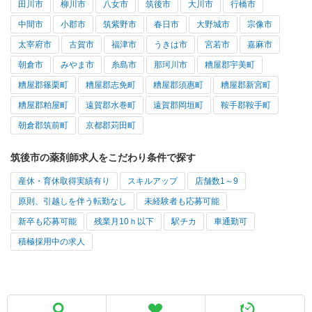
田川市
柳川市
八女市
筑後市
大川市
行橋市
中間市
小郡市
筑紫野市
春日市
大野城市
宗像市
太宰府市
古賀市
福津市
うきは市
宮若市
嘉麻市
朝倉市
みやま市
糸島市
那珂川市
糟屋郡宇美町
糟屋郡篠栗町
糟屋郡志免町
糟屋郡須惠町
糟屋郡新宮町
糟屋郡粕屋町
遠賀郡水巻町
遠賀郡岡垣町
鞍手郡鞍手町
朝倉郡筑前町
京都郡苅田町
筑後市の薬剤師求人をこだわり条件で探す
産休・育休取得実績有り
スキルアップ
店舗数1～9
原則、引越しを伴う転勤なし
未経験者も応募可能
新卒も応募可能
残業月10ｈ以下
駅チカ
車通勤可
積極採用中の求人