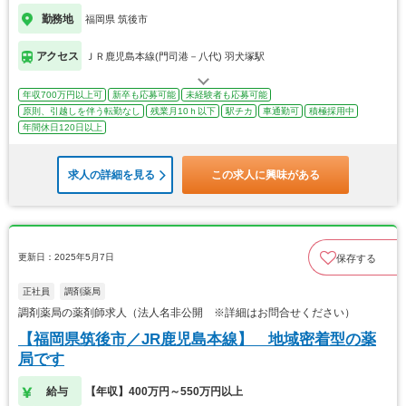
勤務地
福岡県 筑後市
アクセス
ＪＲ鹿児島本線(門司港－八代) 羽犬塚駅
年収700万円以上可
新卒も応募可能
未経験者も応募可能
原則、引越しを伴う転勤なし
残業月10ｈ以下
駅チカ
車通勤可
積極採用中
年間休日120日以上
求人の詳細を見る
この求人に興味がある
更新日：2025年5月7日
保存する
正社員
調剤薬局
調剤薬局の薬剤師求人（法人名非公開 ※詳細はお問合せください）
【福岡県筑後市／JR鹿児島本線】 地域密着型の薬
局です
給与
【年収】400万円～550万円以上