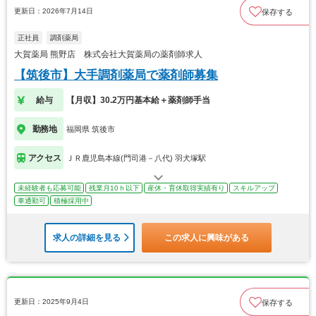
更新日：2026年7月14日
保存する
正社員
調剤薬局
大賀薬局 熊野店 株式会社大賀薬局の薬剤師求人
【筑後市】大手調剤薬局で薬剤師募集
給与
【月収】30.2万円基本給＋薬剤師手当
勤務地
福岡県 筑後市
アクセス
ＪＲ鹿児島本線(門司港－八代) 羽犬塚駅
未経験者も応募可能
残業月10ｈ以下
産休・育休取得実績有り
スキルアップ
車通勤可
積極採用中
求人の詳細を見る
この求人に興味がある
更新日：2025年9月4日
保存する