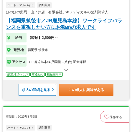
パート・アルバイト
調剤薬局
ほのぼの薬局 山ノ井店 有限会社アキメディカルの薬剤師求人
【福岡県筑後市／JR鹿児島本線】ワークライフバラ
ンスを重視したい方にお勧めの求人です
給与
【時給】2,500円～
勤務地
福岡県 筑後市
アクセス
ＪＲ鹿児島本線(門司港－八代) 羽犬塚駅
残業月10ｈ以下
車通勤可
積極採用中
求人の詳細を見る
この求人に興味がある
更新日：2025年8月5日
保存する
パート・アルバイト
調剤薬局