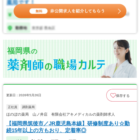
福岡県
の
更新日：2026年5月26日
保存する
正社員
調剤薬局
ほのぼの薬局 山ノ井店 有限会社アキメディカルの薬剤師求人
【福岡県筑後市／JR鹿児島本線】研修制度あり☆勤
続15年以上の方もおり、定着率◎