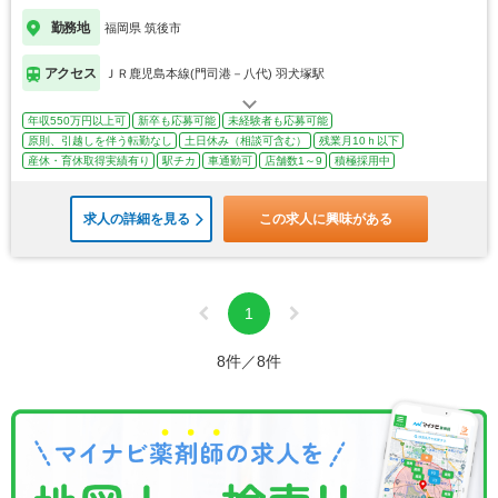
勤務地
福岡県 筑後市
アクセス
ＪＲ鹿児島本線(門司港－八代) 羽犬塚駅
年収550万円以上可
新卒も応募可能
未経験者も応募可能
原則、引越しを伴う転勤なし
土日休み（相談可含む）
残業月10ｈ以下
産休・育休取得実績有り
駅チカ
車通勤可
店舗数1～9
積極採用中
求人の詳細を見る
この求人に興味がある
1
8件／8件