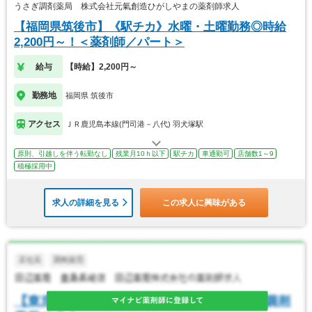
うさぎ調剤薬局 株式会社元氣創造ひがしやまの薬剤師求人
【福岡県筑後市】《駅チカ》水曜・土曜勤務◎時給
2,200円～！＜薬剤師／パート＞
給与
【時給】2,200円～
勤務地
福岡県 筑後市
アクセス
ＪＲ鹿児島本線(門司港－八代) 羽犬塚駅
原則、引越しを伴う転勤なし
残業月10ｈ以下
駅チカ
車通勤可
店舗数1～9
積極採用中
求人の詳細を見る
この求人に興味がある