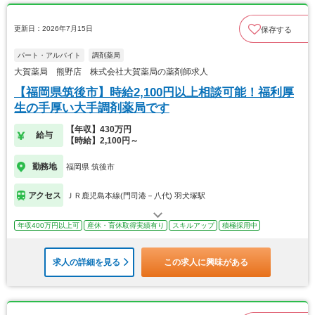
更新日：2026年7月15日
保存する
パート・アルバイト
調剤薬局
大賀薬局 熊野店 株式会社大賀薬局の薬剤師求人
【福岡県筑後市】時給2,100円以上相談可能！福利厚
生の手厚い大手調剤薬局です
【年収】430万円
給与
【時給】2,100円～
勤務地
福岡県 筑後市
アクセス
ＪＲ鹿児島本線(門司港－八代) 羽犬塚駅
年収400万円以上可
産休・育休取得実績有り
スキルアップ
積極採用中
求人の詳細を見る
この求人に興味がある