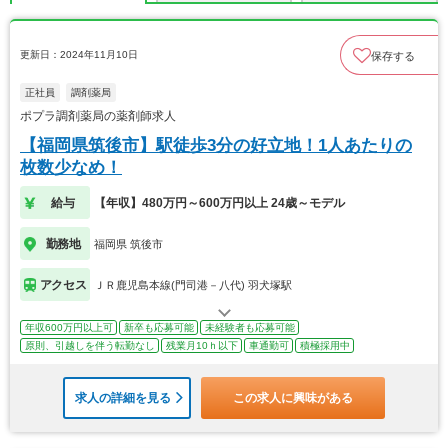
更新日：2024年11月10日
保存する
正社員
調剤薬局
ポプラ調剤薬局の薬剤師求人
【福岡県筑後市】駅徒歩3分の好立地！1人あたりの
枚数少なめ！
給与
【年収】480万円～600万円以上 24歳～モデル
勤務地
福岡県 筑後市
アクセス
ＪＲ鹿児島本線(門司港－八代) 羽犬塚駅
年収600万円以上可
新卒も応募可能
未経験者も応募可能
原則、引越しを伴う転勤なし
残業月10ｈ以下
車通勤可
積極採用中
求人の詳細を見る
この求人に興味がある