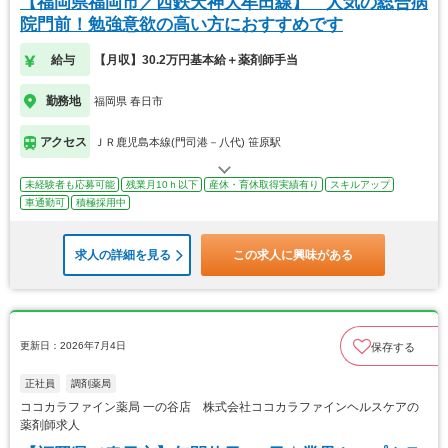
【福岡県福岡市／西鉄天神大牟田線】 人気の総合病
院門前！勉強意欲の高い方におすすめです
給与
【月収】30.2万円基本給＋薬剤師手当
勤務地
福岡県 春日市
アクセス
ＪＲ鹿児島本線(門司港－八代) 笹原駅
未経験者も応募可能
残業月10ｈ以下
産休・育休取得実績有り
スキルアップ
車通勤可
積極採用中
求人の詳細を見る
この求人に興味がある
更新日：2026年7月4日
保存する
正社員
調剤薬局
ココカラファイン薬局 一の谷店 株式会社ココカラファインヘルスケアの
薬剤師求人