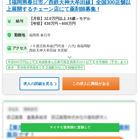
【福岡県春日市／西鉄天神大牟田線】全国300店舗以
上展開するチェーン店にて薬剤師募集 !
【月収】32.0万円以上 24歳～モデル
給与
【年収】430万円～600万円
勤務地
福岡県 春日市
ＪＲ鹿児島本線(門司港－八代) 南福岡駅
アクセス
西鉄天神大牟田線 井尻駅
年収600万円以上可
未経験者も応募可能
残業月10ｈ以下
住宅補助（手当）あり
産休・育休取得実績有り
店舗数30以上
積極採用中
求人の詳細を見る
この求人に興味がある