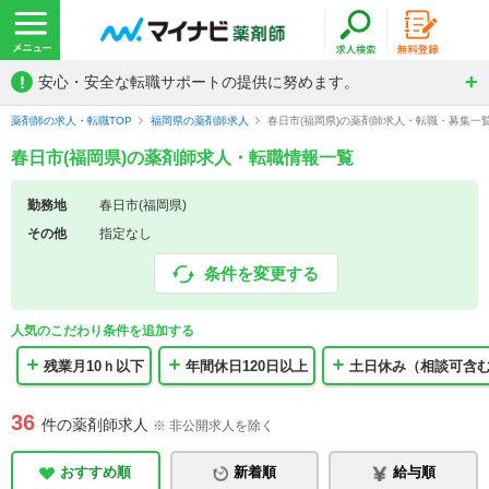
!
安心・安全な転職サポートの提供に努めます。
薬剤師の求人・転職TOP
福岡県の薬剤師求人
春日市(福岡県)の薬剤師求人・転職・募集一
春日市(福岡県)の薬剤師求人・転職情報一覧
勤務地
春日市(福岡県)
その他
指定なし
条件を変更する
人気のこだわり条件を追加する
残業月10ｈ以下
年間休日120日以上
土日休み（相談可含
36
件の薬剤師求人
※ 非公開求人を除く
おすすめ順
新着順
給与順