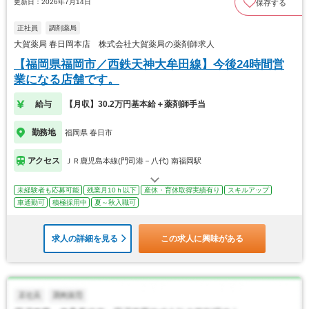
更新日：2026年7月14日
保存する
正社員
調剤薬局
大賀薬局 春日岡本店 株式会社大賀薬局の薬剤師求人
【福岡県福岡市／西鉄天神大牟田線】今後24時間営
業になる店舗です。
給与
【月収】30.2万円基本給＋薬剤師手当
勤務地
福岡県 春日市
アクセス
ＪＲ鹿児島本線(門司港－八代) 南福岡駅
未経験者も応募可能
残業月10ｈ以下
産休・育休取得実績有り
スキルアップ
車通勤可
積極採用中
夏～秋入職可
求人の詳細を見る
この求人に興味がある