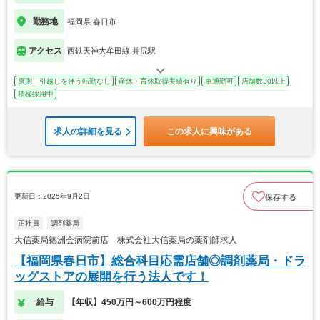
勤務地
福岡県 春日市
アクセス
西鉄天神大牟田線 井尻駅
原則、引越しを伴う転勤なし
産休・育休取得実績有り
車通勤可
店舗数30以上
積極採用中
求人の詳細を見る
この求人に興味がある
更新日：2025年9月2日
保存する
正社員
調剤薬局
大信薬局徳洲会病院前店 株式会社大信薬局の薬剤師求人
【福岡県春日市】総合科目応需店舗◎調剤薬局・ドラ
ッグストアの展開を行う法人です！
給与
【年収】450万円～600万円程度