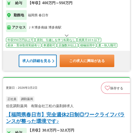
給与
【年収】400万円～550万円
勤務地
福岡県 春日市
アクセス
ＪＲ博多南線 博多南駅
年収550万円以上可
原則、引越しを伴う転勤なし
残業月10ｈ以下
産休・育休取得実績有り
車通勤可
店舗数30以上
積極採用中
夏～秋入職可
求人の詳細を見る
この求人に興味がある
更新日：2026年3月2日
保存する
正社員
調剤薬局
伯玄調剤薬局 有限会社三松の薬剤師求人
【福岡県春日市】完全週休2日制◎ワークライフバラ
ンスが整った環境です♪
【月収】30.0万円～32.0万円
給与