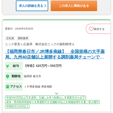
求人の詳細を見る
この求人に興味がある
更新日：2026年5月26日
保存する
正社員
調剤薬局
ニック星見ヶ丘薬局 株式会社ニックの薬剤師求人
【福岡県春日市／JR博多南線】 全国規模の大手薬
局。九州40店舗以上展開する調剤薬局チェーンで
す。
給与
【年収】420万円～550万円
勤務地
福岡県 春日市
アクセス
ＪＲ博多南線 博多南駅
年収550万円以上可
原則、引越しを伴う転勤なし
残業月10ｈ以下
産休・育休取得実績有り
車通勤可
店舗数30以上
積極採用中
夏～秋入職可
年間休日120日以上