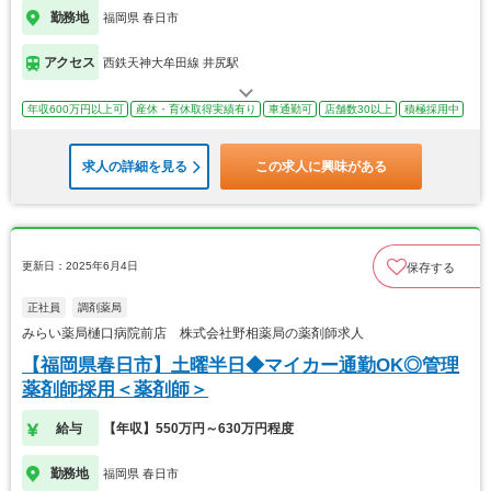
勤務地
福岡県 春日市
アクセス
西鉄天神大牟田線 井尻駅
年収600万円以上可
産休・育休取得実績有り
車通勤可
店舗数30以上
積極採用中
求人の詳細を見る
この求人に興味がある
更新日：2025年6月4日
保存する
正社員
調剤薬局
みらい薬局樋口病院前店 株式会社野相薬局の薬剤師求人
【福岡県春日市】土曜半日◆マイカー通勤OK◎管理
薬剤師採用＜薬剤師＞
給与
【年収】550万円～630万円程度
勤務地
福岡県 春日市