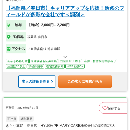
【福岡県／春日市】キャリアアップを応援！活躍のフ
ィールドが多彩な会社です＜調剤＞
給与
【時給】2,000円～2,200円
勤務地
福岡県 春日市
アクセス
ＪＲ博多南線 博多南駅
新卒も応募可能
未経験者も応募可能
残業月10ｈ以下
産休・育休取得実績有り
店舗数30以上
積極採用中
在宅業務あり
WEB面接OK
求人の詳細を見る
この求人に興味がある
更新日：2026年6月18日
保存する
正社員
調剤薬局
きらり薬局 春日店 HYUGA PRIMARY CARE株式会社の薬剤師求人