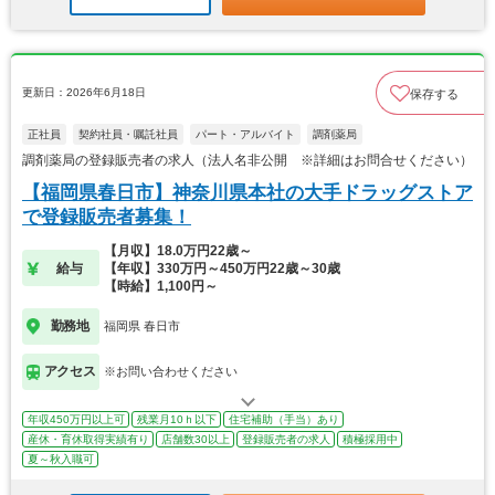
更新日：2026年6月18日
保存する
正社員
契約社員・嘱託社員
パート・アルバイト
調剤薬局
調剤薬局の登録販売者の求人（法人名非公開 ※詳細はお問合せください）
【福岡県春日市】神奈川県本社の大手ドラッグストア
で登録販売者募集！
【月収】18.0万円22歳～
給与
【年収】330万円～450万円22歳～30歳
【時給】1,100円～
勤務地
福岡県 春日市
アクセス
※お問い合わせください
年収450万円以上可
残業月10ｈ以下
住宅補助（手当）あり
産休・育休取得実績有り
店舗数30以上
登録販売者の求人
積極採用中
夏～秋入職可