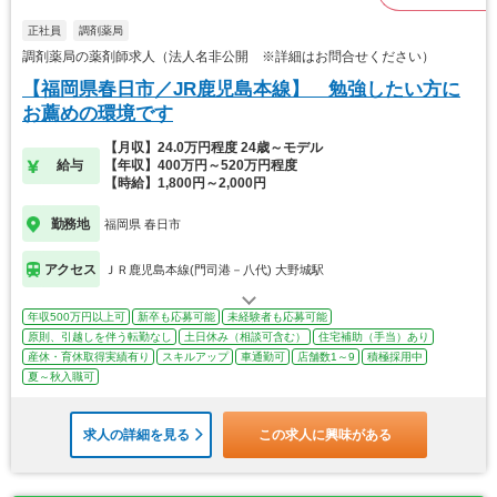
正社員
調剤薬局
調剤薬局の薬剤師求人（法人名非公開 ※詳細はお問合せください）
【福岡県春日市／JR鹿児島本線】 勉強したい方に
お薦めの環境です
【月収】24.0万円程度 24歳～モデル
給与
【年収】400万円～520万円程度
【時給】1,800円～2,000円
勤務地
福岡県 春日市
アクセス
ＪＲ鹿児島本線(門司港－八代) 大野城駅
年収500万円以上可
新卒も応募可能
未経験者も応募可能
原則、引越しを伴う転勤なし
土日休み（相談可含む）
住宅補助（手当）あり
産休・育休取得実績有り
スキルアップ
車通勤可
店舗数1～9
積極採用中
夏～秋入職可
求人の詳細を見る
この求人に興味がある