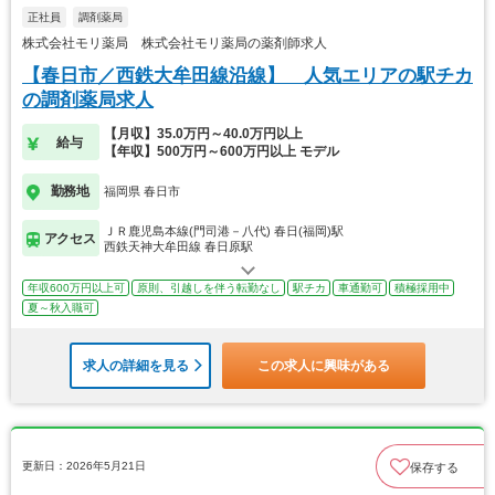
正社員
調剤薬局
株式会社モリ薬局 株式会社モリ薬局の薬剤師求人
【春日市／西鉄大牟田線沿線】 人気エリアの駅チカ
の調剤薬局求人
【月収】35.0万円～40.0万円以上
給与
【年収】500万円～600万円以上 モデル
勤務地
福岡県 春日市
ＪＲ鹿児島本線(門司港－八代) 春日(福岡)駅
アクセス
西鉄天神大牟田線 春日原駅
年収600万円以上可
原則、引越しを伴う転勤なし
駅チカ
車通勤可
積極採用中
夏～秋入職可
求人の詳細を見る
この求人に興味がある
更新日：2026年5月21日
保存する