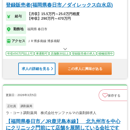
登録販売者(福岡県春日市／ダイレックス白水店)
【月収】15.5万円～25.0万円程度
給与
【年収】290万円～470万円
勤務地
福岡県 春日市
アクセス
ＪＲ博多南線 博多南駅
年収450万円以上可
車通勤可
店舗数30以上
登録販売者の求人
積極採用中
求人の詳細を見る
この求人に興味がある
更新日：2026年3月5日
保存する
正社員
調剤薬局
ラ・コート調剤薬局 株式会社サンファルマの薬剤師求人
【福岡県春日市／JR鹿児島本線】 北九州市を中心
にクリニック門前にて店舗を展開している会社です