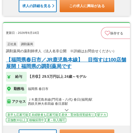
求人の詳細を見る
この求人に興味がある
更新日：2026年6月18日
保存する
正社員
調剤薬局
調剤薬局の薬剤師求人（法人名非公開 ※詳細はお問合せください）
【福岡県春日市／JR鹿児島本線】 目指すは100店舗
展開！福岡県の調剤薬局です
給与
【月収】29.5万円以上 24歳～モデル
勤務地
福岡県 春日市
ＪＲ鹿児島本線(門司港－八代) 春日(福岡)駅
アクセス
西鉄天神大牟田線 春日原駅
新卒も応募可能
未経験者も応募可能
産休・育休取得実績有り
駅チカ
店舗数30以上
積極採用中
夏～秋入職可