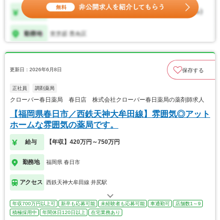
更新日：2026年6月8日
保存する
正社員
調剤薬局
クローバー春日薬局 春日店 株式会社クローバー春日薬局の薬剤師求人
【福岡県春日市／西鉄天神大牟田線】雰囲気◎アット
ホームな雰囲気の薬局です。
給与
【年収】420万円～750万円
勤務地
福岡県 春日市
アクセス
西鉄天神大牟田線 井尻駅
年収700万円以上可
新卒も応募可能
未経験者も応募可能
車通勤可
店舗数1～9
積極採用中
年間休日120日以上
在宅業務あり