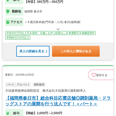
【年収】360万円～384万円
勤務地
福岡県 春日市
アクセス
ＪＲ鹿児島本線(門司港－八代) 春日(福岡)駅
年収350万円以上可
原則、引越しを伴う転勤なし
車通勤可
積極採用中
年間休日120日以上
求人の詳細を見る
この求人に興味がある
更新日：2025年12月5日
保存する
パート・アルバイト
調剤薬局
大信薬局徳洲会病院前店 株式会社大信薬局の薬剤師求人
【福岡県春日市】総合科目応需店舗◎調剤薬局・ドラ
ッグストアの展開を行う法人です！＜パート＞
給与
【時給】2,000円～2,500円