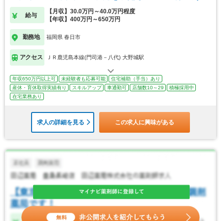
【月収】30.0万円～40.0万円程度
給与
【年収】400万円～650万円
勤務地
福岡県 春日市
アクセス
ＪＲ鹿児島本線(門司港－八代) 大野城駅
年収650万円以上可
未経験者も応募可能
住宅補助（手当）あり
産休・育休取得実績有り
スキルアップ
車通勤可
店舗数10～29
積極採用中
在宅業務あり
求人の詳細を見る
この求人に興味がある