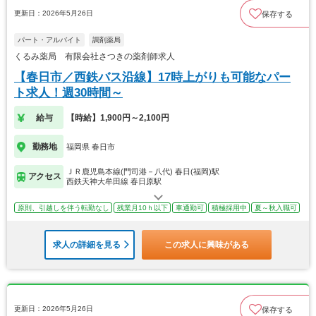
更新日：2026年5月26日
保存する
パート・アルバイト
調剤薬局
くるみ薬局 有限会社さつきの薬剤師求人
【春日市／西鉄バス沿線】17時上がりも可能なパー
ト求人！週30時間～
給与
【時給】1,900円～2,100円
勤務地
福岡県 春日市
ＪＲ鹿児島本線(門司港－八代) 春日(福岡)駅
アクセス
西鉄天神大牟田線 春日原駅
原則、引越しを伴う転勤なし
残業月10ｈ以下
車通勤可
積極採用中
夏～秋入職可
求人の詳細を見る
この求人に興味がある
更新日：2026年5月26日
保存する