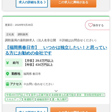
求人の詳細を見る
この求人に興味がある
更新日：2026年5月26日
保存する
正社員
調剤薬局
調剤薬局の薬剤師求人（法人名非公開 ※詳細はお問合せください）
【福岡県春日市】 いつかは独立したい！と思ってい
る方にお勧めの会社です
【月収】29.0万円以上
給与
【年収】434万円以上
勤務地
福岡県 春日市
アクセス
※お問い合わせください
年収400万円以上可
新卒も応募可能
未経験者も応募可能
産休・育休取得実績有り
スキルアップ
車通勤可
積極採用中
夏～秋入職可