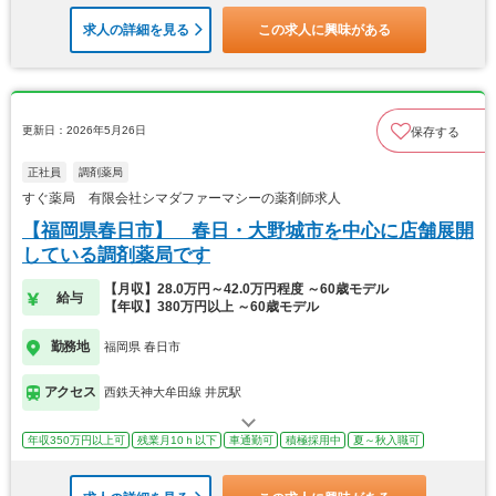
求人の詳細を見る
この求人に興味がある
更新日：2026年5月26日
保存する
正社員
調剤薬局
すぐ薬局 有限会社シマダファーマシーの薬剤師求人
【福岡県春日市】 春日・大野城市を中心に店舗展開
している調剤薬局です
【月収】28.0万円～42.0万円程度 ～60歳モデル
給与
【年収】380万円以上 ～60歳モデル
勤務地
福岡県 春日市
アクセス
西鉄天神大牟田線 井尻駅
年収350万円以上可
残業月10ｈ以下
車通勤可
積極採用中
夏～秋入職可