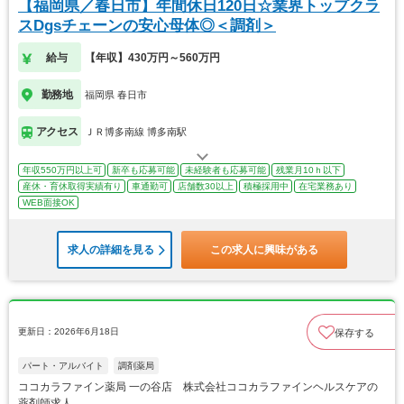
【福岡県／春日市】年間休日120日☆業界トップクラ
スDgsチェーンの安心母体◎＜調剤＞
給与
【年収】430万円～560万円
勤務地
福岡県 春日市
アクセス
ＪＲ博多南線 博多南駅
年収550万円以上可
新卒も応募可能
未経験者も応募可能
残業月10ｈ以下
産休・育休取得実績有り
車通勤可
店舗数30以上
積極採用中
在宅業務あり
WEB面接OK
求人の詳細を見る
この求人に興味がある
更新日：2026年6月18日
保存する
パート・アルバイト
調剤薬局
ココカラファイン薬局 一の谷店 株式会社ココカラファインヘルスケアの
薬剤師求人