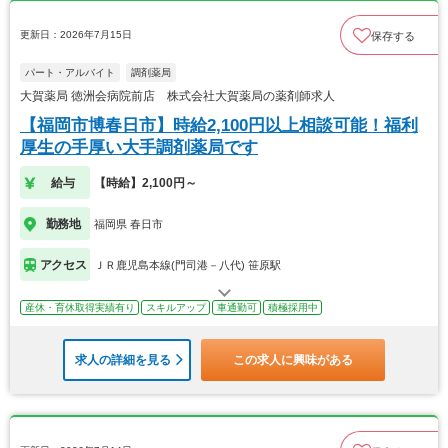
更新日：2026年7月15日
保存する
パート・アルバイト
調剤薬局
大賀薬局 徳洲会病院前店 株式会社大賀薬局の薬剤師求人
【福岡市博春日市】時給2,100円以上相談可能！福利
厚生の手厚い大手調剤薬局です
給与
【時給】2,100円～
勤務地
福岡県 春日市
アクセス
ＪＲ鹿児島本線(門司港－八代) 笹原駅
産休・育休取得実績有り
スキルアップ
車通勤可
積極採用中
求人の詳細を見る
この求人に興味がある