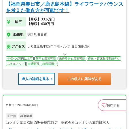
【福岡県春日市／鹿児島本線】ライフワークバランス
を考えた働き方が可能です！
【月収】33.6万円
給与
【年収】430万円
勤務地
福岡県 春日市
アクセス
ＪＲ鹿児島本線(門司港－八代) 春日(福岡)駅
年収400万円以上可
新卒も応募可能
未経験者も応募可能
産休・育休取得実績有り
スキルアップ
車通勤可
積極採用中
求人の詳細を見る
この求人に興味がある
更新日：2026年6月18日
保存する
正社員
調剤薬局
コクミン薬局福岡徳洲会病院前店 株式会社コクミンの薬剤師求人