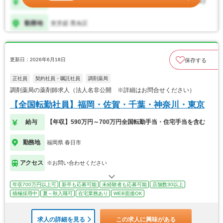
更新日：2026年6月18日
保存する
正社員
契約社員・嘱託社員
調剤薬局
調剤薬局の薬剤師求人（法人名非公開 ※詳細はお問合せください）
【全国転勤社員】福岡・佐賀・千葉・神奈川・東京
給与
【年収】590万円～700万円全国転勤手当・住宅手当を含む
勤務地
福岡県 春日市
アクセス
※お問い合わせください
年収700万円以上可
新卒も応募可能
未経験者も応募可能
店舗数30以上
積極採用中
夏～秋入職可
在宅業務あり
WEB面接OK
求人の詳細を見る
この求人に興味がある