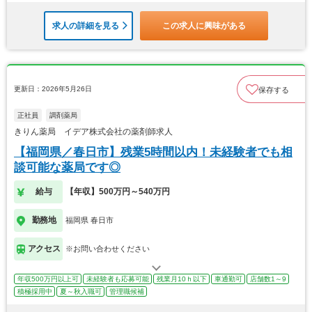
求人の詳細を見る
この求人に興味がある
更新日：2026年5月26日
保存する
正社員
調剤薬局
きりん薬局 イデア株式会社の薬剤師求人
【福岡県／春日市】残業5時間以内！未経験者でも相
談可能な薬局です◎
給与
【年収】500万円～540万円
勤務地
福岡県 春日市
アクセス
※お問い合わせください
年収500万円以上可
未経験者も応募可能
残業月10ｈ以下
車通勤可
店舗数1～9
積極採用中
夏～秋入職可
管理職候補