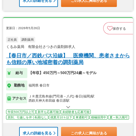
求人の詳細を見る
この求人に興味がある
更新日：2026年5月26日
保存する
正社員
調剤薬局
くるみ薬局 有限会社さつきの薬剤師求人
【春日市／西鉄バス沿線】 医療機関、患者さまから
も信頼の厚い地域密着の調剤薬局
給与
【年収】450万円～500万円24歳～モデル
勤務地
福岡県 春日市
ＪＲ鹿児島本線(門司港－八代) 春日(福岡)駅
アクセス
西鉄天神大牟田線 春日原駅
年収500万円以上可
新卒も応募可能
未経験者も応募可能
原則、引越しを伴う転勤なし
残業月10ｈ以下
車通勤可
積極採用中
夏～秋入職可
求人の詳細を見る
この求人に興味がある