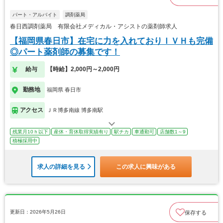
パート・アルバイト
調剤薬局
春日西調剤薬局 有限会社メディカル・アシストの薬剤師求人
【福岡県春日市】在宅に力を入れておりＩＶＨも完備
◎パート薬剤師の募集です！
給与
【時給】2,000円～2,000円
勤務地
福岡県 春日市
アクセス
ＪＲ博多南線 博多南駅
残業月10ｈ以下
産休・育休取得実績有り
駅チカ
車通勤可
店舗数1～9
積極採用中
求人の詳細を見る
この求人に興味がある
更新日：2026年5月26日
保存する