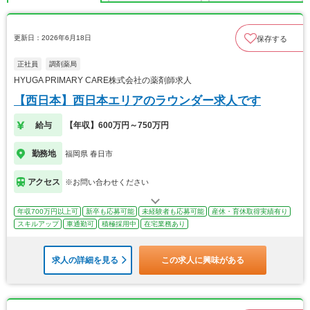
更新日：2026年6月18日
保存する
正社員
調剤薬局
HYUGA PRIMARY CARE株式会社の薬剤師求人
【西日本】西日本エリアのラウンダー求人です
給与
【年収】600万円～750万円
勤務地
福岡県 春日市
アクセス
※お問い合わせください
年収700万円以上可
新卒も応募可能
未経験者も応募可能
産休・育休取得実績有り
スキルアップ
車通勤可
積極採用中
在宅業務あり
求人の詳細を見る
この求人に興味がある