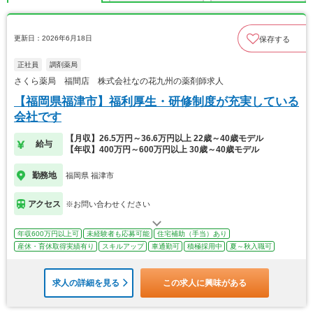
更新日：2026年6月18日
保存する
正社員
調剤薬局
さくら薬局 福間店 株式会社なの花九州の薬剤師求人
【福岡県福津市】福利厚生・研修制度が充実している
会社です
【月収】26.5万円～36.6万円以上 22歳～40歳モデル
給与
【年収】400万円～600万円以上 30歳～40歳モデル
勤務地
福岡県 福津市
アクセス
※お問い合わせください
年収600万円以上可
未経験者も応募可能
住宅補助（手当）あり
産休・育休取得実績有り
スキルアップ
車通勤可
積極採用中
夏～秋入職可
求人の詳細を見る
この求人に興味がある