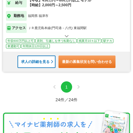
【年収】450万円～600万円以上 モデル
給与
【時給】2,000円～2,500円
勤務地
福岡県 福津市
アクセス
ＪＲ鹿児島本線(門司港－八代) 東福間駅
年収600万円以上可
原則、引越しを伴う転勤なし
残業月10ｈ以下
駅チカ
車通勤可
年間休日120日以上
求人の詳細を見る
最新の募集状況を問い合わせる
1
24件／24件