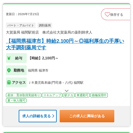
更新日：2026年7月15日
保存する
パート・アルバイト
調剤薬局
大賀薬局 福間駅前店 株式会社大賀薬局の薬剤師求人
【福岡県福津市】時給2,100円～◎福利厚生の手厚い
大手調剤薬局です
給与
【時給】2,100円～
勤務地
福岡県 福津市
アクセス
ＪＲ鹿児島本線(門司港－八代) 福間駅
産休・育休取得実績有り
スキルアップ
駅チカ
車通勤可
積極採用中
夏～秋入職可
求人の詳細を見る
この求人に興味がある