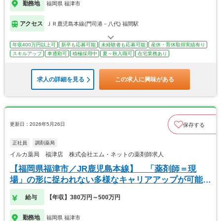
勤務地
福岡県 福津市
アクセス
ＪＲ鹿児島本線(門司港－八代) 福間駅
年収400万円以上可
新卒も応募可能
未経験者も応募可能
産休・育休取得実績有り
スキルアップ
車通勤可
積極採用中
夏～秋入職可
在宅業務あり
求人の詳細を見る
この求人に興味がある
更新日：2026年5月26日
保存する
正社員
調剤薬局
イルカ薬局 福津店 株式会社エム・ネットの薬剤師求人
【福岡県福津市／JR鹿児島本線】 「薬剤師＝現
場」の形に捉われない多様なキャリアアップが可能で
す
給与
【年収】380万円～500万円
勤務地
福岡県 福津市