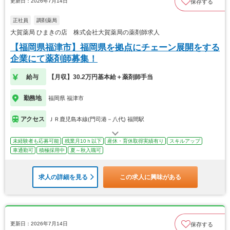
更新日：2026年7月14日
保存する
正社員
調剤薬局
大賀薬局 ひまきの店 株式会社大賀薬局の薬剤師求人
【福岡県福津市】福岡県を拠点にチェーン展開をする
企業にて薬剤師募集！
給与
【月収】30.2万円基本給＋薬剤師手当
勤務地
福岡県 福津市
アクセス
ＪＲ鹿児島本線(門司港－八代) 福間駅
未経験者も応募可能
残業月10ｈ以下
産休・育休取得実績有り
スキルアップ
車通勤可
積極採用中
夏～秋入職可
求人の詳細を見る
この求人に興味がある
更新日：2026年7月14日
保存する