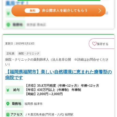
更新日：2025年2月13日
保存する
正社員
病院・クリニック
病院・クリニックの薬剤師求人（法人名非公開 ※詳細はお問合せくださ
い）
【福岡県福間市】美しい自然環境に恵まれた療養型の
病院です
【月収】35.8万円程度（年棒÷12ヶ月） 年棒÷12ヶ月
給与
【年収】430万円以上（年棒制） 年棒制
【時給】2,000円～2,000円
勤務地
福岡県 福津市
アクセス
ＪＲ鹿児島本線(門司港－八代) 福間駅