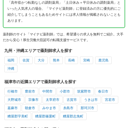
「高年収かつ転勤なしの調剤薬局」「土日休み＋平日休みの調剤薬局」と
いった人気求人の場合、「マイナビ薬剤師」に登録済みの方に優先的にご
紹介してしまうこともあるためサイトには求人情報が掲載されないことも
あります。
薬剤師のサイト「マイナビ薬剤師」では、希望通りの求人を無料でご紹介。大手
だから安心！厚生労働大臣認可の転職支援サービスです。
九州・沖縄エリアで薬剤師求人を探す
福岡
佐賀
大分
熊本
長崎
宮崎
鹿児島
沖縄
福津市の近隣エリアで薬剤師求人を探す
行橋市
豊前市
中間市
小郡市
筑紫野市
春日市
大野城市
宗像市
太宰府市
古賀市
うきは市
宮若市
嘉麻市
朝倉市
みやま市
糸島市
那珂川市
糟屋郡宇美町
糟屋郡篠栗町
糟屋郡志免町