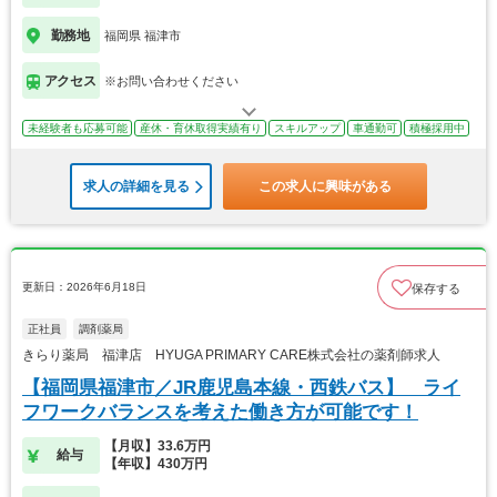
勤務地
福岡県 福津市
アクセス
※お問い合わせください
未経験者も応募可能
産休・育休取得実績有り
スキルアップ
車通勤可
積極採用中
求人の詳細を見る
この求人に興味がある
更新日：2026年6月18日
保存する
正社員
調剤薬局
きらり薬局 福津店 HYUGA PRIMARY CARE株式会社の薬剤師求人
【福岡県福津市／JR鹿児島本線・西鉄バス】 ライ
フワークバランスを考えた働き方が可能です！
【月収】33.6万円
給与
【年収】430万円