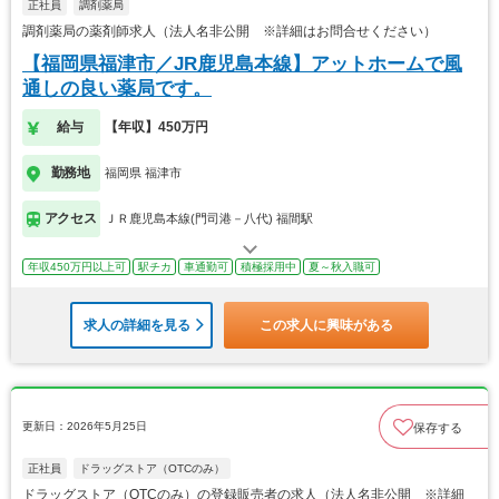
正社員
調剤薬局
調剤薬局の薬剤師求人（法人名非公開 ※詳細はお問合せください）
【福岡県福津市／JR鹿児島本線】アットホームで風
通しの良い薬局です。
給与
【年収】450万円
勤務地
福岡県 福津市
アクセス
ＪＲ鹿児島本線(門司港－八代) 福間駅
年収450万円以上可
駅チカ
車通勤可
積極採用中
夏～秋入職可
求人の詳細を見る
この求人に興味がある
更新日：2026年5月25日
保存する
正社員
ドラッグストア（OTCのみ）
ドラッグストア（OTCのみ）の登録販売者の求人（法人名非公開 ※詳細