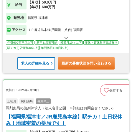
【月収】50.0万円
給与
【年収】600万円
勤務地
福岡県 福津市
アクセス
ＪＲ鹿児島本線(門司港－八代) 福間駅
年収600万円以上可
新卒も応募可能
残業月10ｈ以下
産休・育休取得実績有り
駅チカ
店舗数30以上
年間休日120日以上
求人の詳細を見る
最新の募集状況を問い合わせる
更新日：2025年2月28日
保存する
正社員
調剤薬局
募集停止
調剤薬局の薬剤師求人（法人名非公開 ※詳細はお問合せください）
【福岡県福津市／JR鹿児島本線】駅チカ！土日祝休
み！地域密着の薬局です！