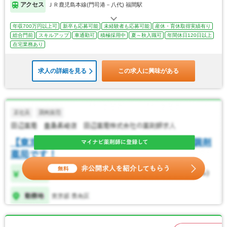
アクセス
ＪＲ鹿児島本線(門司港－八代) 福間駅
年収700万円以上可
新卒も応募可能
未経験者も応募可能
産休・育休取得実績有り
総合門前
スキルアップ
車通勤可
積極採用中
夏～秋入職可
年間休日120日以上
在宅業務あり
求人の詳細を見る
この求人に興味がある