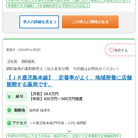
年収500万円以上可
新卒も応募可能
原則、引越しを伴う転勤なし
残業月10ｈ以下
車通勤可
店舗数1～9
積極採用中
年間休日120日以上
求人の詳細を見る
この求人に興味がある
更新日：2024年11月9日
保存する
正社員
調剤薬局
調剤薬局の薬剤師求人（法人名非公開 ※詳細はお問合せください）
【ＪＲ鹿児島本線】 定着率がよく、地域密着に店舗
展開する薬局です。
【月収】28.0万円
給与
【年収】420万円～500万円程度
勤務地
福岡県 福津市
アクセス
ＪＲ鹿児島本線(門司港－八代) 福間駅
年収500万円以上可
土日休み（相談可含む）
駅チカ
車通勤可
積極採用中