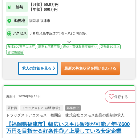
【月収】50.0万円
給与
【年収】600万円
勤務地
福岡県 福津市
アクセス
ＪＲ鹿児島本線(門司港－八代) 福間駅
年収600万円以上可
新卒も応募可能
産休・育休取得実績有り
店舗数30以上
管理職候補
求人の詳細を見る
最新の募集状況を問い合わせる
更新日：2026年6月18日
保存する
正社員
ドラッグストア（調剤併設）
募集停止
ドラッグストアコスモス 福間店 株式会社コスモス薬品の薬剤師求人
【福岡県福津市】幅広いスキル習得が可能／年収600
万円を目指せる好条件◎／上場している安定企業