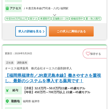
アクセス
ＪＲ鹿児島本線(門司港－八代) 福間駅
年収500万円以上可
駅チカ
車通勤可
店舗数10～29
積極採用中
夏～秋入職可
求人の詳細を見る
この求人に興味がある
更新日：2026年5月26日
保存する
正社員
調剤薬局
オーエス福津薬局 株式会社オーエスの薬剤師求人
【福岡県福津市／JR鹿児島本線】働きやすさを重視
し、最新のシステムを導入する薬局です！
【月収】32.0万円～50.0万円22歳～45歳モデル
給与
【年収】450万円～700万円以上 22歳～45歳モデル
勤務地
福岡県 福津市