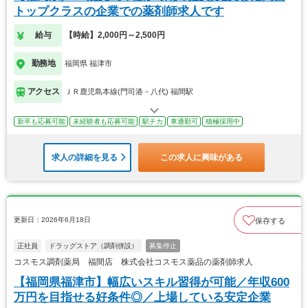
トップクラスの企業での薬剤師求人です
給与
【時給】2,000円～2,500円
勤務地
福岡県 福津市
アクセス
ＪＲ鹿児島本線(門司港－八代) 福間駅
新卒も応募可能
未経験者も応募可能
駅チカ
車通勤可
積極採用中
求人の詳細を見る
この求人に興味がある
更新日：2026年6月18日
保存する
正社員
ドラッグストア（調剤併設）
募集停止
コスモス調剤薬局 福間店 株式会社コスモス薬品の薬剤師求人
【福岡県福津市】幅広いスキル習得が可能／年収600
万円を目指せる好条件◎／上場している安定企業