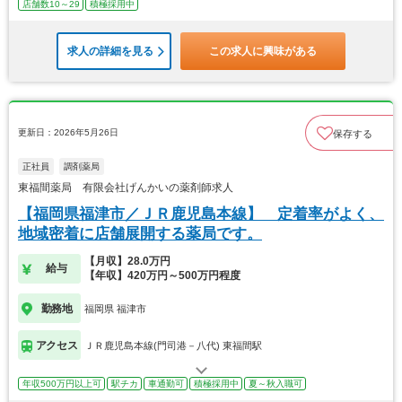
店舗数10～29
積極採用中
求人の詳細を見る
この求人に興味がある
更新日：2026年5月26日
保存する
正社員
調剤薬局
東福間薬局 有限会社げんかいの薬剤師求人
【福岡県福津市／ＪＲ鹿児島本線】 定着率がよく、
地域密着に店舗展開する薬局です。
【月収】28.0万円
給与
【年収】420万円～500万円程度
勤務地
福岡県 福津市
アクセス
ＪＲ鹿児島本線(門司港－八代) 東福間駅
年収500万円以上可
駅チカ
車通勤可
積極採用中
夏～秋入職可