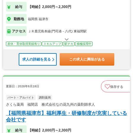
給与
【時給】2,000円～2,300円
勤務地
福岡県 福津市
アクセス
ＪＲ鹿児島本線(門司港－八代) 東福間駅
産休・育休取得実績有り
スキルアップ
駅チカ
積極採用中
求人の詳細を見る
この求人に興味がある
更新日：2026年6月18日
保存する
パート・アルバイト
調剤薬局
さくら薬局 福間店 株式会社なの花九州の薬剤師求人
【福岡県福津市】福利厚生・研修制度が充実している
会社です
給与
【時給】2,000円～2,300円