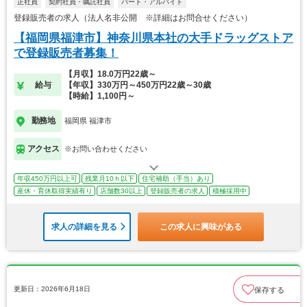
正社員
契約社員・嘱託社員
パート・アルバイト
登録販売者の求人（法人名非公開 ※詳細はお問合せください）
【福岡県福津市】神奈川県本社の大手ドラッグストア
で登録販売者募集！
【月収】18.0万円22歳～
給与
【年収】330万円～450万円22歳～30歳
【時給】1,100円～
勤務地
福岡県 福津市
アクセス
※お問い合わせください
年収450万円以上可
残業月10ｈ以下
住宅補助（手当）あり
産休・育休取得実績有り
店舗数30以上
登録販売者の求人
積極採用中
求人の詳細を見る
この求人に興味がある
更新日：2026年6月18日
保存する