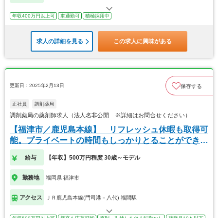
年収400万円以上可
車通勤可
積極採用中
求人の詳細を見る
この求人に興味がある
更新日：2025年2月13日
保存する
正社員
調剤薬局
調剤薬局の薬剤師求人（法人名非公開 ※詳細はお問合せください）
【福津市／鹿児島本線】 リフレッシュ休暇も取得可
能。プライベートの時間もしっかりとることができま
す。
給与
【年収】500万円程度 30歳～モデル
勤務地
福岡県 福津市
アクセス
ＪＲ鹿児島本線(門司港－八代) 福間駅