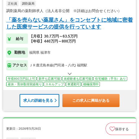
正社員
調剤薬局
調剤薬局の薬剤師求人（法人名非公開 ※詳細はお問合せください）
「薬を売らない薬屋さん」をコンセプトに地域に密着
した医療サービスの提供を行っています
【月収】30.7万円～63.5万円
給与
【年収】440万円～800万円
勤務地
福岡県 福津市
アクセス
ＪＲ鹿児島本線(門司港－八代) 福間駅
年収800万円以上可
新卒も応募可能
未経験者も応募可能
住宅補助（手当）あり
産休・育休取得実績有り
スキルアップ
車通勤可
積極採用中
求人の詳細を見る
この求人に興味がある
更新日：2026年5月26日
保存する