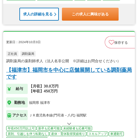
求人の詳細を見る
この求人に興味がある
更新日：2024年10月3日
保存する
正社員
調剤薬局
調剤薬局の薬剤師求人（法人名非公開 ※詳細はお問合せください）
【福津市】福岡市を中心に店舗展開している調剤薬局
です
【月収】30.0万円
給与
【年収】450万円
勤務地
福岡県 福津市
アクセス
ＪＲ鹿児島本線(門司港－八代) 福間駅
年収450万円以上可
新卒も応募可能
未経験者も応募可能
原則、引越しを伴う転勤なし
産休・育休取得実績有り
スキルアップ
車通勤可