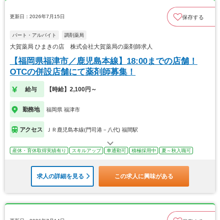
更新日：2026年7月15日
保存する
パート・アルバイト
調剤薬局
大賀薬局 ひまきの店 株式会社大賀薬局の薬剤師求人
【福岡県福津市／鹿児島本線】18:00までの店舗！
OTCの併設店舗にて薬剤師募集！
給与
【時給】2,100円～
勤務地
福岡県 福津市
アクセス
ＪＲ鹿児島本線(門司港－八代) 福間駅
産休・育休取得実績有り
スキルアップ
車通勤可
積極採用中
夏～秋入職可
求人の詳細を見る
この求人に興味がある