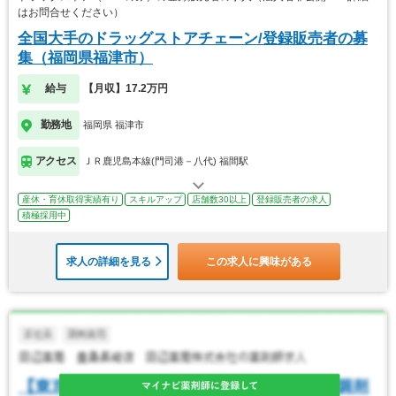
はお問合せください）
全国大手のドラッグストアチェーン/登録販売者の募
集（福岡県福津市）
給与
【月収】17.2万円
勤務地
福岡県 福津市
アクセス
ＪＲ鹿児島本線(門司港－八代) 福間駅
産休・育休取得実績有り
スキルアップ
店舗数30以上
登録販売者の求人
積極採用中
求人の詳細を見る
この求人に興味がある