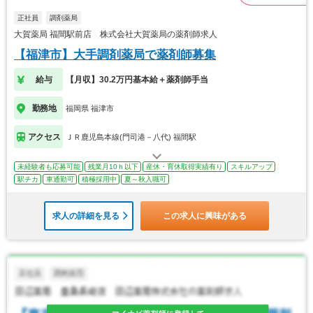
正社員
調剤薬局
大賀薬局 福間駅前店 株式会社大賀薬局の薬剤師求人
【福津市】大手調剤薬局で薬剤師募集
給与
【月収】30.2万円基本給＋薬剤師手当
勤務地
福岡県 福津市
アクセス
ＪＲ鹿児島本線(門司港－八代) 福間駅
未経験者も応募可能
残業月10ｈ以下
産休・育休取得実績有り
スキルアップ
駅チカ
車通勤可
積極採用中
夏～秋入職可
求人の詳細を見る
この求人に興味がある