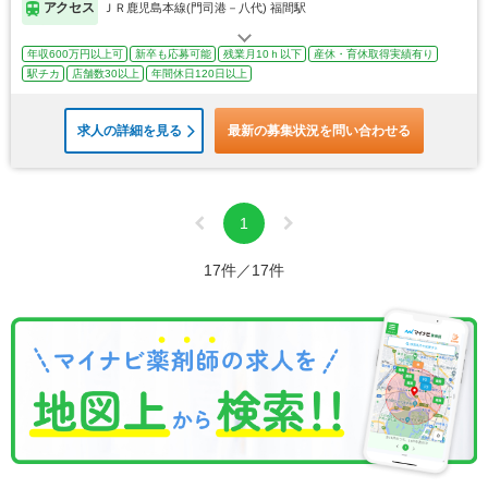
アクセス
ＪＲ鹿児島本線(門司港－八代) 福間駅
年収600万円以上可
新卒も応募可能
残業月10ｈ以下
産休・育休取得実績有り
駅チカ
店舗数30以上
年間休日120日以上
求人の詳細を見る
最新の募集状況を問い合わせる
1
17件／17件