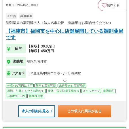
更新日：2024年10月3日
保存する
正社員
調剤薬局
調剤薬局の薬剤師求人（法人名非公開 ※詳細はお問合せください）
【福津市】福岡市を中心に店舗展開している調剤薬局
です
【月収】30.0万円
給与
【年収】450万円
勤務地
福岡県 福津市
アクセス
ＪＲ鹿児島本線(門司港－八代) 福間駅
年収450万円以上可
新卒も応募可能
未経験者も応募可能
原則、引越しを伴う転勤なし
産休・育休取得実績有り
スキルアップ
車通勤可
店舗数10～29
積極採用中
求人の詳細を見る
この求人に興味がある