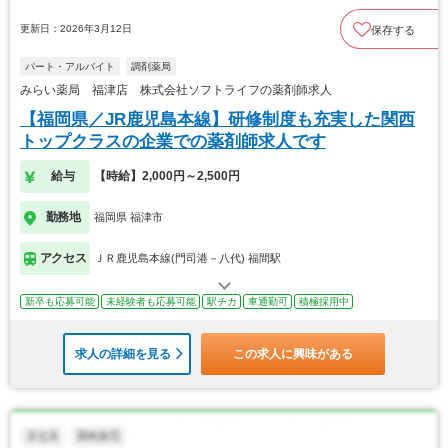
更新日：2026年3月12日
保存する
パート・アルバイト
調剤薬局
みらい薬局 福津店 株式会社ソフトライフの薬剤師求人
【福岡県／JR鹿児島本線】研修制度も充実した関西
トップクラスの企業での薬剤師求人です
給与
【時給】2,000円～2,500円
勤務地
福岡県 福津市
アクセス
ＪＲ鹿児島本線(門司港－八代) 福間駅
新卒も応募可能
未経験者も応募可能
駅チカ
車通勤可
積極採用中
求人の詳細を見る
この求人に興味がある