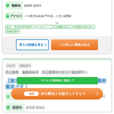
勤務地
福岡県 福津市
アクセス
ＪＲ鹿児島本線(門司港－八代) 福間駅
産休・育休取得実績有り
スキルアップ
店舗数30以上
登録販売者の求人
積極採用中
求人の詳細を見る
この求人に興味がある