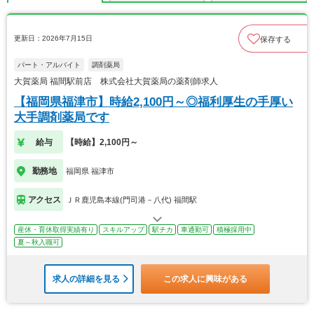
更新日：2026年7月15日
保存する
パート・アルバイト
調剤薬局
大賀薬局 福間駅前店 株式会社大賀薬局の薬剤師求人
【福岡県福津市】時給2,100円～◎福利厚生の手厚い
大手調剤薬局です
給与
【時給】2,100円～
勤務地
福岡県 福津市
アクセス
ＪＲ鹿児島本線(門司港－八代) 福間駅
産休・育休取得実績有り
スキルアップ
駅チカ
車通勤可
積極採用中
夏～秋入職可
求人の詳細を見る
この求人に興味がある