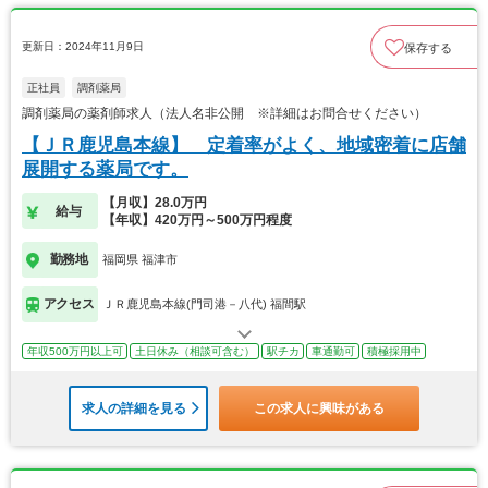
更新日：2024年11月9日
保存する
正社員
調剤薬局
調剤薬局の薬剤師求人（法人名非公開 ※詳細はお問合せください）
【ＪＲ鹿児島本線】 定着率がよく、地域密着に店舗
展開する薬局です。
【月収】28.0万円
給与
【年収】420万円～500万円程度
勤務地
福岡県 福津市
アクセス
ＪＲ鹿児島本線(門司港－八代) 福間駅
年収500万円以上可
土日休み（相談可含む）
駅チカ
車通勤可
積極採用中
求人の詳細を見る
この求人に興味がある