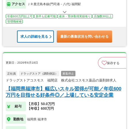
アクセス
ＪＲ鹿児島本線(門司港－八代) 福間駅
年収600万円以上可
新卒も応募可能
産休・育休取得実績有り
店舗数30以上
管理職候補
求人の詳細を見る
最新の募集状況を問い合わせる
更新日：2026年6月18日
保存する
正社員
ドラッグストア（調剤併設）
募集停止
ドラッグストアコスモス 福間店 株式会社コスモス薬品の薬剤師求人
【福岡県福津市】幅広いスキル習得が可能／年収600
万円を目指せる好条件◎／上場している安定企業
【月収】50.0万円
給与
【年収】600万円
勤務地
福岡県 福津市