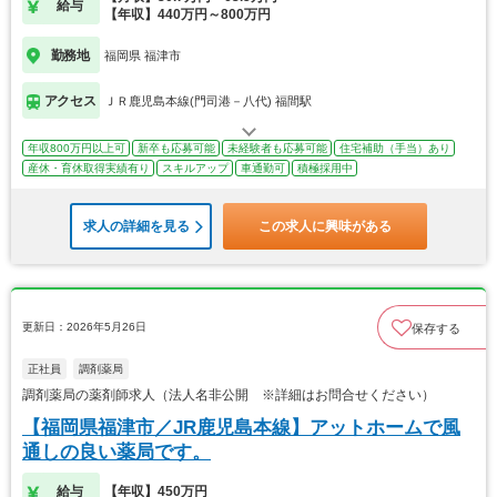
給与
【年収】440万円～800万円
勤務地
福岡県 福津市
アクセス
ＪＲ鹿児島本線(門司港－八代) 福間駅
年収800万円以上可
新卒も応募可能
未経験者も応募可能
住宅補助（手当）あり
産休・育休取得実績有り
スキルアップ
車通勤可
積極採用中
求人の詳細を見る
この求人に興味がある
更新日：2026年5月26日
保存する
正社員
調剤薬局
調剤薬局の薬剤師求人（法人名非公開 ※詳細はお問合せください）
【福岡県福津市／JR鹿児島本線】アットホームで風
通しの良い薬局です。
給与
【年収】450万円