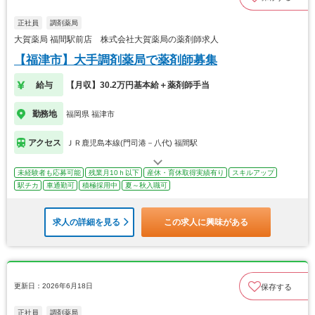
正社員
調剤薬局
大賀薬局 福間駅前店 株式会社大賀薬局の薬剤師求人
【福津市】大手調剤薬局で薬剤師募集
給与
【月収】30.2万円基本給＋薬剤師手当
勤務地
福岡県 福津市
アクセス
ＪＲ鹿児島本線(門司港－八代) 福間駅
未経験者も応募可能
残業月10ｈ以下
産休・育休取得実績有り
スキルアップ
駅チカ
車通勤可
積極採用中
夏～秋入職可
求人の詳細を見る
この求人に興味がある
更新日：2026年6月18日
保存する
正社員
調剤薬局