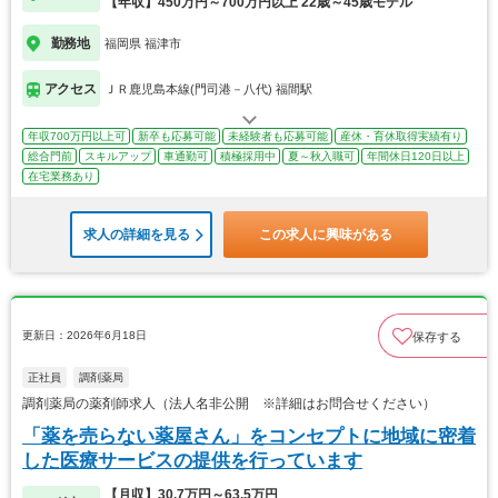
【年収】450万円～700万円以上 22歳～45歳モデル
勤務地
福岡県 福津市
アクセス
ＪＲ鹿児島本線(門司港－八代) 福間駅
年収700万円以上可
新卒も応募可能
未経験者も応募可能
産休・育休取得実績有り
総合門前
スキルアップ
車通勤可
積極採用中
夏～秋入職可
年間休日120日以上
在宅業務あり
求人の詳細を見る
この求人に興味がある
更新日：2026年6月18日
保存する
正社員
調剤薬局
調剤薬局の薬剤師求人（法人名非公開 ※詳細はお問合せください）
「薬を売らない薬屋さん」をコンセプトに地域に密着
した医療サービスの提供を行っています
【月収】30.7万円～63.5万円