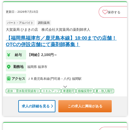
更新日：2026年7月15日
保存する
パート・アルバイト
調剤薬局
大賀薬局 ひまきの店 株式会社大賀薬局の薬剤師求人
【福岡県福津市／鹿児島本線】18:00までの店舗！
OTCの併設店舗にて薬剤師募集！
給与
【時給】2,100円～
勤務地
福岡県 福津市
アクセス
ＪＲ鹿児島本線(門司港－八代) 福間駅
産休・育休取得実績有り
スキルアップ
車通勤可
積極採用中
夏～秋入職可
求人の詳細を見る
この求人に興味がある