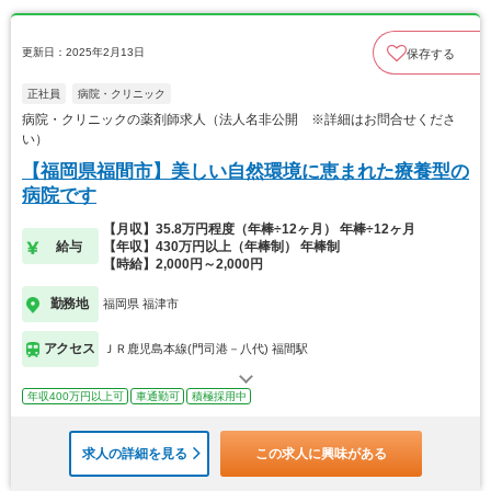
更新日：2025年2月13日
保存する
正社員
病院・クリニック
病院・クリニックの薬剤師求人（法人名非公開 ※詳細はお問合せくださ
い）
【福岡県福間市】美しい自然環境に恵まれた療養型の
病院です
【月収】35.8万円程度（年棒÷12ヶ月） 年棒÷12ヶ月
給与
【年収】430万円以上（年棒制） 年棒制
【時給】2,000円～2,000円
勤務地
福岡県 福津市
アクセス
ＪＲ鹿児島本線(門司港－八代) 福間駅
年収400万円以上可
車通勤可
積極採用中
求人の詳細を見る
この求人に興味がある