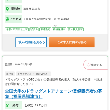
勤務地
福岡県 福津市
アクセス
ＪＲ鹿児島本線(門司港－八代) 福間駅
年収450万円以上可
駅チカ
車通勤可
積極採用中
夏～秋入職可
求人の詳細を見る
この求人に興味がある
更新日：2026年5月25日
保存する
正社員
ドラッグストア（OTCのみ）
ドラッグストア（OTCのみ）の登録販売者の求人（法人名非公開 ※詳細
はお問合せください）
全国大手のドラッグストアチェーン/登録販売者の募
集（福岡県福津市）
給与
【月収】17.2万円