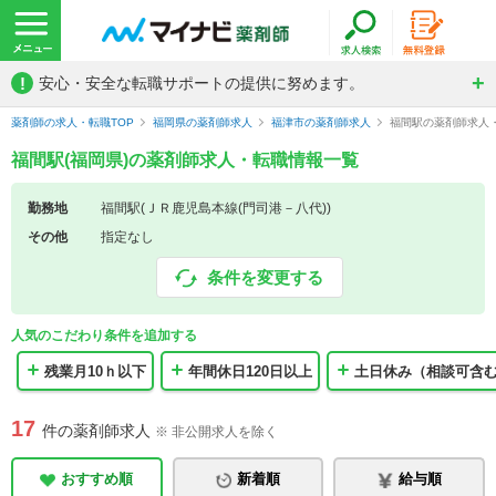
!
安心・安全な転職サポートの提供に努めます。
薬剤師の求人・転職TOP
福岡県の薬剤師求人
福津市の薬剤師求人
福間駅の薬剤師求人
福間駅(福岡県)の薬剤師求人・転職情報一覧
勤務地
福間駅(ＪＲ鹿児島本線(門司港－八代))
その他
指定なし
条件を変更する
人気のこだわり条件を追加する
残業月10ｈ以下
年間休日120日以上
土日休み（相談可含
17
件の薬剤師求人
※ 非公開求人を除く
おすすめ順
新着順
給与順