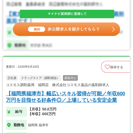
更新日：2026年6月18日
保存する
正社員
ドラッグストア（調剤併設）
募集停止
コスモス調剤薬局 福間店 株式会社コスモス薬品の薬剤師求人
【福岡県福津市】幅広いスキル習得が可能／年収600
万円を目指せる好条件◎／上場している安定企業
【月収】50.0万円
給与
【年収】600万円
勤務地
福岡県 福津市