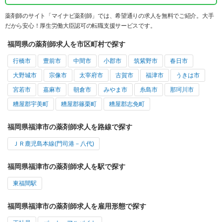
薬剤師のサイト「マイナビ薬剤師」では、希望通りの求人を無料でご紹介。大手
だから安心！厚生労働大臣認可の転職支援サービスです。
福岡県の薬剤師求人を市区町村で探す
行橋市
豊前市
中間市
小郡市
筑紫野市
春日市
大野城市
宗像市
太宰府市
古賀市
福津市
うきは市
宮若市
嘉麻市
朝倉市
みやま市
糸島市
那珂川市
糟屋郡宇美町
糟屋郡篠栗町
糟屋郡志免町
福岡県福津市の薬剤師求人を路線で探す
ＪＲ鹿児島本線(門司港－八代)
福岡県福津市の薬剤師求人を駅で探す
東福間駅
福岡県福津市の薬剤師求人を雇用形態で探す