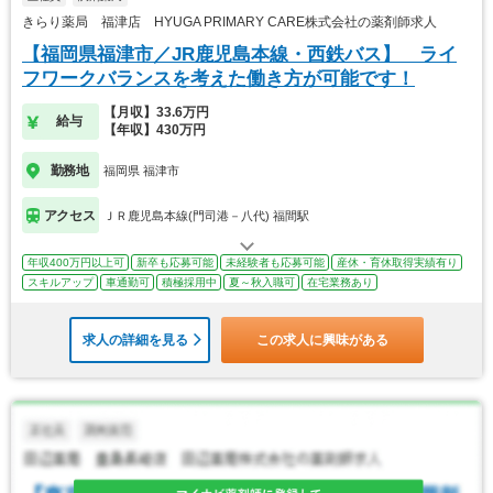
きらり薬局 福津店 HYUGA PRIMARY CARE株式会社の薬剤師求人
【福岡県福津市／JR鹿児島本線・西鉄バス】 ライ
フワークバランスを考えた働き方が可能です！
【月収】33.6万円
給与
【年収】430万円
勤務地
福岡県 福津市
アクセス
ＪＲ鹿児島本線(門司港－八代) 福間駅
年収400万円以上可
新卒も応募可能
未経験者も応募可能
産休・育休取得実績有り
スキルアップ
車通勤可
積極採用中
夏～秋入職可
在宅業務あり
求人の詳細を見る
この求人に興味がある