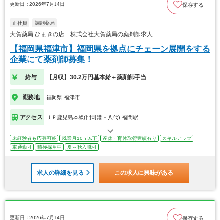
更新日：2026年7月14日
保存する
正社員
調剤薬局
大賀薬局 ひまきの店 株式会社大賀薬局の薬剤師求人
【福岡県福津市】福岡県を拠点にチェーン展開をする
企業にて薬剤師募集！
給与
【月収】30.2万円基本給＋薬剤師手当
勤務地
福岡県 福津市
アクセス
ＪＲ鹿児島本線(門司港－八代) 福間駅
未経験者も応募可能
残業月10ｈ以下
産休・育休取得実績有り
スキルアップ
車通勤可
積極採用中
夏～秋入職可
求人の詳細を見る
この求人に興味がある
更新日：2026年7月14日
保存する