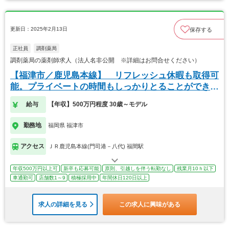
更新日：2025年2月13日
保存する
正社員
調剤薬局
調剤薬局の薬剤師求人（法人名非公開 ※詳細はお問合せください）
【福津市／鹿児島本線】 リフレッシュ休暇も取得可
能。プライベートの時間もしっかりとることができま
す。
給与
【年収】500万円程度 30歳～モデル
勤務地
福岡県 福津市
アクセス
ＪＲ鹿児島本線(門司港－八代) 福間駅
年収500万円以上可
新卒も応募可能
原則、引越しを伴う転勤なし
残業月10ｈ以下
車通勤可
店舗数1～9
積極採用中
年間休日120日以上
求人の詳細を見る
この求人に興味がある