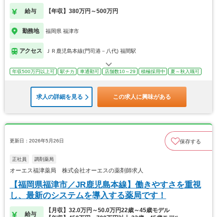
す
給与
【年収】380万円～500万円
勤務地
福岡県 福津市
アクセス
ＪＲ鹿児島本線(門司港－八代) 福間駅
年収500万円以上可
駅チカ
車通勤可
店舗数10～29
積極採用中
夏～秋入職可
求人の詳細を見る
この求人に興味がある
更新日：2026年5月26日
保存する
正社員
調剤薬局
オーエス福津薬局 株式会社オーエスの薬剤師求人
【福岡県福津市／JR鹿児島本線】働きやすさを重視
し、最新のシステムを導入する薬局です！
【月収】32.0万円～50.0万円22歳～45歳モデル
給与