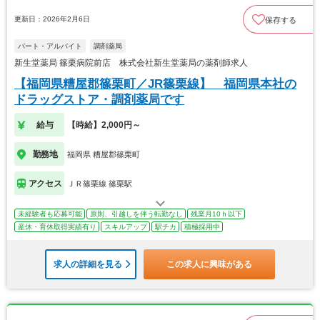
更新日：2026年2月6日
保存する
パート・アルバイト
調剤薬局
新生堂薬局 篠栗病院前店 株式会社新生堂薬局の薬剤師求人
【福岡県糟屋郡篠栗町／JR篠栗線】 福岡県本社の
ドラッグストア・調剤薬局です
給与
【時給】2,000円～
勤務地
福岡県 糟屋郡篠栗町
アクセス
ＪＲ篠栗線 篠栗駅
未経験者も応募可能
原則、引越しを伴う転勤なし
残業月10ｈ以下
産休・育休取得実績有り
スキルアップ
駅チカ
積極採用中
求人の詳細を見る
この求人に興味がある