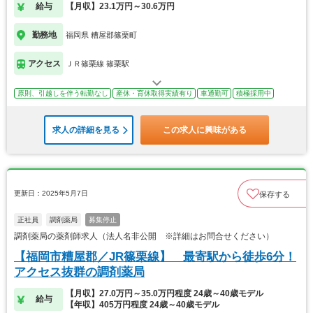
給与
【月収】23.1万円～30.6万円
勤務地
福岡県 糟屋郡篠栗町
アクセス
ＪＲ篠栗線 篠栗駅
原則、引越しを伴う転勤なし
産休・育休取得実績有り
車通勤可
積極採用中
求人の詳細を見る
この求人に興味がある
更新日：2025年5月7日
保存する
正社員
調剤薬局
募集停止
調剤薬局の薬剤師求人（法人名非公開 ※詳細はお問合せください）
【福岡市糟屋郡／JR篠栗線】 最寄駅から徒歩6分！
アクセス抜群の調剤薬局
【月収】27.0万円～35.0万円程度 24歳～40歳モデル
給与
【年収】405万円程度 24歳～40歳モデル