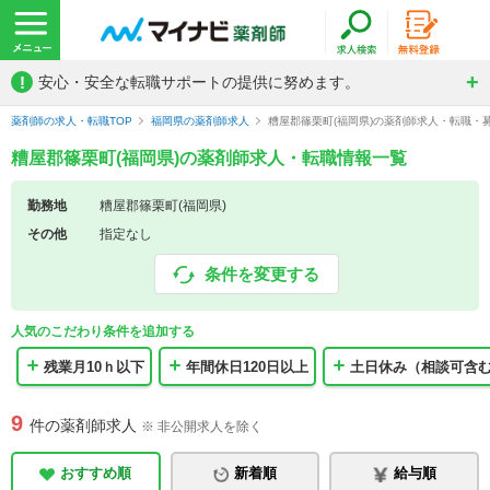
!
安心・安全な転職サポートの提供に努めます。
薬剤師の求人・転職TOP
福岡県の薬剤師求人
糟屋郡篠栗町(福岡県)の薬剤師求人・転職・
糟屋郡篠栗町(福岡県)の薬剤師求人・転職情報一覧
勤務地
糟屋郡篠栗町(福岡県)
その他
指定なし
条件を変更する
人気のこだわり条件を追加する
残業月10ｈ以下
年間休日120日以上
土日休み（相談可含
9
件の薬剤師求人
※ 非公開求人を除く
おすすめ順
新着順
給与順