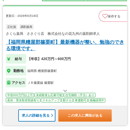
更新日：2026年6月18日
保存する
正社員
調剤薬局
さくら薬局 ささぐり店 株式会社なの花九州の薬剤師求人
【福岡県糟屋郡篠栗町】最新機器が整い、勉強のでき
る環境です。
給与
【年収】420万円～600万円
勤務地
福岡県 糟屋郡篠栗町
アクセス
ＪＲ篠栗線 篠栗駅
年収600万円以上可
未経験者も応募可能
住宅補助（手当）あり
産休・育休取得実績有り
スキルアップ
駅チカ
車通勤可
積極採用中
求人の詳細を見る
この求人に興味がある