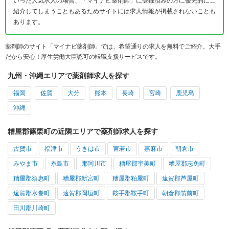
いった人気求人の場合、「マイナビ薬剤師」に登録済みの方に優先的にご
紹介してしまうこともあるためサイトには求人情報が掲載されないことも
あります。
薬剤師のサイト「マイナビ薬剤師」では、希望通りの求人を無料でご紹介。大手
だから安心！厚生労働大臣認可の転職支援サービスです。
九州・沖縄エリアで薬剤師求人を探す
福岡
佐賀
大分
熊本
長崎
宮崎
鹿児島
沖縄
糟屋郡篠栗町の近隣エリアで薬剤師求人を探す
古賀市
福津市
うきは市
宮若市
嘉麻市
朝倉市
みやま市
糸島市
那珂川市
糟屋郡宇美町
糟屋郡志免町
糟屋郡須惠町
糟屋郡新宮町
糟屋郡粕屋町
遠賀郡芦屋町
遠賀郡水巻町
遠賀郡岡垣町
鞍手郡鞍手町
朝倉郡筑前町
田川郡川崎町