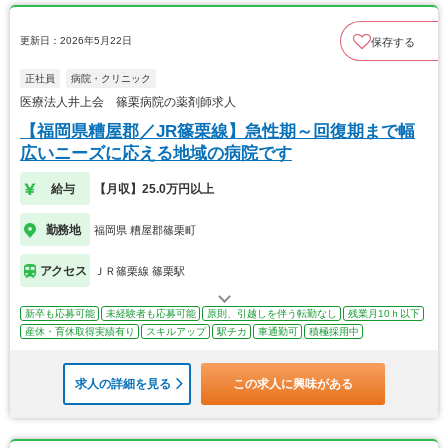
更新日：2026年5月22日
保存する
正社員
病院・クリニック
医療法人井上会 篠栗病院の薬剤師求人
【福岡県糟屋郡／JR篠栗線】急性期～回復期まで幅
広いニーズに応える地域の病院です
給与
【月収】25.0万円以上
勤務地
福岡県 糟屋郡篠栗町
アクセス
ＪＲ篠栗線 篠栗駅
新卒も応募可能
未経験者も応募可能
原則、引越しを伴う転勤なし
残業月10ｈ以下
産休・育休取得実績有り
スキルアップ
駅チカ
車通勤可
積極採用中
求人の詳細を見る
この求人に興味がある