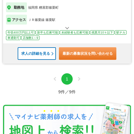
勤務地
福岡県 糟屋郡篠栗町
アクセス
ＪＲ篠栗線 篠栗駅
年収400万円以上可
新卒も応募可能
未経験者も応募可能
残業月10ｈ以下
駅チカ
車通勤可
店舗数1～9
求人の詳細を見る
最新の募集状況を問い合わせる
1
9件／9件