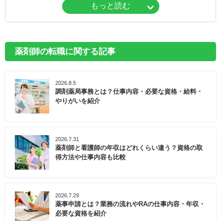
もっと読む
町内には山林が広がり、緑豊かな環境にあります。そ
の特徴を活かし、市内には自然を楽しめるウォーキン
グコースやレクリエーション施設などが充実していま
す。その他、五塔ノ滝や若杉大杉群など、美しい自然
薬剤師の転職に関する記事
を体感できる観光スポットが点在しています。
2026.8.5
糟屋郡篠栗町では、福岡工業大学と共同で高齢者の健
調剤薬局事務とは？仕事内容・必要な資格・給料・
康づくりに取り組む「ささぐり元気もん活動」を実施
やりがいを紹介
しています。市民へ向けて健康関連の情報「篠栗元気
もん情報」を定期的に配信したり、健康調査を実施し
たりすることで、市民の健康づくりに対する理解を深
2026.7.31
めてもらい、市民の主体的な健康づくりをサポートし
薬剤師と看護師の年収はどれくらい違う？資格の取
ています。
得方法や仕事内容も比較
そんな糟屋郡篠栗町でのキャリアをお考えの方は、ぜ
ひ一度マイナビ薬剤師にご相談ください。
2026.7.29
薬事申請とは？業務の流れやRAの仕事内容・年収・
必要な資格を紹介