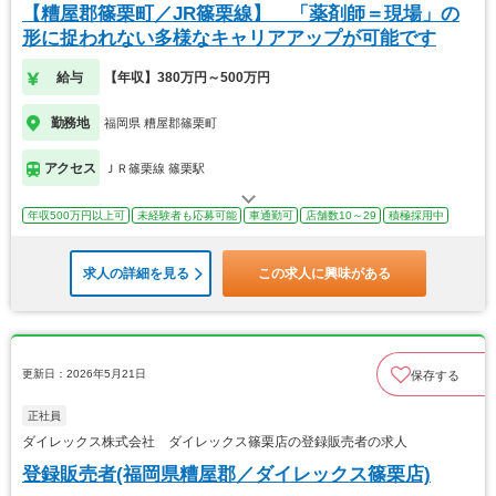
【糟屋郡篠栗町／JR篠栗線】 「薬剤師＝現場」の
形に捉われない多様なキャリアアップが可能です
給与
【年収】380万円～500万円
勤務地
福岡県 糟屋郡篠栗町
アクセス
ＪＲ篠栗線 篠栗駅
年収500万円以上可
未経験者も応募可能
車通勤可
店舗数10～29
積極採用中
求人の詳細を見る
この求人に興味がある
更新日：2026年5月21日
保存する
正社員
ダイレックス株式会社 ダイレックス篠栗店の登録販売者の求人
登録販売者(福岡県糟屋郡／ダイレックス篠栗店)