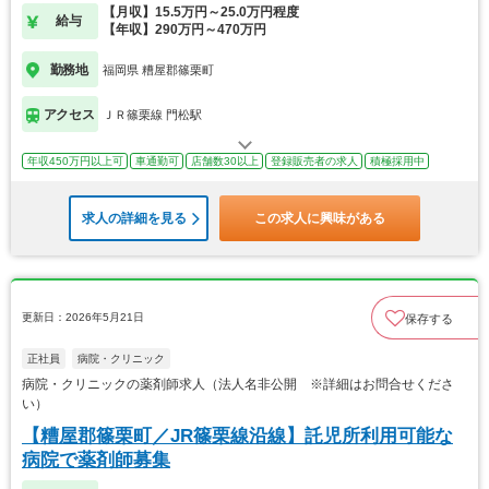
【月収】15.5万円～25.0万円程度
給与
【年収】290万円～470万円
勤務地
福岡県 糟屋郡篠栗町
アクセス
ＪＲ篠栗線 門松駅
年収450万円以上可
車通勤可
店舗数30以上
登録販売者の求人
積極採用中
求人の詳細を見る
この求人に興味がある
更新日：2026年5月21日
保存する
正社員
病院・クリニック
病院・クリニックの薬剤師求人（法人名非公開 ※詳細はお問合せくださ
い）
【糟屋郡篠栗町／JR篠栗線沿線】託児所利用可能な
病院で薬剤師募集