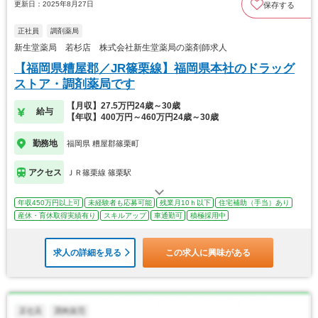
更新日：2025年8月27日
保存する
正社員
調剤薬局
新生堂薬局 若杉店 株式会社新生堂薬局の薬剤師求人
【福岡県糟屋郡／JR篠栗線】福岡県本社のドラッグ
ストア・調剤薬局です
【月収】27.5万円24歳～30歳
給与
【年収】400万円～460万円24歳～30歳
勤務地
福岡県 糟屋郡篠栗町
アクセス
ＪＲ篠栗線 篠栗駅
年収450万円以上可
未経験者も応募可能
残業月10ｈ以下
住宅補助（手当）あり
産休・育休取得実績有り
スキルアップ
車通勤可
積極採用中
求人の詳細を見る
この求人に興味がある