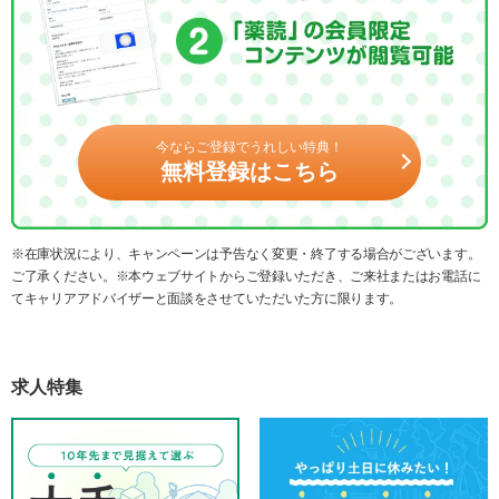
今ならご登録でうれしい特典！
無料登録はこちら
※在庫状況により、キャンペーンは予告なく変更・終了する場合がございます。
ご了承ください。※本ウェブサイトからご登録いただき、ご来社またはお電話に
てキャリアアドバイザーと面談をさせていただいた方に限ります。
求人特集