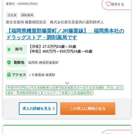
更新日：2026年2月6日
保存する
正社員
調剤薬局
新生堂薬局 篠栗病院前店 株式会社新生堂薬局の薬剤師求人
【福岡県糟屋郡篠栗町／JR篠栗線】 福岡県本社の
ドラッグストア・調剤薬局です
【月収】27.5万円24歳～30歳
給与
【年収】400万円～550万円24歳～40歳
勤務地
福岡県 糟屋郡篠栗町
アクセス
ＪＲ篠栗線 篠栗駅
年収550万円以上可
未経験者も応募可能
残業月10ｈ以下
住宅補助（手当）あり
産休・育休取得実績有り
スキルアップ
駅チカ
積極採用中
求人の詳細を見る
この求人に興味がある