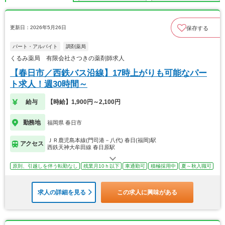
更新日：2026年5月26日
保存する
パート・アルバイト
調剤薬局
くるみ薬局 有限会社さつきの薬剤師求人
【春日市／西鉄バス沿線】17時上がりも可能なパー
ト求人！週30時間～
給与
【時給】1,900円～2,100円
勤務地
福岡県 春日市
ＪＲ鹿児島本線(門司港－八代) 春日(福岡)駅
アクセス
西鉄天神大牟田線 春日原駅
原則、引越しを伴う転勤なし
残業月10ｈ以下
車通勤可
積極採用中
夏～秋入職可
求人の詳細を見る
この求人に興味がある