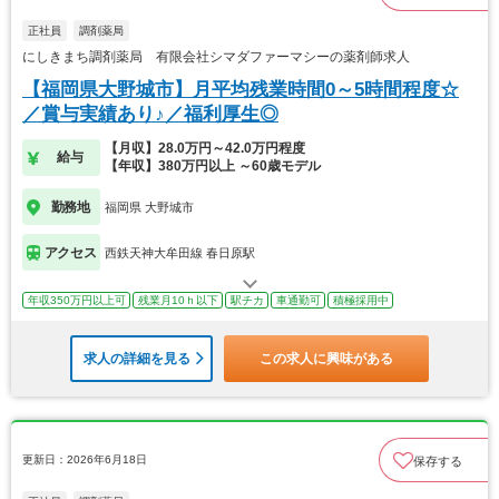
正社員
調剤薬局
にしきまち調剤薬局 有限会社シマダファーマシーの薬剤師求人
【福岡県大野城市】月平均残業時間0～5時間程度☆
／賞与実績あり♪／福利厚生◎
【月収】28.0万円～42.0万円程度
給与
【年収】380万円以上 ～60歳モデル
勤務地
福岡県 大野城市
アクセス
西鉄天神大牟田線 春日原駅
年収350万円以上可
残業月10ｈ以下
駅チカ
車通勤可
積極採用中
求人の詳細を見る
この求人に興味がある
更新日：2026年6月18日
保存する