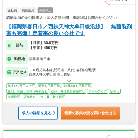
正社員
調剤薬局
募集停止
調剤薬局の薬剤師求人（法人名非公開 ※詳細はお問合せください）
【福岡県春日市／西鉄天神大牟田線沿線】 無菌製剤
室も完備！定着率の良い会社です
【月収】30.0万円
給与
【年収】450万円
勤務地
福岡県 春日市
ＪＲ鹿児島本線(門司港－八代) 春日(福岡)駅
アクセス
西鉄天神大牟田線 春日原駅
年収450万円以上可
新卒も応募可能
未経験者も応募可能
原則、引越しを伴う転勤なし
産休・育休取得実績有り
スキルアップ
駅チカ
車通勤可
店舗数10～29
夏～秋入職可
求人の詳細を見る
最新の募集状況を問い合わせる