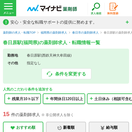
!
安心・安全な転職サポートの提供に努めます。
薬剤師の求人・転職TOP
福岡県の薬剤師求人
春日市の薬剤師求人
春日原駅の薬剤師求
春日原駅(福岡県)の薬剤師求人・転職情報一覧
勤務地
春日原駅(西鉄天神大牟田線)
その他
指定なし
条件を変更する
人気のこだわり条件を追加する
残業月10ｈ以下
年間休日120日以上
土日休み（相談可含
15
件の薬剤師求人
※ 非公開求人を除く
おすすめ順
新着順
給与順