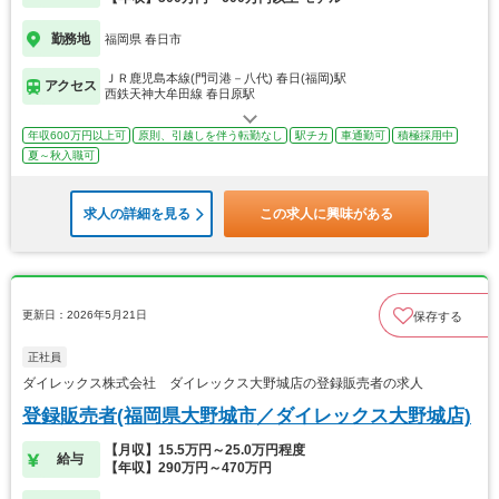
勤務地
福岡県 春日市
ＪＲ鹿児島本線(門司港－八代) 春日(福岡)駅
アクセス
西鉄天神大牟田線 春日原駅
年収600万円以上可
原則、引越しを伴う転勤なし
駅チカ
車通勤可
積極採用中
夏～秋入職可
求人の詳細を見る
この求人に興味がある
更新日：2026年5月21日
保存する
正社員
ダイレックス株式会社 ダイレックス大野城店の登録販売者の求人
登録販売者(福岡県大野城市／ダイレックス大野城店)
【月収】15.5万円～25.0万円程度
給与
【年収】290万円～470万円