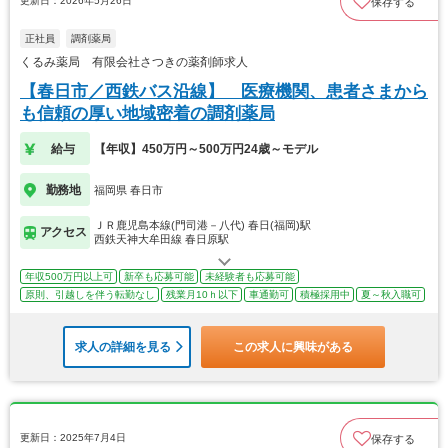
更新日：2026年5月26日
保存する
正社員
調剤薬局
くるみ薬局 有限会社さつきの薬剤師求人
【春日市／西鉄バス沿線】 医療機関、患者さまから
も信頼の厚い地域密着の調剤薬局
給与
【年収】450万円～500万円24歳～モデル
勤務地
福岡県 春日市
ＪＲ鹿児島本線(門司港－八代) 春日(福岡)駅
アクセス
西鉄天神大牟田線 春日原駅
年収500万円以上可
新卒も応募可能
未経験者も応募可能
原則、引越しを伴う転勤なし
残業月10ｈ以下
車通勤可
積極採用中
夏～秋入職可
求人の詳細を見る
この求人に興味がある
更新日：2025年7月4日
保存する