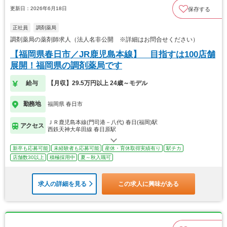
更新日：2026年6月18日
保存する
正社員
調剤薬局
調剤薬局の薬剤師求人（法人名非公開 ※詳細はお問合せください）
【福岡県春日市／JR鹿児島本線】 目指すは100店舗
展開！福岡県の調剤薬局です
給与
【月収】29.5万円以上 24歳～モデル
勤務地
福岡県 春日市
ＪＲ鹿児島本線(門司港－八代) 春日(福岡)駅
アクセス
西鉄天神大牟田線 春日原駅
新卒も応募可能
未経験者も応募可能
産休・育休取得実績有り
駅チカ
店舗数30以上
積極採用中
夏～秋入職可
求人の詳細を見る
この求人に興味がある