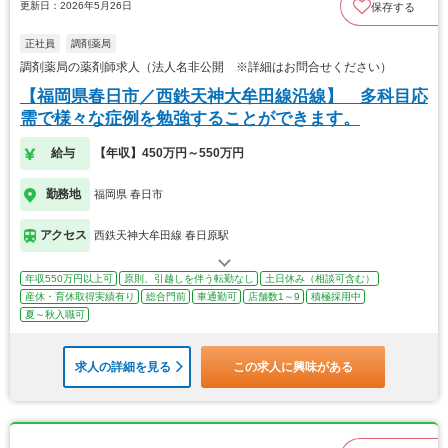
更新日：2026年5月26日
保存する
正社員
調剤薬局
調剤薬局の薬剤師求人（法人名非公開 ※詳細はお問合せください）
【福岡県春日市／西鉄天神大牟田線沿線】 多科目応
需で様々な症例を勉強することができます。
給与
【年収】450万円～550万円
勤務地
福岡県 春日市
アクセス
西鉄天神大牟田線 春日原駅
年収550万円以上可
原則、引越しを伴う転勤なし
土日休み（相談可含む）
産休・育休取得実績有り
総合門前
車通勤可
店舗数1～9
積極採用中
夏～秋入職可
求人の詳細を見る
この求人に興味がある