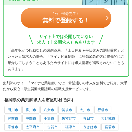
1分で登録完了！
無料で登録する！
サイト上では公開していない
求人（非公開求人）もあります
「高年収かつ転勤なしの調剤薬局」「土日休み＋平日休みの調剤薬局」と
いった人気求人の場合、「マイナビ薬剤師」に登録済みの方に優先的にご
紹介してしまうこともあるためサイトには求人情報が掲載されないことも
あります。
薬剤師のサイト「マイナビ薬剤師」では、希望通りの求人を無料でご紹介。大手
だから安心！厚生労働大臣認可の転職支援サービスです。
福岡県の薬剤師求人を市区町村で探す
田川市
柳川市
八女市
筑後市
大川市
行橋市
豊前市
中間市
小郡市
筑紫野市
春日市
大野城市
宗像市
太宰府市
古賀市
福津市
うきは市
宮若市