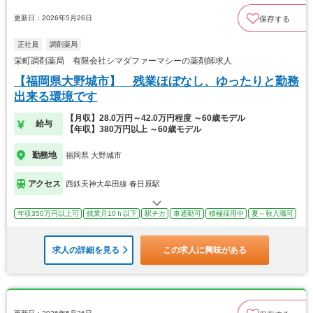
更新日：2026年5月26日
保存する
正社員
調剤薬局
栄町調剤薬局 有限会社シマダファーマシーの薬剤師求人
【福岡県大野城市】 残業ほぼなし、ゆったりと勤務
出来る環境です
【月収】28.0万円～42.0万円程度 ～60歳モデル
給与
【年収】380万円以上 ～60歳モデル
勤務地
福岡県 大野城市
アクセス
西鉄天神大牟田線 春日原駅
年収350万円以上可
残業月10ｈ以下
駅チカ
車通勤可
積極採用中
夏～秋入職可
求人の詳細を見る
この求人に興味がある