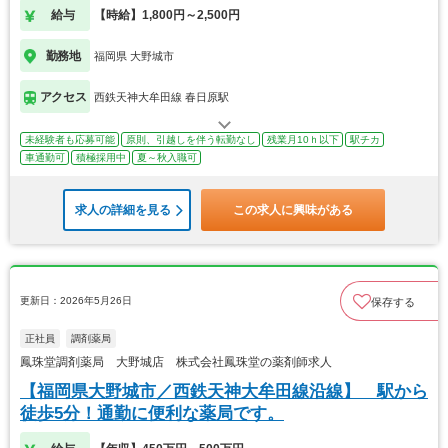
給与
【時給】1,800円～2,500円
勤務地
福岡県 大野城市
アクセス
西鉄天神大牟田線 春日原駅
未経験者も応募可能
原則、引越しを伴う転勤なし
残業月10ｈ以下
駅チカ
車通勤可
積極採用中
夏～秋入職可
求人の詳細を見る
この求人に興味がある
更新日：2026年5月26日
保存する
正社員
調剤薬局
鳳珠堂調剤薬局 大野城店 株式会社鳳珠堂の薬剤師求人
【福岡県大野城市／西鉄天神大牟田線沿線】 駅から
徒歩5分！通勤に便利な薬局です。