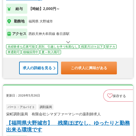
給与
【時給】2,000円～
勤務地
福岡県 大野城市
アクセス
西鉄天神大牟田線 春日原駅
未経験者も応募可能
原則、引越しを伴う転勤なし
残業月10ｈ以下
駅チカ
車通勤可
積極採用中
夏～秋入職可
求人の詳細を見る
この求人に興味がある
更新日：2026年5月26日
保存する
パート・アルバイト
調剤薬局
栄町調剤薬局 有限会社シマダファーマシーの薬剤師求人
【福岡県大野城市】 残業ほぼなし、ゆったりと勤務
出来る環境です