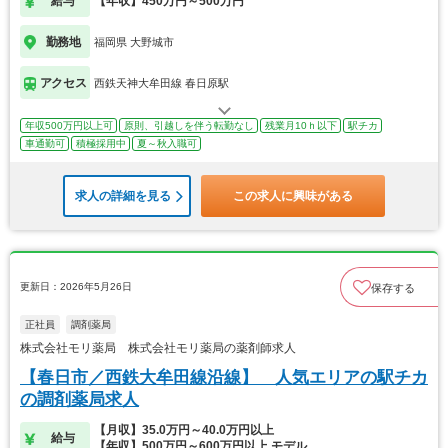
給与
【年収】450万円～500万円
勤務地
福岡県 大野城市
アクセス
西鉄天神大牟田線 春日原駅
年収500万円以上可
原則、引越しを伴う転勤なし
残業月10ｈ以下
駅チカ
車通勤可
積極採用中
夏～秋入職可
求人の詳細を見る
この求人に興味がある
更新日：2026年5月26日
保存する
正社員
調剤薬局
株式会社モリ薬局 株式会社モリ薬局の薬剤師求人
【春日市／西鉄大牟田線沿線】 人気エリアの駅チカ
の調剤薬局求人
【月収】35.0万円～40.0万円以上
給与
【年収】500万円～600万円以上 モデル