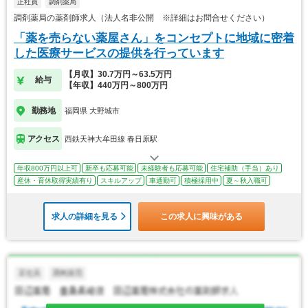
正社員
調剤薬局
調剤薬局の薬剤師求人（法人名非公開 ※詳細はお問合せください）
「薬を売らない薬屋さん」をコンセプトに地域に密着
した医療サービスの提供を行っています
【月収】30.7万円～63.5万円
給与
【年収】440万円～800万円
勤務地
福岡県 大野城市
アクセス
西鉄天神大牟田線 春日原駅
年収800万円以上可
新卒も応募可能
未経験者も応募可能
住宅補助（手当）あり
産休・育休取得実績有り
スキルアップ
車通勤可
積極採用中
夏～秋入職可
求人の詳細を見る
この求人に興味がある