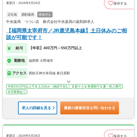
更新日：2026年5月26日
保存する
正社員
調剤薬局
募集停止
中央薬局 つつい店 株式会社中央薬局の薬剤師求人
【福岡県太宰府市／JR鹿児島本線】土日休みのご相
談が可能です！
給与
【年収】400万円～550万円以上
勤務地
福岡県 大野城市
アクセス
西鉄天神大牟田線 春日原駅
年収550万円以上可
土日休み（相談可含む）
駅チカ
車通勤可
夏～秋入職可
在宅業務あり
求人の詳細を見る
最新の募集状況を問い合わせる
更新日：2026年5月26日
保存する