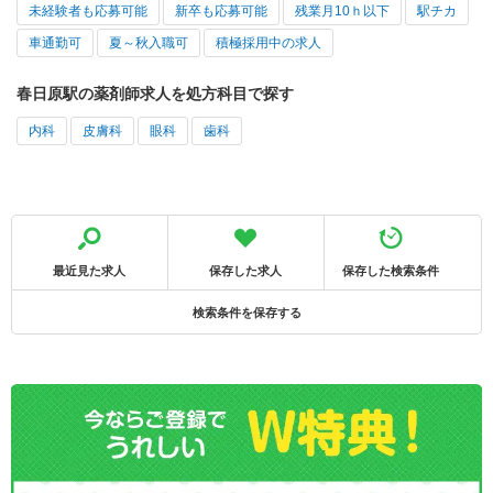
未経験者も応募可能
新卒も応募可能
残業月10ｈ以下
駅チカ
車通勤可
夏～秋入職可
積極採用中の求人
春日原駅の薬剤師求人を処方科目で探す
内科
皮膚科
眼科
歯科
最近見た求人
保存した求人
保存した検索条件
検索条件を保存する