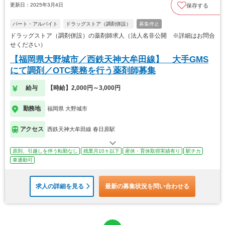
更新日：2025年3月4日
保存する
パート・アルバイト
ドラッグストア（調剤併設）
募集停止
ドラッグストア（調剤併設）の薬剤師求人（法人名非公開 ※詳細はお問合
せください）
【福岡県大野城市／西鉄天神大牟田線】 大手GMS
にて調剤／OTC業務を行う薬剤師募集
給与
【時給】2,000円～3,000円
勤務地
福岡県 大野城市
アクセス
西鉄天神大牟田線 春日原駅
原則、引越しを伴う転勤なし
残業月10ｈ以下
産休・育休取得実績有り
駅チカ
車通勤可
求人の詳細を見る
最新の募集状況を問い合わせる