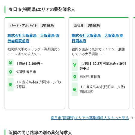
春日市(福岡県)エリアの薬剤師求人
パート・アルバイト
調剤薬局
正社員
調剤薬局
株式会社大賀薬局 大賀薬局 徳
株式会社大賀薬局 大賀薬局 春
洲会病院前店
日岡本店
福岡県大手のドラッグ・調剤薬局チ
福岡を拠点に九州でドミナント展開
ェーン店での求人で…
している大手調剤・…
【時給】2,100円～
【月収】30.2万円基本給＋薬剤
師手当
福岡県 春日市
福岡県 春日市
ＪＲ鹿児島本線(門司港－八代)
笹原駅
ＪＲ鹿児島本線(門司港－八代)
南福岡駅
春日市(福岡県)エリアの薬剤師求人をもっと見る
近隣の同じ路線の別の薬剤師求人