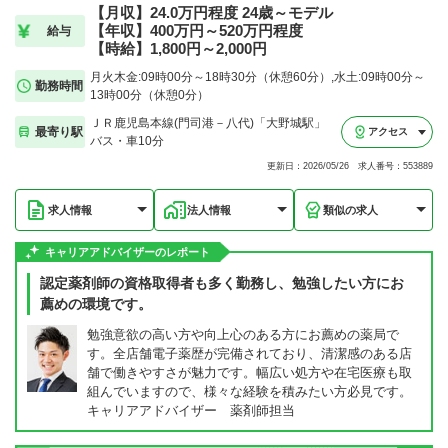
【月収】24.0万円程度 24歳～モデル
【年収】400万円～520万円程度
給与
【時給】1,800円～2,000円
月火木金:09時00分～18時30分（休憩60分）,水土:09時00分～
勤務時間
13時00分（休憩0分）
ＪＲ鹿児島本線(門司港－八代)「大野城駅」
最寄り駅
アクセス
バス・車10分
更新日：2026/05/26 求人番号：553889
求人情報
法人情報
類似の求人
キャリアアドバイザーのレポート
認定薬剤師の資格取得者も多く勤務し、勉強したい方にお
薦めの環境です。
勉強意欲の高い方や向上心のある方にお薦めの薬局で
す。全店舗電子薬歴が完備されており、清潔感のある店
舗で働きやすさが魅力です。幅広い処方や在宅医療も取
組んでいますので、様々な経験を積みたい方必見です。
キャリアアドバイザー 薬剤師担当