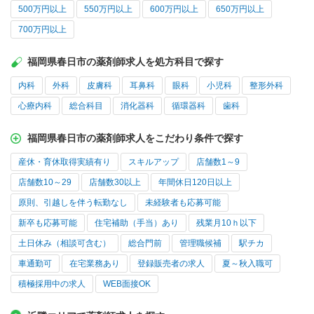
500万円以上
550万円以上
600万円以上
650万円以上
700万円以上
福岡県春日市の薬剤師求人を処方科目で探す
内科
外科
皮膚科
耳鼻科
眼科
小児科
整形外科
心療内科
総合科目
消化器科
循環器科
歯科
福岡県春日市の薬剤師求人をこだわり条件で探す
産休・育休取得実績有り
スキルアップ
店舗数1～9
店舗数10～29
店舗数30以上
年間休日120日以上
原則、引越しを伴う転勤なし
未経験者も応募可能
新卒も応募可能
住宅補助（手当）あり
残業月10ｈ以下
土日休み（相談可含む）
総合門前
管理職候補
駅チカ
車通勤可
在宅業務あり
登録販売者の求人
夏～秋入職可
積極採用中の求人
WEB面接OK