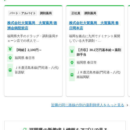
パート・アルバイト
調剤薬局
正社員
調剤薬局
株式会社大賀薬局 大賀薬局 徳
株式会社大賀薬局 大賀薬局 春
洲会病院前店
日岡本店
福岡県大手のドラッグ・調剤薬局チ
福岡を拠点に九州でドミナント展開
ェーン店での求人で…
している大手調剤・…
【時給】2,100円～
【月収】30.2万円基本給＋薬剤
師手当
福岡県 春日市
福岡県 春日市
ＪＲ鹿児島本線(門司港－八代)
笹原駅
ＪＲ鹿児島本線(門司港－八代)
南福岡駅
近隣の同じ路線の別の薬剤師求人をもっと見る