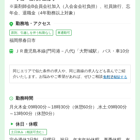
※薬剤師会B会員会社加入（入会金会社負担）、社員旅行、忘
年会、退職金（4年勤務以上対象）
勤務地・アクセス
原則、引越しを伴う転勤なし
車通勤可
福岡県春日市
ＪＲ鹿児島本線(門司港－八代)「大野城駅」 バス・車10分
同じエリアで似た条件の求人や、同じ路線の求人なども喜んでご紹
介いたします。お悩みやご希望があれば、ぜひご相談ください。
無料で相談する
勤務時間
月火木金:09時00分～18時30分（休憩60分）,水土:09時00分
～13時00分（休憩0分）
休日・休暇
土日休み（相談可含む）
完全週休2日制 日曜日 祝日 年末年始休暇 夏季休暇 有