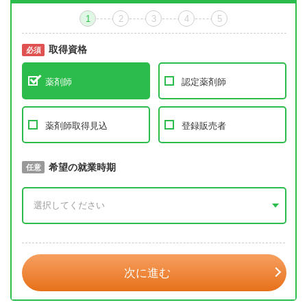
1
2
3
4
5
取得資格
必須
必須
薬剤師
認定薬剤師
薬剤師取得見込
登録販売者
取得予定年
希望の就業時期
必須
任意
年 3月
次に進む