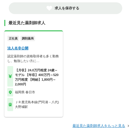
求人を保存する
最近見た薬剤師求人
正社員
調剤薬局
法人名非公開
認定薬剤師の資格取得者も多く勤務
し、勉強したい方に…
【月収】24.0万円程度 24歳～
モデル 【年収】400万円～520
万円程度 【時給】1,800円～
2,000円
福岡県 春日市
ＪＲ鹿児島本線(門司港－八代)
大野城駅
最近見た薬剤師求人をもっと見る