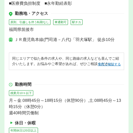
■医療費負担制度 ■永年勤続表彰
勤務地・アクセス
原則、引越しを伴う転勤なし
車通勤可
駅チカ
福岡県筑後市
ＪＲ鹿児島本線(門司港－八代)「羽犬塚駅」 徒歩10分
同じエリアで似た条件の求人や、同じ路線の求人なども喜んでご紹
介いたします。お悩みやご希望があれば、ぜひご相談ください。
無料で相談する
勤務時間
残業月10ｈ以下
月～金:08時45分～18時15分（休憩90分）,土:08時45分～13
時15分（休憩0分）
週40時間労働制
休日・休暇
年間休日120日以上