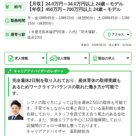
【月収】24.0万円～34.0万円以上 24歳～モデル
給与
【年収】450万円～700万円以上 24歳～モデル
月～金:08時45分～18時15分（休憩90分）,土:08時45分～13時
勤務時間
15分（休憩0分）
ＪＲ鹿児島本線(門司港－八代)「羽犬塚駅」
最寄り駅
アクセス
徒歩10分
更新日：2026/04/16 求人番号：413144
求人情報
法人情報
類似の求人
キャリアアドバイザーのレポート
完全週休2日制を取り入れており、産休育休の取得実績も
あるためワークライフバランスの取れた働き方が可能で
す。
シフトの取り方によっては完全週休2.5日の取得も可能で
す。子育てをしながら仕事と両立している薬剤師も多数
在籍しており、スタッフ全員で支え合う風土のある会社
です。また、筑後エリアを中心に12店舗展開しており、
店舗間のフォロー体制も整っております。
キャリアアドバイザー 薬剤師担当