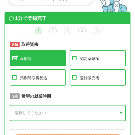
1分で登録完了
1
2
3
4
5
取得資格
必須
必須
薬剤師
認定薬剤師
薬剤師取得見込
登録販売者
取得予定年
希望の就業時期
必須
任意
年 3月