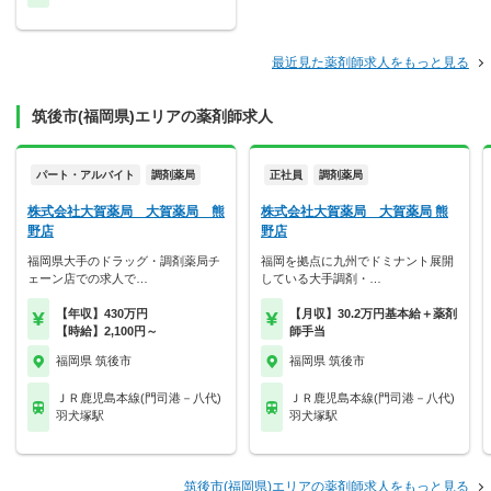
最近見た薬剤師求人をもっと見る
筑後市(福岡県)エリアの薬剤師求人
パート・アルバイト
調剤薬局
正社員
調剤薬局
株式会社大賀薬局 大賀薬局 熊
株式会社大賀薬局 大賀薬局 熊
野店
野店
福岡県大手のドラッグ・調剤薬局チ
福岡を拠点に九州でドミナント展開
ェーン店での求人で…
している大手調剤・…
【年収】430万円
【月収】30.2万円基本給＋薬剤
【時給】2,100円～
師手当
福岡県 筑後市
福岡県 筑後市
ＪＲ鹿児島本線(門司港－八代)
ＪＲ鹿児島本線(門司港－八代)
羽犬塚駅
羽犬塚駅
筑後市(福岡県)エリアの薬剤師求人をもっと見る