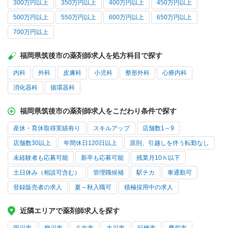
300万円以上
350万円以上
400万円以上
450万円以上
500万円以上
550万円以上
600万円以上
650万円以上
700万円以上
福岡県筑後市の薬剤師求人を処方科目で探す
内科
外科
皮膚科
小児科
整形外科
心療内科
消化器科
循環器科
福岡県筑後市の薬剤師求人をこだわり条件で探す
産休・育休取得実績有り
スキルアップ
店舗数1～9
店舗数30以上
年間休日120日以上
原則、引越しを伴う転勤なし
未経験者も応募可能
新卒も応募可能
残業月10ｈ以下
土日休み（相談可含む）
管理職候補
駅チカ
車通勤可
登録販売者の求人
夏～秋入職可
積極採用中の求人
近隣エリアで薬剤師求人を探す