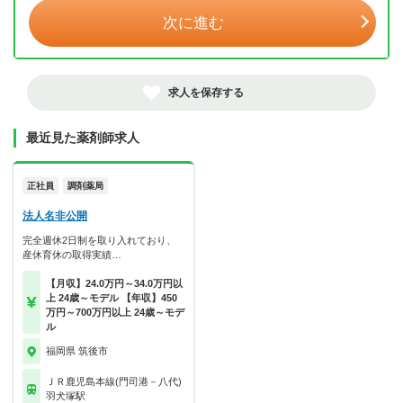
次に進む
求人を保存する
最近見た薬剤師求人
正社員
調剤薬局
法人名非公開
完全週休2日制を取り入れており、
産休育休の取得実績…
【月収】24.0万円～34.0万円以
上 24歳～モデル 【年収】450
万円～700万円以上 24歳～モデ
ル
福岡県 筑後市
ＪＲ鹿児島本線(門司港－八代)
羽犬塚駅