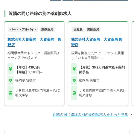
近隣の同じ路線の別の薬剤師求人
パート・アルバイト
調剤薬局
正社員
調剤薬局
株式会社大賀薬局 大賀薬局 熊
株式会社大賀薬局 大賀薬局 熊
野店
野店
福岡県大手のドラッグ・調剤薬局チ
福岡を拠点に九州でドミナント展開
ェーン店での求人で…
している大手調剤・…
【年収】430万円
【月収】30.2万円基本給＋薬剤
【時給】2,100円～
師手当
福岡県 筑後市
福岡県 筑後市
ＪＲ鹿児島本線(門司港－八代)
ＪＲ鹿児島本線(門司港－八代)
羽犬塚駅
羽犬塚駅
近隣の同じ路線の別の薬剤師求人をもっと見る