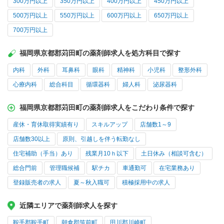
300万円以上
350万円以上
400万円以上
450万円以上
500万円以上
550万円以上
600万円以上
650万円以上
700万円以上
福岡県京都郡苅田町の薬剤師求人を処方科目で探す
内科
外科
耳鼻科
眼科
精神科
小児科
整形外科
心療内科
総合科目
循環器科
婦人科
泌尿器科
福岡県京都郡苅田町の薬剤師求人をこだわり条件で探す
産休・育休取得実績有り
スキルアップ
店舗数1～9
店舗数30以上
原則、引越しを伴う転勤なし
住宅補助（手当）あり
残業月10ｈ以下
土日休み（相談可含む）
総合門前
管理職候補
駅チカ
車通勤可
在宅業務あり
登録販売者の求人
夏～秋入職可
積極採用中の求人
近隣エリアで薬剤師求人を探す
鞍手郡鞍手町
朝倉郡筑前町
田川郡川崎町