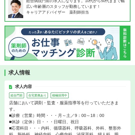
総合病院門前の求人になります。10代から50代ままで幅
広い年齢層のスタッフが勤務しています！
キャリアアドバイザー 薬剤師担当
求人情報
求人内容
総合門前
在宅業務あり
積極採用中
店舗において調剤・監査・服薬指導等を行っていただきま
す。
■診療（営業）時間・・・月～土／9：00～18：00
■休診（定休）日・・・日曜日、祝日
■応需科目・・・内科、循環器科、呼吸器科、外科、整形外
科、脳外科、神経内科、心療内科、泌尿器科、婦人科、眼