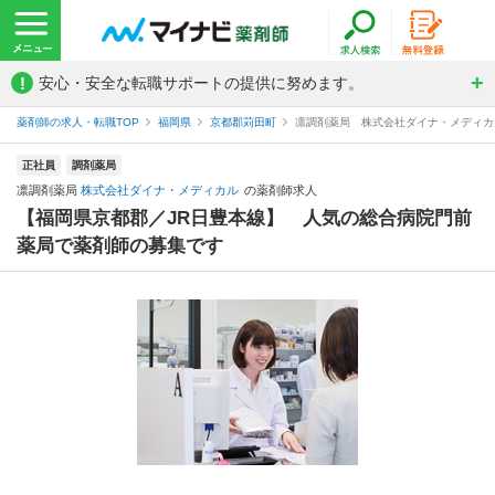
!
安心・安全な転職サポートの提供に努めます。
薬剤師の求人・転職TOP
福岡県
京都郡苅田町
凛調剤薬局 株式会社ダイナ・メディカ
正社員
調剤薬局
凛調剤薬局
株式会社ダイナ・メディカル
の薬剤師求人
【福岡県京都郡／JR日豊本線】 人気の総合病院門前
薬局で薬剤師の募集です