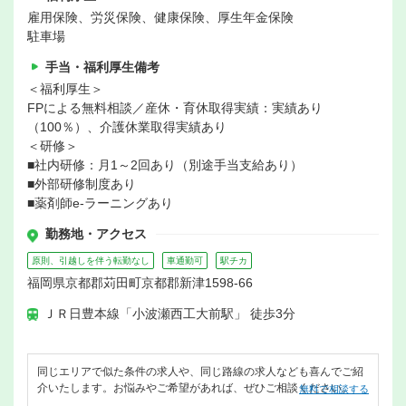
雇用保険、労災保険、健康保険、厚生年金保険
駐車場
手当・福利厚生備考
＜福利厚生＞
FPによる無料相談／産休・育休取得実績：実績あり
（100％）、介護休業取得実績あり
＜研修＞
■社内研修：月1～2回あり（別途手当支給あり）
■外部研修制度あり
■薬剤師e-ラーニングあり
勤務地・アクセス
原則、引越しを伴う転勤なし
車通勤可
駅チカ
福岡県京都郡苅田町京都郡新津1598-66
ＪＲ日豊本線「小波瀬西工大前駅」 徒歩3分
同じエリアで似た条件の求人や、同じ路線の求人なども喜んでご紹
介いたします。お悩みやご希望があれば、ぜひご相談ください。
無料で相談する