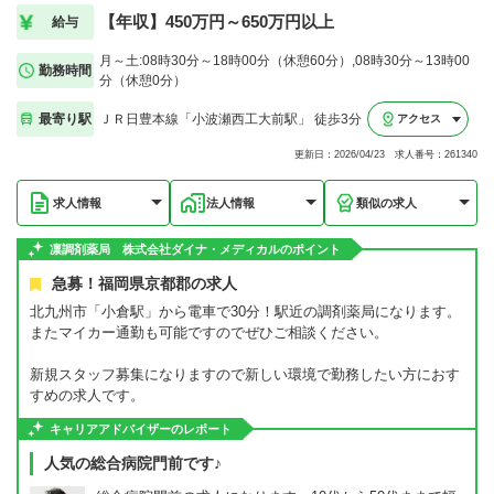
【年収】450万円～650万円以上
給与
月～土:08時30分～18時00分（休憩60分）,08時30分～13時00
勤務時間
分（休憩0分）
最寄り駅
ＪＲ日豊本線「小波瀬西工大前駅」 徒歩3分
アクセス
更新日：2026/04/23 求人番号：261340
求人情報
法人情報
類似の求人
凛調剤薬局 株式会社ダイナ・メディカルのポイント
急募！福岡県京都郡の求人
北九州市「小倉駅」から電車で30分！駅近の調剤薬局になります。
またマイカー通勤も可能ですのでぜひご相談ください。
新規スタッフ募集になりますので新しい環境で勤務したい方におす
すめの求人です。
キャリアアドバイザーのレポート
人気の総合病院門前です♪