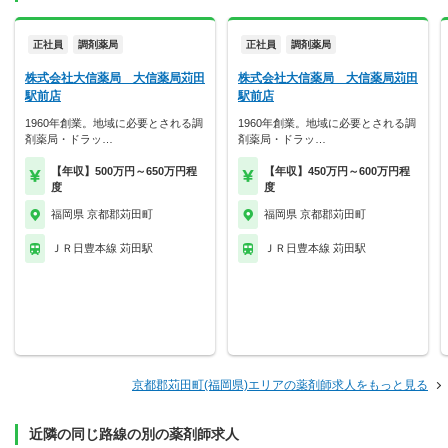
正社員
調剤薬局
正社員
調剤薬局
株式会社大信薬局 大信薬局苅田
株式会社大信薬局 大信薬局苅田
駅前店
駅前店
1960年創業。地域に必要とされる調
1960年創業。地域に必要とされる調
剤薬局・ドラッ…
剤薬局・ドラッ…
【年収】500万円～650万円程
【年収】450万円～600万円程
度
度
福岡県 京都郡苅田町
福岡県 京都郡苅田町
ＪＲ日豊本線 苅田駅
ＪＲ日豊本線 苅田駅
京都郡苅田町(福岡県)エリアの薬剤師求人をもっと見る
近隣の同じ路線の別の薬剤師求人