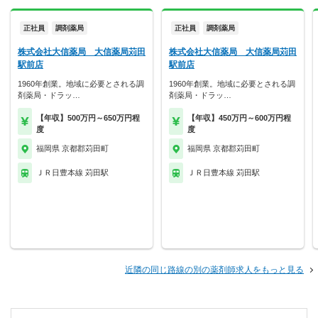
正社員
調剤薬局
正社員
調剤薬局
株式会社大信薬局 大信薬局苅田
株式会社大信薬局 大信薬局苅田
駅前店
駅前店
1960年創業。地域に必要とされる調
1960年創業。地域に必要とされる調
剤薬局・ドラッ…
剤薬局・ドラッ…
【年収】500万円～650万円程
【年収】450万円～600万円程
度
度
福岡県 京都郡苅田町
福岡県 京都郡苅田町
ＪＲ日豊本線 苅田駅
ＪＲ日豊本線 苅田駅
近隣の同じ路線の別の薬剤師求人をもっと見る