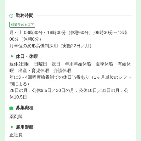
勤務時間
残業月10ｈ以下
月～土:08時30分～18時00分（休憩60分）,08時30分～13時
00分（休憩0分）
月単位の変形労働制採用（実働22日／月）
休日・休暇
週休2日制 日曜日 祝日 年末年始休暇 夏季休暇 有給休
暇 出産・育児休暇 介護休暇
年に3～4回程度輪番制での休日当番あり（1ヶ月単位のシフト
制による）
28日の月：公休9.5日／30日の月：公休10日／31日の月：公
休10.5日
募集職種
薬剤師
雇用形態
正社員