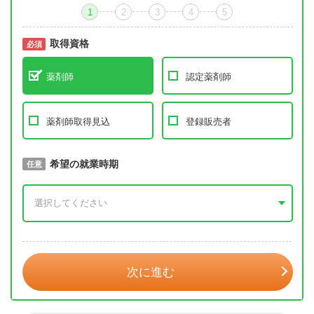
1
2
3
4
5
取得資格
必須
必須
薬剤師
認定薬剤師
薬剤師取得見込
登録販売者
取得予定年
希望の就業時期
必須
任意
年 3月
次に進む