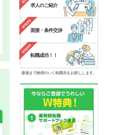
求人のご紹介
STEP3
面接・条件交渉
STEP4
転職成功！！
最後まで納得のいく転職先をお探しします。