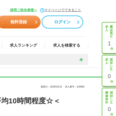
採用ご担当者様へ
マイページでできること
無料登録
ログイン
1
求人ランキング
求人を検索する
0
更新日：2026/03/16
求人番号：418990
均10時間程度☆＜
0