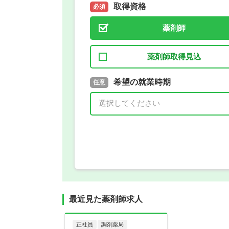
取得資格
必須
薬剤師
薬剤師取得見込
取得予定年
希望の就業時期
必須
任意
年 3月
最近見た薬剤師求人
正社員
調剤薬局