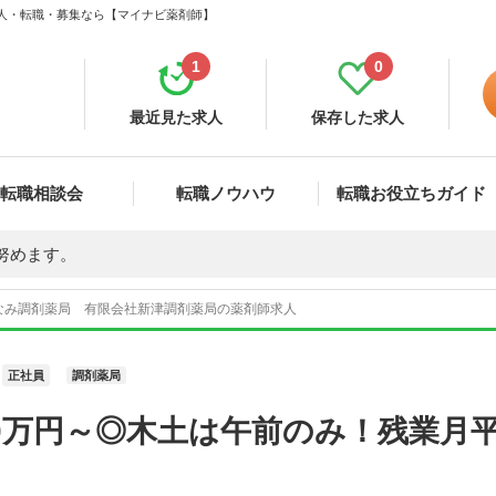
求人・転職・募集なら【マイナビ薬剤師】
1
0
最近見た求人
保存した求人
転職相談会
転職ノウハウ
転職お役立ちガイド
努めます。
なみ調剤薬局 有限会社新津調剤薬局の薬剤師求人
正社員
調剤薬局
0万円～◎木土は午前のみ！残業月平