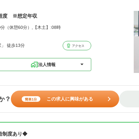
円程度 ※想定年収
0分（休憩60分）,【木土】:08時
」 徒歩13分
アクセス
法人情報
か？
この求人に興味がある
簡単1分
給制度あり◆