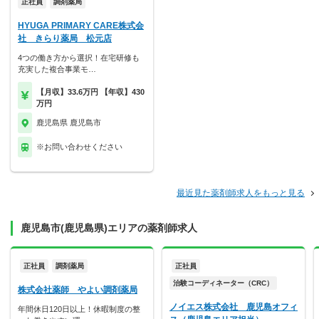
正社員
調剤薬局
HYUGA PRIMARY CARE株式会
社 きらり薬局 松元店
4つの働き方から選択！在宅研修も
充実した複合事業モ…
【月収】33.6万円 【年収】430
万円
鹿児島県 鹿児島市
※お問い合わせください
最近見た薬剤師求人をもっと見る
鹿児島市(鹿児島県)エリアの薬剤師求人
正社員
調剤薬局
正社員
治験コーディネーター（CRC）
株式会社薬師 やよい調剤薬局
ノイエス株式会社 鹿児島オフィ
年間休日120日以上！休暇制度の整