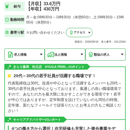
【月収】33.6万円
給与
【年収】430万円
月～金:08時30分～18時30分（休憩60分）,土:08時30分～15時
勤務時間
00分（休憩0分）
最寄り駅
※お問い合わせください
アクセス
更新日：2026/06/18 求人番号：10112544
求人情報
法人情報
類似の求人
きらり薬局 松元店 HYUGA PRIM…のポイント
20代～30代の若手社員が活躍する職場です！
代表取締役は30代。役員や中心となって活躍するメンバーも20代～
30代の若手社員が中心となっております。風通しの良い職場環境で
すので、あなたの力を最大限に生かすことができる環境です！若手
が中心ではありますが、定年制度を設けていないのも同社の特徴。
定年後、新たなフィールドで頑張りたいとお考えの方もご相談くだ
さい！
キャリアアドバイザーのレポート
4つの働き方から選択！在宅研修も充実した複合事業モデ