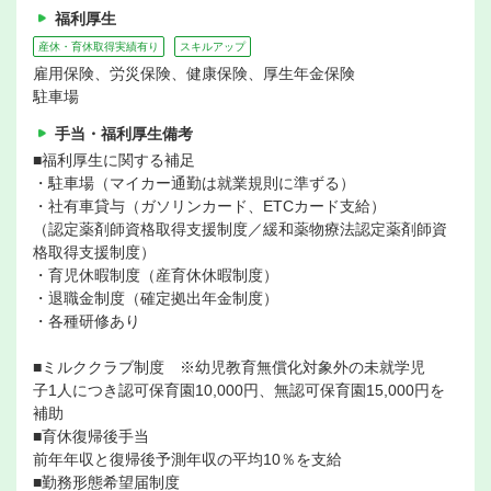
福利厚生
産休・育休取得実績有り
スキルアップ
雇用保険、労災保険、健康保険、厚生年金保険
駐車場
手当・福利厚生備考
■福利厚生に関する補足
・駐車場（マイカー通勤は就業規則に準ずる）
・社有車貸与（ガソリンカード、ETCカード支給）
（認定薬剤師資格取得支援制度／緩和薬物療法認定薬剤師資
格取得支援制度）
・育児休暇制度（産育休休暇制度）
・退職金制度（確定拠出年金制度）
・各種研修あり
■ミルククラブ制度 ※幼児教育無償化対象外の未就学児
子1人につき認可保育園10,000円、無認可保育園15,000円を
補助
■育休復帰後手当
前年年収と復帰後予測年収の平均10％を支給
■勤務形態希望届制度