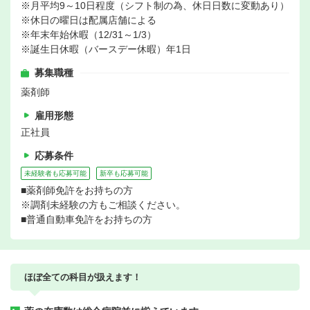
※月平均9～10日程度（シフト制の為、休日日数に変動あり）
※休日の曜日は配属店舗による
※年末年始休暇（12/31～1/3）
※誕生日休暇（バースデー休暇）年1日
募集職種
薬剤師
雇用形態
正社員
応募条件
未経験者も応募可能
新卒も応募可能
■薬剤師免許をお持ちの方
※調剤未経験の方もご相談ください。
■普通自動車免許をお持ちの方
ほぼ全ての科目が扱えます！