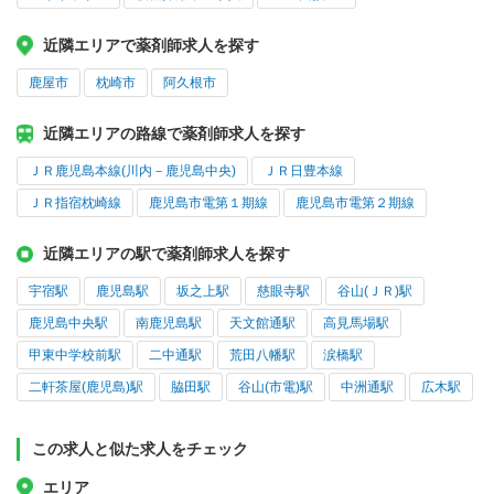
近隣エリアで薬剤師求人を探す
鹿屋市
枕崎市
阿久根市
近隣エリアの路線で薬剤師求人を探す
ＪＲ鹿児島本線(川内－鹿児島中央)
ＪＲ日豊本線
ＪＲ指宿枕崎線
鹿児島市電第１期線
鹿児島市電第２期線
近隣エリアの駅で薬剤師求人を探す
宇宿駅
鹿児島駅
坂之上駅
慈眼寺駅
谷山(ＪＲ)駅
鹿児島中央駅
南鹿児島駅
天文館通駅
高見馬場駅
甲東中学校前駅
二中通駅
荒田八幡駅
涙橋駅
二軒茶屋(鹿児島)駅
脇田駅
谷山(市電)駅
中洲通駅
広木駅
この求人と似た求人をチェック
エリア