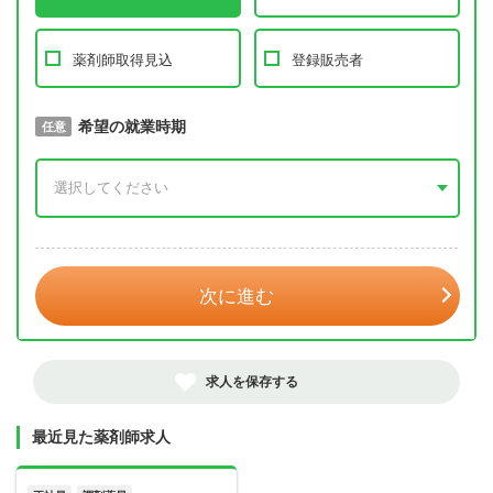
薬剤師取得見込
登録販売者
取得予定年
希望の就業時期
必須
任意
年 3月
次に進む
求人を保存する
最近見た薬剤師求人