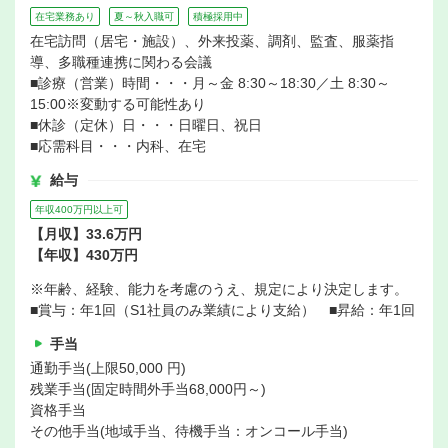
在宅業務あり
夏～秋入職可
積極採用中
在宅訪問（居宅・施設）、外来投薬、調剤、監査、服薬指
導、多職種連携に関わる会議
■診療（営業）時間・・・月～金 8:30～18:30／土 8:30～
15:00※変動する可能性あり
■休診（定休）日・・・日曜日、祝日
■応需科目・・・内科、在宅
給与
年収400万円以上可
【月収】33.6万円
【年収】430万円
※年齢、経験、能力を考慮のうえ、規定により決定します。
■賞与：年1回（S1社員のみ業績により支給） ■昇給：年1回
手当
通勤手当(上限50,000 円)
残業手当(固定時間外手当68,000円～)
資格手当
その他手当(地域手当、待機手当：オンコール手当)