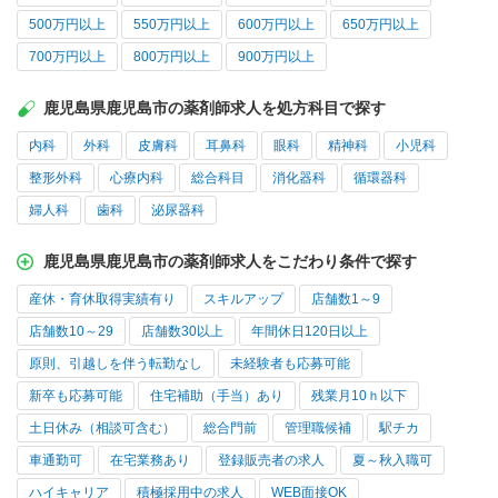
500万円以上
550万円以上
600万円以上
650万円以上
700万円以上
800万円以上
900万円以上
鹿児島県鹿児島市の薬剤師求人を処方科目で探す
内科
外科
皮膚科
耳鼻科
眼科
精神科
小児科
整形外科
心療内科
総合科目
消化器科
循環器科
婦人科
歯科
泌尿器科
鹿児島県鹿児島市の薬剤師求人をこだわり条件で探す
産休・育休取得実績有り
スキルアップ
店舗数1～9
店舗数10～29
店舗数30以上
年間休日120日以上
原則、引越しを伴う転勤なし
未経験者も応募可能
新卒も応募可能
住宅補助（手当）あり
残業月10ｈ以下
土日休み（相談可含む）
総合門前
管理職候補
駅チカ
車通勤可
在宅業務あり
登録販売者の求人
夏～秋入職可
ハイキャリア
積極採用中の求人
WEB面接OK