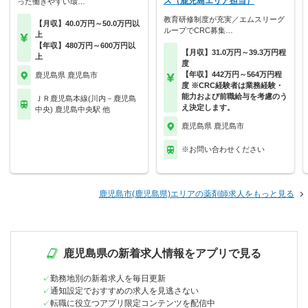
ス（鹿児島エリア担当）
った働きやすい環…
教育研修制度が充実／エムスリーグ
【月収】40.0万円～50.0万円以
ループでCRC募集…
上
【年収】480万円～600万円以
【月収】31.0万円～39.3万円程
上
度
【年収】442万円～564万円程
鹿児島県 鹿児島市
度 ※CRC経験者は業務経験・
能力および前職給与を考慮のう
ＪＲ鹿児島本線(川内－鹿児島
え決定します。
中央) 鹿児島中央駅 他
鹿児島県 鹿児島市
※お問い合わせください
鹿児島市(鹿児島県)エリアの薬剤師求人をもっと見る
鹿児島県の新着求人情報をアプリで見る
勤務地別の新着求人を毎日更新
通知設定でおすすめの求人を見逃さない
転職に役立つアプリ限定コンテンツを配信中