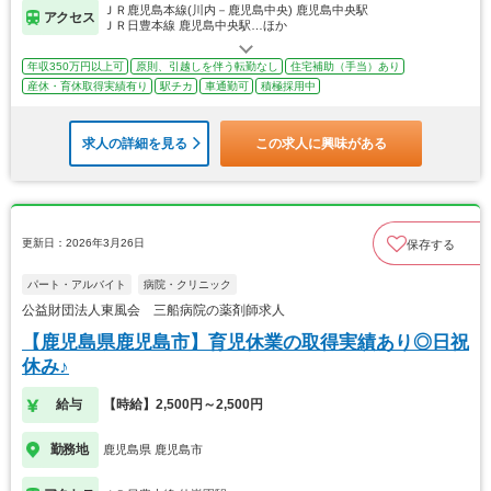
ＪＲ鹿児島本線(川内－鹿児島中央) 鹿児島中央駅
アクセス
ＪＲ日豊本線 鹿児島中央駅…ほか
年収350万円以上可
原則、引越しを伴う転勤なし
住宅補助（手当）あり
産休・育休取得実績有り
駅チカ
車通勤可
積極採用中
求人の詳細を見る
この求人に興味がある
更新日：2026年3月26日
保存する
パート・アルバイト
病院・クリニック
公益財団法人東風会 三船病院の薬剤師求人
【鹿児島県鹿児島市】育児休業の取得実績あり◎日祝
休み♪
給与
【時給】2,500円～2,500円
勤務地
鹿児島県 鹿児島市