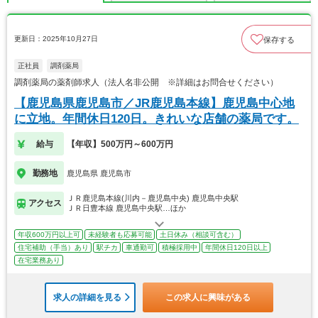
更新日：2025年10月27日
保存する
正社員
調剤薬局
調剤薬局の薬剤師求人（法人名非公開 ※詳細はお問合せください）
【鹿児島県鹿児島市／JR鹿児島本線】鹿児島中心地
に立地。年間休日120日。きれいな店舗の薬局です。
給与
【年収】500万円～600万円
勤務地
鹿児島県 鹿児島市
ＪＲ鹿児島本線(川内－鹿児島中央) 鹿児島中央駅
アクセス
ＪＲ日豊本線 鹿児島中央駅…ほか
年収600万円以上可
未経験者も応募可能
土日休み（相談可含む）
住宅補助（手当）あり
駅チカ
車通勤可
積極採用中
年間休日120日以上
在宅業務あり
求人の詳細を見る
この求人に興味がある