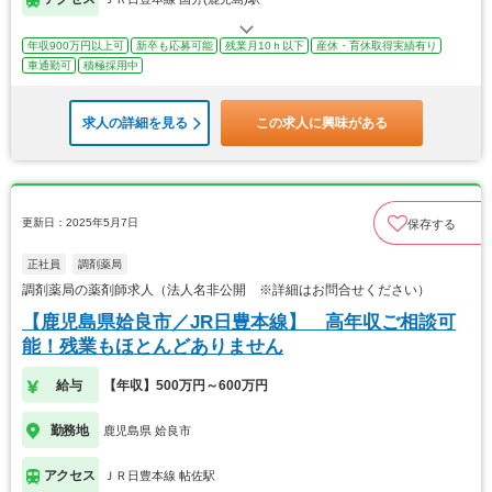
年収900万円以上可
新卒も応募可能
残業月10ｈ以下
産休・育休取得実績有り
車通勤可
積極採用中
求人の詳細を見る
この求人に興味がある
更新日：2025年5月7日
保存する
正社員
調剤薬局
調剤薬局の薬剤師求人（法人名非公開 ※詳細はお問合せください）
【鹿児島県姶良市／JR日豊本線】 高年収ご相談可
能！残業もほとんどありません
給与
【年収】500万円～600万円
勤務地
鹿児島県 姶良市
アクセス
ＪＲ日豊本線 帖佐駅