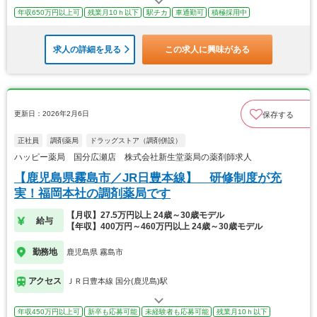
年収650万円以上可
残業月10ｈ以下
駅チカ
車通勤可
積極採用中
求人の詳細を見る
この求人に興味がある
更新日：2026年2月6日
保存する
正社員
調剤薬局
ドラッグストア（調剤併設）
ハッピー薬局 国分広瀬店 株式会社新生堂薬局の薬剤師求人
【鹿児島県霧島市／JR日豊本線】 研修制度が充
実！福岡本社の調剤薬局です
【月収】27.5万円以上 24歳～30歳モデル
給与
【年収】400万円～460万円以上 24歳～30歳モデル
勤務地
鹿児島県 霧島市
アクセス
ＪＲ日豊本線 国分(鹿児島)駅
年収450万円以上可
新卒も応募可能
未経験者も応募可能
残業月10ｈ以下