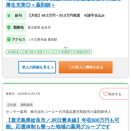
厚生充実◎＜薬剤師＞
給与
【月収】48.5万円～55.0万円程度 ※諸手当込み
勤務地
鹿児島県 姶良市
アクセス
ＪＲ日豊本線 重富駅
未経験者も応募可能
残業月10ｈ以下
車通勤可
積極採用中
求人の詳細を見る
この求人に興味がある
更新日：2025年11月17日
保存する
正社員
調剤薬局
センサー薬局 株式会社コーエー大洋薬品鹿児島販売の薬剤師求人
【鹿児島県姶良市／JR日豊本線】年収600万円も可
能。応援体制も整った地域の薬局グループです