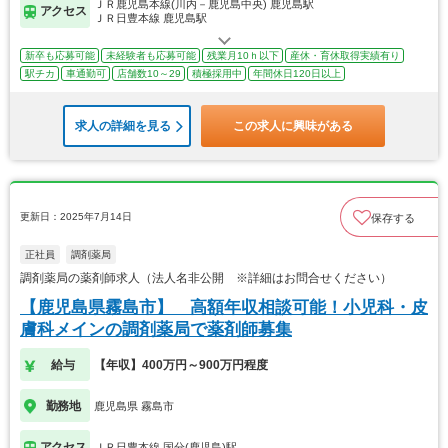
ＪＲ鹿児島本線(川内－鹿児島中央) 鹿児島駅
アクセス
ＪＲ日豊本線 鹿児島駅
新卒も応募可能
未経験者も応募可能
残業月10ｈ以下
産休・育休取得実績有り
駅チカ
車通勤可
店舗数10～29
積極採用中
年間休日120日以上
求人の詳細を見る
この求人に興味がある
更新日：2025年7月14日
保存する
正社員
調剤薬局
調剤薬局の薬剤師求人（法人名非公開 ※詳細はお問合せください）
【鹿児島県霧島市】 高額年収相談可能！小児科・皮
膚科メインの調剤薬局で薬剤師募集
給与
【年収】400万円～900万円程度
勤務地
鹿児島県 霧島市
アクセス
ＪＲ日豊本線 国分(鹿児島)駅