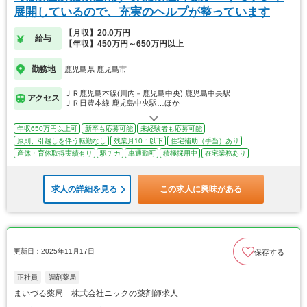
展開しているので、充実のヘルプが整っています
【月収】20.0万円
給与
【年収】450万円～650万円以上
勤務地
鹿児島県 鹿児島市
ＪＲ鹿児島本線(川内－鹿児島中央) 鹿児島中央駅
アクセス
ＪＲ日豊本線 鹿児島中央駅…ほか
年収650万円以上可
新卒も応募可能
未経験者も応募可能
原則、引越しを伴う転勤なし
残業月10ｈ以下
住宅補助（手当）あり
産休・育休取得実績有り
駅チカ
車通勤可
積極採用中
在宅業務あり
求人の詳細を見る
この求人に興味がある
更新日：2025年11月17日
保存する
正社員
調剤薬局
まいづる薬局 株式会社ニックの薬剤師求人