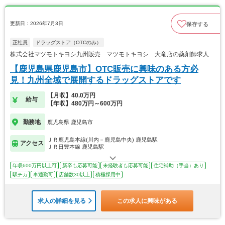
更新日：2026年7月3日
保存する
正社員
ドラッグストア（OTCのみ）
株式会社マツモトキヨシ九州販売 マツモトキヨシ 大竜店の薬剤師求人
【鹿児島県鹿児島市】OTC販売に興味のある方必
見！九州全域で展開するドラッグストアです
【月収】40.0万円
給与
【年収】480万円～600万円
勤務地
鹿児島県 鹿児島市
ＪＲ鹿児島本線(川内－鹿児島中央) 鹿児島駅
アクセス
ＪＲ日豊本線 鹿児島駅
年収600万円以上可
新卒も応募可能
未経験者も応募可能
住宅補助（手当）あり
駅チカ
車通勤可
店舗数30以上
積極採用中
求人の詳細を見る
この求人に興味がある