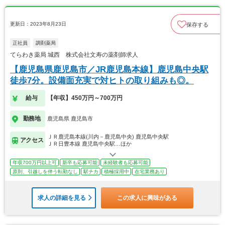
更新日：2023年8月23日
保存する
正社員
調剤薬局
てらわき薬局 城西 株式会社文寿の薬剤師求人
【鹿児島県鹿児島市／JR鹿児島本線】鹿児島中央駅
徒歩7分。設備面充実で対ヒトの取り組みも◎。
給与
【年収】450万円～700万円
勤務地
鹿児島県 鹿児島市
ＪＲ鹿児島本線(川内－鹿児島中央) 鹿児島中央駅
アクセス
ＪＲ日豊本線 鹿児島中央駅…ほか
年収700万円以上可
新卒も応募可能
未経験者も応募可能
原則、引越しを伴う転勤なし
駅チカ
積極採用中
在宅業務あり
求人の詳細を見る
この求人に興味がある