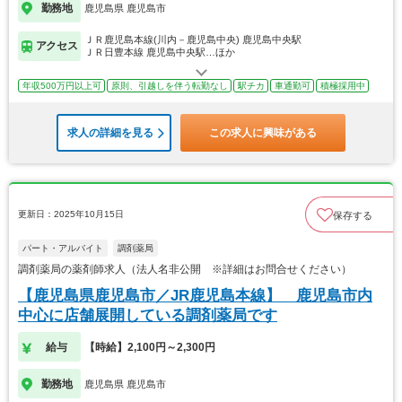
勤務地
鹿児島県 鹿児島市
ＪＲ鹿児島本線(川内－鹿児島中央) 鹿児島中央駅
アクセス
ＪＲ日豊本線 鹿児島中央駅…ほか
年収500万円以上可
原則、引越しを伴う転勤なし
駅チカ
車通勤可
積極採用中
求人の詳細を見る
この求人に興味がある
更新日：2025年10月15日
保存する
パート・アルバイト
調剤薬局
調剤薬局の薬剤師求人（法人名非公開 ※詳細はお問合せください）
【鹿児島県鹿児島市／JR鹿児島本線】 鹿児島市内
中心に店舗展開している調剤薬局です
給与
【時給】2,100円～2,300円
勤務地
鹿児島県 鹿児島市