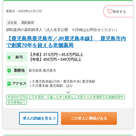
更新日：2025年11月17日
保存する
正社員
調剤薬局
調剤薬局の薬剤師求人（法人名非公開 ※詳細はお問合せください）
【鹿児島県鹿児島市／JR鹿児島本線】 鹿児島市内
で創業70年を超える老舗薬局
【月収】37.5万円～45.0万円以上
給与
【年収】450万円～540万円以上
勤務地
鹿児島県 鹿児島市
ＪＲ鹿児島本線(川内－鹿児島中央) 鹿児島駅
アクセス
ＪＲ日豊本線 鹿児島駅…ほか
年収500万円以上可
原則、引越しを伴う転勤なし
駅チカ
車通勤可
積極採用中
在宅業務あり
求人の詳細を見る
この求人に興味がある