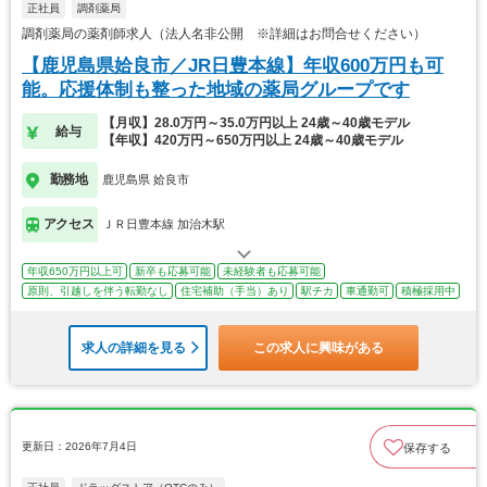
正社員
調剤薬局
調剤薬局の薬剤師求人（法人名非公開 ※詳細はお問合せください）
【鹿児島県姶良市／JR日豊本線】年収600万円も可
能。応援体制も整った地域の薬局グループです
【月収】28.0万円～35.0万円以上 24歳～40歳モデル
給与
【年収】420万円～650万円以上 24歳～40歳モデル
勤務地
鹿児島県 姶良市
アクセス
ＪＲ日豊本線 加治木駅
年収650万円以上可
新卒も応募可能
未経験者も応募可能
原則、引越しを伴う転勤なし
住宅補助（手当）あり
駅チカ
車通勤可
積極採用中
求人の詳細を見る
この求人に興味がある
更新日：2026年7月4日
保存する