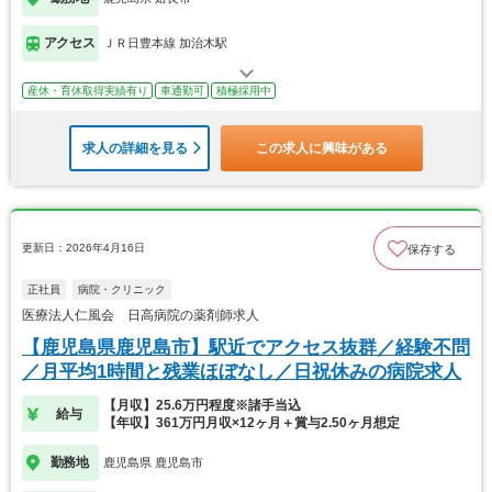
アクセス
ＪＲ日豊本線 加治木駅
産休・育休取得実績有り
車通勤可
積極採用中
求人の詳細を見る
この求人に興味がある
更新日：2026年4月16日
保存する
正社員
病院・クリニック
医療法人仁風会 日高病院の薬剤師求人
【鹿児島県鹿児島市】駅近でアクセス抜群／経験不問
／月平均1時間と残業ほぼなし／日祝休みの病院求人
【月収】25.6万円程度※諸手当込
給与
【年収】361万円月収×12ヶ月＋賞与2.50ヶ月想定
勤務地
鹿児島県 鹿児島市