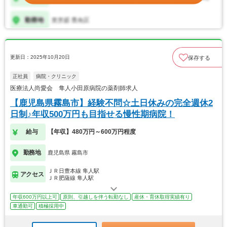
更新日：2025年10月20日
保存する
正社員
病院・クリニック
医療法人尚愛会 隼人小田原病院の薬剤師求人
【鹿児島県霧島市】経験不問☆土日休みの完全週休2
日制♪年収500万円も目指せる慢性期病院！
給与
【年収】480万円～600万円程度
勤務地
鹿児島県 霧島市
ＪＲ日豊本線 隼人駅
アクセス
ＪＲ肥薩線 隼人駅
年収600万円以上可
原則、引越しを伴う転勤なし
産休・育休取得実績有り
車通勤可
積極採用中