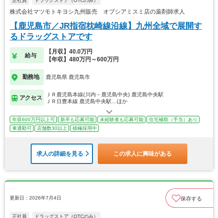
正社員
ドラッグストア（OTCのみ）
株式会社マツモトキヨシ九州販売 オプシアミスミ店の薬剤師求人
【鹿児島市／JR指宿枕崎線沿線】九州全域で展開す
るドラッグストアです
【月収】40.0万円
給与
【年収】480万円～600万円
勤務地
鹿児島県 鹿児島市
ＪＲ鹿児島本線(川内－鹿児島中央) 鹿児島中央駅
アクセス
ＪＲ日豊本線 鹿児島中央駅…ほか
年収600万円以上可
新卒も応募可能
未経験者も応募可能
住宅補助（手当）あり
車通勤可
店舗数30以上
積極採用中
求人の詳細を見る
この求人に興味がある
更新日：2026年7月4日
保存する
正社員
ドラッグストア（OTCのみ）