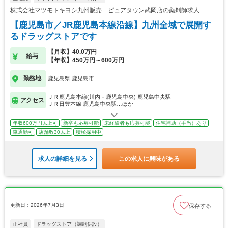
株式会社マツモトキヨシ九州販売 ピュアタウン武岡店の薬剤師求人
【鹿児島市／JR鹿児島本線沿線】九州全域で展開す
るドラッグストアです
【月収】40.0万円
給与
【年収】450万円～600万円
勤務地
鹿児島県 鹿児島市
ＪＲ鹿児島本線(川内－鹿児島中央) 鹿児島中央駅
アクセス
ＪＲ日豊本線 鹿児島中央駅…ほか
年収600万円以上可
新卒も応募可能
未経験者も応募可能
住宅補助（手当）あり
車通勤可
店舗数30以上
積極採用中
求人の詳細を見る
この求人に興味がある
更新日：2026年7月3日
保存する
正社員
ドラッグストア（調剤併設）