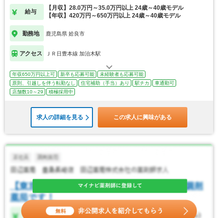
【月収】28.0万円～35.0万円以上 24歳～40歳モデル
給与
【年収】420万円～650万円以上 24歳～40歳モデル
勤務地
鹿児島県 姶良市
アクセス
ＪＲ日豊本線 加治木駅
年収650万円以上可
新卒も応募可能
未経験者も応募可能
原則、引越しを伴う転勤なし
住宅補助（手当）あり
駅チカ
車通勤可
店舗数10～29
積極採用中
求人の詳細を見る
この求人に興味がある