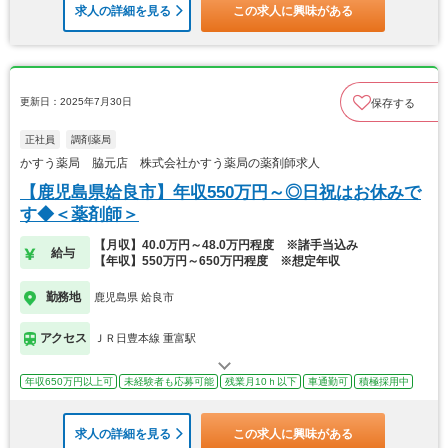
求人の詳細を見る
この求人に興味がある
更新日：2025年7月30日
保存する
正社員
調剤薬局
かすう薬局 脇元店 株式会社かすう薬局の薬剤師求人
【鹿児島県姶良市】年収550万円～◎日祝はお休みで
す◆＜薬剤師＞
【月収】40.0万円～48.0万円程度 ※諸手当込み
給与
【年収】550万円～650万円程度 ※想定年収
勤務地
鹿児島県 姶良市
アクセス
ＪＲ日豊本線 重富駅
年収650万円以上可
未経験者も応募可能
残業月10ｈ以下
車通勤可
積極採用中
求人の詳細を見る
この求人に興味がある