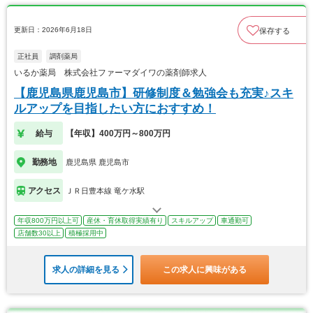
更新日：2026年6月18日
保存する
正社員
調剤薬局
いるか薬局 株式会社ファーマダイワの薬剤師求人
【鹿児島県鹿児島市】研修制度＆勉強会も充実♪スキ
ルアップを目指したい方におすすめ！
給与
【年収】400万円～800万円
勤務地
鹿児島県 鹿児島市
アクセス
ＪＲ日豊本線 竜ケ水駅
年収800万円以上可
産休・育休取得実績有り
スキルアップ
車通勤可
店舗数30以上
積極採用中
求人の詳細を見る
この求人に興味がある