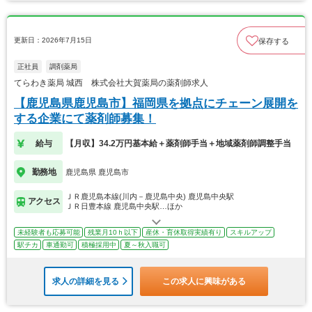
更新日：2026年7月15日
保存する
正社員
調剤薬局
てらわき薬局 城西 株式会社大賀薬局の薬剤師求人
【鹿児島県鹿児島市】福岡県を拠点にチェーン展開を
する企業にて薬剤師募集！
給与
【月収】34.2万円基本給＋薬剤師手当＋地域薬剤師調整手当
勤務地
鹿児島県 鹿児島市
ＪＲ鹿児島本線(川内－鹿児島中央) 鹿児島中央駅
アクセス
ＪＲ日豊本線 鹿児島中央駅…ほか
未経験者も応募可能
残業月10ｈ以下
産休・育休取得実績有り
スキルアップ
駅チカ
車通勤可
積極採用中
夏～秋入職可
求人の詳細を見る
この求人に興味がある