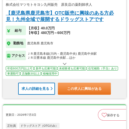
株式会社マツモトキヨシ九州販売 原良店の薬剤師求人
【鹿児島県鹿児島市】OTC販売に興味のある方必
見！九州全域で展開するドラッグストアです
【月収】40.0万円
給与
【年収】480万円～600万円
勤務地
鹿児島県 鹿児島市
ＪＲ鹿児島本線(川内－鹿児島中央) 鹿児島中央駅
アクセス
ＪＲ日豊本線 鹿児島中央駅…ほか
年収600万円以上可
新卒も応募可能
未経験者も応募可能
住宅補助（手当）あり
車通勤可
店舗数30以上
積極採用中
求人の詳細を見る
この求人に興味がある
更新日：2026年7月3日
保存する
正社員
ドラッグストア（OTCのみ）