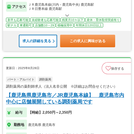
ＪＲ鹿児島本線(川内－鹿児島中央) 鹿児島駅
アクセス
ＪＲ日豊本線 鹿児島駅
新卒も応募可能
未経験者も応募可能
残業月10ｈ以下
産休・育休取得実績有り
駅チカ
車通勤可
店舗数10～29
積極採用中
年間休日120日以上
求人の詳細を見る
この求人に興味がある
更新日：2025年8月28日
保存する
パート・アルバイト
調剤薬局
調剤薬局の薬剤師求人（法人名非公開 ※詳細はお問合せください）
【鹿児島県鹿児島市／JR鹿児島本線】 鹿児島市内
中心に店舗展開している調剤薬局です
給与
【時給】2,050円～2,350円
勤務地
鹿児島県 鹿児島市