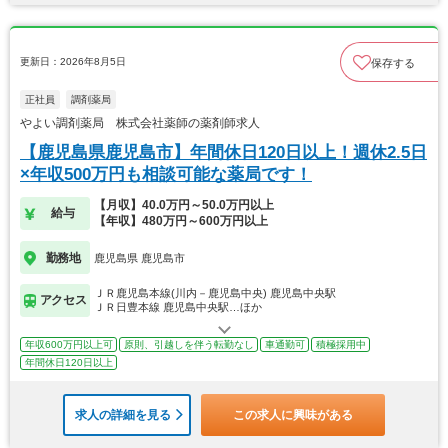
更新日：2026年8月5日
保存する
正社員
調剤薬局
やよい調剤薬局 株式会社薬師の薬剤師求人
【鹿児島県鹿児島市】年間休日120日以上！週休2.5日
×年収500万円も相談可能な薬局です！
【月収】40.0万円～50.0万円以上
給与
【年収】480万円～600万円以上
勤務地
鹿児島県 鹿児島市
ＪＲ鹿児島本線(川内－鹿児島中央) 鹿児島中央駅
アクセス
ＪＲ日豊本線 鹿児島中央駅…ほか
年収600万円以上可
原則、引越しを伴う転勤なし
車通勤可
積極採用中
年間休日120日以上
求人の詳細を見る
この求人に興味がある