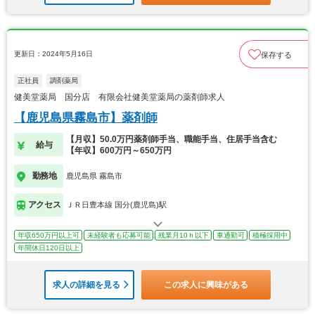
更新日：2024年5月16日
保存する
正社員
調剤薬局
健美堂薬局 国分店 有限会社健美堂薬局の薬剤師求人
【鹿児島県霧島市】薬剤師
【月収】50.0万円薬剤師手当、職能手当、住居手当含む
給与
【年収】600万円～650万円
勤務地
鹿児島県 霧島市
アクセス
ＪＲ日豊本線 国分(鹿児島)駅
年収650万円以上可
未経験者も応募可能
残業月10ｈ以下
車通勤可
積極採用中
年間休日120日以上
求人の詳細を見る
この求人に興味がある