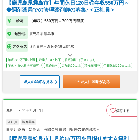
【鹿児島県霧島市】年間休日120日◎年収550万円～
◆調剤薬局での管理薬剤師の募集♪＜正社員＞
給与
【年収】550万円～700万円程度
勤務地
鹿児島県 霧島市
アクセス
ＪＲ日豊本線 国分(鹿児島)駅
年収700万円以上可
残業月10ｈ以下
住宅補助（手当）あり
産休・育休取得実績有り
車通勤可
店舗数30以上
積極採用中
年間休日120日以上
求人の詳細を見る
この求人に興味がある
更新日：2025年11月17日
保存する
正社員
調剤薬局
白男川薬局 姶良店 有限会社白男川薬局の薬剤師求人
【鹿児島県姶良市】月給55万円を目指せます☆福利