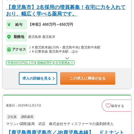
【鹿児島市】2名採用の増員募集！在宅に力を入れて
おり、幅広く学べる薬局です。
給与
【年収】400万円～650万円
勤務地
鹿児島県 鹿児島市
ＪＲ鹿児島本線(川内－鹿児島中央) 鹿児島中央駅
アクセス
ＪＲ日豊本線 鹿児島中央駅…ほか
年収650万円以上可
積極採用中
在宅業務あり
求人の詳細を見る
この求人に興味がある
更新日：2025年11月17日
保存する
正社員
調剤薬局
マリンバ調剤薬局 武店 株式会社サティスファーマの薬剤師求人
【鹿児島県鹿児島市／JR鹿児島本線】 ドミナント