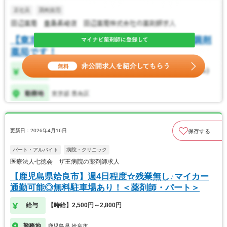
更新日：2026年4月16日
保存する
パート・アルバイト
病院・クリニック
医療法人七徳会 ザ王病院の薬剤師求人
【鹿児島県姶良市】週4日程度☆残業無し♪マイカー
通勤可能◎無料駐車場あり！＜薬剤師・パート＞
給与
【時給】2,500円～2,800円
勤務地
鹿児島県 姶良市