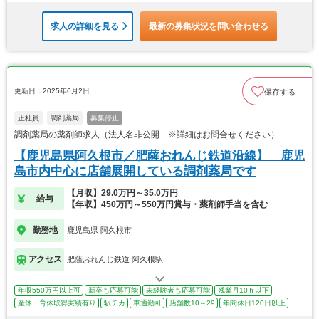
求人の詳細を見る
最新の募集状況を問い合わせる
更新日：2025年6月2日
保存する
正社員
調剤薬局
募集停止
調剤薬局の薬剤師求人（法人名非公開 ※詳細はお問合せください）
【鹿児島県阿久根市／肥薩おれんじ鉄道沿線】 鹿児
島市内中心に店舗展開している調剤薬局です
【月収】29.0万円～35.0万円
給与
【年収】450万円～550万円賞与・薬剤師手当を含む
勤務地
鹿児島県 阿久根市
アクセス
肥薩おれんじ鉄道 阿久根駅
年収550万円以上可
新卒も応募可能
未経験者も応募可能
残業月10ｈ以下
産休・育休取得実績有り
駅チカ
車通勤可
店舗数10～29
年間休日120日以上