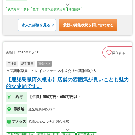
残業月10ｈ以下
産休・育休取得実績有り
車通勤可
求人の詳細を見る
最新の募集状況を問い合わせる
更新日：2025年11月17日
保存する
正社員
調剤薬局
募集停止
市民調剤薬局 クレインファーマ株式会社の薬剤師求人
【鹿児島県阿久根市】店舗の雰囲気が良いことも魅力
的な薬局です。
給与
【年収】550万円～650万円以上
勤務地
鹿児島県 阿久根市
アクセス
肥薩おれんじ鉄道 阿久根駅
年収650万円以上可
残業月10ｈ以下
車通勤可
在宅業務あり