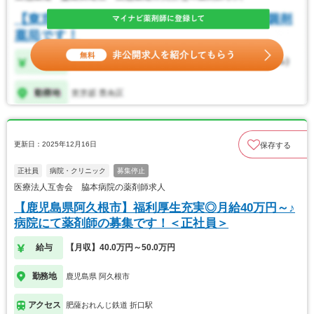
更新日：2025年12月16日
保存する
正社員
病院・クリニック
募集停止
医療法人互舎会 脇本病院の薬剤師求人
【鹿児島県阿久根市】福利厚生充実◎月給40万円～♪
病院にて薬剤師の募集です！＜正社員＞
給与
【月収】40.0万円～50.0万円
勤務地
鹿児島県 阿久根市
アクセス
肥薩おれんじ鉄道 折口駅