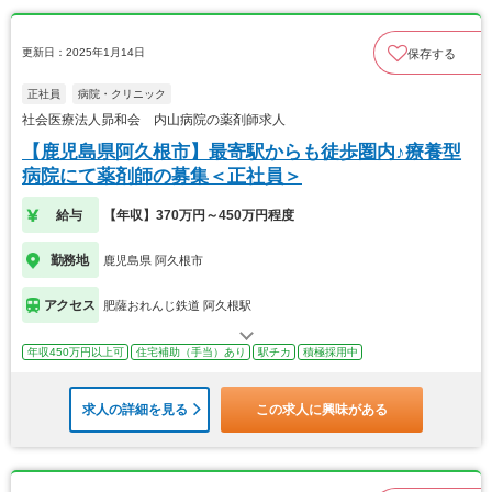
更新日：2025年1月14日
保存する
正社員
病院・クリニック
社会医療法人昴和会 内山病院の薬剤師求人
【鹿児島県阿久根市】最寄駅からも徒歩圏内♪療養型
病院にて薬剤師の募集＜正社員＞
給与
【年収】370万円～450万円程度
勤務地
鹿児島県 阿久根市
アクセス
肥薩おれんじ鉄道 阿久根駅
年収450万円以上可
住宅補助（手当）あり
駅チカ
積極採用中
求人の詳細を見る
この求人に興味がある