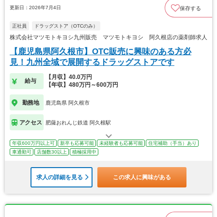
更新日：2026年7月4日
保存する
正社員
ドラッグストア（OTCのみ）
株式会社マツモトキヨシ九州販売 マツモトキヨシ 阿久根店の薬剤師求人
【鹿児島県阿久根市】OTC販売に興味のある方必
見！九州全域で展開するドラッグストアです
【月収】40.0万円
給与
【年収】480万円～600万円
勤務地
鹿児島県 阿久根市
アクセス
肥薩おれんじ鉄道 阿久根駅
年収600万円以上可
新卒も応募可能
未経験者も応募可能
住宅補助（手当）あり
車通勤可
店舗数30以上
積極採用中
求人の詳細を見る
この求人に興味がある