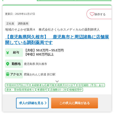
更新日：2025年11月17日
保存する
正社員
調剤薬局
地域のそよかぜ薬局Ａ 株式会社さくらホスメディカルの薬剤師求人
【鹿児島県阿久根市】 鹿児島市と周辺諸島に店舗展
開している調剤薬局です
【月収】50.0万円～55.0万円
給与
【年収】600万円以上
勤務地
鹿児島県 阿久根市
アクセス
肥薩おれんじ鉄道 折口駅
年収600万円以上可
未経験者も応募可能
残業月10ｈ以下
住宅補助（手当）あり
産休・育休取得実績有り
車通勤可
店舗数10～29
積極採用中
求人の詳細を見る
この求人に興味がある