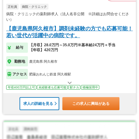
正社員
病院・クリニック
病院・クリニックの薬剤師求人（法人名非公開 ※詳細はお問合せくださ
い）
【鹿児島県阿久根市】調剤未経験の方でも応募可能！
若い世代が活躍中の病院です。
【月収】28.0万円～35.0万円※基本給24万円＋手当
給与
【年収】420万円
勤務地
鹿児島県 阿久根市
アクセス
肥薩おれんじ鉄道 阿久根駅
年収400万円以上可
未経験者も応募可能
駅チカ
積極採用中
求人の詳細を見る
この求人に興味がある