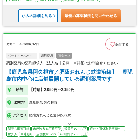
求人の詳細を見る
最新の募集状況を問い合わせる
更新日：2025年6月2日
保存する
パート・アルバイト
調剤薬局
募集停止
調剤薬局の薬剤師求人（法人名非公開 ※詳細はお問合せください）
【鹿児島県阿久根市／肥薩おれんじ鉄道沿線】 鹿児
島市内中心に店舗展開している調剤薬局です
給与
【時給】2,050円～2,350円
勤務地
鹿児島県 阿久根市
アクセス
肥薩おれんじ鉄道 阿久根駅
新卒も応募可能
未経験者も応募可能
残業月10ｈ以下
産休・育休取得実績有り
駅チカ
車通勤可
店舗数10～29
年間休日120日以上