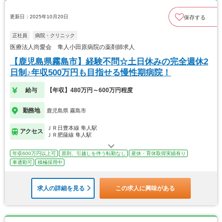
更新日：2025年10月20日
保存する
正社員
病院・クリニック
医療法人尚愛会 隼人小田原病院の薬剤師求人
【鹿児島県霧島市】経験不問☆土日休みの完全週休2
日制♪年収500万円も目指せる慢性期病院！
給与
【年収】480万円～600万円程度
勤務地
鹿児島県 霧島市
ＪＲ日豊本線 隼人駅
アクセス
ＪＲ肥薩線 隼人駅
年収600万円以上可
原則、引越しを伴う転勤なし
産休・育休取得実績有り
車通勤可
積極採用中
求人の詳細を見る
この求人に興味がある