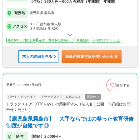
【年収】360万円～600万円程度（年棒制） 年棒制
勤務地
鹿児島県 霧島市
ＪＲ日豊本線 隼人駅
アクセス
ＪＲ肥薩線 隼人駅
年収600万円以上可
産休・育休取得実績有り
車通勤可
年間休日120日以上
求人の詳細を見る
最新の募集状況を問い合わせる
更新日：2026年7月15日
保存する
パート・アルバイト
ドラッグストア（OTCのみ）
募集停止
ドラッグストア（OTCのみ）の薬剤師求人（法人名非公開 ※詳細はお問
合せください）
【鹿児島県霧島市】 大手ならではの整った教育研修
制度が自慢です◎
給与
【時給】2,000円～