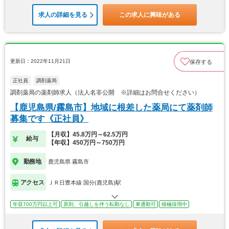
求人の詳細を見る
この求人に興味がある
更新日：2022年11月21日
保存する
正社員
調剤薬局
調剤薬局の薬剤師求人（法人名非公開 ※詳細はお問合せください）
【鹿児島県/霧島市】地域に根差した薬局にて薬剤師
募集です《正社員》
【月収】45.8万円～62.5万円
給与
【年収】450万円～750万円
勤務地
鹿児島県 霧島市
アクセス
ＪＲ日豊本線 国分(鹿児島)駅
年収700万円以上可
原則、引越しを伴う転勤なし
車通勤可
積極採用中