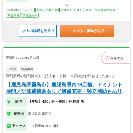
年収900万円以上可
新卒も応募可能
残業月10ｈ以下
産休・育休取得実績有り
車通勤可
積極採用中
求人の詳細を見る
この求人に興味がある
更新日：2021年2月22日
保存する
正社員
調剤薬局
調剤薬局の薬剤師求人（法人名非公開 ※詳細はお問合せください）
【鹿児島県霧島市】鹿児島県内16店舗、ドミナント
展開／研修費補助あり／研修充実・独立補助もあり
給与
【年収】420万円～600万円程度 モ
勤務地
鹿児島県 霧島市
アクセス
ＪＲ肥薩線 表木山駅