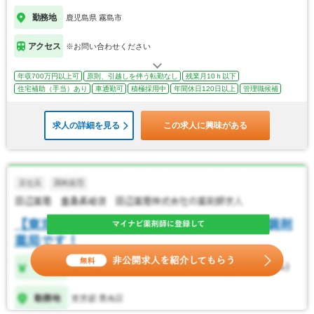
勤務地
鹿児島県 霧島市
アクセス
※お問い合わせください
年収700万円以上可
原則、引越しを伴う転勤なし
残業月10ｈ以下
住宅補助（手当）あり
車通勤可
積極採用中
年間休日120日以上
管理職候補
求人の詳細を見る
この求人に興味がある