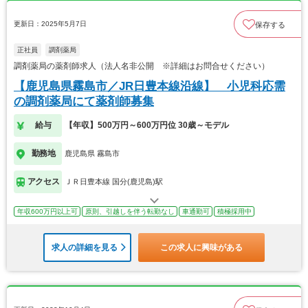
更新日：2025年5月7日
保存する
正社員
調剤薬局
調剤薬局の薬剤師求人（法人名非公開 ※詳細はお問合せください）
【鹿児島県霧島市／JR日豊本線沿線】 小児科応需
の調剤薬局にて薬剤師募集
給与
【年収】500万円～600万円位 30歳～モデル
勤務地
鹿児島県 霧島市
アクセス
ＪＲ日豊本線 国分(鹿児島)駅
年収600万円以上可
原則、引越しを伴う転勤なし
車通勤可
積極採用中
求人の詳細を見る
この求人に興味がある