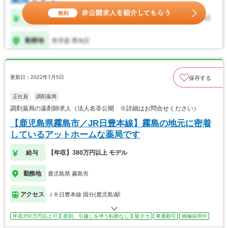
更新日：2022年7月5日
保存する
正社員
調剤薬局
調剤薬局の薬剤師求人（法人名非公開 ※詳細はお問合せください）
【鹿児島県霧島市／JR日豊本線】霧島の地元に密着
しているアットホームな薬局です
給与
【年収】380万円以上 モデル
勤務地
鹿児島県 霧島市
アクセス
ＪＲ日豊本線 国分(鹿児島)駅
年収350万円以上可
原則、引越しを伴う転勤なし
駅チカ
車通勤可
積極採用中