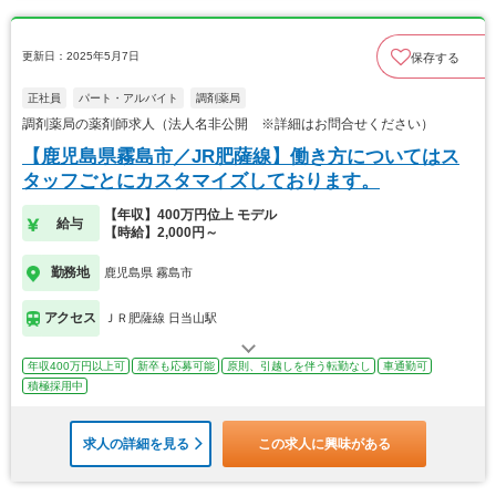
更新日：2025年5月7日
保存する
正社員
パート・アルバイト
調剤薬局
調剤薬局の薬剤師求人（法人名非公開 ※詳細はお問合せください）
【鹿児島県霧島市／JR肥薩線】働き方についてはス
タッフごとにカスタマイズしております。
【年収】400万円位上 モデル
給与
【時給】2,000円～
勤務地
鹿児島県 霧島市
アクセス
ＪＲ肥薩線 日当山駅
年収400万円以上可
新卒も応募可能
原則、引越しを伴う転勤なし
車通勤可
積極採用中
求人の詳細を見る
この求人に興味がある