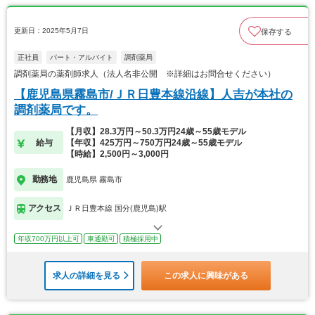
更新日：2025年5月7日
保存する
正社員
パート・アルバイト
調剤薬局
調剤薬局の薬剤師求人（法人名非公開 ※詳細はお問合せください）
【鹿児島県霧島市/ＪＲ日豊本線沿線】人吉が本社の
調剤薬局です。
【月収】28.3万円～50.3万円24歳～55歳モデル
給与
【年収】425万円～750万円24歳～55歳モデル
【時給】2,500円～3,000円
勤務地
鹿児島県 霧島市
アクセス
ＪＲ日豊本線 国分(鹿児島)駅
年収700万円以上可
車通勤可
積極採用中
求人の詳細を見る
この求人に興味がある