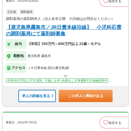
更新日：2022年10月4日
保存する
正社員
調剤薬局
調剤薬局の薬剤師求人（法人名非公開 ※詳細はお問合せください）
【鹿児島県霧島市／JR日豊本線沿線】 小児科応需
の調剤薬局にて薬剤師募集
給与
【年収】350万円～600万円以上 22歳～モデル
勤務地
鹿児島県 霧島市
アクセス
ＪＲ日豊本線 国分(鹿児島)駅
年収600万円以上可
原則、引越しを伴う転勤なし
車通勤可
積極採用中
求人の詳細を見る
この求人に興味がある
更新日：2022年7月5日
保存する