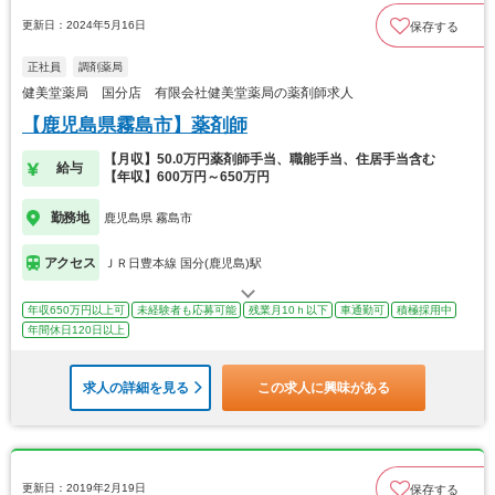
更新日：2024年5月16日
保存する
正社員
調剤薬局
健美堂薬局 国分店 有限会社健美堂薬局の薬剤師求人
【鹿児島県霧島市】薬剤師
【月収】50.0万円薬剤師手当、職能手当、住居手当含む
給与
【年収】600万円～650万円
勤務地
鹿児島県 霧島市
アクセス
ＪＲ日豊本線 国分(鹿児島)駅
年収650万円以上可
未経験者も応募可能
残業月10ｈ以下
車通勤可
積極採用中
年間休日120日以上
求人の詳細を見る
この求人に興味がある
更新日：2019年2月19日
保存する