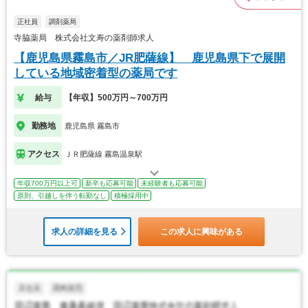
正社員
調剤薬局
寺脇薬局 株式会社文寿の薬剤師求人
【鹿児島県霧島市／JR肥薩線】 鹿児島県下で展開
している地域密着型の薬局です
給与
【年収】500万円～700万円
勤務地
鹿児島県 霧島市
アクセス
ＪＲ肥薩線 霧島温泉駅
年収700万円以上可
新卒も応募可能
未経験者も応募可能
原則、引越しを伴う転勤なし
積極採用中
求人の詳細を見る
この求人に興味がある