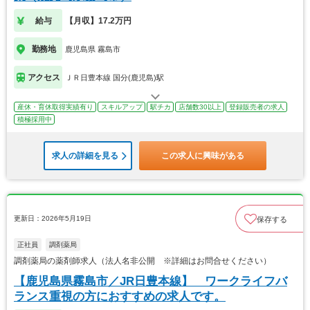
給与
【月収】17.2万円
勤務地
鹿児島県 霧島市
アクセス
ＪＲ日豊本線 国分(鹿児島)駅
産休・育休取得実績有り
スキルアップ
駅チカ
店舗数30以上
登録販売者の求人
積極採用中
求人の詳細を見る
この求人に興味がある
更新日：2026年5月19日
保存する
正社員
調剤薬局
調剤薬局の薬剤師求人（法人名非公開 ※詳細はお問合せください）
【鹿児島県霧島市／JR日豊本線】 ワークライフバ
ランス重視の方におすすめの求人です。