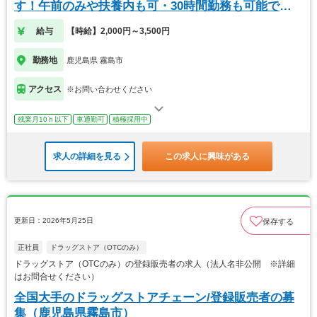
す！午前のみや扶養内も可・30時間勤務も可能です
★
給与
【時給】2,000円～3,500円
勤務地
鹿児島県 霧島市
アクセス
※お問い合わせください
残業月10ｈ以下
車通勤可
積極採用中
求人の詳細を見る
この求人に興味がある
更新日：2026年5月25日
保存する
正社員
ドラッグストア（OTCのみ）
ドラッグストア（OTCのみ）の登録販売者の求人（法人名非公開 ※詳細
はお問合せください）
全国大手のドラッグストアチェーン/登録販売者の募
集（鹿児島県霧島市）