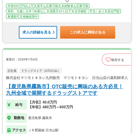
年収600万円以上可
新卒も応募可能
未経験者も応募可能
原則、引越しを伴う転勤なし
残業月10ｈ以下
住宅補助（手当）あり
総合門前
車通勤可
積極採用中
求人の詳細を見る
この求人に興味がある
更新日：2026年7月4日
保存する
正社員
ドラッグストア（OTCのみ）
株式会社マツモトキヨシ九州販売 マツモトキヨシ 日当山店の薬剤師求人
【鹿児島県霧島市】OTC販売に興味のある方必見！
九州全域で展開するドラッグストアです
【月収】40.0万円
給与
【年収】480万円～600万円
勤務地
鹿児島県 霧島市
アクセス
ＪＲ肥薩線 日当山駅