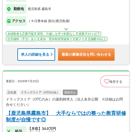
勤務地
鹿児島県 霧島市
アクセス
ＪＲ日豊本線 国分(鹿児島)駅
未経験者も応募可能
原則、引越しを伴う転勤なし
残業月10ｈ以下
住宅補助（手当）あり
産休・育休取得実績有り
駅チカ
店舗数30以上
求人の詳細を見る
最新の募集状況を問い合わせる
更新日：2026年7月15日
保存する
正社員
ドラッグストア（OTCのみ）
募集停止
ドラッグストア（OTCのみ）の薬剤師求人（法人名非公開 ※詳細はお問
合せください）
【鹿児島県霧島市】 大手ならではの整った教育研修
制度が自慢です◎
【月収】34.0万円
給与