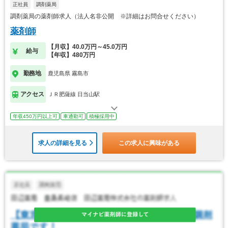
正社員
調剤薬局
調剤薬局の薬剤師求人（法人名非公開 ※詳細はお問合せください）
薬剤師
【月収】40.0万円～45.0万円
給与
【年収】480万円
勤務地
鹿児島県 霧島市
アクセス
ＪＲ肥薩線 日当山駅
年収450万円以上可
車通勤可
積極採用中
求人の詳細を見る
この求人に興味がある