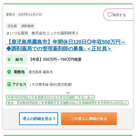
更新日：2025年11月17日
保存する
正社員
調剤薬局
まいづる薬局 株式会社ニックの薬剤師求人
【鹿児島県霧島市】年間休日120日◎年収550万円～
◆調剤薬局での管理薬剤師の募集♪＜正社員＞
給与
【年収】550万円～700万円程度
勤務地
鹿児島県 霧島市
アクセス
ＪＲ日豊本線 国分(鹿児島)駅
年収700万円以上可
残業月10ｈ以下
住宅補助（手当）あり
産休・育休取得実績有り
車通勤可
店舗数30以上
積極採用中
年間休日120日以上
求人の詳細を見る
この求人に興味がある