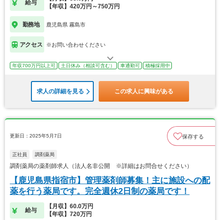
給与
【年収】420万円～750万円
勤務地
鹿児島県 霧島市
アクセス
※お問い合わせください
年収700万円以上可
土日休み（相談可含む）
車通勤可
積極採用中
求人の詳細を見る
この求人に興味がある
更新日：2025年5月7日
保存する
正社員
調剤薬局
調剤薬局の薬剤師求人（法人名非公開 ※詳細はお問合せください）
【鹿児島県指宿市】管理薬剤師募集！主に施設への配
薬を行う薬局です。完全週休2日制の薬局です！
【月収】60.0万円
給与
【年収】720万円