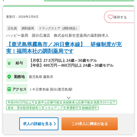
更新日：2026年2月6日
保存する
正社員
調剤薬局
ドラッグストア（調剤併設）
ハッピー薬局 国分広瀬店 株式会社新生堂薬局の薬剤師求人
【鹿児島県霧島市／JR日豊本線】 研修制度が充
実！福岡本社の調剤薬局です
【月収】27.5万円以上 24歳～30歳モデル
給与
【年収】400万円～460万円以上 24歳～30歳モデル
勤務地
鹿児島県 霧島市
アクセス
ＪＲ日豊本線 国分(鹿児島)駅
年収450万円以上可
新卒も応募可能
未経験者も応募可能
残業月10ｈ以下
産休・育休取得実績有り
スキルアップ
車通勤可
積極採用中
求人の詳細を見る
この求人に興味がある