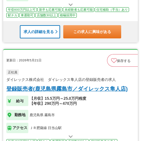
年収600万円以上可
新卒も応募可能
未経験者も応募可能
住宅補助（手当）あり
駅チカ
車通勤可
店舗数30以上
積極採用中
求人の詳細を見る
この求人に興味がある
更新日：2026年5月21日
保存する
正社員
ダイレックス株式会社 ダイレックス隼人店の登録販売者の求人
登録販売者(鹿児島県霧島市／ダイレックス隼人店)
【月収】15.5万円～25.0万円程度
給与
【年収】290万円～470万円
勤務地
鹿児島県 霧島市
アクセス
ＪＲ肥薩線 日当山駅