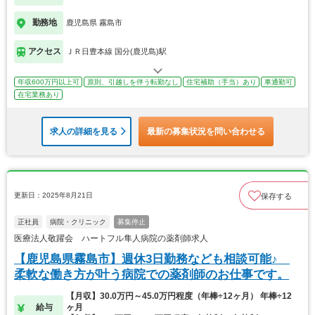
勤務地
鹿児島県 霧島市
アクセス
ＪＲ日豊本線 国分(鹿児島)駅
年収600万円以上可
原則、引越しを伴う転勤なし
住宅補助（手当）あり
車通勤可
在宅業務あり
求人の詳細を見る
最新の募集状況を問い合わせる
更新日：2025年8月21日
保存する
正社員
病院・クリニック
募集停止
医療法人敬躍会 ハートフル隼人病院の薬剤師求人
【鹿児島県霧島市】週休3日勤務なども相談可能♪
柔軟な働き方が叶う病院での薬剤師のお仕事です。
【月収】30.0万円～45.0万円程度（年棒÷12ヶ月） 年棒÷12
給与
ヶ月