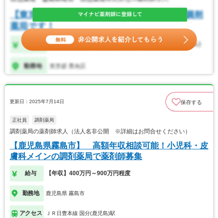
更新日：2025年7月14日
保存する
正社員
調剤薬局
調剤薬局の薬剤師求人（法人名非公開 ※詳細はお問合せください）
【鹿児島県霧島市】 高額年収相談可能！小児科・皮
膚科メインの調剤薬局で薬剤師募集
給与
【年収】400万円～900万円程度
勤務地
鹿児島県 霧島市
アクセス
ＪＲ日豊本線 国分(鹿児島)駅