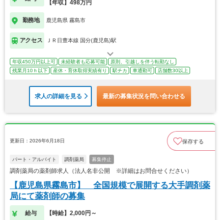
【年収】498万円
勤務地
鹿児島県 霧島市
アクセス
ＪＲ日豊本線 国分(鹿児島)駅
年収450万円以上可
未経験者も応募可能
原則、引越しを伴う転勤なし
残業月10ｈ以下
産休・育休取得実績有り
駅チカ
車通勤可
店舗数30以上
求人の詳細を見る
最新の募集状況を問い合わせる
更新日：2026年6月18日
保存する
パート・アルバイト
調剤薬局
募集停止
調剤薬局の薬剤師求人（法人名非公開 ※詳細はお問合せください）
【鹿児島県霧島市】 全国規模で展開する大手調剤薬
局にて薬剤師の募集
給与
【時給】2,000円～