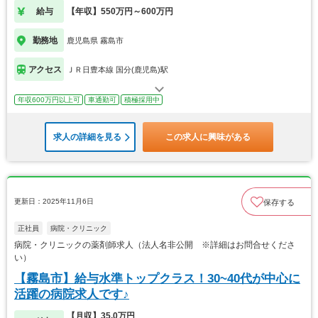
給与
【年収】550万円～600万円
勤務地
鹿児島県 霧島市
アクセス
ＪＲ日豊本線 国分(鹿児島)駅
年収600万円以上可
車通勤可
積極採用中
求人の詳細を見る
この求人に興味がある
更新日：2025年11月6日
保存する
正社員
病院・クリニック
病院・クリニックの薬剤師求人（法人名非公開 ※詳細はお問合せくださ
い）
【霧島市】給与水準トップクラス！30~40代が中心に
活躍の病院求人です♪
【月収】35.0万円