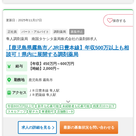
更新日：2025年11月17日
保存する
正社員
パート・アルバイト
調剤薬局
募集停止
隼人調剤薬局 南国タケシタ薬局株式会社の薬剤師求人
【鹿児島県霧島市／JR日豊本線】年収500万以上も相
談可！県内に展開する調剤薬局
【年収】450万円～600万円
給与
【時給】2,000円～
勤務地
鹿児島県 霧島市
ＪＲ日豊本線 隼人駅
アクセス
ＪＲ肥薩線 隼人駅
年収600万円以上可
新卒も応募可能
未経験者も応募可能
残業月10ｈ以下
スキルアップ
駅チカ
車通勤可
店舗数1～9
求人の詳細を見る
最新の募集状況を問い合わせる