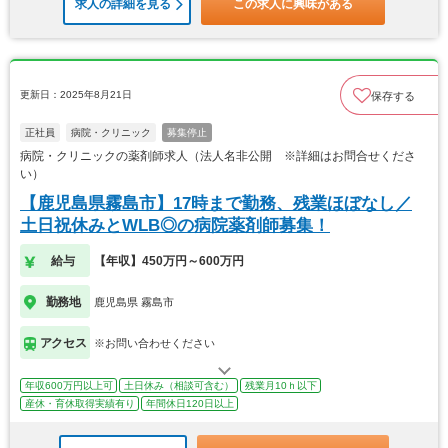
求人の詳細を見る
この求人に興味がある
更新日：2025年8月21日
保存する
正社員
病院・クリニック
募集停止
病院・クリニックの薬剤師求人（法人名非公開 ※詳細はお問合せくださ
い）
【鹿児島県霧島市】17時まで勤務、残業ほぼなし／
土日祝休みとWLB◎の病院薬剤師募集！
給与
【年収】450万円～600万円
勤務地
鹿児島県 霧島市
アクセス
※お問い合わせください
年収600万円以上可
土日休み（相談可含む）
残業月10ｈ以下
産休・育休取得実績有り
年間休日120日以上