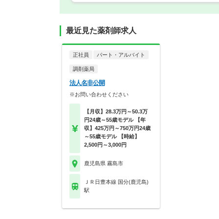
最近見た薬剤師求人
正社員
パート・アルバイト
調剤薬局
法人名非公開
※お問い合わせください
【月収】28.3万円～50.3万
円24歳～55歳モデル 【年
収】425万円～750万円24歳
～55歳モデル 【時給】
2,500円～3,000円
鹿児島県 霧島市
ＪＲ日豊本線 国分(鹿児島)
駅