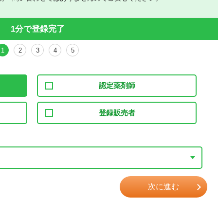
1分で登録完了
1
2
3
4
5
認定薬剤師
登録販売者
次に進む