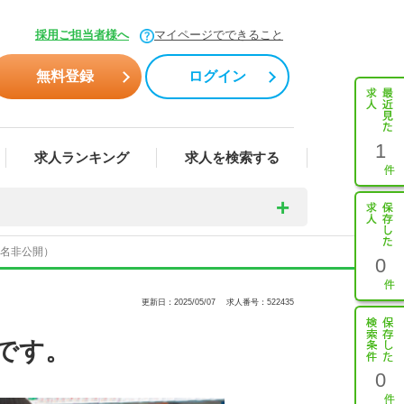
採用ご担当者様へ
マイページでできること
無料登録
ログイン
1
求人ランキング
求人を検索する
人名非公開）
0
更新日：2025/05/07
求人番号：522435
です。
0