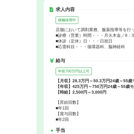
求人内容
積極採用中
店舗において調剤業務、服薬指導等を行
■診療（営業）時間・・・月火木金／8：30～
■休診（定休）日・・・日祝日
■応需科目・・・循環器科、脳神経科
給与
年収700万円以上可
【月収】28.3万円～50.3万円24歳～55
【年収】425万円～750万円24歳～55歳
【時給】2,500円～3,000円
【昇給回数】
■年1回
【賞与回数】
■年2回
手当