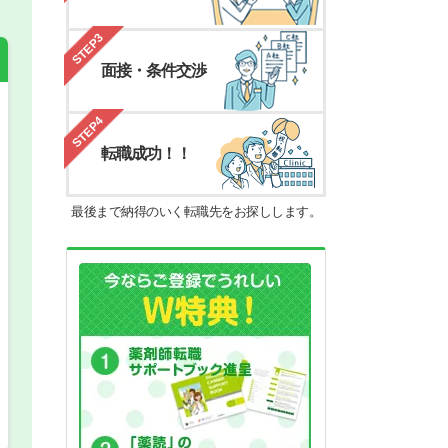
STEP3
面接・条件交渉
STEP4
希望の働き方
必須
転職成功！！
正社員
最後まで納得のいく転職先をお探しします。
パート(週4日～5日)