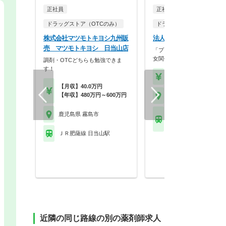
正社員
正社員
ドラッグストア（OTCのみ）
ドラッグストア（OTCのみ
株式会社マツモトキヨシ九州販
法人名非公開
売 マツモトキヨシ 日当山店
「プラチナくるみん認定」を
女関係なく家庭と仕事…
調剤・OTCどちらも勉強できま
す！
【月収】17.2万円
【月収】40.0万円
【年収】480万円～600万円
鹿児島県 霧島市
鹿児島県 霧島市
ＪＲ日豊本線 国分(鹿児
駅
ＪＲ肥薩線 日当山駅
近隣の同じ路線の別の薬剤師求人