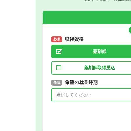
取得資格
必須
薬剤師
薬剤師取得見込
取得予定年
希望の就業時期
必須
任意
年 3月