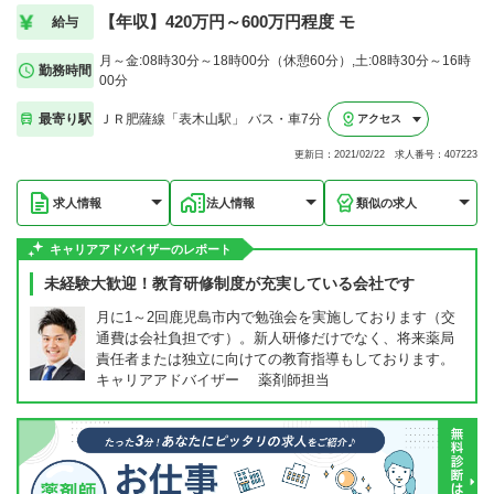
【年収】420万円～600万円程度 モ
給与
月～金:08時30分～18時00分（休憩60分）,土:08時30分～16時
勤務時間
00分
最寄り駅
ＪＲ肥薩線「表木山駅」 バス・車7分
アクセス
更新日：2021/02/22 求人番号：407223
求人情報
法人情報
類似の求人
キャリアアドバイザーのレポート
未経験大歓迎！教育研修制度が充実している会社です
月に1～2回鹿児島市内で勉強会を実施しております（交
通費は会社負担です）。新人研修だけでなく、将来薬局
責任者または独立に向けての教育指導もしております。
キャリアアドバイザー 薬剤師担当