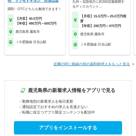
売 マツモトキヨシ 日当山店
九州～北陸地方に約300店舗展開す
るディスカウント…
調剤・OTCどちらも勉強できます！
【月収】15.5万円～25.0万円程
【月収】40.0万円
度
【年収】480万円～600万円
【年収】290万円～470万円
鹿児島県 霧島市
鹿児島県 霧島市
ＪＲ肥薩線 日当山駅
ＪＲ肥薩線 日当山駅
近隣の同じ路線の別の薬剤師求人をもっと見る
鹿児島県の新着求人情報をアプリで見る
勤務地別の新着求人を毎日更新
通知設定でおすすめの求人を見逃さない
転職に役立つアプリ限定コンテンツを配信中
アプリをインストールする