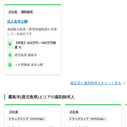
正社員
調剤薬局
法人名非公開
未経験大歓迎！教育研修制度が充実
している会社です
【年収】420万円～600万円程
度 モ
鹿児島県 霧島市
ＪＲ肥薩線 表木山駅
最近見た薬剤師求人をもっと見る
霧島市(鹿児島県)エリアの薬剤師求人
正社員
正社員
ドラッグストア（OTCのみ）
ドラッグストア（OTCのみ）