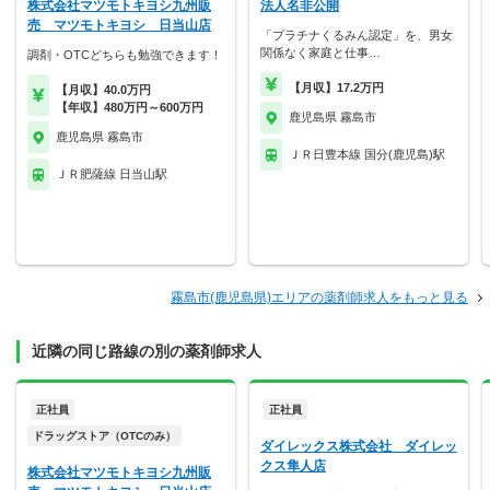
株式会社マツモトキヨシ九州販
法人名非公開
売 マツモトキヨシ 日当山店
「プラチナくるみん認定」を、男女
関係なく家庭と仕事…
調剤・OTCどちらも勉強できます！
【月収】17.2万円
【月収】40.0万円
【年収】480万円～600万円
鹿児島県 霧島市
鹿児島県 霧島市
ＪＲ日豊本線 国分(鹿児島)駅
ＪＲ肥薩線 日当山駅
霧島市(鹿児島県)エリアの薬剤師求人をもっと見る
近隣の同じ路線の別の薬剤師求人
正社員
正社員
ドラッグストア（OTCのみ）
ダイレックス株式会社 ダイレッ
クス隼人店
株式会社マツモトキヨシ九州販