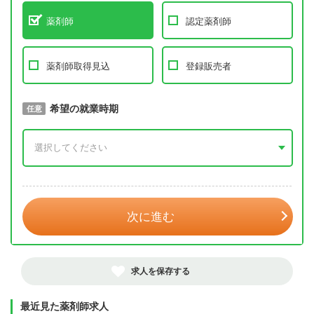
薬剤師
認定薬剤師
薬剤師取得見込
登録販売者
取得予定年
希望の就業時期
必須
任意
年 3月
次に進む
求人を保存する
最近見た薬剤師求人