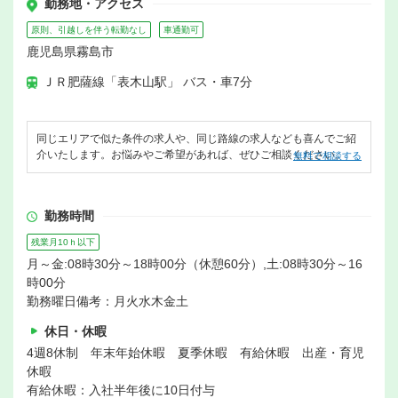
勤務地・アクセス
原則、引越しを伴う転勤なし
車通勤可
鹿児島県霧島市
ＪＲ肥薩線「表木山駅」 バス・車7分
同じエリアで似た条件の求人や、同じ路線の求人なども喜んでご紹
介いたします。お悩みやご希望があれば、ぜひご相談ください。
無料で相談する
勤務時間
残業月10ｈ以下
月～金:08時30分～18時00分（休憩60分）,土:08時30分～16
時00分
勤務曜日備考：月火水木金土
休日・休暇
4週8休制 年末年始休暇 夏季休暇 有給休暇 出産・育児
休暇
有給休暇：入社半年後に10日付与