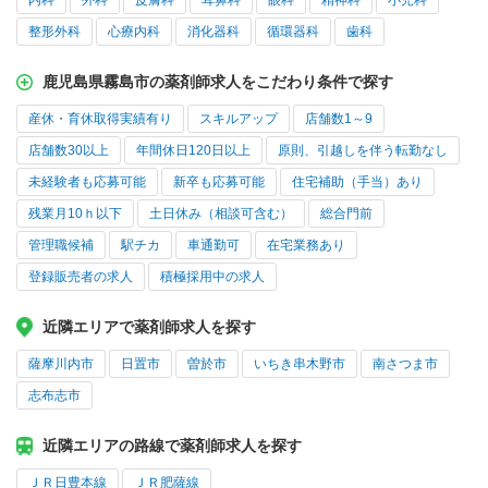
内科
外科
皮膚科
耳鼻科
眼科
精神科
小児科
整形外科
心療内科
消化器科
循環器科
歯科
鹿児島県霧島市の薬剤師求人をこだわり条件で探す
産休・育休取得実績有り
スキルアップ
店舗数1～9
店舗数30以上
年間休日120日以上
原則、引越しを伴う転勤なし
未経験者も応募可能
新卒も応募可能
住宅補助（手当）あり
残業月10ｈ以下
土日休み（相談可含む）
総合門前
管理職候補
駅チカ
車通勤可
在宅業務あり
登録販売者の求人
積極採用中の求人
近隣エリアで薬剤師求人を探す
薩摩川内市
日置市
曽於市
いちき串木野市
南さつま市
志布志市
近隣エリアの路線で薬剤師求人を探す
ＪＲ日豊本線
ＪＲ肥薩線