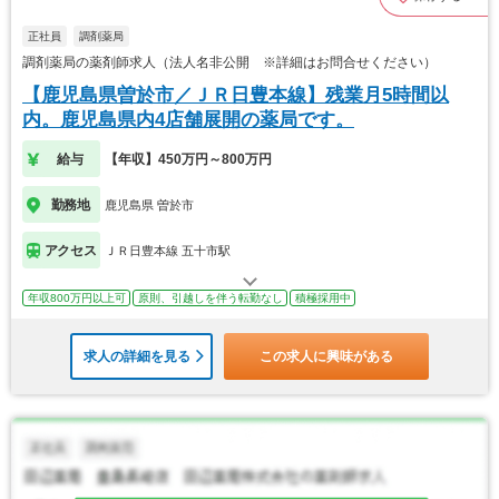
正社員
調剤薬局
調剤薬局の薬剤師求人（法人名非公開 ※詳細はお問合せください）
【鹿児島県曽於市／ＪＲ日豊本線】残業月5時間以
内。鹿児島県内4店舗展開の薬局です。
給与
【年収】450万円～800万円
勤務地
鹿児島県 曽於市
アクセス
ＪＲ日豊本線 五十市駅
年収800万円以上可
原則、引越しを伴う転勤なし
積極採用中
求人の詳細を見る
この求人に興味がある