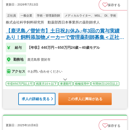
更新日：2026年7月13日
保存する
正社員
一般企業
学術・管理薬剤師
メディカルライター、 MSL、 DI、学術
株式会社科学飼料研究所 動薬部西日本事業所の薬剤師求人
【鹿児島／曽於市】土日祝お休み♪年3回の賞与実績
あり！飼料添加物メーカーで管理薬剤師募集＜正社員
＞
給与
【年収】440万円～650万円24歳～40歳モデル
勤務地
鹿児島県 曽於市
アクセス
※お問い合わせください
年収650万円以上可
残業月10ｈ以下
車通勤可
積極採用中
年間休日120日以上
求人の詳細を見る
この求人に興味がある
更新日：2025年10月8日
保存する