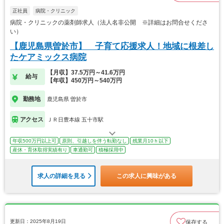
正社員
病院・クリニック
病院・クリニックの薬剤師求人（法人名非公開 ※詳細はお問合せくださ
い）
【鹿児島県曽於市】 子育て応援求人！地域に根差し
たケアミックス病院
【月収】37.5万円～41.6万円
給与
【年収】450万円～540万円
勤務地
鹿児島県 曽於市
アクセス
ＪＲ日豊本線 五十市駅
年収500万円以上可
原則、引越しを伴う転勤なし
残業月10ｈ以下
産休・育休取得実績有り
車通勤可
積極採用中
求人の詳細を見る
この求人に興味がある
更新日：2025年8月19日
保存する