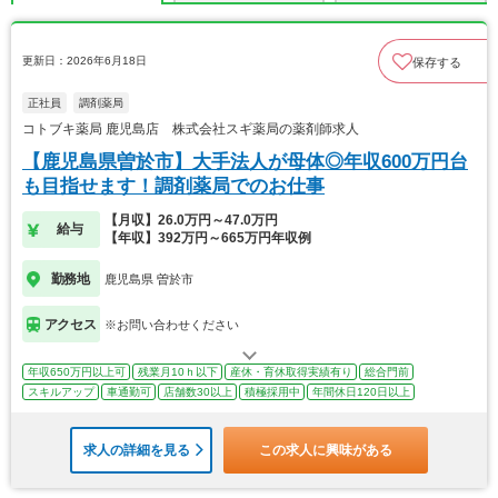
更新日：2026年6月18日
保存する
正社員
調剤薬局
コトブキ薬局 鹿児島店 株式会社スギ薬局の薬剤師求人
【鹿児島県曽於市】大手法人が母体◎年収600万円台
も目指せます！調剤薬局でのお仕事
【月収】26.0万円～47.0万円
給与
【年収】392万円～665万円年収例
勤務地
鹿児島県 曽於市
アクセス
※お問い合わせください
年収650万円以上可
残業月10ｈ以下
産休・育休取得実績有り
総合門前
スキルアップ
車通勤可
店舗数30以上
積極採用中
年間休日120日以上
求人の詳細を見る
この求人に興味がある