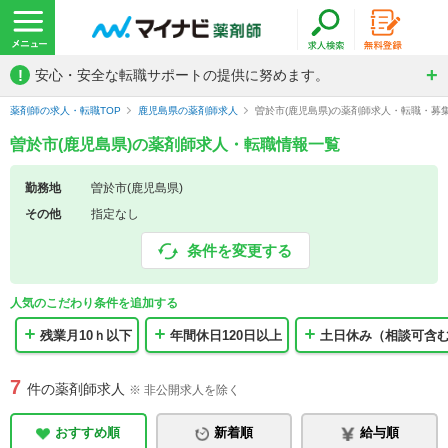
!
安心・安全な転職サポートの提供に努めます。
薬剤師の求人・転職TOP
鹿児島県の薬剤師求人
曽於市(鹿児島県)の薬剤師求人・転職・募
曽於市(鹿児島県)の薬剤師求人・転職情報一覧
勤務地
曽於市(鹿児島県)
その他
指定なし
条件を変更する
人気のこだわり条件を追加する
残業月10ｈ以下
年間休日120日以上
土日休み（相談可含
7
件の薬剤師求人
※ 非公開求人を除く
おすすめ順
新着順
給与順