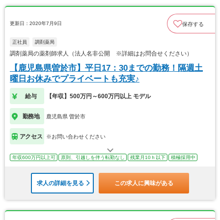
更新日：2020年7月9日
保存する
正社員
調剤薬局
調剤薬局の薬剤師求人（法人名非公開 ※詳細はお問合せください）
【鹿児島県曽於市】平日17：30までの勤務！隔週土
曜日お休みでプライベートも充実♪
給与
【年収】500万円～600万円以上 モデル
勤務地
鹿児島県 曽於市
アクセス
※お問い合わせください
年収600万円以上可
原則、引越しを伴う転勤なし
残業月10ｈ以下
積極採用中
求人の詳細を見る
この求人に興味がある