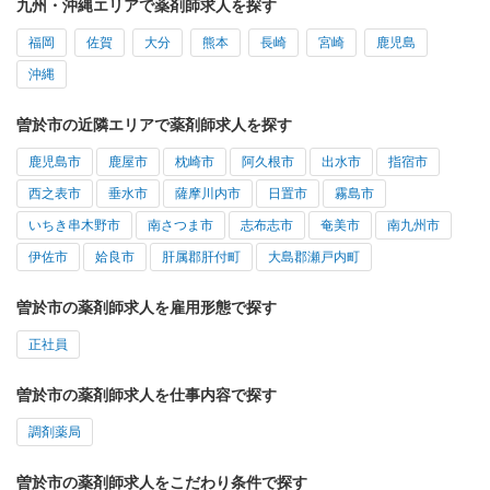
九州・沖縄エリアで薬剤師求人を探す
福岡
佐賀
大分
熊本
長崎
宮崎
鹿児島
沖縄
曽於市の近隣エリアで薬剤師求人を探す
鹿児島市
鹿屋市
枕崎市
阿久根市
出水市
指宿市
西之表市
垂水市
薩摩川内市
日置市
霧島市
いちき串木野市
南さつま市
志布志市
奄美市
南九州市
伊佐市
姶良市
肝属郡肝付町
大島郡瀬戸内町
曽於市の薬剤師求人を雇用形態で探す
正社員
曽於市の薬剤師求人を仕事内容で探す
調剤薬局
曽於市の薬剤師求人をこだわり条件で探す