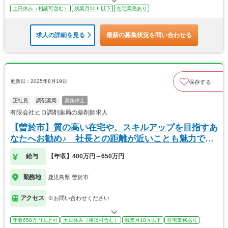
土日休み（相談可含む）
残業月10ｈ以下
在宅業務あり
求人の詳細を見る
最新の募集状況を問い合わせる
更新日：2025年8月19日
保存する
正社員
調剤薬局
募集停止
有限会社ヒロ調剤薬局の薬剤師求人
【曽於市】質の高い在宅や、スキルアップを目指すあ
なたへお勧め♪ 社長との距離が近いことも魅力で
す。
給与
【年収】400万円～650万円
勤務地
鹿児島県 曽於市
アクセス
※お問い合わせください
年収650万円以上可
土日休み（相談可含む）
残業月10ｈ以下
在宅業務あり