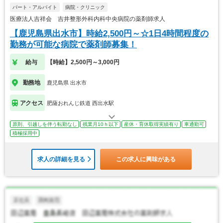
パート・アルバイト
病院・クリニック
医療法人吉祥会 吉井整形外科内科中央病院の薬剤師求人
【鹿児島県出水市】時給2,500円～☆1日4時間程度の
勤務が可能な病院で薬剤師募集！
給与
【時給】2,500円～3,000円
勤務地
鹿児島県 出水市
アクセス
肥薩おれんじ鉄道 西出水駅
原則、引越しを伴う転勤なし
残業月10ｈ以下
産休・育休取得実績有り
車通勤可
積極採用中
求人の詳細を見る
この求人に興味がある