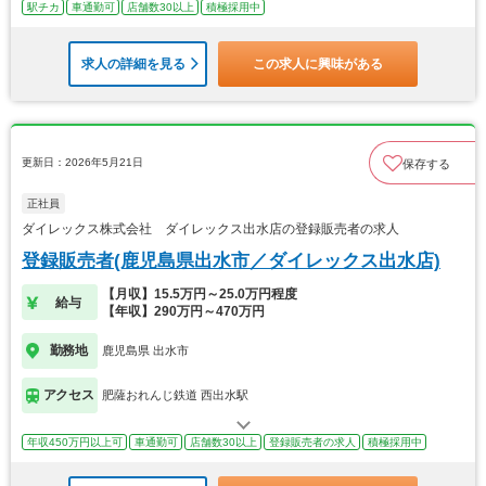
駅チカ
車通勤可
店舗数30以上
積極採用中
求人の詳細を見る
この求人に興味がある
更新日：2026年5月21日
保存する
正社員
ダイレックス株式会社 ダイレックス出水店の登録販売者の求人
登録販売者(鹿児島県出水市／ダイレックス出水店)
【月収】15.5万円～25.0万円程度
給与
【年収】290万円～470万円
勤務地
鹿児島県 出水市
アクセス
肥薩おれんじ鉄道 西出水駅
年収450万円以上可
車通勤可
店舗数30以上
登録販売者の求人
積極採用中