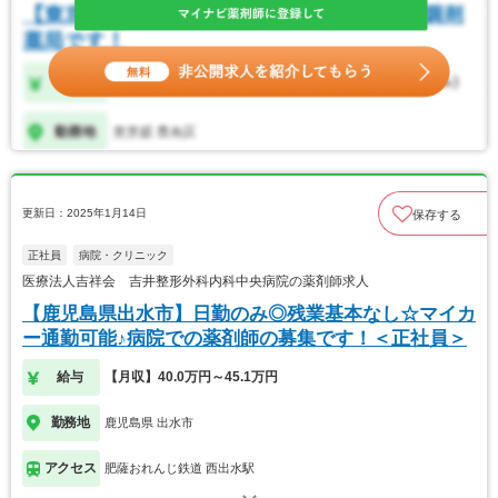
更新日：2025年1月14日
保存する
正社員
病院・クリニック
医療法人吉祥会 吉井整形外科内科中央病院の薬剤師求人
【鹿児島県出水市】日勤のみ◎残業基本なし☆マイカ
ー通勤可能♪病院での薬剤師の募集です！＜正社員＞
給与
【月収】40.0万円～45.1万円
勤務地
鹿児島県 出水市
アクセス
肥薩おれんじ鉄道 西出水駅