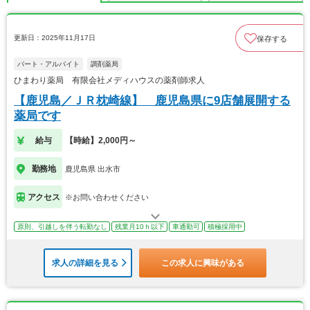
更新日：2025年11月17日
保存する
パート・アルバイト
調剤薬局
ひまわり薬局 有限会社メディハウスの薬剤師求人
【鹿児島／ＪＲ枕崎線】 鹿児島県に9店舗展開する
薬局です
給与
【時給】2,000円～
勤務地
鹿児島県 出水市
アクセス
※お問い合わせください
原則、引越しを伴う転勤なし
残業月10ｈ以下
車通勤可
積極採用中
求人の詳細を見る
この求人に興味がある