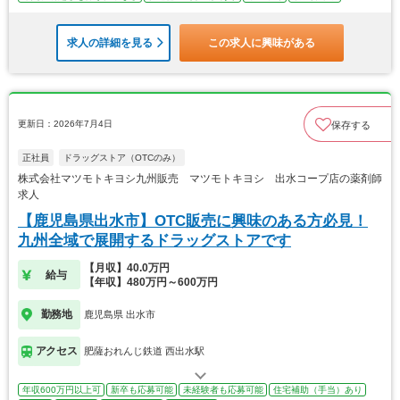
求人の詳細を見る
この求人に興味がある
更新日：2026年7月4日
保存する
正社員
ドラッグストア（OTCのみ）
株式会社マツモトキヨシ九州販売 マツモトキヨシ 出水コープ店の薬剤師
求人
【鹿児島県出水市】OTC販売に興味のある方必見！
九州全域で展開するドラッグストアです
【月収】40.0万円
給与
【年収】480万円～600万円
勤務地
鹿児島県 出水市
アクセス
肥薩おれんじ鉄道 西出水駅
年収600万円以上可
新卒も応募可能
未経験者も応募可能
住宅補助（手当）あり