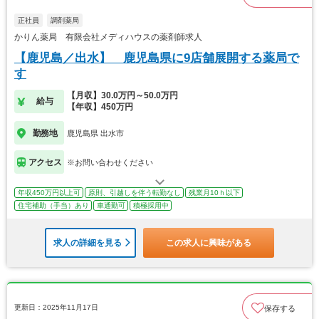
正社員
調剤薬局
かりん薬局 有限会社メディハウスの薬剤師求人
【鹿児島／出水】 鹿児島県に9店舗展開する薬局で
す
【月収】30.0万円～50.0万円
給与
【年収】450万円
勤務地
鹿児島県 出水市
アクセス
※お問い合わせください
年収450万円以上可
原則、引越しを伴う転勤なし
残業月10ｈ以下
住宅補助（手当）あり
車通勤可
積極採用中
求人の詳細を見る
この求人に興味がある
更新日：2025年11月17日
保存する