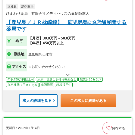
正社員
調剤薬局
ひまわり薬局 有限会社メディハウスの薬剤師求人
【鹿児島／ＪＲ枕崎線】 鹿児島県に9店舗展開する
薬局です
【月収】30.0万円～50.0万円
給与
【年収】450万円以上
勤務地
鹿児島県 出水市
アクセス
※お問い合わせください
年収450万円以上可
原則、引越しを伴う転勤なし
残業月10ｈ以下
住宅補助（手当）あり
車通勤可
積極採用中
求人の詳細を見る
この求人に興味がある
更新日：2025年1月14日
保存する