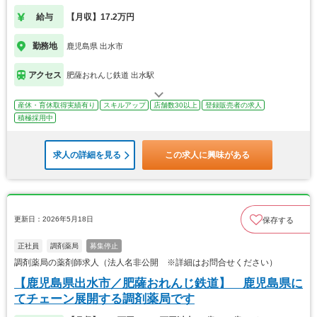
給与
【月収】17.2万円
勤務地
鹿児島県 出水市
アクセス
肥薩おれんじ鉄道 出水駅
産休・育休取得実績有り
スキルアップ
店舗数30以上
登録販売者の求人
積極採用中
求人の詳細を見る
この求人に興味がある
更新日：2026年5月18日
保存する
正社員
調剤薬局
募集停止
調剤薬局の薬剤師求人（法人名非公開 ※詳細はお問合せください）
【鹿児島県出水市／肥薩おれんじ鉄道】 鹿児島県に
てチェーン展開する調剤薬局です