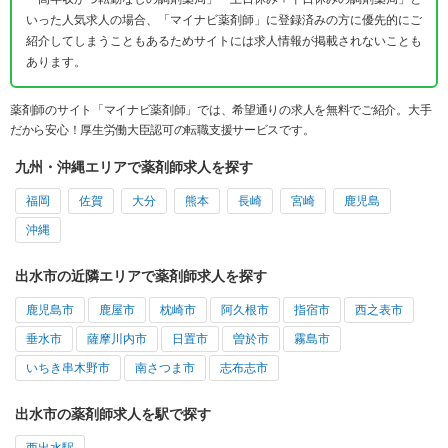
いった人気求人の場合、「マイナビ薬剤師」に登録済みの方に優先的にご
紹介してしまうこともあるためサイトには求人情報が掲載されないことも
あります。
薬剤師のサイト「マイナビ薬剤師」では、希望通りの求人を無料でご紹介。大手
だから安心！厚生労働大臣認可の転職支援サービスです。
九州・沖縄エリアで薬剤師求人を探す
福岡
佐賀
大分
熊本
長崎
宮崎
鹿児島
沖縄
出水市の近隣エリアで薬剤師求人を探す
鹿児島市
鹿屋市
枕崎市
阿久根市
指宿市
西之表市
垂水市
薩摩川内市
日置市
曽於市
霧島市
いちき串木野市
南さつま市
志布志市
出水市の薬剤師求人を駅で探す
西出水駅