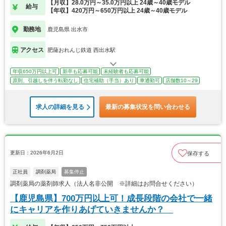
【月収】28.0万円～35.0万円以上 24歳～40歳モデル
給与
【年収】420万円～650万円以上 24歳～40歳モデル
勤務地
鹿児島県 出水市
アクセス
肥薩おれんじ鉄道 西出水駅
年収650万円以上可
新卒も応募可能
未経験者も応募可能
原則、引越しを伴う転勤なし
住宅補助（手当）あり
車通勤可
店舗数10～29
求人の詳細を見る
最新の募集状況を問い合わせる
更新日：2026年6月2日
保存する
正社員
調剤薬局
募集停止
調剤薬局の薬剤師求人（法人名非公開 ※詳細はお問合せください）
【鹿児島県】700万円以上可！成長段階の会社で一緒
にキャリアを作りあげていきませんか？