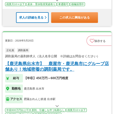
残業月10ｈ以下
産休・育休取得実績有り
車通勤可
積極採用中
求人の詳細を見る
この求人に興味がある
更新日：2026年5月20日
保存する
正社員
調剤薬局
調剤薬局の薬剤師求人（法人名非公開 ※詳細はお問合せください）
【鹿児島県出水市】 鹿屋市・鹿児島市にグループ店
舗あり！地域密着の調剤薬局です。
給与
【年収】450万円～600万円程度
勤務地
鹿児島県 出水市
アクセス
肥薩おれんじ鉄道 出水駅
年収600万円以上可
原則、引越しを伴う転勤なし
残業月10ｈ以下