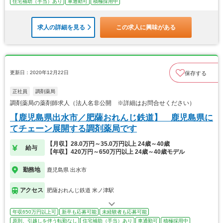
住宅補助（手当）あり
車通勤可
積極採用中
求人の詳細を見る
この求人に興味がある
更新日：2020年12月22日
保存する
正社員
調剤薬局
調剤薬局の薬剤師求人（法人名非公開 ※詳細はお問合せください）
【鹿児島県出水市／肥薩おれんじ鉄道】 鹿児島県に
てチェーン展開する調剤薬局です
【月収】28.0万円～35.0万円以上 24歳～40歳
給与
【年収】420万円～650万円以上 24歳～40歳モデル
勤務地
鹿児島県 出水市
アクセス
肥薩おれんじ鉄道 米ノ津駅
年収650万円以上可
新卒も応募可能
未経験者も応募可能
原則、引越しを伴う転勤なし
住宅補助（手当）あり
車通勤可
積極採用中