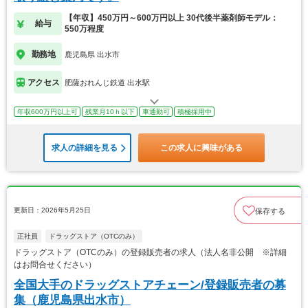
【年収】450万円～600万円以上 30代後半薬剤師モデル：
給与
550万程度
勤務地
鹿児島県 出水市
アクセス
肥薩おれんじ鉄道 出水駅
年収600万円以上可
残業月10ｈ以下
車通勤可
積極採用中
求人の詳細を見る
この求人に興味がある
更新日：2026年5月25日
保存する
正社員
ドラッグストア（OTCのみ）
ドラッグストア（OTCのみ）の登録販売者の求人（法人名非公開 ※詳細
はお問合せください）
全国大手のドラッグストアチェーン/登録販売者の募
集（鹿児島県出水市）