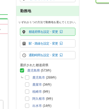
勤務地
いずれか１つの方法で勤務地を選んでください。
る
都道府県を設定・変更
駅・路線を設定・変更
通勤時間を設定・変更
選択された都道府県
鹿児島県
(573件)
鹿児島市
(269件)
鹿屋市
(34件)
枕崎市
(9件)
阿久根市
(9件)
出水市
(14件)