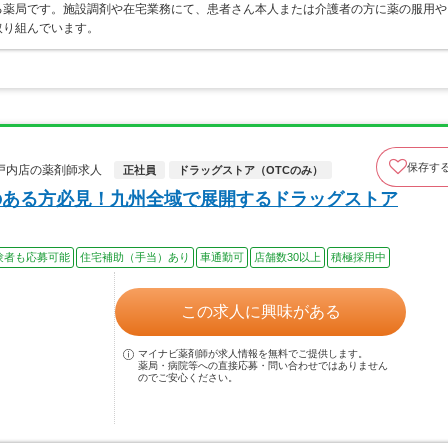
る薬局です。施設調剤や在宅業務にて、患者さん本人または介護者の方に薬の服用や
取り組んでいます。
保存す
戸内店の薬剤師求人
正社員
ドラッグストア（OTCのみ）
のある方必見！九州全域で展開するドラッグストア
験者も応募可能
住宅補助（手当）あり
車通勤可
店舗数30以上
積極採用中
この求人に興味がある
マイナビ薬剤師が求人情報を無料でご提供します。
薬局・病院等への直接応募・問い合わせではありません
のでご安心ください。