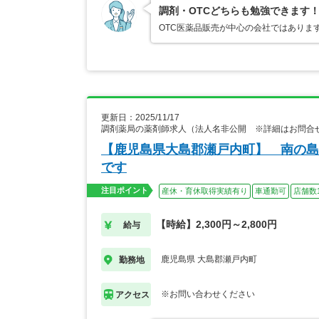
調剤・OTCどちらも勉強できます
OTC医薬品販売が中心の会社ではありま
更新日：2025/11/17
調剤薬局の薬剤師求人（法人名非公開 ※詳細はお問合
【鹿児島県大島郡瀬戸内町】 南の島
です
注目ポイント
産休・育休取得実績有り
車通勤可
店舗数
【時給】2,300円～2,800円
給与
鹿児島県 大島郡瀬戸内町
勤務地
※お問い合わせください
アクセス