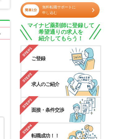
無料転職サポートに
簡単1分
申し込む
マイナビ薬剤師に登録して
希望通りの求人を
る
紹介してもらう！
STEP1
ご登録
STEP2
求人のご紹介
STEP3
面接・条件交渉
STEP4
転職成功！！