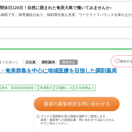
間休日120日！自然に囲まれた奄美大島で働いてみませんか♪
る病院です。保育施設があり、福利厚生面も充実。ワークライフバランスを保ちなが
保存す
せください）
正社員
調剤薬局
募集停止
・奄美群島を中心に地域医療を目指した調剤薬局
産休・育休取得実績有り
車通勤可
店舗数1～9
在宅業務あり
最新の募集状況を問い合わせる
マイナビ薬剤師が求人情報を無料でご提供します。
薬局・病院等への直接応募・問い合わせではありません
のでご安心ください。