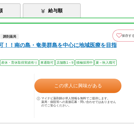
順
給与順
保存す
調剤薬局
円可！！南の島・奄美群島を中心に地域医療を目指
産休・育休取得実績有り
車通勤可
店舗数1～9
積極採用中
夏～秋入職可
この求人に興味がある
マイナビ薬剤師が求人情報を無料でご提供します。
薬局・病院等への直接応募・問い合わせではありません
のでご安心ください。