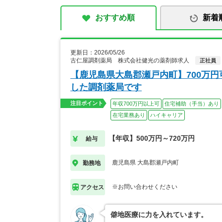
おすすめ順
新着
更新日：2026/05/26
古仁屋調剤薬局 株式会社健光の薬剤師求人
正社員
【鹿児島県大島郡瀬戸内町】700万
した調剤薬局です
注目ポイント
年収700万円以上可
住宅補助（手当）あり
在宅業務あり
ハイキャリア
【年収】500万円～720万円
給与
鹿児島県 大島郡瀬戸内町
勤務地
※お問い合わせください
アクセス
僻地医療に力を入れています。