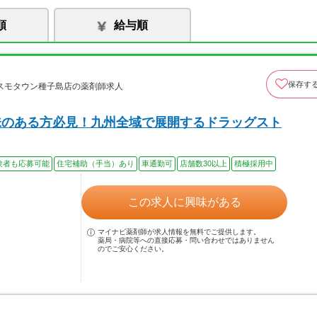
順
給与順
保存す
スモタウン種子島店の薬剤師求人
味のある方必見！九州全域で展開するドラッグスト
験者も応募可能
住宅補助（手当）あり
車通勤可
店舗数30以上
積極採用中
この求人に興味がある
マイナビ薬剤師が求人情報を無料でご提供します。
薬局・病院等への直接応募・問い合わせではありません
のでご安心ください。
！