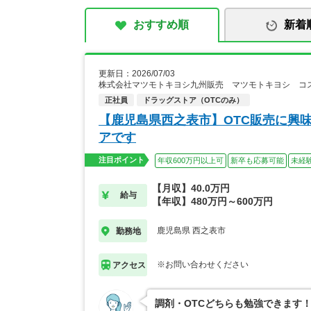
おすすめ順
新着
更新日：2026/07/03
株式会社マツモトキヨシ九州販売 マツモトキヨシ コ
正社員
ドラッグストア（OTCのみ）
【鹿児島県西之表市】OTC販売に興
アです
注目ポイント
年収600万円以上可
新卒も応募可能
未経
【月収】40.0万円
給与
【年収】480万円～600万円
鹿児島県 西之表市
勤務地
※お問い合わせください
アクセス
調剤・OTCどちらも勉強できます