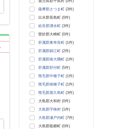
鹿児島郡十島村 (0件)
薩摩郡さつま町
(3件)
出水郡長島町 (0件)
姶良郡湧水町
(3件)
曽於郡大崎町 (0件)
肝属郡東串良町
(1件)
る
肝属郡錦江町
(2件)
肝属郡南大隅町
(1件)
肝属郡肝付町
(5件)
熊毛郡中種子町
(1件)
熊毛郡南種子町
(1件)
熊毛郡屋久島町
(3件)
大島郡大和村 (0件)
大島郡宇検村
(1件)
大島郡瀬戸内町
(7件)
大島郡龍郷町 (0件)