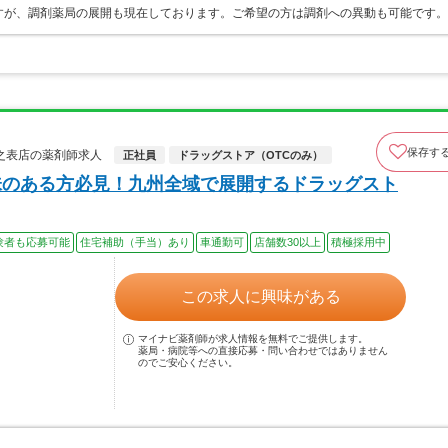
すが、調剤薬局の展開も現在しております。ご希望の方は調剤への異動も可能です。
保存す
之表店の薬剤師求人
正社員
ドラッグストア（OTCのみ）
味のある方必見！九州全域で展開するドラッグスト
験者も応募可能
住宅補助（手当）あり
車通勤可
店舗数30以上
積極採用中
この求人に興味がある
マイナビ薬剤師が求人情報を無料でご提供します。
薬局・病院等への直接応募・問い合わせではありません
のでご安心ください。