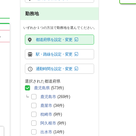
勤務地
いずれか１つの方法で勤務地を選んでください。
る
都道府県を設定・変更
駅・路線を設定・変更
通勤時間を設定・変更
選択された都道府県
鹿児島県
(573件)
鹿児島市
(269件)
鹿屋市
(34件)
枕崎市
(9件)
阿久根市
(9件)
出水市
(14件)