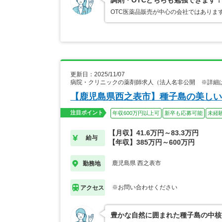
調剤・OTCどちらも勉強できます
OTC医薬品販売が中心の会社ではありま
更新日：2025/11/07
病院・クリニックの薬剤師求人（法人名非公開 ※詳細
【鹿児島県西之表市】種子島の美しい
注目ポイント
年収600万円以上可
新卒も応募可能
未経
【月収】41.6万円～83.3万円
給与
【年収】385万円～600万円
鹿児島県 西之表市
勤務地
※お問い合わせください
アクセス
豊かな自然に囲まれた種子島の中核