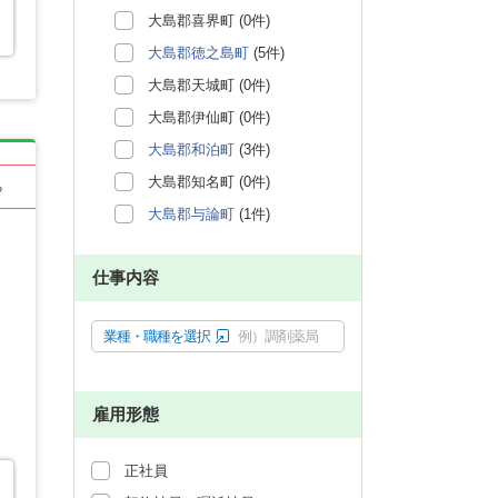
大島郡喜界町 (0件)
大島郡徳之島町
(5件)
大島郡天城町 (0件)
大島郡伊仙町 (0件)
大島郡和泊町
(3件)
大島郡知名町 (0件)
る
大島郡与論町
(1件)
仕事内容
業種・職種を選択
例）調剤薬局
雇用形態
正社員