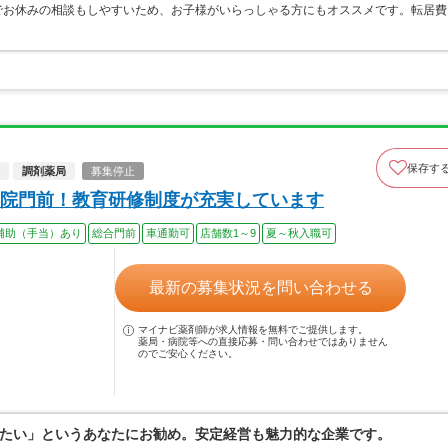
でお休みの相談もしやすいため、お子様がいらっしゃる方にもオススメです。転居費
保存す
調剤薬局
募集停止
院門前！教育研修制度が充実しています
補助（手当）あり
総合門前
車通勤可
店舗数1～9
夏～秋入職可
最新の募集状況を問い合わせる
マイナビ薬剤師が求人情報を無料でご提供します。
薬局・病院等への直接応募・問い合わせではありません
のでご安心ください。
たい」というあなたにお勧め。安定経営も魅力的な企業です。