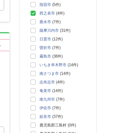
指宿市
(5件)
西之表市
(4件)
垂水市
(7件)
薩摩川内市
(31件)
日置市
(12件)
る
曽於市
(7件)
霧島市
(38件)
いちき串木野市
(14件)
南さつま市
(14件)
志布志市
(4件)
奄美市
(14件)
南九州市
(7件)
伊佐市
(7件)
姶良市
(37件)
鹿児島郡三島村 (0件)