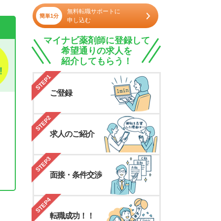
無料転職サポートに
簡単1分
申し込む
マイナビ薬剤師に登録して
希望通りの求人を
紹介してもらう！
STEP1
ご登録
STEP2
求人のご紹介
STEP3
面接・条件交渉
。
STEP4
転職成功！！