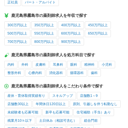
正社員
パート・アルバイト
鹿児島県霧島市の薬剤師求人を年収で探す
300万円以上
350万円以上
400万円以上
450万円以上
500万円以上
550万円以上
600万円以上
650万円以上
700万円以上
800万円以上
900万円以上
鹿児島県霧島市の薬剤師求人を処方科目で探す
内科
外科
皮膚科
耳鼻科
眼科
精神科
小児科
整形外科
心療内科
消化器科
循環器科
歯科
鹿児島県霧島市の薬剤師求人をこだわり条件で探す
産休・育休取得実績有り
スキルアップ
店舗数1～9
店舗数30以上
年間休日120日以上
原則、引越しを伴う転勤なし
未経験者も応募可能
新卒も応募可能
住宅補助（手当）あり
残業月10ｈ以下
土日休み（相談可含む）
総合門前