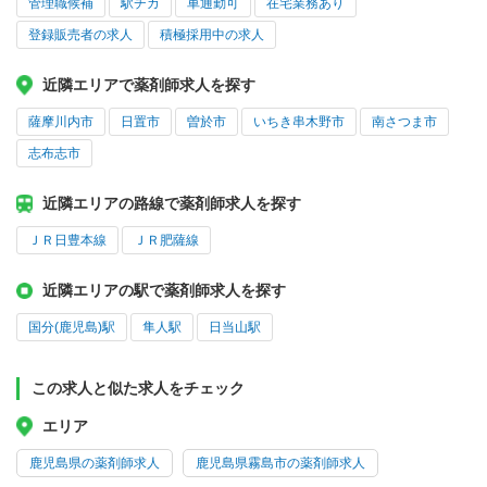
管理職候補
駅チカ
車通勤可
在宅業務あり
登録販売者の求人
積極採用中の求人
近隣エリアで薬剤師求人を探す
薩摩川内市
日置市
曽於市
いちき串木野市
南さつま市
志布志市
近隣エリアの路線で薬剤師求人を探す
ＪＲ日豊本線
ＪＲ肥薩線
近隣エリアの駅で薬剤師求人を探す
国分(鹿児島)駅
隼人駅
日当山駅
この求人と似た求人をチェック
エリア
鹿児島県の薬剤師求人
鹿児島県霧島市の薬剤師求人