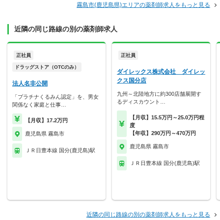
霧島市(鹿児島県)エリアの薬剤師求人をもっと見る
近隣の同じ路線の別の薬剤師求人
正社員
正社員
ドラッグストア（OTCのみ）
ダイレックス株式会社 ダイレッ
クス国分店
法人名非公開
九州～北陸地方に約300店舗展開す
「プラチナくるみん認定」を、男女
るディスカウント…
関係なく家庭と仕事…
【月収】15.5万円～25.0万円程
【月収】17.2万円
度
【年収】290万円～470万円
鹿児島県 霧島市
鹿児島県 霧島市
ＪＲ日豊本線 国分(鹿児島)駅
ＪＲ日豊本線 国分(鹿児島)駅
近隣の同じ路線の別の薬剤師求人をもっと見る