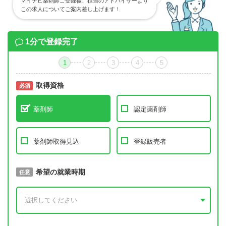
マイナビ薬剤師ご登録後、担当のアドバイザーより
この求人についてご案内差し上げます！
1分で登録完了
1
2
3
4
5
取得資格
必須
必須
薬剤師
認定薬剤師
薬剤師取得見込
登録販売者
取得予定年
希望の就業時期
必須
任意
年 3月