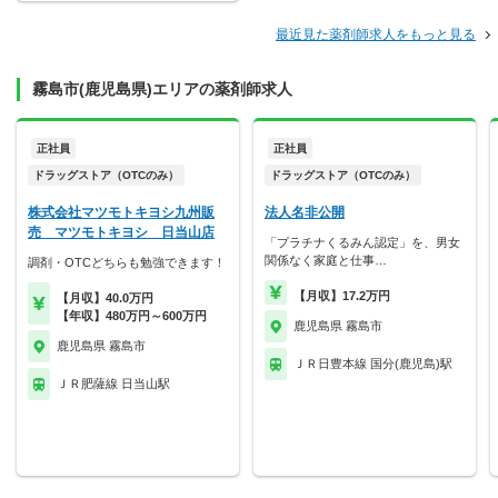
最近見た薬剤師求人をもっと見る
霧島市(鹿児島県)エリアの薬剤師求人
正社員
正社員
ドラッグストア（OTCのみ）
ドラッグストア（OTCのみ）
株式会社マツモトキヨシ九州販
法人名非公開
売 マツモトキヨシ 日当山店
「プラチナくるみん認定」を、男女
関係なく家庭と仕事…
調剤・OTCどちらも勉強できます！
【月収】17.2万円
【月収】40.0万円
【年収】480万円～600万円
鹿児島県 霧島市
鹿児島県 霧島市
ＪＲ日豊本線 国分(鹿児島)駅
ＪＲ肥薩線 日当山駅