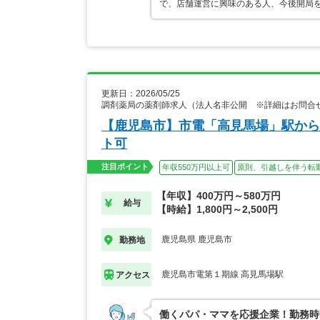
で、店舗運営に興味のある人、今後開局
更新日：2026/05/25
調剤薬局の薬剤師求人（法人名非公開 ※詳細はお問合
【鹿児島市】市電「高見馬場」駅から
ト可
注目ポイント
年収550万円以上可
原則、引越しを伴う転
【年収】400万円～580万円
給与
【時給】1,800円～2,500円
鹿児島県 鹿児島市
勤務地
鹿児島市電第１期線 高見馬場駅
アクセス
働くパパ・ママを応援企業！勤務時