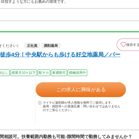
を目指すような方にもお薦めの環境です。
保存す
せください）
正社員
調剤薬局
徒歩4分！中央駅からも歩ける好立地薬局／パー
勤なし
残業月10ｈ以下
駅チカ
車通勤可
積極採用中
この求人に興味がある
マイナビ薬剤師が求人情報を無料でご提供します。
薬局・病院等への直接応募・問い合わせではありません
のでご安心ください。
間相談可。扶養範囲内勤務も可能♪隙間時間で勤務してみませんか？