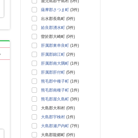
鹿児島郡十島村 (0件)
薩摩郡さつま町
(3件)
出水郡長島町 (0件)
姶良郡湧水町
(3件)
曽於郡大崎町 (0件)
肝属郡東串良町
(1件)
る
肝属郡錦江町
(2件)
肝属郡南大隅町
(1件)
肝属郡肝付町
(5件)
熊毛郡中種子町
(1件)
熊毛郡南種子町
(1件)
熊毛郡屋久島町
(3件)
大島郡大和村 (0件)
大島郡宇検村
(1件)
大島郡瀬戸内町
(7件)
大島郡龍郷町 (0件)