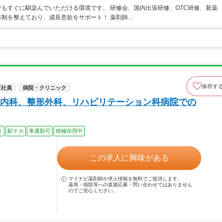
もすぐに馴染んでいただける環境です。 研修会、国内出張研修、OTC研修、新薬
制を整えており、成長意欲をサポート！ 薬剤師…
保存す
正社員
病院・クリニック
内科、整形外科、リハビリテーション科病院での
り
駅チカ
車通勤可
積極採用中
この求人に興味がある
マイナビ薬剤師が求人情報を無料でご提供します。
薬局・病院等への直接応募・問い合わせではありません
のでご安心ください。