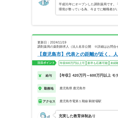
平成31年にオープンした調剤薬局です。
環境が整っている為、今までに離職者がい
更新日：2024/11/19
調剤薬局の薬剤師求人（法人名非公開 ※詳細はお問合
【鹿児島市】代表との距離が近く、人
注目ポイント
年収600万円以上可
新卒も応募可能
未経
【年収】420万円～600万円以上 モ
給与
鹿児島県 鹿児島市
勤務地
鹿児島市電第１期線 騎射場駅
アクセス
充実した教育体制あり