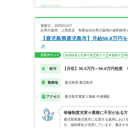
更新日：2025/11/17
白男川薬局 上荒田店 有限会社白男川薬局の薬剤師求
【鹿児島県鹿児島市】月給56.8万
＞
注目ポイント
未経験者も応募可能
駅チカ
車通勤可
積
【月収】36.0万円～56.8万円程度
給与
鹿児島県 鹿児島市
勤務地
鹿児島市電第２期線 中洲通駅
アクセス
研修制度充実☆業務に不安がある方
鹿児島県鹿児島市に位置する薬局におけ
す。福利厚生が充実しています。働きや