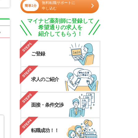
無料転職サポートに
簡単1分
申し込む
マイナビ薬剤師に登録して
希望通りの求人を
る
紹介してもらう！
STEP1
ご登録
STEP2
求人のご紹介
STEP3
面接・条件交渉
STEP4
転職成功！！