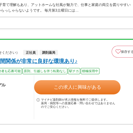
 子育て理解もあり、アットホームな社風が魅力で、仕事と家庭の両立を図りやすい
らっしゃらないようです。 毎月第3土曜日には…
保存す
せください）
正社員
調剤薬局
間関係が非常に良好な環境あり♪
験者も応募可能
原則、引越しを伴う転勤なし
駅チカ
積極採用中
デル
この求人に興味がある
マイナビ薬剤師が求人情報を無料でご提供します。
薬局・病院等への直接応募・問い合わせではありません
のでご安心ください。