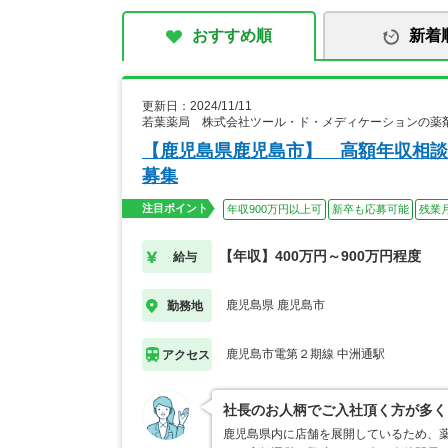
おすすめ順
新着
更新日：2024/11/11
若葉薬局 株式会社ツール・ド・メディケーションの薬
【鹿児島県鹿児島市】 高額年収相談
募集
注目ポイント
年収900万円以上可
新卒も応募可能
残業
【年収】400万円～900万円程度
給与
鹿児島県 鹿児島市
勤務地
鹿児島市電第２期線 中洲通駅
アクセス
社長のお人柄でご入社頂く方が多く
鹿児島県内に店舗を展開しているため、薬