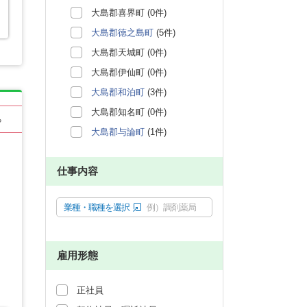
大島郡喜界町 (0件)
大島郡徳之島町
(5件)
大島郡天城町 (0件)
大島郡伊仙町 (0件)
大島郡和泊町
(3件)
大島郡知名町 (0件)
る
大島郡与論町
(1件)
仕事内容
業種・職種を選択
例）調剤薬局
雇用形態
正社員