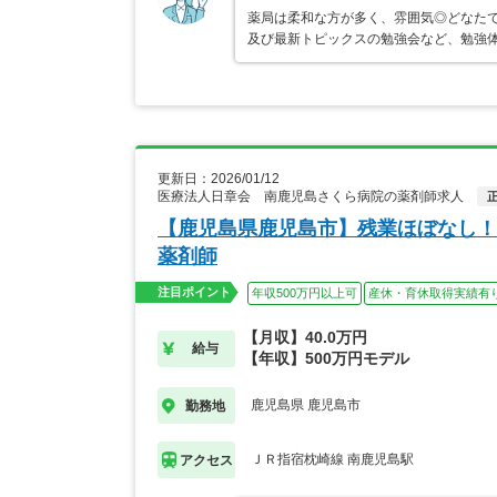
薬局は柔和な方が多く、雰囲気◎どなたで
及び最新トピックスの勉強会など、勉強体
更新日：2026/01/12
医療法人日章会 南鹿児島さくら病院の薬剤師求人
【鹿児島県鹿児島市】残業ほぼなし！
薬剤師
注目ポイント
年収500万円以上可
産休・育休取得実績有
【月収】40.0万円
給与
【年収】500万円モデル
鹿児島県 鹿児島市
勤務地
ＪＲ指宿枕崎線 南鹿児島駅
アクセス