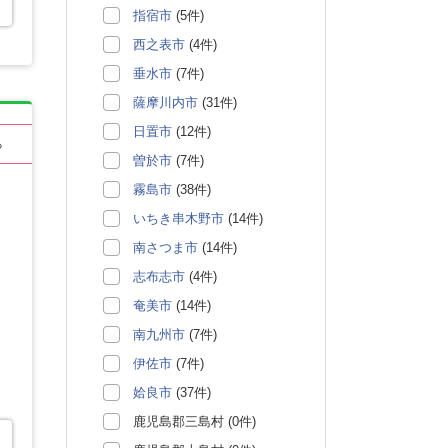
指宿市
(5件)
西之表市
(4件)
垂水市
(7件)
薩摩川内市
(31件)
日置市
(12件)
る
曽於市
(7件)
霧島市
(38件)
いちき串木野市
(14件)
南さつま市
(14件)
志布志市
(4件)
奄美市
(14件)
南九州市
(7件)
伊佐市
(7件)
姶良市
(37件)
鹿児島郡三島村 (0件)