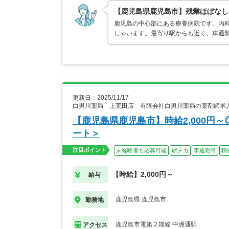
【鹿児島県鹿児島市】残業ほぼなし
鹿児島の中心部にある療養病院です。内
しゃいます。最寄り駅からも近く、車通
更新日：2025/11/17
白男川薬局 上荒田店 有限会社白男川薬局の薬剤師求
【鹿児島県鹿児島市】時給2,000円
ート＞
注目ポイント
未経験者も応募可能
駅チカ
車通勤可
積
【時給】2,000円～
給与
鹿児島県 鹿児島市
勤務地
鹿児島市電第２期線 中洲通駅
アクセス