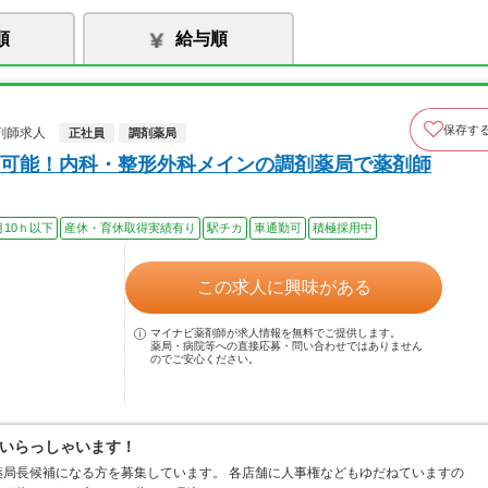
順
給与順
保存す
剤師求人
正社員
調剤薬局
可能！内科・整形外科メインの調剤薬局で薬剤師
月10ｈ以下
産休・育休取得実績有り
駅チカ
車通勤可
積極採用中
この求人に興味がある
マイナビ薬剤師が求人情報を無料でご提供します。
薬局・病院等への直接応募・問い合わせではありません
のでご安心ください。
いらっしゃいます！
局長候補になる方を募集しています。 各店舗に人事権などもゆだねていますの