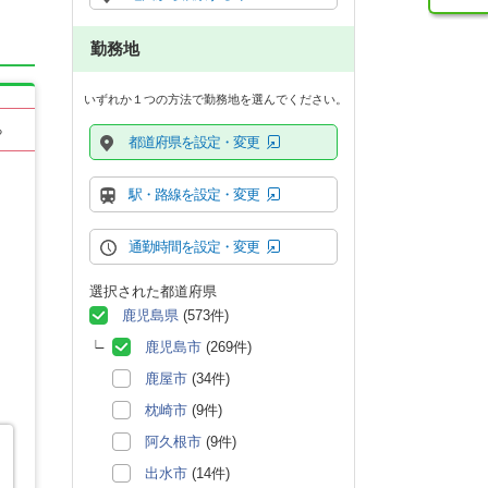
勤務地
いずれか１つの方法で勤務地を選んでください。
る
都道府県を設定・変更
駅・路線を設定・変更
通勤時間を設定・変更
選択された都道府県
鹿児島県
(573件)
鹿児島市
(269件)
鹿屋市
(34件)
枕崎市
(9件)
阿久根市
(9件)
出水市
(14件)