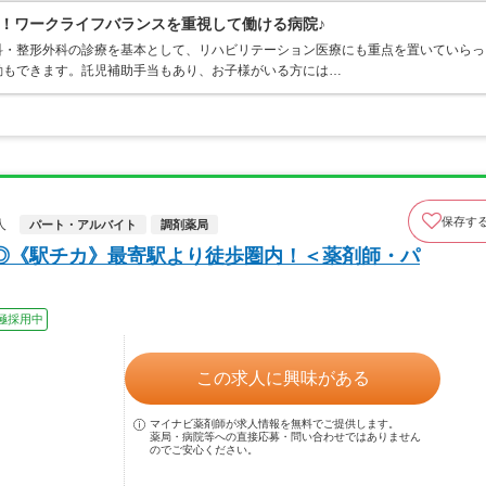
！ワークライフバランスを重視して働ける病院♪
科・整形外科の診療を基本として、リハビリテーション医療にも重点を置いていらっ
勤もできます。託児補助手当もあり、お子様がいる方には…
保存す
人
パート・アルバイト
調剤薬局
～◎《駅チカ》最寄駅より徒歩圏内！＜薬剤師・パ
極採用中
この求人に興味がある
マイナビ薬剤師が求人情報を無料でご提供します。
薬局・病院等への直接応募・問い合わせではありません
のでご安心ください。