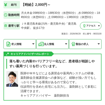
【時給】2,000円～
給与
月火木金:09時00分～18時30分（休憩60分）,水:09時00分～18
勤務時間
時00分（休憩60分）,土:09時00分～13時00分（休憩0分）
ＪＲ鹿児島本線(川内－鹿児島中央)「鹿児島
最寄り駅
アクセス
中央駅」 徒歩17分
更新日：2026/06/29 求人番号：9833100
求人情報
法人情報
類似の求人
キャリアアドバイザーのレポート
落ち着いた内装やバリアフリー化など、患者様が相談しや
すい薬局づくりを行っています。
医師やＭＲなどによる講習会や薬局内システムの研修、
薬剤師会主催講習会への参加など、経験が浅い方でもし
っかりと学べる環境があるので安心です。
往診同行を含めた在宅にも注力し、薬剤師として多彩に
活躍できます。
キャリアアドバイザー 薬剤師担当