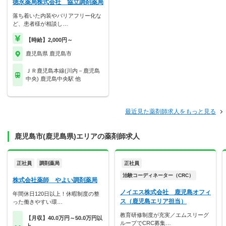
徳永薬局株式会社 協立調剤薬局
落ち着いた内装やバリアフリー化な
ど、患者様が相談し…
【時給】2,000円～
鹿児島県 鹿児島市
ＪＲ鹿児島本線(川内－鹿児島
中央) 鹿児島中央駅 他
最近見た薬剤師求人をもっと見る
鹿児島市(鹿児島県)エリアの薬剤師求人
正社員
調剤薬局
正社員
治験コーディネーター（CRC）
株式会社薬師 やよい調剤薬局
ノイエス株式会社 鹿児島オフィ
年間休日120日以上！休暇制度の整
ス（鹿児島エリア担当）
った働きやすい環…
教育研修制度が充実／エムスリーグ
【月収】40.0万円～50.0万円以
ループでCRC募集…