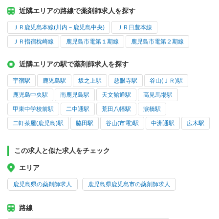
近隣エリアの路線で薬剤師求人を探す
ＪＲ鹿児島本線(川内－鹿児島中央)
ＪＲ日豊本線
ＪＲ指宿枕崎線
鹿児島市電第１期線
鹿児島市電第２期線
近隣エリアの駅で薬剤師求人を探す
宇宿駅
鹿児島駅
坂之上駅
慈眼寺駅
谷山(ＪＲ)駅
鹿児島中央駅
南鹿児島駅
天文館通駅
高見馬場駅
甲東中学校前駅
二中通駅
荒田八幡駅
涙橋駅
二軒茶屋(鹿児島)駅
脇田駅
谷山(市電)駅
中洲通駅
広木駅
この求人と似た求人をチェック
エリア
鹿児島県の薬剤師求人
鹿児島県鹿児島市の薬剤師求人
路線