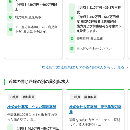
上
【年収】480万円～600万円以
【月収】31.0万円～39.3万円程
上
度
【年収】442万円～564万円程
鹿児島県 鹿児島市
度 ※CRC経験者は業務経験・
能力および前職給与を考慮のう
ＪＲ鹿児島本線(川内－鹿児島
え決定します。
中央) 鹿児島中央駅 他
鹿児島県 鹿児島市
※お問い合わせください
鹿児島市(鹿児島県)エリアの薬剤師求人をもっと見る
近隣の同じ路線の別の薬剤師求人
正社員
調剤薬局
正社員
調剤薬局
株式会社薬師 やよい調剤薬局
株式会社大賀薬局 鹿児島調剤薬
局
年間休日120日以上！休暇制度の整
った働きやすい環…
福岡を拠点に九州でドミナント展開
している大手調剤・…
【月収】40.0万円～50.0万円以