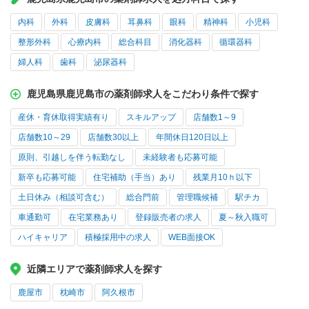
内科
外科
皮膚科
耳鼻科
眼科
精神科
小児科
整形外科
心療内科
総合科目
消化器科
循環器科
婦人科
歯科
泌尿器科
鹿児島県鹿児島市の薬剤師求人をこだわり条件で探す
産休・育休取得実績有り
スキルアップ
店舗数1～9
店舗数10～29
店舗数30以上
年間休日120日以上
原則、引越しを伴う転勤なし
未経験者も応募可能
新卒も応募可能
住宅補助（手当）あり
残業月10ｈ以下
土日休み（相談可含む）
総合門前
管理職候補
駅チカ
車通勤可
在宅業務あり
登録販売者の求人
夏～秋入職可
ハイキャリア
積極採用中の求人
WEB面接OK
近隣エリアで薬剤師求人を探す
鹿屋市
枕崎市
阿久根市