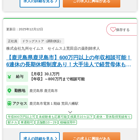
求人の詳細を見る
この求人に興味がある
更新日：2025年12月12日
保存する
正社員
ドラッグストア（調剤併設）
株式会社九州セイムス セイムス上荒田店の薬剤師求人
【鹿児島県鹿児島市】600万円以上の年収相談可能！
6連休の長期休暇制度あり！大手法人で経営母体も安
定
【月収】30.1万円
給与
【年収】～800万円まで相談可能
勤務地
鹿児島県 鹿児島市
アクセス
鹿児島市電第１期線 荒田八幡駅
年収800万円以上可
未経験者も応募可能
残業月10ｈ以下
産休・育休取得実績有り
駅チカ
車通勤可
店舗数10～29
積極採用中
求人の詳細を見る
この求人に興味がある