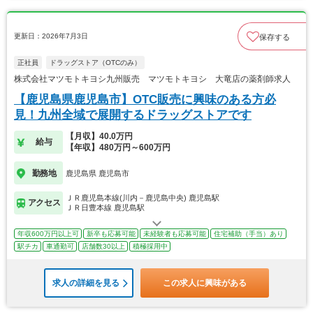
更新日：2026年7月3日
保存する
正社員
ドラッグストア（OTCのみ）
株式会社マツモトキヨシ九州販売 マツモトキヨシ 大竜店の薬剤師求人
【鹿児島県鹿児島市】OTC販売に興味のある方必
見！九州全域で展開するドラッグストアです
【月収】40.0万円
給与
【年収】480万円～600万円
勤務地
鹿児島県 鹿児島市
ＪＲ鹿児島本線(川内－鹿児島中央) 鹿児島駅
アクセス
ＪＲ日豊本線 鹿児島駅
年収600万円以上可
新卒も応募可能
未経験者も応募可能
住宅補助（手当）あり
駅チカ
車通勤可
店舗数30以上
積極採用中
求人の詳細を見る
この求人に興味がある