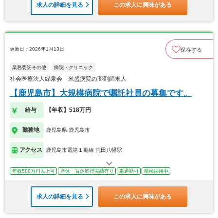
求人の詳細を見る
この求人に興味がある
更新日：2026年1月13日
保存する
業務委託その他
病院・クリニック
社会医療法人緑泉会 米盛病院の薬剤師求人
【鹿児島市】大規模病院で嘱託社員の募集です。
給与
【年収】518万円
勤務地
鹿児島県 鹿児島市
アクセス
鹿児島市電第１期線 荒田八幡駅
年収500万円以上可
産休・育休取得実績有り
車通勤可
積極採用中
求人の詳細を見る
この求人に興味がある