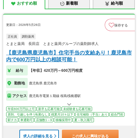
おすすめ順
新着順
給与順
更新日：2026年5月26日
保存する
正社員
調剤薬局
とまと薬局 長田店 とまと薬局グループの薬剤師求人
【鹿児島県鹿児島市】住宅手当の支給あり！鹿児島市
内で600万円以上の相談可能！
給与
【年収】420万円～600万円程度
勤務地
鹿児島県 鹿児島市
アクセス
鹿児島市電第１期線 桜島桟橋通駅
年収600万円以上可
新卒も応募可能
未経験者も応募可能
原則、引越しを伴う転勤なし
残業月10ｈ以下
住宅補助（手当）あり
総合門前
駅チカ
車通勤可
店舗数1～9
積極採用中
夏～秋入職可
求人の詳細を見る
この求人に興味がある