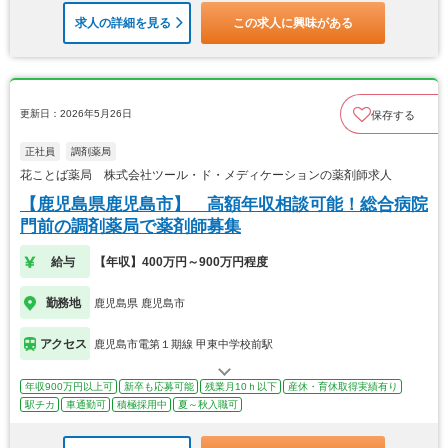
求人の詳細を見る
この求人に興味がある
更新日：2026年5月26日
保存する
正社員
調剤薬局
花ことば薬局 株式会社ツール・ド・メディケーションの薬剤師求人
【鹿児島県鹿児島市】 高額年収相談可能！総合病院
門前の調剤薬局で薬剤師募集
給与
【年収】400万円～900万円程度
勤務地
鹿児島県 鹿児島市
アクセス
鹿児島市電第１期線 甲東中学校前駅
年収900万円以上可
新卒も応募可能
残業月10ｈ以下
産休・育休取得実績有り
駅チカ
車通勤可
積極採用中
夏～秋入職可