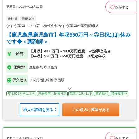
更新日：2025年12月10日
保存する
正社員
調剤薬局
かすう薬局 中山店 株式会社かすう薬局の薬剤師求人
【鹿児島県鹿児島市】年収550万円～◎日祝はお休み
です◆＜薬剤師＞
【月収】40.0万円～48.0万円程度 ※諸手当込み
給与
【年収】550万円～650万円程度 ※想定年収
勤務地
鹿児島県 鹿児島市
アクセス
ＪＲ指宿枕崎線 宇宿駅
年収650万円以上可
未経験者も応募可能
残業月10ｈ以下
車通勤可
積極採用中
求人の詳細を見る
この求人に興味がある
更新日：2025年11月17日
保存する