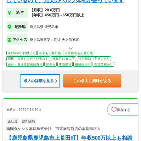
しているので、充実のヘルプ体制が整っています
【月収】20.0万円
給与
【年収】450万円～650万円以上
勤務地
鹿児島県 鹿児島市
アクセス
鹿児島市電第１期線 天文館通駅
年収650万円以上可
新卒も応募可能
未経験者も応募可能
原則、引越しを伴う転勤なし
残業月10ｈ以下
住宅補助（手当）あり
産休・育休取得実績有り
駅チカ
車通勤可
積極採用中
在宅業務あり
求人の詳細を見る
この求人に興味がある
更新日：2026年1月30日
保存する
正社員
調剤薬局
南国タケシタ薬局株式会社 市立病院前店の薬剤師求人
【鹿児島県鹿児島市上荒田町】年収500万以上も相談