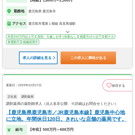
【時給】1,800円～2,500円
勤務地
鹿児島県 鹿児島市
アクセス
鹿児島市電第１期線 高見馬場駅
年収550万円以上可
原則、引越しを伴う転勤なし
残業月10ｈ以下
駅チカ
車通勤可
積極採用中
求人の詳細を見る
この求人に興味がある
更新日：2025年10月27日
保存する
正社員
調剤薬局
調剤薬局の薬剤師求人（法人名非公開 ※詳細はお問合せください）
【鹿児島県鹿児島市／JR鹿児島本線】鹿児島中心地
に立地。年間休日120日。きれいな店舗の薬局です。
給与
【年収】500万円～600万円