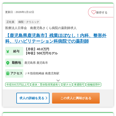
更新日：2026年1月12日
保存する
正社員
病院・クリニック
医療法人日章会 南鹿児島さくら病院の薬剤師求人
【鹿児島県鹿児島市】残業ほぼなし！内科、整形外
科、リハビリテーション科病院での薬剤師
【月収】40.0万円
給与
【年収】500万円モデル
勤務地
鹿児島県 鹿児島市
アクセス
ＪＲ指宿枕崎線 南鹿児島駅
年収500万円以上可
産休・育休取得実績有り
駅チカ
車通勤可
積極採用中
求人の詳細を見る
この求人に興味がある