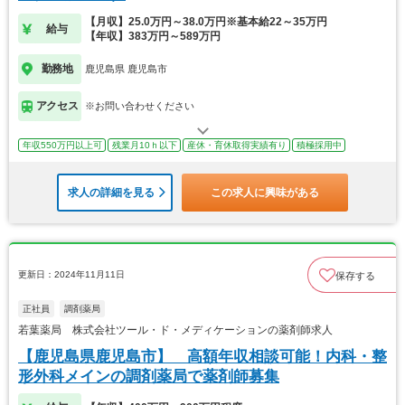
【月収】25.0万円～38.0万円※基本給22～35万円
給与
【年収】383万円～589万円
勤務地
鹿児島県 鹿児島市
アクセス
※お問い合わせください
年収550万円以上可
残業月10ｈ以下
産休・育休取得実績有り
積極採用中
求人の詳細を見る
この求人に興味がある
更新日：2024年11月11日
保存する
正社員
調剤薬局
若葉薬局 株式会社ツール・ド・メディケーションの薬剤師求人
【鹿児島県鹿児島市】 高額年収相談可能！内科・整
形外科メインの調剤薬局で薬剤師募集