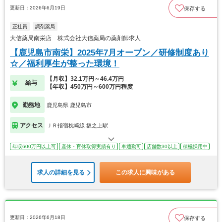
更新日：2026年6月19日
保存する
正社員
調剤薬局
大信薬局南栄店 株式会社大信薬局の薬剤師求人
【鹿児島市南栄】2025年7月オープン／研修制度あり
☆／福利厚生が整った環境！
【月収】32.1万円～46.4万円
給与
【年収】450万円～600万円程度
勤務地
鹿児島県 鹿児島市
アクセス
ＪＲ指宿枕崎線 坂之上駅
年収600万円以上可
産休・育休取得実績有り
車通勤可
店舗数30以上
積極採用中
求人の詳細を見る
この求人に興味がある
更新日：2026年6月18日
保存する