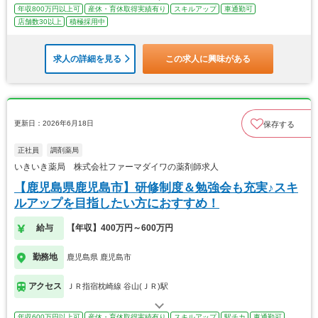
年収800万円以上可
産休・育休取得実績有り
スキルアップ
車通勤可
店舗数30以上
積極採用中
求人の詳細を見る
この求人に興味がある
更新日：2026年6月18日
保存する
正社員
調剤薬局
いきいき薬局 株式会社ファーマダイワの薬剤師求人
【鹿児島県鹿児島市】研修制度＆勉強会も充実♪スキ
ルアップを目指したい方におすすめ！
給与
【年収】400万円～600万円
勤務地
鹿児島県 鹿児島市
アクセス
ＪＲ指宿枕崎線 谷山(ＪＲ)駅
年収600万円以上可
産休・育休取得実績有り
スキルアップ
駅チカ
車通勤可