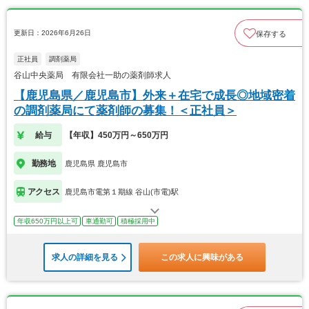
更新日：2026年6月26日
保存する
正社員
調剤薬局
谷山中央薬局 有限会社一助の薬剤師求人
【鹿児島県／鹿児島市】外来＋在宅で成長◎地域密着
の調剤薬局にて薬剤師の募集！＜正社員＞
給与
【年収】450万円～650万円
勤務地
鹿児島県 鹿児島市
アクセス
鹿児島市電第１期線 谷山(市電)駅
年収650万円以上可
車通勤可
積極採用中
求人の詳細を見る
この求人に興味がある