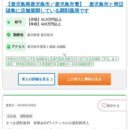
【鹿児島県鹿児島市／鹿児島市電】 鹿児島市と周辺
諸島に店舗展開している調剤薬局です
【月収】41.0万円以上
給与
【年収】420万円以上
勤務地
鹿児島県 鹿児島市
アクセス
鹿児島市電第１期線 涙橋駅
年収400万円以上可
未経験者も応募可能
残業月10ｈ以下
住宅補助（手当）あり
産休・育休取得実績有り
車通勤可
店舗数10～29
積極採用中
求人の詳細を見る
この求人に興味がある
更新日：2026年3月9日
保存する
正社員
調剤薬局
さつき調剤薬局 有限会社FTメディカルの薬剤師求人