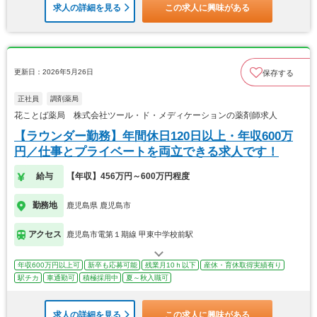
求人の詳細を見る
この求人に興味がある
更新日：2026年5月26日
保存する
正社員
調剤薬局
花ことば薬局 株式会社ツール・ド・メディケーションの薬剤師求人
【ラウンダー勤務】年間休日120日以上・年収600万
円／仕事とプライベートを両立できる求人です！
給与
【年収】456万円～600万円程度
勤務地
鹿児島県 鹿児島市
アクセス
鹿児島市電第１期線 甲東中学校前駅
年収600万円以上可
新卒も応募可能
残業月10ｈ以下
産休・育休取得実績有り
駅チカ
車通勤可
積極採用中
夏～秋入職可
求人の詳細を見る
この求人に興味がある