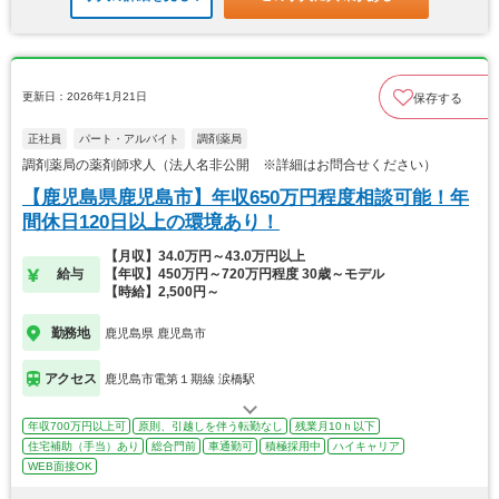
更新日：2026年1月21日
保存する
正社員
パート・アルバイト
調剤薬局
調剤薬局の薬剤師求人（法人名非公開 ※詳細はお問合せください）
【鹿児島県鹿児島市】年収650万円程度相談可能！年
間休日120日以上の環境あり！
【月収】34.0万円～43.0万円以上
給与
【年収】450万円～720万円程度 30歳～モデル
【時給】2,500円～
勤務地
鹿児島県 鹿児島市
アクセス
鹿児島市電第１期線 涙橋駅
年収700万円以上可
原則、引越しを伴う転勤なし
残業月10ｈ以下
住宅補助（手当）あり
総合門前
車通勤可
積極採用中
ハイキャリア
WEB面接OK