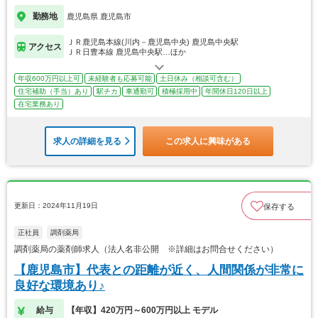
勤務地
鹿児島県 鹿児島市
ＪＲ鹿児島本線(川内－鹿児島中央) 鹿児島中央駅
アクセス
ＪＲ日豊本線 鹿児島中央駅…ほか
年収600万円以上可
未経験者も応募可能
土日休み（相談可含む）
住宅補助（手当）あり
駅チカ
車通勤可
積極採用中
年間休日120日以上
在宅業務あり
求人の詳細を見る
この求人に興味がある
更新日：2024年11月19日
保存する
正社員
調剤薬局
調剤薬局の薬剤師求人（法人名非公開 ※詳細はお問合せください）
【鹿児島市】代表との距離が近く、人間関係が非常に
良好な環境あり♪
給与
【年収】420万円～600万円以上 モデル