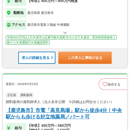
給与
【年収】400万円～900万円程度
勤務地
鹿児島県 鹿児島市
アクセス
鹿児島市電第２期線 中洲通駅
年収900万円以上可
新卒も応募可能
残業月10ｈ以下
産休・育休取得実績有り
駅チカ
車通勤可
積極採用中
求人の詳細を見る
この求人に興味がある
更新日：2026年5月25日
保存する
正社員
調剤薬局
調剤薬局の薬剤師求人（法人名非公開 ※詳細はお問合せください）
【鹿児島市】市電「高見馬場」駅から徒歩4分！中央
駅からも歩ける好立地薬局／パート可
【年収】400万円～580万円
給与