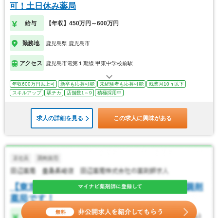
可！土日休み薬局
給与
【年収】450万円～600万円
勤務地
鹿児島県 鹿児島市
アクセス
鹿児島市電第１期線 甲東中学校前駅
年収600万円以上可
新卒も応募可能
未経験者も応募可能
残業月10ｈ以下
スキルアップ
駅チカ
店舗数1～9
積極採用中
求人の詳細を見る
この求人に興味がある