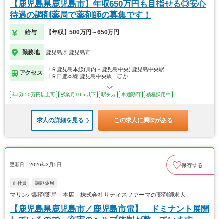
【鹿児島県鹿児島市】年収650万円も目指せる◎安心
待遇の調剤薬局で薬剤師の募集です！
給与
【年収】500万円～650万円
勤務地
鹿児島県 鹿児島市
ＪＲ鹿児島本線(川内－鹿児島中央) 鹿児島中央駅
アクセス
ＪＲ日豊本線 鹿児島中央駅…ほか
年収650万円以上可
残業月10ｈ以下
駅チカ
車通勤可
積極採用中
求人の詳細を見る
この求人に興味がある
更新日：2026年3月5日
保存する
正社員
調剤薬局
マリンバ調剤薬局 本店 株式会社サティスファーマの薬剤師求人
【鹿児島県鹿児島市／鹿児島市電】 ドミナント展開