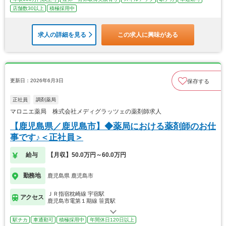
店舗数30以上
積極採用中
求人の詳細を見る
この求人に興味がある
更新日：2026年6月3日
保存する
正社員
調剤薬局
マロニエ薬局 株式会社メディグラッツェの薬剤師求人
【鹿児島県／鹿児島市】◆薬局における薬剤師のお仕
事です♪＜正社員＞
給与
【月収】50.0万円～60.0万円
勤務地
鹿児島県 鹿児島市
ＪＲ指宿枕崎線 宇宿駅
アクセス
鹿児島市電第１期線 笹貫駅
駅チカ
車通勤可
積極採用中
年間休日120日以上