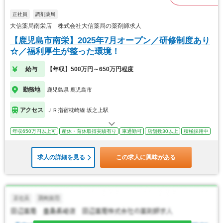
正社員
調剤薬局
大信薬局南栄店 株式会社大信薬局の薬剤師求人
【鹿児島市南栄】2025年7月オープン／研修制度あり
☆／福利厚生が整った環境！
給与
【年収】500万円～650万円程度
勤務地
鹿児島県 鹿児島市
アクセス
ＪＲ指宿枕崎線 坂之上駅
年収650万円以上可
産休・育休取得実績有り
車通勤可
店舗数30以上
積極採用中
求人の詳細を見る
この求人に興味がある