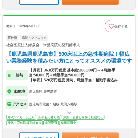
更新日：2026年5月19日
保存する
正社員
病院・クリニック
社会医療法人緑泉会 米盛病院の薬剤師求人
【鹿児島県鹿児島市】500床以上の急性期病院！幅広
い業務経験を積みたい方にとってオススメの環境です
【月収】36.0万円程度 基本給:260,000円～＋職務手
給与
当:50,000円＋精勤手当:50,000円
【年収】520万円程度 賞与、職務手当・精勤手当込み
勤務地
鹿児島県 鹿児島市
アクセス
鹿児島市電第１期線 荒田八幡駅
年収500万円以上可
新卒も応募可能
原則、引越しを伴う転勤なし
産休・育休取得実績有り
車通勤可
積極採用中