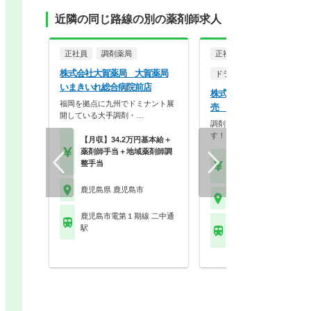
近隣の同じ路線の別の薬剤師求人
正社員
調剤薬局
正社員
株式会社大賀薬局 大賀薬局
ドラッグストア（OTCのみ
いまきいれ総合病院前店
株式会社マツモトキヨシ九
福岡を拠点に九州でドミナント展
売 マツモトキヨシ 上塩
開している大手調剤・…
調剤・OTCどちらも勉強で
す！
【月収】34.2万円基本給＋
薬剤師手当＋地域薬剤師調
【月収】40.0万円
整手当
【年収】480万円～60
鹿児島県 鹿児島市
鹿児島県 鹿児島市
鹿児島市電第１期線 二中通
鹿児島市電第１期線 上
駅
駅