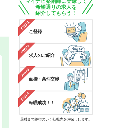
マイナビ薬剤師に登録して
希望通りの求人を
紹介してもらう！
STEP1
ご登録
STEP2
求人のご紹介
STEP3
面接・条件交渉
STEP4
転職成功！！
最後まで納得のいく転職先をお探しします。