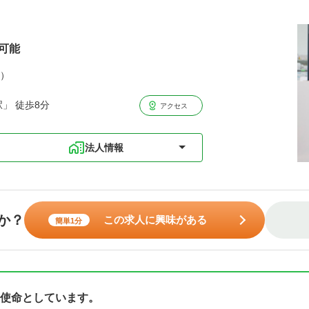
可能
分）
」 徒歩8分
アクセス
法人情報
か？
この求人に興味がある
簡単1分
使命としています。