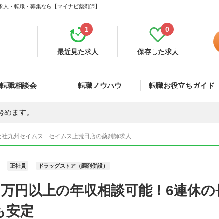
 求人・転職・募集なら【マイナビ薬剤師】
1
0
最近見た求人
保存した求人
転職相談会
転職ノウハウ
転職お役立ちガイド
努めます。
会社九州セイムス セイムス上荒田店の薬剤師求人
正社員
ドラッグストア（調剤併設）
0万円以上の年収相談可能！6連休
も安定