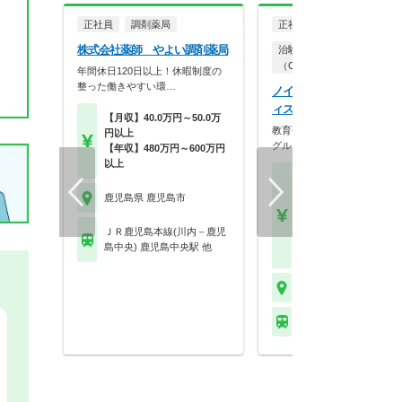
正社員
調剤薬局
正社員
株式会社薬師 やよい調剤薬局
治験コーディネーター
（CRC）
年間休日120日以上！休暇制度の
整った働きやすい環…
ノイエス株式会社 鹿児島
ィス（鹿児島エリア担当）
【月収】40.0万円～50.0万
教育研修制度が充実／エムス
円以上
グループでCRC募集…
【年収】480万円～600万円
以上
【月収】31.0万円～39.
円程度
鹿児島県 鹿児島市
【年収】442万円～56
程度 ※CRC経験者は
ＪＲ鹿児島本線(川内－鹿児
験・能力および前職給
島中央) 鹿児島中央駅 他
考慮のうえ決定します
鹿児島県 鹿児島市
※お問い合わせくださ