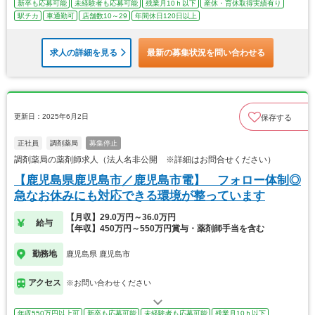
新卒も応募可能
未経験者も応募可能
残業月10ｈ以下
産休・育休取得実績有り
駅チカ
車通勤可
店舗数10～29
年間休日120日以上
求人の詳細を見る
最新の募集状況を問い合わせる
更新日：2025年6月2日
保存する
正社員
調剤薬局
募集停止
調剤薬局の薬剤師求人（法人名非公開 ※詳細はお問合せください）
【鹿児島県鹿児島市／鹿児島市電】 フォロー体制◎
急なお休みにも対応できる環境が整っています
【月収】29.0万円～36.0万円
給与
【年収】450万円～550万円賞与・薬剤師手当を含む
勤務地
鹿児島県 鹿児島市
アクセス
※お問い合わせください
年収550万円以上可
新卒も応募可能
未経験者も応募可能
残業月10ｈ以下