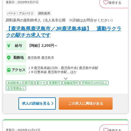
更新日：2020年5月27日
保存する
パート・アルバイト
調剤薬局
調剤薬局の薬剤師求人（法人名非公開 ※詳細はお問合せください）
【鹿児島県鹿児島市／JR鹿児島本線】 通勤ラクラ
クの駅チカ求人です
給与
【時給】2,200円～
勤務地
鹿児島県 鹿児島市
ＪＲ鹿児島本線(川内－鹿児島中央) 鹿児島中央駅
アクセス
ＪＲ日豊本線 鹿児島中央駅…ほか
未経験者も応募可能
駅チカ
車通勤可
積極採用中
年間休日120日以上
在宅業務あり
求人の詳細を見る
この求人に興味がある
更新日：2025年11月17日
保存する