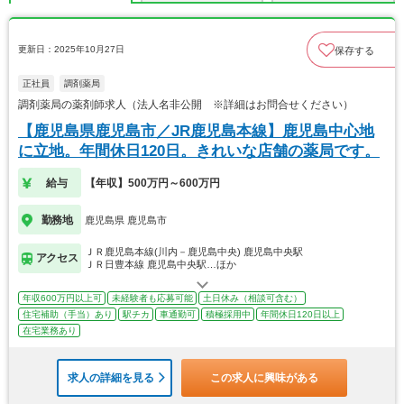
更新日：2025年10月27日
保存する
正社員
調剤薬局
調剤薬局の薬剤師求人（法人名非公開 ※詳細はお問合せください）
【鹿児島県鹿児島市／JR鹿児島本線】鹿児島中心地
に立地。年間休日120日。きれいな店舗の薬局です。
給与
【年収】500万円～600万円
勤務地
鹿児島県 鹿児島市
ＪＲ鹿児島本線(川内－鹿児島中央) 鹿児島中央駅
アクセス
ＪＲ日豊本線 鹿児島中央駅…ほか
年収600万円以上可
未経験者も応募可能
土日休み（相談可含む）
住宅補助（手当）あり
駅チカ
車通勤可
積極採用中
年間休日120日以上
在宅業務あり
求人の詳細を見る
この求人に興味がある