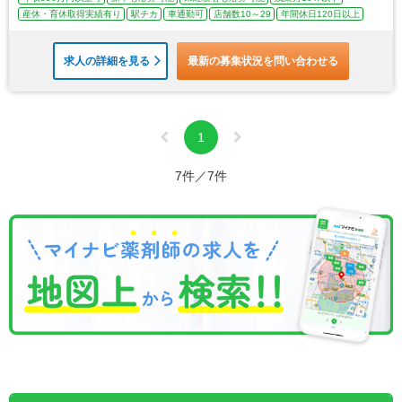
産休・育休取得実績有り
駅チカ
車通勤可
店舗数10～29
年間休日120日以上
求人の詳細を見る
最新の募集状況を問い合わせる
1
7件／7件