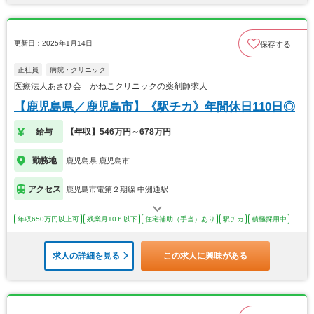
更新日：2025年1月14日
保存する
正社員
病院・クリニック
医療法人あさひ会 かねこクリニックの薬剤師求人
【鹿児島県／鹿児島市】《駅チカ》年間休日110日◎
給与
【年収】546万円～678万円
勤務地
鹿児島県 鹿児島市
アクセス
鹿児島市電第２期線 中洲通駅
年収650万円以上可
残業月10ｈ以下
住宅補助（手当）あり
駅チカ
積極採用中
求人の詳細を見る
この求人に興味がある