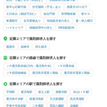
原則、引越しを伴う転勤なし
未経験者も応募可能
新卒も応募可能
住宅補助（手当）あり
残業月10ｈ以下
土日休み（相談可含む）
総合門前
管理職候補
駅チカ
車通勤可
在宅業務あり
登録販売者の求人
夏～秋入職可
ハイキャリア
積極採用中の求人
WEB面接OK
近隣エリアで薬剤師求人を探す
鹿屋市
枕崎市
阿久根市
近隣エリアの路線で薬剤師求人を探す
ＪＲ鹿児島本線(川内－鹿児島中央)
ＪＲ日豊本線
ＪＲ指宿枕崎線
鹿児島市電第１期線
鹿児島市電第２期線
近隣エリアの駅で薬剤師求人を探す
宇宿駅
鹿児島駅
坂之上駅
慈眼寺駅
谷山(ＪＲ)駅
鹿児島中央駅
南鹿児島駅
天文館通駅
高見馬場駅
甲東中学校前駅
二中通駅
荒田八幡駅
涙橋駅