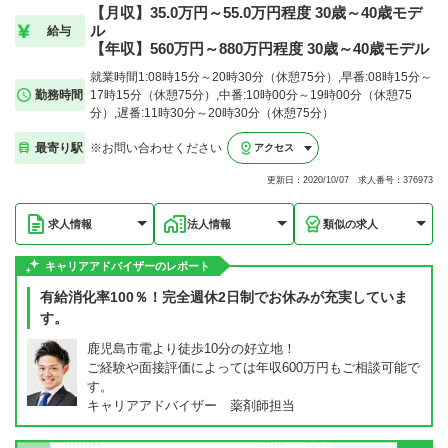
【月収】35.0万円～55.0万円程度 30歳～40歳モデ
ル
給与
【年収】560万円～880万円程度 30歳～40歳モデル
就業時間1:08時15分～20時30分（休憩75分）,早番:08時15分～
勤務時間
17時15分（休憩75分）,中番:10時00分～19時00分（休憩75
分）,遅番:11時30分～20時30分（休憩75分）
最寄り駅
※お問い合わせください
アクセス
更新日：2020/10/07 求人番号：376973
求人情報
法人情報
類似の求人
キャリアアドバイザーのレポート
有給消化率100％！完全週休2日制でお休みが充実していま
す。
鹿児島市電より徒歩10分の好立地！
ご経験や面接評価によっては年収600万円もご相談可能で
す。
キャリアアドバイザー 薬剤師担当