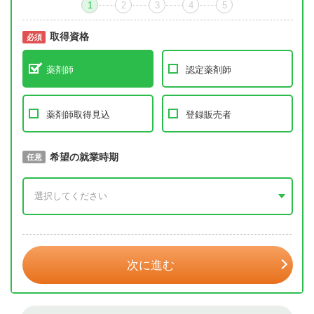
1
2
3
4
5
取得資格
必須
必須
薬剤師
認定薬剤師
薬剤師取得見込
登録販売者
取得予定年
希望の就業時期
必須
任意
年 3月
次に進む