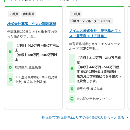
正社員
調剤薬局
正社員
治験コーディネーター（CRC）
株式会社薬師 やよい調剤薬局
ノイエス株式会社 鹿児島オフィ
年間休日120日以上！休暇制度の整
ス（鹿児島エリア担当）
った働きやすい環…
教育研修制度が充実／エムスリーグ
【月収】40.0万円～50.0万円以
ループでCRC募集…
上
【年収】480万円～600万円以
【月収】31.0万円～39.3万円程
上
度
【年収】442万円～564万円程
鹿児島県 鹿児島市
度 ※CRC経験者は業務経験・
能力および前職給与を考慮のう
ＪＲ鹿児島本線(川内－鹿児島
え決定します。
中央) 鹿児島中央駅 他
鹿児島県 鹿児島市
※お問い合わせください
鹿児島市(鹿児島県)エリアの薬剤師求人をもっと見る