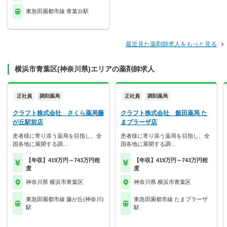
東急田園都市線 青葉台駅
最近見た薬剤師求人をもっと見る
横浜市青葉区(神奈川県)エリアの薬剤師求人
正社員
調剤薬局
正社員
調剤薬局
クラフト株式会社 さくら薬局藤
クラフト株式会社 飯田薬局 た
が丘駅前店
まプラーザ店
患者様に寄り添う薬局を目指し、全
患者様に寄り添う薬局を目指し、全
国各地に展開する調…
国各地に展開する調…
【年収】419万円～743万円程
【年収】419万円～743万円程
度
度
神奈川県 横浜市青葉区
神奈川県 横浜市青葉区
東急田園都市線 藤が丘(神奈川)
東急田園都市線 たまプラーザ
駅
駅