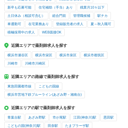
新卒も応募可能
住宅補助（手当）あり
残業月10ｈ以下
土日休み（相談可含む）
総合門前
管理職候補
駅チカ
車通勤可
在宅業務あり
登録販売者の求人
夏～秋入職可
積極採用中の求人
WEB面接OK
近隣エリアで薬剤師求人を探す
横浜市瀬谷区
横浜市栄区
横浜市泉区
横浜市都筑区
川崎市
川崎市川崎区
近隣エリアの路線で薬剤師求人を探す
東急田園都市線
こどもの国線
横浜市営地下鉄ブルーライン(あざみ野－湘南台)
近隣エリアの駅で薬剤師求人を探す
青葉台駅
あざみ野駅
市が尾駅
江田(神奈川)駅
恩田駅
こどもの国(神奈川)駅
田奈駅
たまプラーザ駅