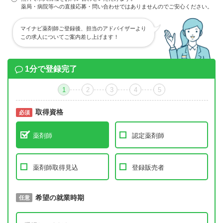
薬局・病院等への直接応募・問い合わせではありませんのでご安心ください。
マイナビ薬剤師ご登録後、担当のアドバイザーより
この求人についてご案内差し上げます！
1分で登録完了
1
2
3
4
5
取得資格
必須
必須
薬剤師
認定薬剤師
薬剤師取得見込
登録販売者
取得予定年
希望の就業時期
必須
任意