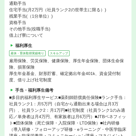
通勤手当
住宅手当(月2万円（社員ランク2の世帯主に限る）)
残業手当(（1分単位）)
資格手当
その他手当(役職手当)
借上げ寮について
福利厚生
産休・育休取得実績有り
スキルアップ
雇用保険、労災保険、健康保険、厚生年金保険、団体生命保
険、損害保険
厚生年金基金、財形貯蓄、確定拠出年金401k、資金貸付制
度、借り上げ社宅制度
手当・福利厚生備考
■多目的福利厚生サービス■薬剤師賠償責任保険■ランク手当：
社員ランク1：月5万円（自宅から通勤出来る場合は月3万
円）、社員ランク2：月1万円■社宅制度（社員ランク1のみ適
応／単身者は月4万円、有家族者は月6万円）■JTBベネフィッ
ト■団体保険（死亡保障・入院保障・LTD保険）■社内研修
（導入研修・フォローアップ研修・eラーニング・中医学臨床
講座・臨床栄養学・コミュニケーション講座・マネジメント