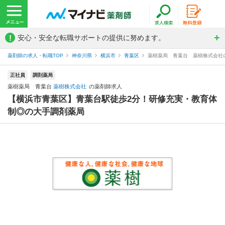
!
安心・安全な転職サポートの提供に努めます。
薬剤師の求人・転職TOP
神奈川県
横浜市
青葉区
薬樹薬局 青葉台 薬樹株式会社
正社員
調剤薬局
薬樹薬局 青葉台
薬樹株式会社
の薬剤師求人
【横浜市青葉区】青葉台駅徒歩2分！研修充実・教育体
制◎の大手調剤薬局