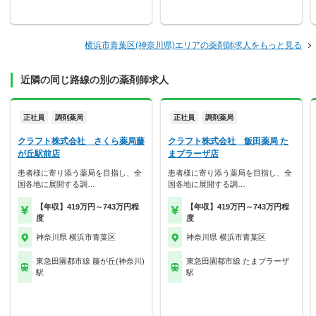
横浜市青葉区(神奈川県)エリアの薬剤師求人をもっと見る
近隣の同じ路線の別の薬剤師求人
正社員
調剤薬局
正社員
調剤薬局
クラフト株式会社 さくら薬局藤
クラフト株式会社 飯田薬局 た
が丘駅前店
まプラーザ店
患者様に寄り添う薬局を目指し、全
患者様に寄り添う薬局を目指し、全
国各地に展開する調…
国各地に展開する調…
【年収】419万円～743万円程
【年収】419万円～743万円程
度
度
神奈川県 横浜市青葉区
神奈川県 横浜市青葉区
東急田園都市線 藤が丘(神奈川)
東急田園都市線 たまプラーザ
駅
駅