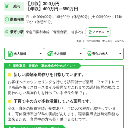
【月収】30.0万円
給与
【年収】400万円～650万円
月～金:09時00分～19時30分（休憩60分）,土:09時00分～17時
勤務時間
30分（休憩60分）
最寄り駅
東急田園都市線「青葉台駅」 徒歩2分
アクセス
更新日：2026/06/18 求人番号：464285
求人情報
法人情報
類似の求人
薬樹薬局 青葉台 薬樹株式会社のポイント
新しい調剤薬局作りを目指しています。
お客様へのカウンセリングを行なう訪問健ナビ薬局、フェアトレー
ド商品を扱うスロースタイル薬局などこれまでの調剤薬局の概念に
捉われない薬局作りを行っている成長企業です。
子育て中の方が多数活躍している薬局です。
産休・育休の取得実績が多数あり、年に60名程度が取得していま
す。育休復帰率は98%の実績があります。職場復帰後は時短勤務も
出来るため、育児中の方も長く働ける会社です。