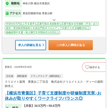
勤務地
神奈川県 横浜市青葉区
アクセス
東急田園都市線 青葉台駅
年収500万円以上可
新卒も応募可能
未経験者も応募可能
住宅補助（手当）あり
産休・育休取得実績有り
総合門前
スキルアップ
駅チカ
店舗数30以上
積極採用中
夏～秋入職可
年間休日120日以上
求人の詳細を見る
この求人に興味がある
更新日：2026年6月18日
保存する
正社員
調剤薬局
ドラッグストア（調剤併設）
クリエイト薬局 青葉台二丁目店 株式会社クリエイトエス・ディーの薬剤
師求人
【横浜市青葉区】子育て支援制度や研修制度充実♪お
休みが取りやすくワークライフバランス◎
【月収】34.5万円～50.0万円
給与