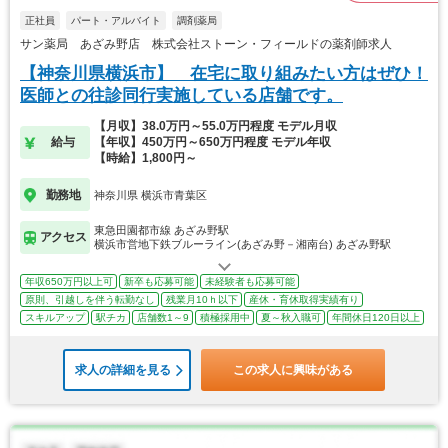
正社員
パート・アルバイト
調剤薬局
サン薬局 あざみ野店 株式会社ストーン・フィールドの薬剤師求人
【神奈川県横浜市】 在宅に取り組みたい方はぜひ！
医師との往診同行実施している店舗です。
【月収】38.0万円～55.0万円程度 モデル月収
給与
【年収】450万円～650万円程度 モデル年収
【時給】1,800円～
勤務地
神奈川県 横浜市青葉区
東急田園都市線 あざみ野駅
アクセス
横浜市営地下鉄ブルーライン(あざみ野－湘南台) あざみ野駅
年収650万円以上可
新卒も応募可能
未経験者も応募可能
原則、引越しを伴う転勤なし
残業月10ｈ以下
産休・育休取得実績有り
スキルアップ
駅チカ
店舗数1～9
積極採用中
夏～秋入職可
年間休日120日以上
求人の詳細を見る
この求人に興味がある