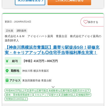
求人の詳細を見る
この求人に興味がある
更新日：2026年6月24日
保存する
正社員
調剤薬局
株式会社Ａ＆Ｍ アイセイハート薬局 青葉台店 株式会社アイセイ薬局の
薬剤師求人
【神奈川県横浜市青葉区】最寄り駅徒歩5分！研修充
実・キャリアアップも◎住宅手当等福利厚生充実！
給与
【年収】418万円～806万円
勤務地
神奈川県 横浜市青葉区
アクセス
東急田園都市線 青葉台駅
年収800万円以上可
新卒も応募可能
未経験者も応募可能
残業月10ｈ以下
産休・育休取得実績有り
スキルアップ
駅チカ
店舗数30以上
積極採用中
年間休日120日以上