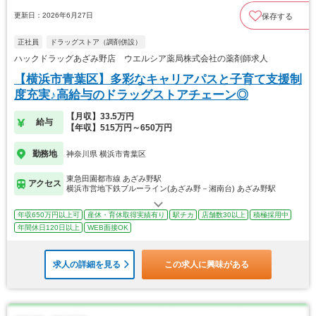
更新日：2026年6月27日
保存する
正社員
ドラッグストア（調剤併設）
ハックドラッグあざみ野店 ウエルシア薬局株式会社の薬剤師求人
【横浜市青葉区】多彩なキャリアパスと子育て支援制
度充実♪高給与のドラッグストアチェーン◎
【月収】33.5万円
給与
【年収】515万円～650万円
勤務地
神奈川県 横浜市青葉区
東急田園都市線 あざみ野駅
アクセス
横浜市営地下鉄ブルーライン(あざみ野－湘南台) あざみ野駅
年収650万円以上可
産休・育休取得実績有り
駅チカ
店舗数30以上
積極採用中
年間休日120日以上
WEB面接OK
求人の詳細を見る
この求人に興味がある