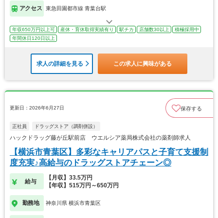
アクセス
東急田園都市線 青葉台駅
年収650万円以上可
産休・育休取得実績有り
駅チカ
店舗数30以上
積極採用中
年間休日120日以上
求人の詳細を見る
この求人に興味がある
更新日：2026年6月27日
保存する
正社員
ドラッグストア（調剤併設）
ハックドラッグ藤が丘駅前店 ウエルシア薬局株式会社の薬剤師求人
【横浜市青葉区】多彩なキャリアパスと子育て支援制
度充実♪高給与のドラッグストアチェーン◎
【月収】33.5万円
給与
【年収】515万円～650万円
勤務地
神奈川県 横浜市青葉区