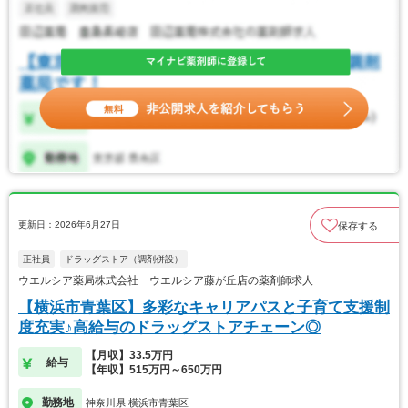
更新日：2026年6月27日
保存する
正社員
ドラッグストア（調剤併設）
ウエルシア薬局株式会社 ウエルシア藤が丘店の薬剤師求人
【横浜市青葉区】多彩なキャリアパスと子育て支援制
度充実♪高給与のドラッグストアチェーン◎
【月収】33.5万円
給与
【年収】515万円～650万円
勤務地
神奈川県 横浜市青葉区