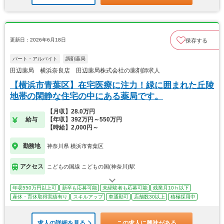
更新日：2026年6月18日
保存する
パート・アルバイト
調剤薬局
田辺薬局 横浜奈良店 田辺薬局株式会社の薬剤師求人
【横浜市青葉区】在宅医療に注力！緑に囲まれた丘陵
地帯の閑静な住宅の中にある薬局です。
【月収】28.0万円
給与
【年収】392万円～550万円
【時給】2,000円～
勤務地
神奈川県 横浜市青葉区
アクセス
こどもの国線 こどもの国(神奈川)駅
年収550万円以上可
新卒も応募可能
未経験者も応募可能
残業月10ｈ以下
産休・育休取得実績有り
スキルアップ
車通勤可
店舗数30以上
積極採用中
求人の詳細を見る
この求人に興味がある