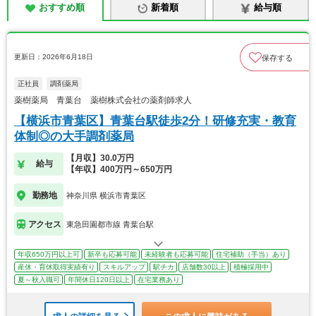
おすすめ順
新着順
給与順
更新日：2026年6月18日
保存する
正社員
調剤薬局
薬樹薬局 青葉台 薬樹株式会社の薬剤師求人
【横浜市青葉区】青葉台駅徒歩2分！研修充実・教育
体制◎の大手調剤薬局
【月収】30.0万円
給与
【年収】400万円～650万円
勤務地
神奈川県 横浜市青葉区
アクセス
東急田園都市線 青葉台駅
年収650万円以上可
新卒も応募可能
未経験者も応募可能
住宅補助（手当）あり
産休・育休取得実績有り
スキルアップ
駅チカ
店舗数30以上
積極採用中
夏～秋入職可
年間休日120日以上
在宅業務あり