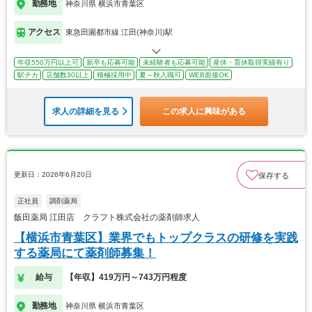
勤務地
神奈川県 横浜市青葉区
アクセス
東急田園都市線 江田(神奈川)駅
年収550万円以上可
新卒も応募可能
未経験者も応募可能
産休・育休取得実績有り
駅チカ
店舗数30以上
積極採用中
夏～秋入職可
WEB面接OK
求人の詳細を見る
この求人に興味がある
更新日：2026年6月20日
保存する
正社員
調剤薬局
飯田薬局 江田店 クラフト株式会社の薬剤師求人
【横浜市青葉区】業界でもトップクラスの研修を実践
する薬局にて薬剤師募集！
給与
【年収】419万円～743万円程度
勤務地
神奈川県 横浜市青葉区