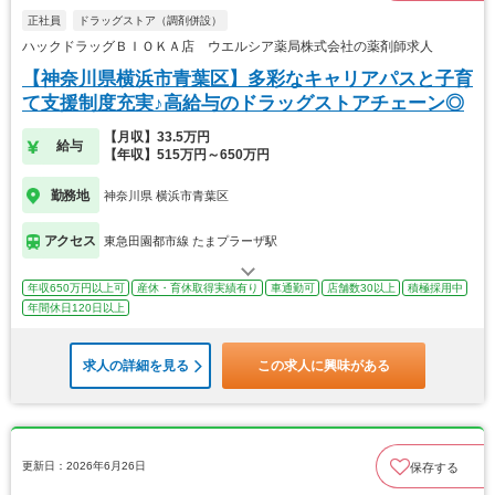
正社員
ドラッグストア（調剤併設）
ハックドラッグＢＩＯＫＡ店 ウエルシア薬局株式会社の薬剤師求人
【神奈川県横浜市青葉区】多彩なキャリアパスと子育
て支援制度充実♪高給与のドラッグストアチェーン◎
【月収】33.5万円
給与
【年収】515万円～650万円
勤務地
神奈川県 横浜市青葉区
アクセス
東急田園都市線 たまプラーザ駅
年収650万円以上可
産休・育休取得実績有り
車通勤可
店舗数30以上
積極採用中
年間休日120日以上
求人の詳細を見る
この求人に興味がある
更新日：2026年6月26日
保存する