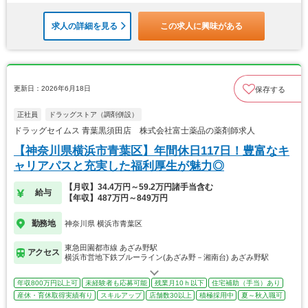
求人の詳細を見る
この求人に興味がある
更新日：2026年6月18日
保存する
正社員
ドラッグストア（調剤併設）
ドラッグセイムス 青葉黒須田店 株式会社富士薬品の薬剤師求人
【神奈川県横浜市青葉区】年間休日117日！豊富なキ
ャリアパスと充実した福利厚生が魅力◎
【月収】34.4万円～59.2万円諸手当含む
給与
【年収】487万円～849万円
勤務地
神奈川県 横浜市青葉区
東急田園都市線 あざみ野駅
アクセス
横浜市営地下鉄ブルーライン(あざみ野－湘南台) あざみ野駅
年収800万円以上可
未経験者も応募可能
残業月10ｈ以下
住宅補助（手当）あり
産休・育休取得実績有り
スキルアップ
店舗数30以上
積極採用中
夏～秋入職可