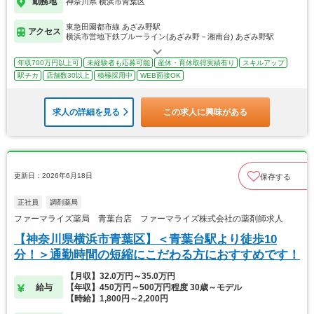
勤務地
神奈川県 横浜市青葉区
東急田園都市線 あざみ野駅
アクセス
横浜市営地下鉄ブルーライン(あざみ野－湘南台) あざみ野駅
年収700万円以上可
未経験者も応募可能
産休・育休取得実績有り
スキルアップ
駅チカ
店舗数30以上
積極採用中
WEB面接OK
求人の詳細を見る
この求人に興味がある
更新日：2026年6月18日
保存する
正社員
調剤薬局
ファーマライズ薬局 青葉台店 ファーマライズ株式会社の薬剤師求人
【神奈川県横浜市青葉区】＜青葉台駅より徒歩10
分！＞通勤時間の短縮にこだわる方におすすめです！
【月収】32.0万円～35.0万円
給与
【年収】450万円～500万円程度 30歳～モデル
【時給】1,800円～2,200円