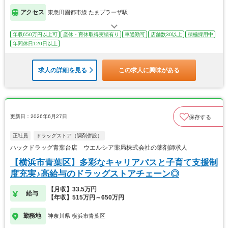
アクセス
東急田園都市線 たまプラーザ駅
年収650万円以上可
産休・育休取得実績有り
車通勤可
店舗数30以上
積極採用中
年間休日120日以上
求人の詳細を見る
この求人に興味がある
更新日：2026年6月27日
保存する
正社員
ドラッグストア（調剤併設）
ハックドラッグ青葉台店 ウエルシア薬局株式会社の薬剤師求人
【横浜市青葉区】多彩なキャリアパスと子育て支援制
度充実♪高給与のドラッグストアチェーン◎
【月収】33.5万円
給与
【年収】515万円～650万円
勤務地
神奈川県 横浜市青葉区