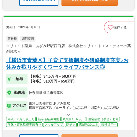
更新日：2026年6月18日
保存する
正社員
調剤薬局
クリエイト薬局 あざみ野駅西口店 株式会社クリエイトエス・ディーの薬
剤師求人
【横浜市青葉区】子育て支援制度や研修制度充実♪お
休みが取りやすくワークライフバランス◎
【月収】34.5万円～50.0万円
給与
【年収】510万円～650万円
勤務地
神奈川県 横浜市青葉区
東急田園都市線 あざみ野駅
アクセス
横浜市営地下鉄ブルーライン(あざみ野－湘南台) あざみ野駅
年収650万円以上可
新卒も応募可能
残業月10ｈ以下
住宅補助（手当）あり
産休・育休取得実績有り
スキルアップ
駅チカ
店舗数30以上
積極採用中