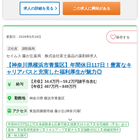
求人の詳細を見る
この求人に興味がある
更新日：2026年6月18日
保存する
正社員
調剤薬局
セイムス 藤が丘薬局 株式会社富士薬品の薬剤師求人
【神奈川県横浜市青葉区】年間休日117日！豊富なキ
ャリアパスと充実した福利厚生が魅力◎
【月収】34.4万円～59.2万円諸手当含む
給与
【年収】487万円～849万円
勤務地
神奈川県 横浜市青葉区
アクセス
東急田園都市線 藤が丘(神奈川)駅
年収800万円以上可
未経験者も応募可能
残業月10ｈ以下
住宅補助（手当）あり
産休・育休取得実績有り
スキルアップ
駅チカ
店舗数30以上
積極採用中
夏～秋入職可