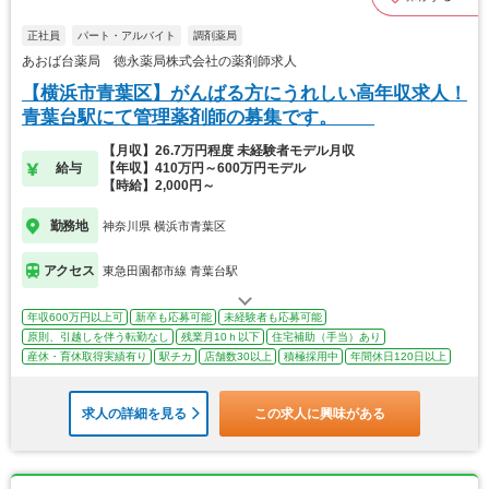
正社員
パート・アルバイト
調剤薬局
あおば台薬局 徳永薬局株式会社の薬剤師求人
【横浜市青葉区】がんばる方にうれしい高年収求人！
青葉台駅にて管理薬剤師の募集です。
【月収】26.7万円程度 未経験者モデル月収
給与
【年収】410万円～600万円モデル
【時給】2,000円～
勤務地
神奈川県 横浜市青葉区
アクセス
東急田園都市線 青葉台駅
年収600万円以上可
新卒も応募可能
未経験者も応募可能
原則、引越しを伴う転勤なし
残業月10ｈ以下
住宅補助（手当）あり
産休・育休取得実績有り
駅チカ
店舗数30以上
積極採用中
年間休日120日以上
求人の詳細を見る
この求人に興味がある