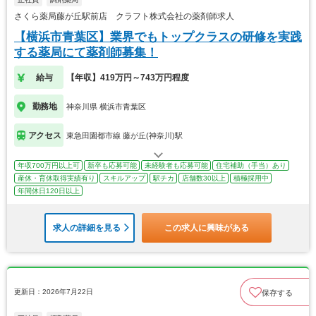
さくら薬局藤が丘駅前店 クラフト株式会社の薬剤師求人
【横浜市青葉区】業界でもトップクラスの研修を実践
する薬局にて薬剤師募集！
給与
【年収】419万円～743万円程度
勤務地
神奈川県 横浜市青葉区
アクセス
東急田園都市線 藤が丘(神奈川)駅
年収700万円以上可
新卒も応募可能
未経験者も応募可能
住宅補助（手当）あり
産休・育休取得実績有り
スキルアップ
駅チカ
店舗数30以上
積極採用中
年間休日120日以上
求人の詳細を見る
この求人に興味がある
更新日：2026年7月22日
保存する