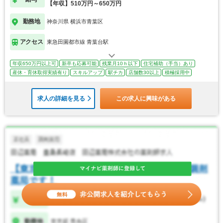
【年収】510万円～650万円
勤務地
神奈川県 横浜市青葉区
アクセス
東急田園都市線 青葉台駅
年収650万円以上可
新卒も応募可能
残業月10ｈ以下
住宅補助（手当）あり
産休・育休取得実績有り
スキルアップ
駅チカ
店舗数30以上
積極採用中
求人の詳細を見る
この求人に興味がある