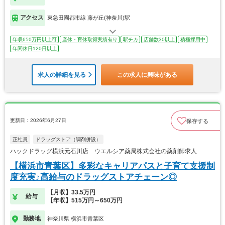
アクセス
東急田園都市線 藤が丘(神奈川)駅
年収650万円以上可
産休・育休取得実績有り
駅チカ
店舗数30以上
積極採用中
年間休日120日以上
求人の詳細を見る
この求人に興味がある
更新日：2026年6月27日
保存する
正社員
ドラッグストア（調剤併設）
ハックドラッグ横浜元石川店 ウエルシア薬局株式会社の薬剤師求人
【横浜市青葉区】多彩なキャリアパスと子育て支援制
度充実♪高給与のドラッグストアチェーン◎
【月収】33.5万円
給与
【年収】515万円～650万円
勤務地
神奈川県 横浜市青葉区