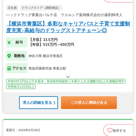
正社員
ドラッグストア（調剤併設）
ハックドラッグ青葉台パルテ店 ウエルシア薬局株式会社の薬剤師求人
【横浜市青葉区】多彩なキャリアパスと子育て支援制
度充実♪高給与のドラッグストアチェーン◎
【月収】33.5万円
給与
【年収】515万円～650万円
勤務地
神奈川県 横浜市青葉区
アクセス
東急田園都市線 青葉台駅
年収650万円以上可
産休・育休取得実績有り
駅チカ
店舗数30以上
積極採用中
年間休日120日以上
求人の詳細を見る
この求人に興味がある
更新日：2026年6月26日
保存する