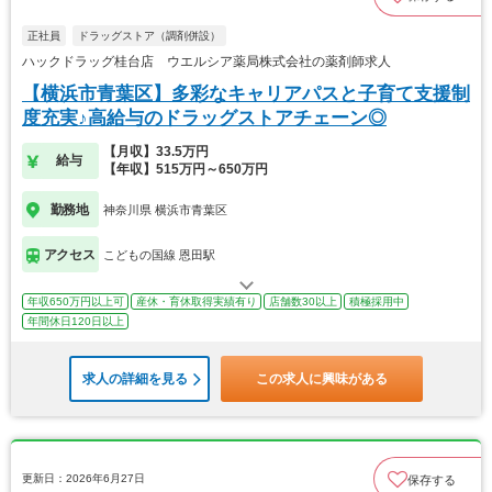
正社員
ドラッグストア（調剤併設）
ハックドラッグ桂台店 ウエルシア薬局株式会社の薬剤師求人
【横浜市青葉区】多彩なキャリアパスと子育て支援制
度充実♪高給与のドラッグストアチェーン◎
【月収】33.5万円
給与
【年収】515万円～650万円
勤務地
神奈川県 横浜市青葉区
アクセス
こどもの国線 恩田駅
年収650万円以上可
産休・育休取得実績有り
店舗数30以上
積極採用中
年間休日120日以上
求人の詳細を見る
この求人に興味がある
更新日：2026年6月27日
保存する