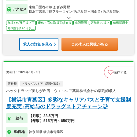
東急田園都市線 あざみ野駅
アクセス
横浜市営地下鉄ブルーライン(あざみ野－湘南台) あざみ野駅
年収650万円以上可
産休・育休取得実績有り
車通勤可
店舗数30以上
積極採用中
年間休日120日以上
求人の詳細を見る
この求人に興味がある
更新日：2026年6月27日
保存する
正社員
ドラッグストア（調剤併設）
ハックドラッグ美しが丘店 ウエルシア薬局株式会社の薬剤師求人
【横浜市青葉区】多彩なキャリアパスと子育て支援制
度充実♪高給与のドラッグストアチェーン◎
【月収】33.5万円
給与
【年収】515万円～650万円
勤務地
神奈川県 横浜市青葉区