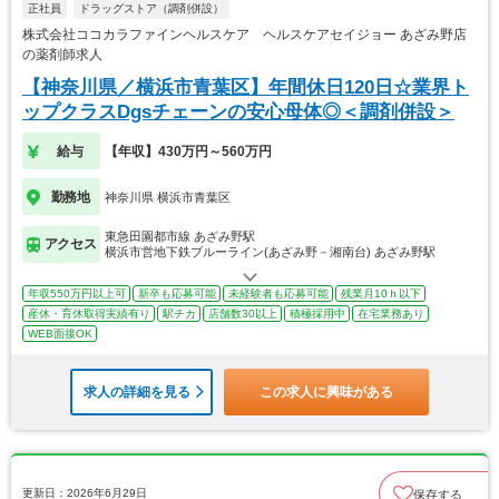
正社員
ドラッグストア（調剤併設）
株式会社ココカラファインヘルスケア ヘルスケアセイジョー あざみ野店
の薬剤師求人
【神奈川県／横浜市青葉区】年間休日120日☆業界ト
ップクラスDgsチェーンの安心母体◎＜調剤併設＞
給与
【年収】430万円～560万円
勤務地
神奈川県 横浜市青葉区
東急田園都市線 あざみ野駅
アクセス
横浜市営地下鉄ブルーライン(あざみ野－湘南台) あざみ野駅
年収550万円以上可
新卒も応募可能
未経験者も応募可能
残業月10ｈ以下
産休・育休取得実績有り
駅チカ
店舗数30以上
積極採用中
在宅業務あり
WEB面接OK
求人の詳細を見る
この求人に興味がある
更新日：2026年6月29日
保存する