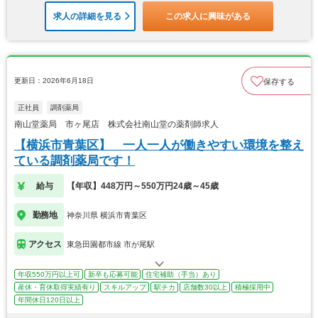
求人の詳細を見る
この求人に興味がある
更新日：2026年6月18日
保存する
正社員
調剤薬局
南山堂薬局 市ヶ尾店 株式会社南山堂の薬剤師求人
【横浜市青葉区】 一人一人が働きやすい環境を整え
ている調剤薬局です！
給与
【年収】448万円～550万円24歳～45歳
勤務地
神奈川県 横浜市青葉区
アクセス
東急田園都市線 市が尾駅
年収550万円以上可
新卒も応募可能
住宅補助（手当）あり
産休・育休取得実績有り
スキルアップ
駅チカ
店舗数30以上
積極採用中
年間休日120日以上