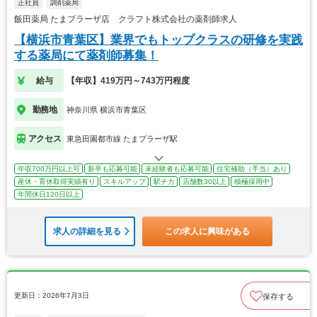
正社員
調剤薬局
飯田薬局 たまプラーザ店 クラフト株式会社の薬剤師求人
【横浜市青葉区】業界でもトップクラスの研修を実践
する薬局にて薬剤師募集！
給与
【年収】419万円～743万円程度
勤務地
神奈川県 横浜市青葉区
アクセス
東急田園都市線 たまプラーザ駅
年収700万円以上可
新卒も応募可能
未経験者も応募可能
住宅補助（手当）あり
産休・育休取得実績有り
スキルアップ
駅チカ
店舗数30以上
積極採用中
年間休日120日以上
求人の詳細を見る
この求人に興味がある
更新日：2026年7月3日
保存する