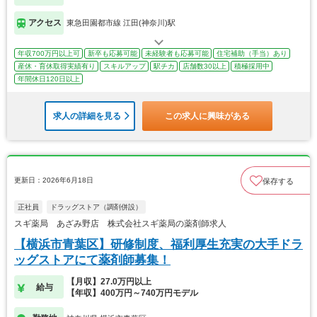
アクセス
東急田園都市線 江田(神奈川)駅
年収700万円以上可
新卒も応募可能
未経験者も応募可能
住宅補助（手当）あり
産休・育休取得実績有り
スキルアップ
駅チカ
店舗数30以上
積極採用中
年間休日120日以上
求人の詳細を見る
この求人に興味がある
更新日：2026年6月18日
保存する
正社員
ドラッグストア（調剤併設）
スギ薬局 あざみ野店 株式会社スギ薬局の薬剤師求人
【横浜市青葉区】研修制度、福利厚生充実の大手ドラ
ッグストアにて薬剤師募集！
【月収】27.0万円以上
給与
【年収】400万円～740万円モデル