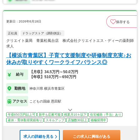
更新日：2026年6月18日
保存する
正社員
ドラッグストア（調剤併設）
クリエイト薬局 青葉松風台店 株式会社クリエイトエス・ディーの薬剤師
求人
【横浜市青葉区】子育て支援制度や研修制度充実♪お
休みが取りやすくワークライフバランス◎
【月収】34.5万円～50.0万円
給与
【年収】510万円～650万円
勤務地
神奈川県 横浜市青葉区
アクセス
こどもの国線 恩田駅
年収650万円以上可
新卒も応募可能
残業月10ｈ以下
住宅補助（手当）あり
産休・育休取得実績有り
スキルアップ
店舗数30以上
積極採用中
求人の詳細を見る
この求人に興味がある