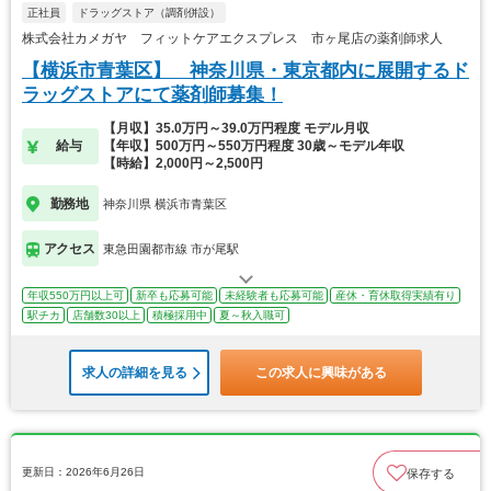
正社員
ドラッグストア（調剤併設）
株式会社カメガヤ フィットケアエクスプレス 市ヶ尾店の薬剤師求人
【横浜市青葉区】 神奈川県・東京都内に展開するド
ラッグストアにて薬剤師募集！
【月収】35.0万円～39.0万円程度 モデル月収
給与
【年収】500万円～550万円程度 30歳～モデル年収
【時給】2,000円～2,500円
勤務地
神奈川県 横浜市青葉区
アクセス
東急田園都市線 市が尾駅
年収550万円以上可
新卒も応募可能
未経験者も応募可能
産休・育休取得実績有り
駅チカ
店舗数30以上
積極採用中
夏～秋入職可
求人の詳細を見る
この求人に興味がある
更新日：2026年6月26日
保存する