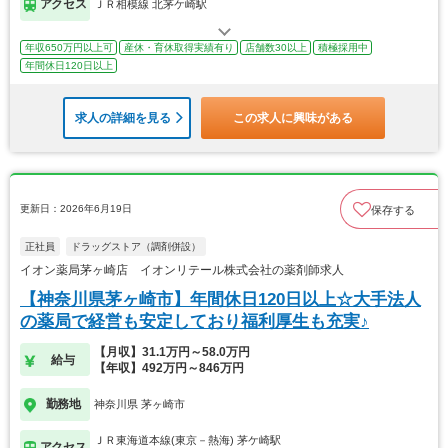
アクセス
ＪＲ相模線 北茅ケ崎駅
年収650万円以上可
産休・育休取得実績有り
店舗数30以上
積極採用中
年間休日120日以上
求人の詳細を見る
この求人に興味がある
更新日：2026年6月19日
保存する
正社員
ドラッグストア（調剤併設）
イオン薬局茅ヶ崎店 イオンリテール株式会社の薬剤師求人
【神奈川県茅ヶ崎市】年間休日120日以上☆大手法人
の薬局で経営も安定しており福利厚生も充実♪
【月収】31.1万円～58.0万円
給与
【年収】492万円～846万円
勤務地
神奈川県 茅ヶ崎市
ＪＲ東海道本線(東京－熱海) 茅ケ崎駅
アクセス