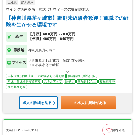
正社員
調剤薬局
ウイング湘南薬局 株式会社ウィーズの薬剤師求人
【神奈川県茅ヶ崎市】調剤未経験者歓迎！前職での経
験を生かせる環境です
【月収】40.0万円～70.0万円
給与
【年収】480万円～840万円
勤務地
神奈川県 茅ヶ崎市
ＪＲ東海道本線(東京－熱海) 茅ケ崎駅
アクセス
ＪＲ相模線 茅ケ崎駅
年収800万円以上可
未経験者も応募可能
住宅補助（手当）あり
産休・育休取得実績有り
スキルアップ
駅チカ
店舗数30以上
積極採用中
在宅業務あり
求人の詳細を見る
この求人に興味がある
更新日：2026年6月18日
保存する