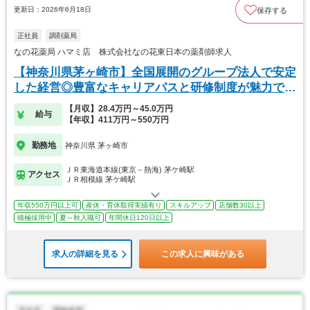
更新日：2026年6月18日
保存する
正社員
調剤薬局
なの花薬局 ハマミ店 株式会社なの花東日本の薬剤師求人
【神奈川県茅ヶ崎市】全国展開のグループ法人で安定
した経営◎豊富なキャリアパスと研修制度が魅力で
す！
【月収】28.4万円～45.0万円
給与
【年収】411万円～550万円
勤務地
神奈川県 茅ヶ崎市
ＪＲ東海道本線(東京－熱海) 茅ケ崎駅
アクセス
ＪＲ相模線 茅ケ崎駅
年収550万円以上可
産休・育休取得実績有り
スキルアップ
店舗数30以上
積極採用中
夏～秋入職可
年間休日120日以上
求人の詳細を見る
この求人に興味がある