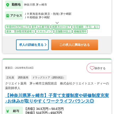
勤務地
神奈川県 茅ヶ崎市
ＪＲ東海道本線(東京－熱海) 茅ケ崎駅
アクセス
ＪＲ相模線 茅ケ崎駅
年収650万円以上可
新卒も応募可能
残業月10ｈ以下
住宅補助（手当）あり
産休・育休取得実績有り
スキルアップ
店舗数30以上
積極採用中
求人の詳細を見る
この求人に興味がある
更新日：2026年6月18日
保存する
正社員
調剤薬局
ドラッグストア（調剤併設）
クリエイト薬局 茅ヶ崎市立病院前店 株式会社クリエイトエス・ディーの
薬剤師求人
【神奈川県茅ヶ崎市】子育て支援制度や研修制度充実
♪お休みが取りやすくワークライフバランス◎
【月収】34.5万円～50.0万円
給与
【年収】510万円～650万円