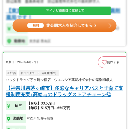
更新日：2026年6月27日
保存する
正社員
ドラッグストア（調剤併設）
ハックドラッグ茅ヶ崎今宿店 ウエルシア薬局株式会社の薬剤師求人
【神奈川県茅ヶ崎市】多彩なキャリアパスと子育て支
援制度充実♪高給与のドラッグストアチェーン◎
【月収】33.5万円
給与
【年収】515万円～650万円
勤務地
神奈川県 茅ヶ崎市