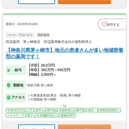
更新日：2026年6月18日
保存する
パート・アルバイト
調剤薬局
田辺薬局 茅ヶ崎南店 田辺薬局株式会社の薬剤師求人
【神奈川県茅ヶ崎市】地元の患者さんが多い地域密着
型の薬局です！
【月収】28.0万円
給与
【年収】392万円～550万円
【時給】2,000円～
勤務地
神奈川県 茅ヶ崎市
ＪＲ東海道本線(東京－熱海) 茅ケ崎駅
アクセス
ＪＲ相模線 茅ケ崎駅
年収550万円以上可
新卒も応募可能
未経験者も応募可能
産休・育休取得実績有り
スキルアップ
駅チカ
店舗数30以上
積極採用中