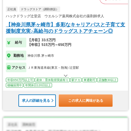
正社員
ドラッグストア（調剤併設）
ハックドラッグ辻堂店 ウエルシア薬局株式会社の薬剤師求人
【神奈川県茅ヶ崎市】多彩なキャリアパスと子育て支
援制度充実♪高給与のドラッグストアチェーン◎
【月収】33.5万円
給与
【年収】515万円～650万円
勤務地
神奈川県 茅ヶ崎市
アクセス
ＪＲ東海道本線(東京－熱海) 辻堂駅
年収650万円以上可
産休・育休取得実績有り
駅チカ
車通勤可
店舗数30以上
積極採用中
年間休日120日以上
求人の詳細を見る
この求人に興味がある