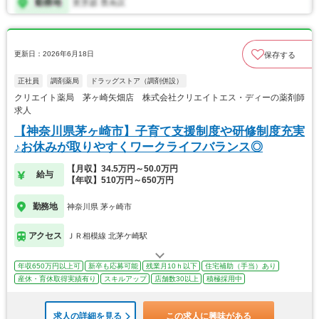
更新日：2026年6月18日
保存する
正社員
調剤薬局
ドラッグストア（調剤併設）
クリエイト薬局 茅ヶ崎矢畑店 株式会社クリエイトエス・ディーの薬剤師
求人
【神奈川県茅ヶ崎市】子育て支援制度や研修制度充実
♪お休みが取りやすくワークライフバランス◎
【月収】34.5万円～50.0万円
給与
【年収】510万円～650万円
勤務地
神奈川県 茅ヶ崎市
アクセス
ＪＲ相模線 北茅ケ崎駅
年収650万円以上可
新卒も応募可能
残業月10ｈ以下
住宅補助（手当）あり
産休・育休取得実績有り
スキルアップ
店舗数30以上
積極採用中
求人の詳細を見る
この求人に興味がある