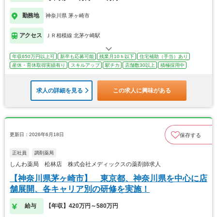
勤務地
神奈川県 茅ヶ崎市
アクセス
ＪＲ相模線 北茅ケ崎駅
年収650万円以上可
新卒も応募可能
残業月10ｈ以下
住宅補助（手当）あり
産休・育休取得実績有り
スキルアップ
駅チカ
店舗数30以上
積極採用中
求人の詳細を見る
この求人に興味がある
更新日：2026年6月18日
保存する
正社員
調剤薬局
しんわ薬局 松林店 株式会社メディックスの薬剤師求人
【神奈川県茅ヶ崎市】 東京都、神奈川県を中心に店
舗展開、各キャリア別の研修を実施！
給与
【年収】420万円～580万円