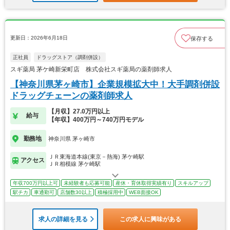
更新日：2026年6月18日
保存する
正社員
ドラッグストア（調剤併設）
スギ薬局 茅ケ崎新栄町店 株式会社スギ薬局の薬剤師求人
【神奈川県茅ヶ崎市】企業規模拡大中！大手調剤併設
ドラッグチェーンの薬剤師求人
【月収】27.0万円以上
給与
【年収】400万円～740万円モデル
勤務地
神奈川県 茅ヶ崎市
ＪＲ東海道本線(東京－熱海) 茅ケ崎駅
アクセス
ＪＲ相模線 茅ケ崎駅
年収700万円以上可
未経験者も応募可能
産休・育休取得実績有り
スキルアップ
駅チカ
車通勤可
店舗数30以上
積極採用中
WEB面接OK
求人の詳細を見る
この求人に興味がある