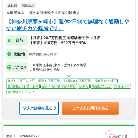
正社員
調剤薬局
元町光薬局 徳永薬局株式会社の薬剤師求人
【神奈川県茅ヶ崎市】週休2日制で無理なく通勤しや
すい駅チカの薬局です。
【月収】26.7万円程度 未経験者モデル月収
給与
【年収】410万円～600万円モデル
勤務地
神奈川県 茅ヶ崎市
ＪＲ東海道本線(東京－熱海) 茅ケ崎駅
アクセス
ＪＲ相模線 茅ケ崎駅
年収600万円以上可
新卒も応募可能
未経験者も応募可能
残業月10ｈ以下
住宅補助（手当）あり
産休・育休取得実績有り
駅チカ
店舗数30以上
積極採用中
年間休日120日以上
求人の詳細を見る
この求人に興味がある
更新日：2026年6月27日
保存する