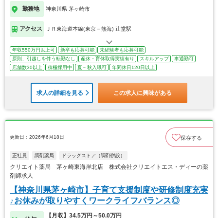
勤務地
神奈川県 茅ヶ崎市
アクセス
ＪＲ東海道本線(東京－熱海) 辻堂駅
年収550万円以上可
新卒も応募可能
未経験者も応募可能
原則、引越しを伴う転勤なし
産休・育休取得実績有り
スキルアップ
車通勤可
店舗数30以上
積極採用中
夏～秋入職可
年間休日120日以上
求人の詳細を見る
この求人に興味がある
更新日：2026年6月18日
保存する
正社員
調剤薬局
ドラッグストア（調剤併設）
クリエイト薬局 茅ヶ崎東海岸北店 株式会社クリエイトエス・ディーの薬
剤師求人
【神奈川県茅ヶ崎市】子育て支援制度や研修制度充実
♪お休みが取りやすくワークライフバランス◎
【月収】34.5万円～50.0万円