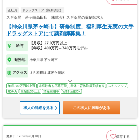
正社員
ドラッグストア（調剤併設）
スギ薬局 茅ヶ崎高田店 株式会社スギ薬局の薬剤師求人
【神奈川県茅ヶ崎市】研修制度、福利厚生充実の大手
ドラッグストアにて薬剤師募集！
【月収】27.0万円以上
給与
【年収】400万円～740万円モデル
勤務地
神奈川県 茅ヶ崎市
アクセス
ＪＲ相模線 北茅ケ崎駅
年収700万円以上可
未経験者も応募可能
産休・育休取得実績有り
スキルアップ
駅チカ
店舗数30以上
積極採用中
WEB面接OK
求人の詳細を見る
この求人に興味がある
更新日：2026年6月18日
保存する