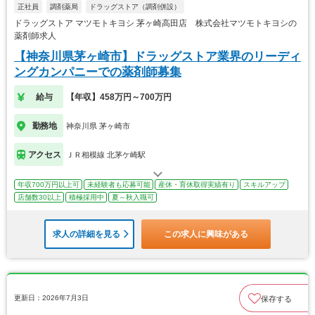
正社員
調剤薬局
ドラッグストア（調剤併設）
ドラッグストア マツモトキヨシ 茅ヶ崎高田店 株式会社マツモトキヨシの
薬剤師求人
【神奈川県茅ヶ崎市】ドラッグストア業界のリーディ
ングカンパニーでの薬剤師募集
給与
【年収】458万円～700万円
勤務地
神奈川県 茅ヶ崎市
アクセス
ＪＲ相模線 北茅ケ崎駅
年収700万円以上可
未経験者も応募可能
産休・育休取得実績有り
スキルアップ
店舗数30以上
積極採用中
夏～秋入職可
求人の詳細を見る
この求人に興味がある
更新日：2026年7月3日
保存する