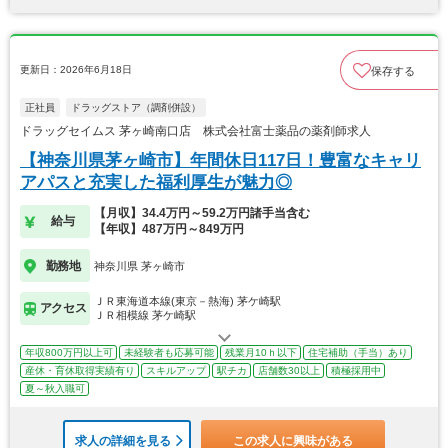
更新日：2026年6月18日
保存する
正社員
ドラッグストア（調剤併設）
ドラッグセイムス 茅ヶ崎南口店 株式会社富士薬品の薬剤師求人
【神奈川県茅ヶ崎市】年間休日117日！豊富なキャリ
アパスと充実した福利厚生が魅力◎
【月収】34.4万円～59.2万円諸手当含む
給与
【年収】487万円～849万円
勤務地
神奈川県 茅ヶ崎市
ＪＲ東海道本線(東京－熱海) 茅ケ崎駅
アクセス
ＪＲ相模線 茅ケ崎駅
年収800万円以上可
未経験者も応募可能
残業月10ｈ以下
住宅補助（手当）あり
産休・育休取得実績有り
スキルアップ
駅チカ
店舗数30以上
積極採用中
夏～秋入職可
求人の詳細を見る
この求人に興味がある