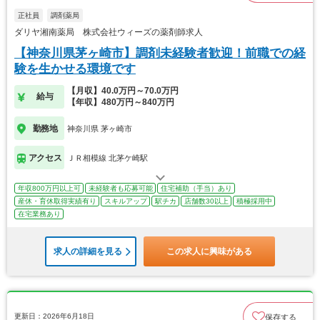
正社員
調剤薬局
ダリヤ湘南薬局 株式会社ウィーズの薬剤師求人
【神奈川県茅ヶ崎市】調剤未経験者歓迎！前職での経
験を生かせる環境です
【月収】40.0万円～70.0万円
給与
【年収】480万円～840万円
勤務地
神奈川県 茅ヶ崎市
アクセス
ＪＲ相模線 北茅ケ崎駅
年収800万円以上可
未経験者も応募可能
住宅補助（手当）あり
産休・育休取得実績有り
スキルアップ
駅チカ
店舗数30以上
積極採用中
在宅業務あり
求人の詳細を見る
この求人に興味がある
更新日：2026年6月18日
保存する