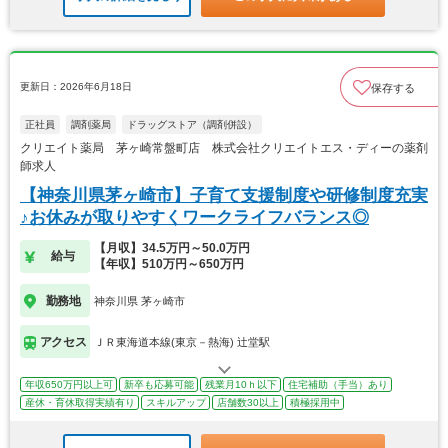
更新日：2026年6月18日
保存する
正社員
調剤薬局
ドラッグストア（調剤併設）
クリエイト薬局 茅ヶ崎常盤町店 株式会社クリエイトエス・ディーの薬剤
師求人
【神奈川県茅ヶ崎市】子育て支援制度や研修制度充実
♪お休みが取りやすくワークライフバランス◎
【月収】34.5万円～50.0万円
給与
【年収】510万円～650万円
勤務地
神奈川県 茅ヶ崎市
アクセス
ＪＲ東海道本線(東京－熱海) 辻堂駅
年収650万円以上可
新卒も応募可能
残業月10ｈ以下
住宅補助（手当）あり
産休・育休取得実績有り
スキルアップ
店舗数30以上
積極採用中