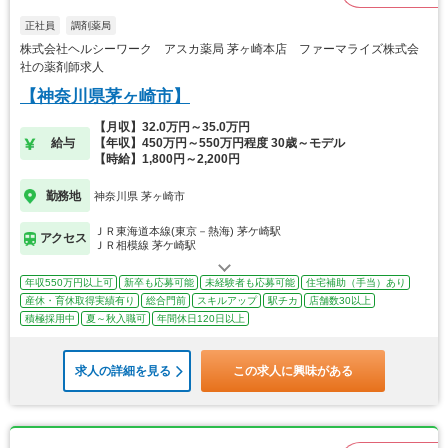
正社員
調剤薬局
株式会社ヘルシーワーク アスカ薬局 茅ヶ崎本店 ファーマライズ株式会
社の薬剤師求人
【神奈川県茅ヶ崎市】
【月収】32.0万円～35.0万円
給与
【年収】450万円～550万円程度 30歳～モデル
【時給】1,800円～2,200円
勤務地
神奈川県 茅ヶ崎市
ＪＲ東海道本線(東京－熱海) 茅ケ崎駅
アクセス
ＪＲ相模線 茅ケ崎駅
年収550万円以上可
新卒も応募可能
未経験者も応募可能
住宅補助（手当）あり
産休・育休取得実績有り
総合門前
スキルアップ
駅チカ
店舗数30以上
積極採用中
夏～秋入職可
年間休日120日以上
求人の詳細を見る
この求人に興味がある