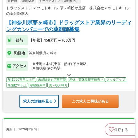
正社員
調剤薬局
ドラッグストア（調剤併設）
ドラッグストア マツモトキヨシ 茅ヶ崎松が丘店 株式会社マツモトキヨシ
の薬剤師求人
【神奈川県茅ヶ崎市】ドラッグストア業界のリーディ
ングカンパニーでの薬剤師募集
給与
【年収】458万円～700万円
勤務地
神奈川県 茅ヶ崎市
ＪＲ東海道本線(東京－熱海) 茅ケ崎駅
アクセス
ＪＲ相模線 茅ケ崎駅
年収700万円以上可
未経験者も応募可能
産休・育休取得実績有り
スキルアップ
店舗数30以上
積極採用中
夏～秋入職可
求人の詳細を見る
この求人に興味がある
更新日：2026年7月3日
保存する