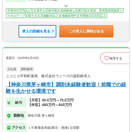
年収600万円以上可
新卒も応募可能
未経験者も応募可能
産休・育休取得実績有り
スキルアップ
駅チカ
店舗数30以上
積極採用中
年間休日120日以上
求人の詳細を見る
この求人に興味がある
更新日：2026年6月18日
保存する
正社員
調剤薬局
ニコニコ平和町薬局 株式会社ウィーズの薬剤師求人
【神奈川県茅ヶ崎市】調剤未経験者歓迎！前職での経
験を生かせる環境です
【月収】40.0万円～70.0万円
給与
【年収】480万円～840万円
勤務地
神奈川県 茅ヶ崎市
アクセス
ＪＲ東海道本線(東京－熱海) 辻堂駅