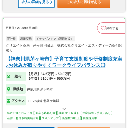
求人の詳細を見る
この求人に興味がある
更新日：2026年6月18日
保存する
正社員
調剤薬局
ドラッグストア（調剤併設）
クリエイト薬局 茅ヶ崎円蔵店 株式会社クリエイトエス・ディーの薬剤師
求人
【神奈川県茅ヶ崎市】子育て支援制度や研修制度充実
♪お休みが取りやすくワークライフバランス◎
【月収】34.5万円～50.0万円
給与
【年収】510万円～650万円
勤務地
神奈川県 茅ヶ崎市
アクセス
ＪＲ相模線 北茅ケ崎駅
年収650万円以上可
新卒も応募可能
残業月10ｈ以下
住宅補助（手当）あり
産休・育休取得実績有り
スキルアップ
店舗数30以上
積極採用中