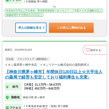
ＪＲ相模線 茅ケ崎駅
年収800万円以上可
産休・育休取得実績有り
スキルアップ
駅チカ
店舗数30以上
積極採用中
年間休日120日以上
求人の詳細を見る
この求人に興味がある
更新日：2026年6月19日
保存する
正社員
ドラッグストア（調剤併設）
イオン薬局茅ヶ崎中央店 イオンリテール株式会社の薬剤師求人
【神奈川県茅ヶ崎市】年間休日120日以上☆大手法人
の薬局で経営も安定しており福利厚生も充実♪
【月収】31.1万円～58.0万円
給与
【年収】492万円～846万円
勤務地
神奈川県 茅ヶ崎市
ＪＲ東海道本線(東京－熱海) 茅ケ崎駅
アクセス