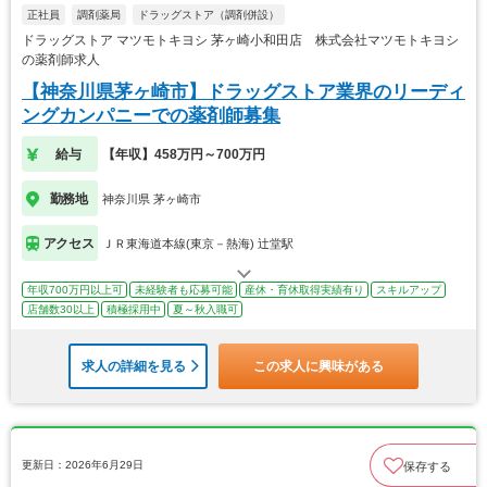
正社員
調剤薬局
ドラッグストア（調剤併設）
ドラッグストア マツモトキヨシ 茅ヶ崎小和田店 株式会社マツモトキヨシ
の薬剤師求人
【神奈川県茅ヶ崎市】ドラッグストア業界のリーディ
ングカンパニーでの薬剤師募集
給与
【年収】458万円～700万円
勤務地
神奈川県 茅ヶ崎市
アクセス
ＪＲ東海道本線(東京－熱海) 辻堂駅
年収700万円以上可
未経験者も応募可能
産休・育休取得実績有り
スキルアップ
店舗数30以上
積極採用中
夏～秋入職可
求人の詳細を見る
この求人に興味がある
更新日：2026年6月29日
保存する