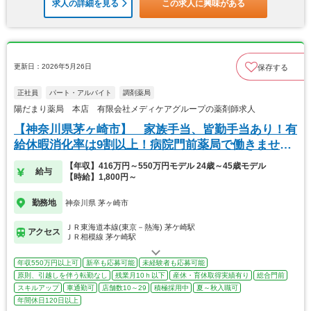
求人の詳細を見る
この求人に興味がある
更新日：2026年5月26日
保存する
正社員
パート・アルバイト
調剤薬局
陽だまり薬局 本店 有限会社メディケアグループの薬剤師求人
【神奈川県茅ヶ崎市】 家族手当、皆勤手当あり！有
給休暇消化率は9割以上！病院門前薬局で働きません
か？
【年収】416万円～550万円モデル 24歳～45歳モデル
給与
【時給】1,800円～
勤務地
神奈川県 茅ヶ崎市
ＪＲ東海道本線(東京－熱海) 茅ケ崎駅
アクセス
ＪＲ相模線 茅ケ崎駅
年収550万円以上可
新卒も応募可能
未経験者も応募可能
原則、引越しを伴う転勤なし
残業月10ｈ以下
産休・育休取得実績有り
総合門前
スキルアップ
車通勤可
店舗数10～29
積極採用中
夏～秋入職可
年間休日120日以上