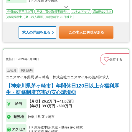
ＪＲ相模線 茅ケ崎駅
年収800万円以上可
産休・育休取得実績有り
スキルアップ
店舗数30以上
積極採用中
夏～秋入職可
年間休日120日以上
求人の詳細を見る
この求人に興味がある
更新日：2026年6月18日
保存する
正社員
調剤薬局
ユニスマイル薬局 茅ヶ崎店 株式会社ユニスマイルの薬剤師求人
【神奈川県茅ヶ崎市】年間休日120日以上☆福利厚
生・研修制度充実の安心環境◎
【月収】26.2万円～41.0万円
給与
【年収】393万円～600万円
勤務地
神奈川県 茅ヶ崎市
ＪＲ東海道本線(東京－熱海) 茅ケ崎駅
アクセス
ＪＲ相模線 茅ケ崎駅