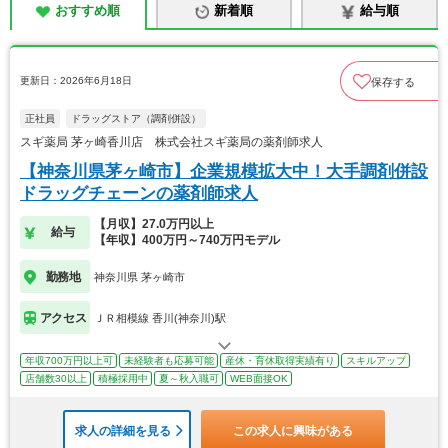
おすすめ順
新着順
給与順
更新日：2026年6月18日
保存する
正社員
ドラッグストア（調剤併設）
スギ薬局 茅ヶ崎香川店 株式会社スギ薬局の薬剤師求人
【神奈川県茅ヶ崎市】企業規模拡大中！大手調剤併設
ドラッグチェーンの薬剤師求人
【月収】27.0万円以上
給与
【年収】400万円～740万円モデル
勤務地
神奈川県 茅ヶ崎市
アクセス
ＪＲ相模線 香川(神奈川)駅
年収700万円以上可
未経験者も応募可能
産休・育休取得実績有り
スキルアップ
店舗数30以上
積極採用中
夏～秋入職可
WEB面接OK
求人の詳細を見る
この求人に興味がある