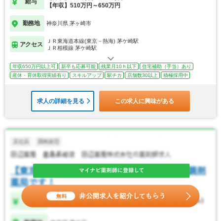
給与
【年収】510万円～650万円
勤務地
神奈川県 茅ヶ崎市
ＪＲ東海道本線(東京－熱海) 茅ケ崎駅
アクセス
ＪＲ相模線 茅ケ崎駅
年収650万円以上可
新卒も応募可能
残業月10ｈ以下
住宅補助（手当）あり
産休・育休取得実績有り
スキルアップ
駅チカ
店舗数30以上
積極採用中
求人の詳細を見る
この求人に興味がある