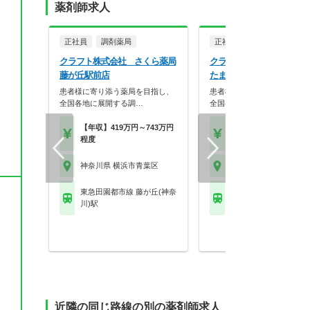
薬剤師求人
正社員
調剤薬局
正社員
調剤薬局
クラフト株式会社 さくら薬局
クラフト株式会社 飯田薬
藤が丘駅前店
たまプラーザ店
患者様に寄り添う薬局を目指し、
患者様に寄り添う薬局を目指
全国各地に展開する調…
全国各地に展開する調…
【年収】419万円～743万円
【年収】419万円～74
程度
程度
神奈川県 横浜市青葉区
神奈川県 横浜市青葉区
東急田園都市線 藤が丘(神奈
東急田園都市線 たまプ
川)駅
ザ駅
近隣の同じ路線の別の薬剤師求人