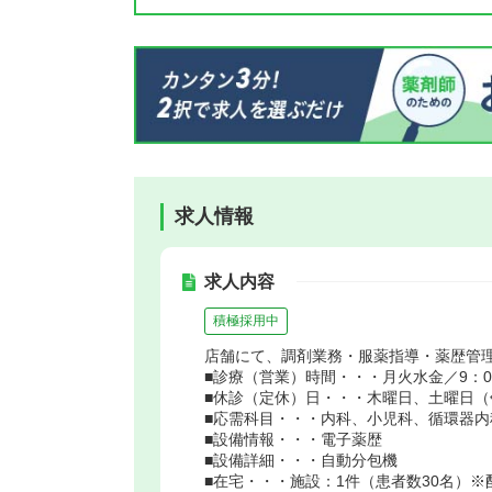
求人情報
求人内容
積極採用中
店舗にて、調剤業務・服薬指導・薬歴管
■診療（営業）時間・・・月火水金／9：00～
■休診（定休）日・・・木曜日、土曜日
■応需科目・・・内科、小児科、循環器内
■設備情報・・・電子薬歴
■設備詳細・・・自動分包機
■在宅・・・施設：1件（患者数30名）※