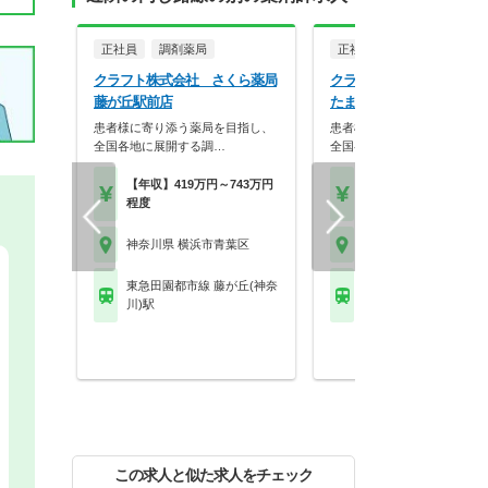
正社員
調剤薬局
正社員
調剤薬局
クラフト株式会社 さくら薬局
クラフト株式会社 飯田薬
藤が丘駅前店
たまプラーザ店
患者様に寄り添う薬局を目指し、
患者様に寄り添う薬局を目指
全国各地に展開する調…
全国各地に展開する調…
【年収】419万円～743万円
【年収】419万円～74
程度
程度
神奈川県 横浜市青葉区
神奈川県 横浜市青葉区
東急田園都市線 藤が丘(神奈
東急田園都市線 たまプ
川)駅
ザ駅
この求人と似た求人をチェック