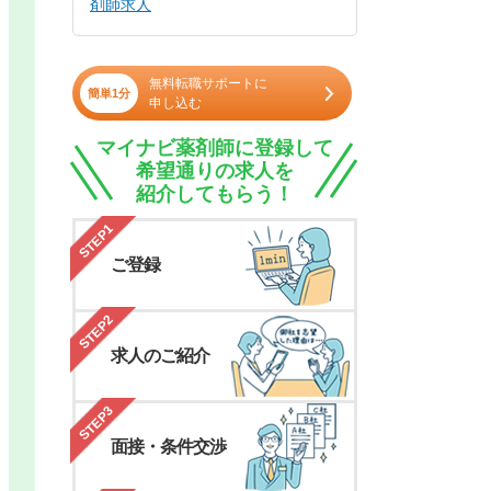
剤師求人
無料転職サポートに
簡単1分
申し込む
マイナビ薬剤師に登録して
希望通りの求人を
紹介してもらう！
STEP1
ご登録
STEP2
求人のご紹介
STEP3
面接・条件交渉