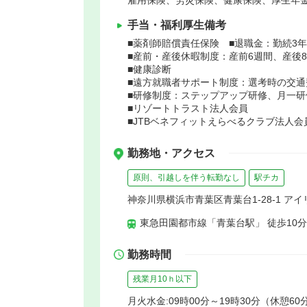
手当・福利厚生備考
■薬剤師賠償責任保険 ■退職金：勤続3
■産前・産後休暇制度：産前6週間、産後
■健康診断
■遠方就職者サポート制度：選考時の交
■研修制度：ステップアップ研修、月一
■リゾートトラスト法人会員
■JTBベネフィットえらべるクラブ法人会
勤務地・アクセス
原則、引越しを伴う転勤なし
駅チカ
神奈川県横浜市青葉区青葉台1-28-1 ア
東急田園都市線「青葉台駅」 徒歩10分
勤務時間
残業月10ｈ以下
月火水金:09時00分～19時30分（休憩60