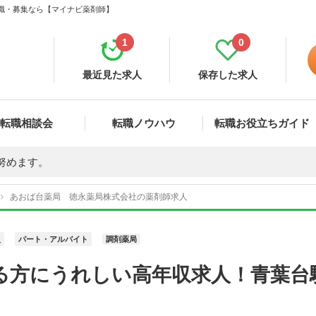
転職・募集なら【マイナビ薬剤師】
1
0
最近見た求人
保存した求人
転職相談会
転職ノウハウ
転職お役立ちガイド
努めます。
あおば台薬局 徳永薬局株式会社の薬剤師求人
員
パート・アルバイト
調剤薬局
る方にうれしい高年収求人！青葉台