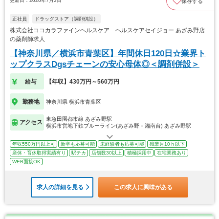
更新日：2026年7月3日
保存する
正社員
ドラッグストア（調剤併設）
株式会社ココカラファインヘルスケア ヘルスケアセイジョー あざみ野店
の薬剤師求人
【神奈川県／横浜市青葉区】年間休日120日☆業界ト
ップクラスDgsチェーンの安心母体◎＜調剤併設＞
給与
【年収】430万円～560万円
勤務地
神奈川県 横浜市青葉区
東急田園都市線 あざみ野駅
アクセス
横浜市営地下鉄ブルーライン(あざみ野－湘南台) あざみ野駅
年収550万円以上可
新卒も応募可能
未経験者も応募可能
残業月10ｈ以下
産休・育休取得実績有り
駅チカ
店舗数30以上
積極採用中
在宅業務あり
WEB面接OK
求人の詳細を見る
この求人に興味がある