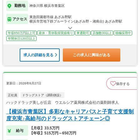
勤務地
神奈川県 横浜市青葉区
東急田園都市線 あざみ野駅
アクセス
横浜市営地下鉄ブルーライン(あざみ野－湘南台) あざみ野駅
年収650万円以上可
産休・育休取得実績有り
車通勤可
店舗数30以上
積極採用中
年間休日120日以上
求人の詳細を見る
この求人に興味がある
更新日：2026年6月27日
保存する
正社員
ドラッグストア（調剤併設）
ハックドラッグ美しが丘店 ウエルシア薬局株式会社の薬剤師求人
【横浜市青葉区】多彩なキャリアパスと子育て支援制
度充実♪高給与のドラッグストアチェーン◎
【月収】33.5万円
給与
【年収】515万円～650万円