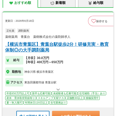
おすすめ順
新着順
給与順
更新日：2026年6月18日
保存する
正社員
調剤薬局
薬樹薬局 青葉台 薬樹株式会社の薬剤師求人
【横浜市青葉区】青葉台駅徒歩2分！研修充実・教育
体制◎の大手調剤薬局
【月収】30.0万円
給与
【年収】400万円～650万円
勤務地
神奈川県 横浜市青葉区
アクセス
東急田園都市線 青葉台駅
年収650万円以上可
新卒も応募可能
未経験者も応募可能
住宅補助（手当）あり
産休・育休取得実績有り
スキルアップ
駅チカ
店舗数30以上
積極採用中
夏～秋入職可
年間休日120日以上
在宅業務あり