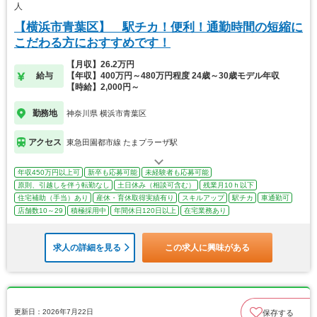
人
【横浜市青葉区】 駅チカ！便利！通勤時間の短縮に
こだわる方におすすめです！
【月収】26.2万円
給与
【年収】400万円～480万円程度 24歳～30歳モデル年収
【時給】2,000円～
勤務地
神奈川県 横浜市青葉区
アクセス
東急田園都市線 たまプラーザ駅
年収450万円以上可
新卒も応募可能
未経験者も応募可能
原則、引越しを伴う転勤なし
土日休み（相談可含む）
残業月10ｈ以下
住宅補助（手当）あり
産休・育休取得実績有り
スキルアップ
駅チカ
車通勤可
店舗数10～29
積極採用中
年間休日120日以上
在宅業務あり
求人の詳細を見る
この求人に興味がある
更新日：2026年7月22日
保存する