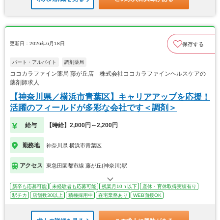
更新日：2026年6月18日
保存する
パート・アルバイト
調剤薬局
ココカラファイン薬局 藤が丘店 株式会社ココカラファインヘルスケアの
薬剤師求人
【神奈川県／横浜市青葉区】キャリアアップを応援！
活躍のフィールドが多彩な会社です＜調剤＞
給与
【時給】2,000円～2,200円
勤務地
神奈川県 横浜市青葉区
アクセス
東急田園都市線 藤が丘(神奈川)駅
新卒も応募可能
未経験者も応募可能
残業月10ｈ以下
産休・育休取得実績有り
駅チカ
店舗数30以上
積極採用中
在宅業務あり
WEB面接OK