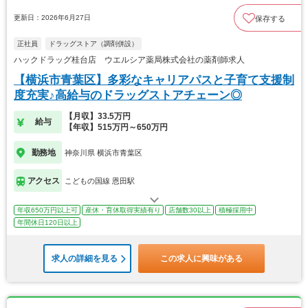
更新日：2026年6月27日
保存する
正社員
ドラッグストア（調剤併設）
ハックドラッグ桂台店 ウエルシア薬局株式会社の薬剤師求人
【横浜市青葉区】多彩なキャリアパスと子育て支援制
度充実♪高給与のドラッグストアチェーン◎
【月収】33.5万円
給与
【年収】515万円～650万円
勤務地
神奈川県 横浜市青葉区
アクセス
こどもの国線 恩田駅
年収650万円以上可
産休・育休取得実績有り
店舗数30以上
積極採用中
年間休日120日以上
求人の詳細を見る
この求人に興味がある