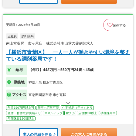
更新日：2026年6月18日
保存する
正社員
調剤薬局
南山堂薬局 市ヶ尾店 株式会社南山堂の薬剤師求人
【横浜市青葉区】 一人一人が働きやすい環境を整え
ている調剤薬局です！
給与
【年収】448万円～550万円24歳～45歳
勤務地
神奈川県 横浜市青葉区
アクセス
東急田園都市線 市が尾駅
年収550万円以上可
新卒も応募可能
住宅補助（手当）あり
産休・育休取得実績有り
スキルアップ
駅チカ
店舗数30以上
積極採用中
年間休日120日以上
求人の詳細を見る
この求人に興味がある