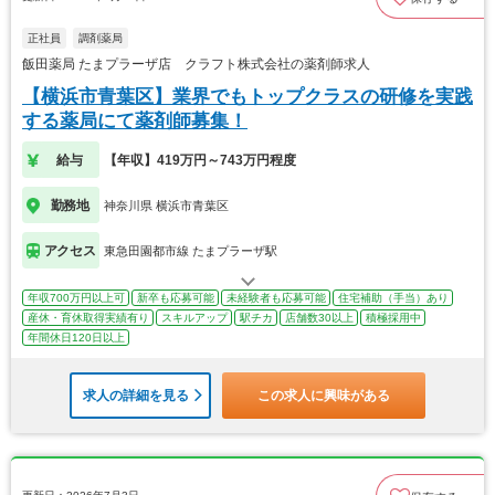
正社員
調剤薬局
飯田薬局 たまプラーザ店 クラフト株式会社の薬剤師求人
【横浜市青葉区】業界でもトップクラスの研修を実践
する薬局にて薬剤師募集！
給与
【年収】419万円～743万円程度
勤務地
神奈川県 横浜市青葉区
アクセス
東急田園都市線 たまプラーザ駅
年収700万円以上可
新卒も応募可能
未経験者も応募可能
住宅補助（手当）あり
産休・育休取得実績有り
スキルアップ
駅チカ
店舗数30以上
積極採用中
年間休日120日以上
求人の詳細を見る
この求人に興味がある