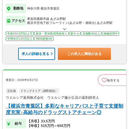
勤務地
神奈川県 横浜市青葉区
東急田園都市線 あざみ野駅
アクセス
横浜市営地下鉄ブルーライン(あざみ野－湘南台) あざみ野駅
年収650万円以上可
産休・育休取得実績有り
駅チカ
店舗数30以上
積極採用中
年間休日120日以上
WEB面接OK
求人の詳細を見る
この求人に興味がある
更新日：2026年6月27日
保存する
正社員
ドラッグストア（調剤併設）
ウエルシア薬局株式会社 ウエルシア藤が丘店の薬剤師求人
【横浜市青葉区】多彩なキャリアパスと子育て支援制
度充実♪高給与のドラッグストアチェーン◎
【月収】33.5万円
給与
【年収】515万円～650万円