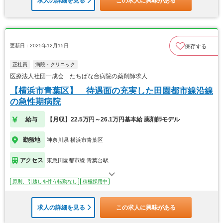
求人の詳細を見る
この求人に興味がある
更新日：2025年12月15日
保存する
正社員
病院・クリニック
医療法人社団一成会 たちばな台病院の薬剤師求人
【横浜市青葉区】 待遇面の充実した田園都市線沿線
の急性期病院
給与
【月収】22.5万円～26.1万円基本給 薬剤師モデル
勤務地
神奈川県 横浜市青葉区
アクセス
東急田園都市線 青葉台駅
原則、引越しを伴う転勤なし
積極採用中
求人の詳細を見る
この求人に興味がある