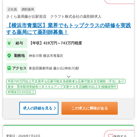
正社員
調剤薬局
さくら薬局藤が丘駅前店 クラフト株式会社の薬剤師求人
【横浜市青葉区】業界でもトップクラスの研修を実践
する薬局にて薬剤師募集！
給与
【年収】419万円～743万円程度
勤務地
神奈川県 横浜市青葉区
アクセス
東急田園都市線 藤が丘(神奈川)駅
年収700万円以上可
新卒も応募可能
未経験者も応募可能
住宅補助（手当）あり
産休・育休取得実績有り
スキルアップ
駅チカ
店舗数30以上
積極採用中
年間休日120日以上
求人の詳細を見る
この求人に興味がある
更新日：2026年7月22日
保存する