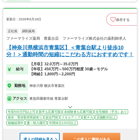
更新日：2026年6月18日
保存する
正社員
調剤薬局
ファーマライズ薬局 青葉台店 ファーマライズ株式会社の薬剤師求人
【神奈川県横浜市青葉区】＜青葉台駅より徒歩10
分！＞通勤時間の短縮にこだわる方におすすめです！
【月収】32.0万円～35.0万円
給与
【年収】450万円～500万円程度 30歳～モデル
【時給】1,800円～2,200円
勤務地
神奈川県 横浜市青葉区
アクセス
東急田園都市線 青葉台駅
年収500万円以上可
新卒も応募可能
未経験者も応募可能
住宅補助（手当）あり
産休・育休取得実績有り
総合門前
スキルアップ
駅チカ
店舗数30以上
積極採用中
夏～秋入職可
年間休日120日以上
求人の詳細を見る
この求人に興味がある