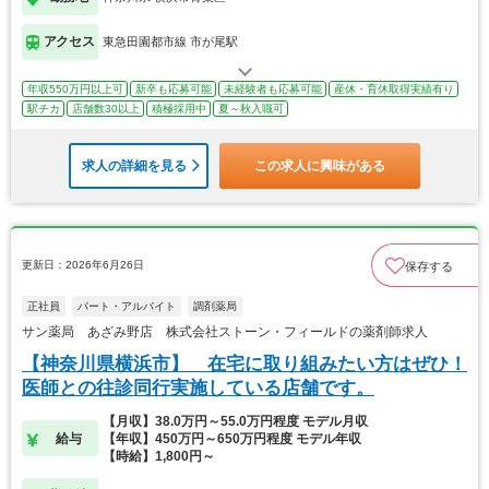
アクセス
東急田園都市線 市が尾駅
年収550万円以上可
新卒も応募可能
未経験者も応募可能
産休・育休取得実績有り
駅チカ
店舗数30以上
積極採用中
夏～秋入職可
求人の詳細を見る
この求人に興味がある
更新日：2026年6月26日
保存する
正社員
パート・アルバイト
調剤薬局
サン薬局 あざみ野店 株式会社ストーン・フィールドの薬剤師求人
【神奈川県横浜市】 在宅に取り組みたい方はぜひ！
医師との往診同行実施している店舗です。
【月収】38.0万円～55.0万円程度 モデル月収
給与
【年収】450万円～650万円程度 モデル年収
【時給】1,800円～