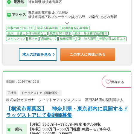
勤務地
神奈川県 横浜市青葉区
東急田園都市線 あざみ野駅
アクセス
横浜市営地下鉄ブルーライン(あざみ野－湘南台) あざみ野駅
年収650万円以上可
新卒も応募可能
未経験者も応募可能
原則、引越しを伴う転勤なし
残業月10ｈ以下
産休・育休取得実績有り
スキルアップ
駅チカ
店舗数1～9
積極採用中
夏～秋入職可
年間休日120日以上
求人の詳細を見る
この求人に興味がある
更新日：2026年6月26日
保存する
正社員
ドラッグストア（調剤併設）
株式会社カメガヤ フィットケアエクスプレス 荏田246店の薬剤師求人
【横浜市青葉区】 神奈川県・東京都内に展開するド
ラッグストアにて薬剤師募集
【月収】35.0万円～39.0万円程度 モデル月収
給与
【年収】500万円～550万円程度 30歳～モデル年収
【時給】2,000円～2,500円