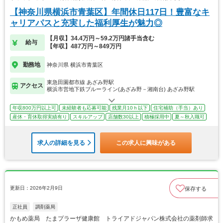
【神奈川県横浜市青葉区】年間休日117日！豊富なキ
ャリアパスと充実した福利厚生が魅力◎
【月収】34.4万円～59.2万円諸手当含む
給与
【年収】487万円～849万円
勤務地
神奈川県 横浜市青葉区
東急田園都市線 あざみ野駅
アクセス
横浜市営地下鉄ブルーライン(あざみ野－湘南台) あざみ野駅
年収800万円以上可
未経験者も応募可能
残業月10ｈ以下
住宅補助（手当）あり
産休・育休取得実績有り
スキルアップ
店舗数30以上
積極採用中
夏～秋入職可
求人の詳細を見る
この求人に興味がある
更新日：2026年2月9日
保存する
正社員
調剤薬局
かもめ薬局 たまプラーザ健康館 トライアドジャパン株式会社の薬剤師求