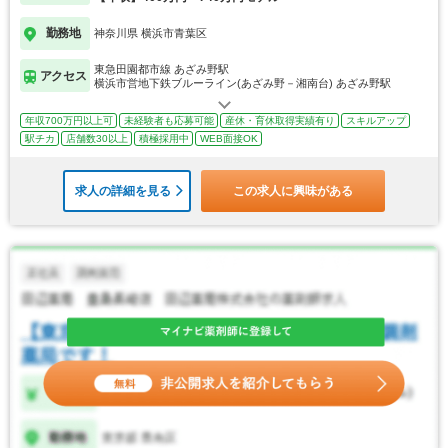
勤務地
神奈川県 横浜市青葉区
東急田園都市線 あざみ野駅
アクセス
横浜市営地下鉄ブルーライン(あざみ野－湘南台) あざみ野駅
年収700万円以上可
未経験者も応募可能
産休・育休取得実績有り
スキルアップ
駅チカ
店舗数30以上
積極採用中
WEB面接OK
求人の詳細を見る
この求人に興味がある