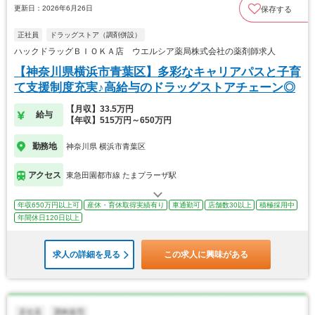
更新日：2026年6月26日
保存する
正社員
ドラッグストア（調剤併設）
ハックドラッグＢＩＯＫＡ店 ウエルシア薬局株式会社の薬剤師求人
【神奈川県横浜市青葉区】多彩なキャリアパスと子育
て支援制度充実♪高給与のドラッグストアチェーン◎
【月収】33.5万円
給与
【年収】515万円～650万円
勤務地
神奈川県 横浜市青葉区
アクセス
東急田園都市線 たまプラーザ駅
年収650万円以上可
産休・育休取得実績有り
車通勤可
店舗数30以上
積極採用中
年間休日120日以上
求人の詳細を見る
この求人に興味がある