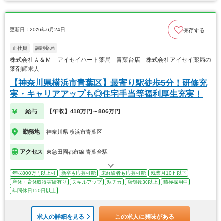
更新日：2026年6月24日
保存する
正社員
調剤薬局
株式会社Ａ＆Ｍ アイセイハート薬局 青葉台店 株式会社アイセイ薬局の
薬剤師求人
【神奈川県横浜市青葉区】最寄り駅徒歩5分！研修充
実・キャリアアップも◎住宅手当等福利厚生充実！
給与
【年収】418万円～806万円
勤務地
神奈川県 横浜市青葉区
アクセス
東急田園都市線 青葉台駅
年収800万円以上可
新卒も応募可能
未経験者も応募可能
残業月10ｈ以下
産休・育休取得実績有り
スキルアップ
駅チカ
店舗数30以上
積極採用中
年間休日120日以上
求人の詳細を見る
この求人に興味がある