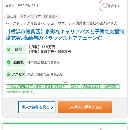
更新日：2026年6月27日
保存する
正社員
ドラッグストア（調剤併設）
ハックドラッグ青葉台パルテ店 ウエルシア薬局株式会社の薬剤師求人
【横浜市青葉区】多彩なキャリアパスと子育て支援制
度充実♪高給与のドラッグストアチェーン◎
【月収】33.5万円
給与
【年収】515万円～650万円
勤務地
神奈川県 横浜市青葉区
アクセス
東急田園都市線 青葉台駅
年収650万円以上可
産休・育休取得実績有り
駅チカ
店舗数30以上
積極採用中
年間休日120日以上
求人の詳細を見る
この求人に興味がある