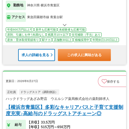
勤務地
神奈川県 横浜市青葉区
アクセス
東急田園都市線 青葉台駅
年収600万円以上可
新卒も応募可能
未経験者も応募可能
原則、引越しを伴う転勤なし
残業月10ｈ以下
住宅補助（手当）あり
産休・育休取得実績有り
駅チカ
店舗数30以上
積極採用中
年間休日120日以上
求人の詳細を見る
この求人に興味がある
更新日：2026年6月27日
保存する
正社員
ドラッグストア（調剤併設）
ハックドラッグあざみ野店 ウエルシア薬局株式会社の薬剤師求人
【横浜市青葉区】多彩なキャリアパスと子育て支援制
度充実♪高給与のドラッグストアチェーン◎
【月収】33.5万円
給与
【年収】515万円～650万円