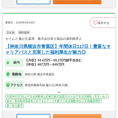
更新日：2026年6月18日
保存する
正社員
調剤薬局
セイムス 藤が丘薬局 株式会社富士薬品の薬剤師求人
【神奈川県横浜市青葉区】年間休日117日！豊富なキ
ャリアパスと充実した福利厚生が魅力◎
【月収】34.4万円～59.2万円諸手当含む
給与
【年収】487万円～849万円
勤務地
神奈川県 横浜市青葉区
アクセス
東急田園都市線 藤が丘(神奈川)駅
年収800万円以上可
未経験者も応募可能
残業月10ｈ以下
住宅補助（手当）あり
産休・育休取得実績有り
スキルアップ
駅チカ
店舗数30以上
積極採用中
夏～秋入職可