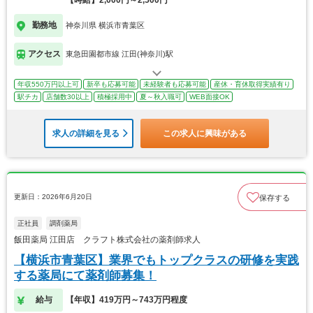
勤務地
神奈川県 横浜市青葉区
アクセス
東急田園都市線 江田(神奈川)駅
年収550万円以上可
新卒も応募可能
未経験者も応募可能
産休・育休取得実績有り
駅チカ
店舗数30以上
積極採用中
夏～秋入職可
WEB面接OK
求人の詳細を見る
この求人に興味がある
更新日：2026年6月20日
保存する
正社員
調剤薬局
飯田薬局 江田店 クラフト株式会社の薬剤師求人
【横浜市青葉区】業界でもトップクラスの研修を実践
する薬局にて薬剤師募集！
給与
【年収】419万円～743万円程度