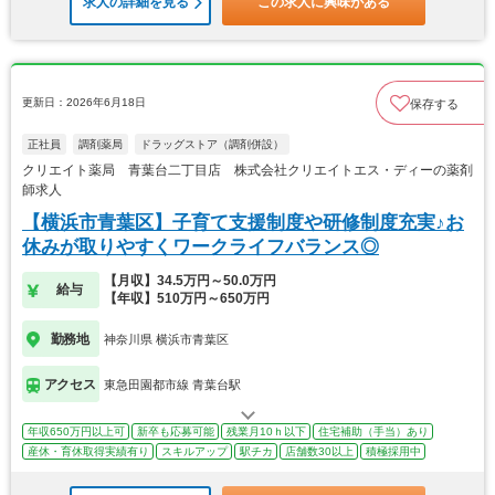
求人の詳細を見る
この求人に興味がある
更新日：2026年6月18日
保存する
正社員
調剤薬局
ドラッグストア（調剤併設）
クリエイト薬局 青葉台二丁目店 株式会社クリエイトエス・ディーの薬剤
師求人
【横浜市青葉区】子育て支援制度や研修制度充実♪お
休みが取りやすくワークライフバランス◎
【月収】34.5万円～50.0万円
給与
【年収】510万円～650万円
勤務地
神奈川県 横浜市青葉区
アクセス
東急田園都市線 青葉台駅
年収650万円以上可
新卒も応募可能
残業月10ｈ以下
住宅補助（手当）あり
産休・育休取得実績有り
スキルアップ
駅チカ
店舗数30以上
積極採用中