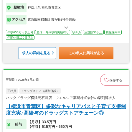
勤務地
神奈川県 横浜市青葉区
アクセス
東急田園都市線 藤が丘(神奈川)駅
年収650万円以上可
産休・育休取得実績有り
駅チカ
店舗数30以上
積極採用中
年間休日120日以上
求人の詳細を見る
この求人に興味がある
更新日：2026年6月27日
保存する
正社員
ドラッグストア（調剤併設）
ハックドラッグ横浜元石川店 ウエルシア薬局株式会社の薬剤師求人
【横浜市青葉区】多彩なキャリアパスと子育て支援制
度充実♪高給与のドラッグストアチェーン◎
【月収】33.5万円
給与
【年収】515万円～650万円