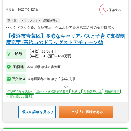
更新日：2026年6月27日
保存する
正社員
ドラッグストア（調剤併設）
ハックドラッグ藤が丘駅前店 ウエルシア薬局株式会社の薬剤師求人
【横浜市青葉区】多彩なキャリアパスと子育て支援制
度充実♪高給与のドラッグストアチェーン◎
【月収】33.5万円
給与
【年収】515万円～650万円
勤務地
神奈川県 横浜市青葉区
アクセス
東急田園都市線 藤が丘(神奈川)駅
年収650万円以上可
産休・育休取得実績有り
駅チカ
店舗数30以上
積極採用中
年間休日120日以上
求人の詳細を見る
この求人に興味がある