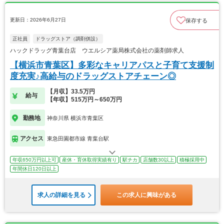
更新日：2026年6月27日
保存する
正社員
ドラッグストア（調剤併設）
ハックドラッグ青葉台店 ウエルシア薬局株式会社の薬剤師求人
【横浜市青葉区】多彩なキャリアパスと子育て支援制
度充実♪高給与のドラッグストアチェーン◎
【月収】33.5万円
給与
【年収】515万円～650万円
勤務地
神奈川県 横浜市青葉区
アクセス
東急田園都市線 青葉台駅
年収650万円以上可
産休・育休取得実績有り
駅チカ
店舗数30以上
積極採用中
年間休日120日以上
求人の詳細を見る
この求人に興味がある