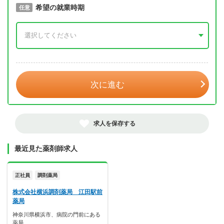
取得予定年
希望の就業時期
必須
任意
年 3月
次に進む
求人を保存する
最近見た薬剤師求人
正社員
調剤薬局
株式会社横浜調剤薬局 江田駅前
薬局
神奈川県横浜市、病院の門前にある
薬局