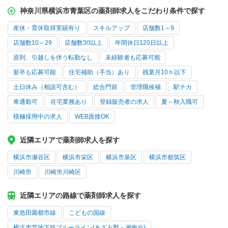
神奈川県横浜市青葉区の薬剤師求人をこだわり条件で探す
産休・育休取得実績有り
スキルアップ
店舗数1～9
店舗数10～29
店舗数30以上
年間休日120日以上
原則、引越しを伴う転勤なし
未経験者も応募可能
新卒も応募可能
住宅補助（手当）あり
残業月10ｈ以下
土日休み（相談可含む）
総合門前
管理職候補
駅チカ
車通勤可
在宅業務あり
登録販売者の求人
夏～秋入職可
積極採用中の求人
WEB面接OK
近隣エリアで薬剤師求人を探す
横浜市瀬谷区
横浜市栄区
横浜市泉区
横浜市都筑区
川崎市
川崎市川崎区
近隣エリアの路線で薬剤師求人を探す
東急田園都市線
こどもの国線
横浜市営地下鉄ブルーライン(あざみ野－湘南台)