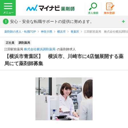
!
安心・安全な転職サポートの提供に努めます。
薬剤師の求人・転職TOP
神奈川県
横浜市
青葉区
江田駅前薬局 株式会社横浜調剤
正社員
調剤薬局
江田駅前薬局
株式会社横浜調剤薬局
の薬剤師求人
【横浜市青葉区】 横浜市、川崎市に4店舗展開する薬
局にて薬剤師募集