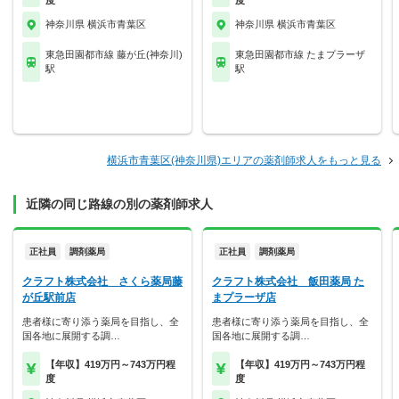
度
度
神奈川県 横浜市青葉区
神奈川県 横浜市青葉区
東急田園都市線 藤が丘(神奈川)
東急田園都市線 たまプラーザ
駅
駅
横浜市青葉区(神奈川県)エリアの薬剤師求人をもっと見る
近隣の同じ路線の別の薬剤師求人
正社員
調剤薬局
正社員
調剤薬局
クラフト株式会社 さくら薬局藤
クラフト株式会社 飯田薬局 た
が丘駅前店
まプラーザ店
患者様に寄り添う薬局を目指し、全
患者様に寄り添う薬局を目指し、全
国各地に展開する調…
国各地に展開する調…
【年収】419万円～743万円程
【年収】419万円～743万円程
度
度