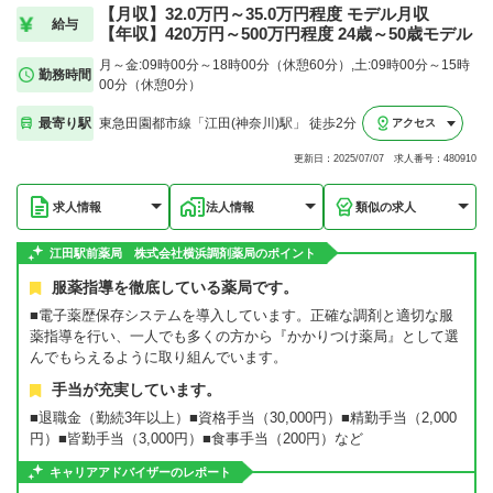
【月収】32.0万円～35.0万円程度 モデル月収
給与
【年収】420万円～500万円程度 24歳～50歳モデル
月～金:09時00分～18時00分（休憩60分）,土:09時00分～15時
勤務時間
00分（休憩0分）
最寄り駅
東急田園都市線「江田(神奈川)駅」 徒歩2分
アクセス
更新日：2025/07/07 求人番号：480910
求人情報
法人情報
類似の求人
江田駅前薬局 株式会社横浜調剤薬局のポイント
服薬指導を徹底している薬局です。
■電子薬歴保存システムを導入しています。正確な調剤と適切な服
薬指導を行い、一人でも多くの方から『かかりつけ薬局』として選
んでもらえるように取り組んでいます。
手当が充実しています。
■退職金（勤続3年以上）■資格手当（30,000円）■精勤手当（2,000
円）■皆勤手当（3,000円）■食事手当（200円）など
キャリアアドバイザーのレポート