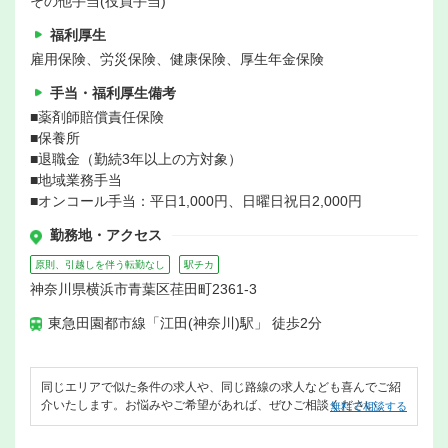
その他手当(役員手当)
福利厚生
雇用保険、労災保険、健康保険、厚生年金保険
手当・福利厚生備考
■薬剤師賠償責任保険
■保養所
■退職金（勤続3年以上の方対象）
■地域業務手当
■オンコール手当：平日1,000円、日曜日祝日2,000円
勤務地・アクセス
原則、引越しを伴う転勤なし
駅チカ
神奈川県横浜市青葉区荏田町2361-3
東急田園都市線「江田(神奈川)駅」 徒歩2分
同じエリアで似た条件の求人や、同じ路線の求人なども喜んでご紹
介いたします。お悩みやご希望があれば、ぜひご相談ください。
無料で相談する