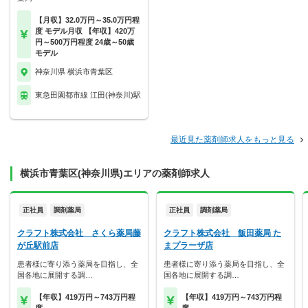
【月収】32.0万円～35.0万円程
度 モデル月収 【年収】420万
円～500万円程度 24歳～50歳
モデル
神奈川県 横浜市青葉区
東急田園都市線 江田(神奈川)駅
最近見た薬剤師求人をもっと見る
横浜市青葉区(神奈川県)エリアの薬剤師求人
正社員
調剤薬局
正社員
調剤薬局
クラフト株式会社 さくら薬局藤
クラフト株式会社 飯田薬局 た
が丘駅前店
まプラーザ店
患者様に寄り添う薬局を目指し、全
患者様に寄り添う薬局を目指し、全
国各地に展開する調…
国各地に展開する調…
【年収】419万円～743万円程
【年収】419万円～743万円程