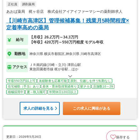
正社員
調剤薬局
あおば薬局 梶ヶ谷店 株式会社アイアイファーマシーの薬剤師求人
【川崎市高津区】管理候補募集！残業月5時間程度×
定着率高めの薬局
【月収】26.2万円～34.3万円
給与
【年収】420万円～550万円程度 モデル年収
勤務地
神奈川県 横浜市都筑区,神奈川県 川崎市高津区
ＪＲ南武線(川崎－立川) 津田山駅
アクセス
東急田園都市線 梶が谷駅…ほか
年収550万円以上可
未経験者も応募可能
原則、引越しを伴う転勤なし
住宅補助（手当）あり
産休・育休取得実績有り
駅チカ
店舗数10～29
積極採用中
夏～秋入職可
年間休日120日以上
求人の詳細を見る
この求人に興味がある
更新日：2026年5月26日
保存する