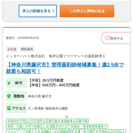
求人の詳細を見る
この求人に興味がある
更新日：2026年6月24日
保存する
正社員
調剤薬局
インターハート株式会社 海岸公園ファーマシーの薬剤師求人
【神奈川県藤沢市】管理薬剤師候補募集！週2.5休で
就業も相談可！
【月収】28.5万円程度
給与
【年収】450万円～600万円程度
勤務地
神奈川県 藤沢市
アクセス
江ノ島電鉄 湘南海岸公園駅
年収600万円以上可
新卒も応募可能
未経験者も応募可能
原則、引越しを伴う転勤なし
残業月10ｈ以下
産休・育休取得実績有り
スキルアップ
駅チカ
店舗数1～9
積極採用中
夏～秋入職可
年間休日120日以上