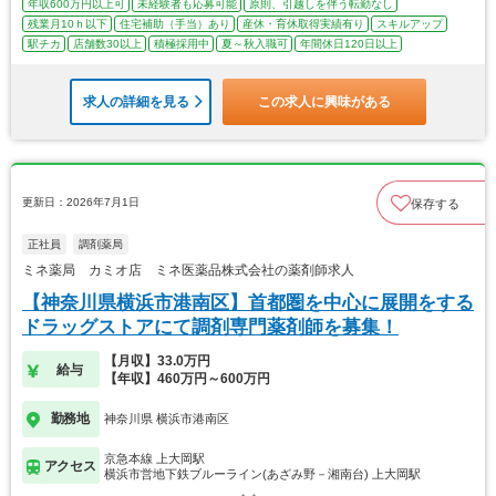
年収600万円以上可
未経験者も応募可能
原則、引越しを伴う転勤なし
残業月10ｈ以下
住宅補助（手当）あり
産休・育休取得実績有り
スキルアップ
駅チカ
店舗数30以上
積極採用中
夏～秋入職可
年間休日120日以上
求人の詳細を見る
この求人に興味がある
更新日：2026年7月1日
保存する
正社員
調剤薬局
ミネ薬局 カミオ店 ミネ医薬品株式会社の薬剤師求人
【神奈川県横浜市港南区】首都圏を中心に展開をする
ドラッグストアにて調剤専門薬剤師を募集！
【月収】33.0万円
給与
【年収】460万円～600万円
勤務地
神奈川県 横浜市港南区
京急本線 上大岡駅
アクセス
横浜市営地下鉄ブルーライン(あざみ野－湘南台) 上大岡駅