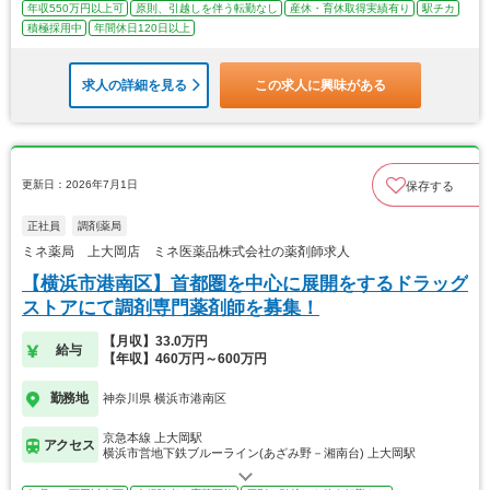
年収550万円以上可
原則、引越しを伴う転勤なし
産休・育休取得実績有り
駅チカ
積極採用中
年間休日120日以上
求人の詳細を見る
この求人に興味がある
更新日：2026年7月1日
保存する
正社員
調剤薬局
ミネ薬局 上大岡店 ミネ医薬品株式会社の薬剤師求人
【横浜市港南区】首都圏を中心に展開をするドラッグ
ストアにて調剤専門薬剤師を募集！
【月収】33.0万円
給与
【年収】460万円～600万円
勤務地
神奈川県 横浜市港南区
京急本線 上大岡駅
アクセス
横浜市営地下鉄ブルーライン(あざみ野－湘南台) 上大岡駅