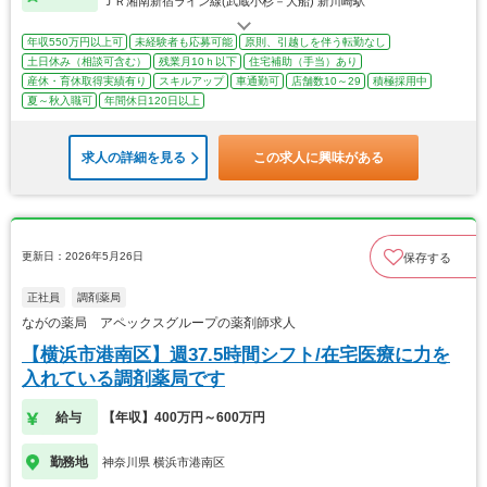
ＪＲ湘南新宿ライン線(武蔵小杉－大船) 新川崎駅
年収550万円以上可
未経験者も応募可能
原則、引越しを伴う転勤なし
土日休み（相談可含む）
残業月10ｈ以下
住宅補助（手当）あり
産休・育休取得実績有り
スキルアップ
車通勤可
店舗数10～29
積極採用中
夏～秋入職可
年間休日120日以上
求人の詳細を見る
この求人に興味がある
更新日：2026年5月26日
保存する
正社員
調剤薬局
ながの薬局 アペックスグループの薬剤師求人
【横浜市港南区】週37.5時間シフト/在宅医療に力を
入れている調剤薬局です
給与
【年収】400万円～600万円
勤務地
神奈川県 横浜市港南区