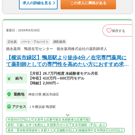
求人の詳細を見る
この求人に興味がある
更新日：2026年6月29日
保存する
正社員
パート・アルバイト
調剤薬局
徳永薬局 鴨居在宅センター 徳永薬局株式会社の薬剤師求人
【横浜市緑区】鴨居駅より徒歩4分／在宅専門薬局に
て薬剤師としての専門性を高めたい方におすすめ求
人！
【月収】26.7万円程度 未経験者モデル月収
給与
【年収】410万円～600万円モデル
【時給】2,000円～
勤務地
神奈川県 横浜市緑区
アクセス
ＪＲ横浜線 鴨居駅
年収600万円以上可
新卒も応募可能
未経験者も応募可能
原則、引越しを伴う転勤なし
残業月10ｈ以下
住宅補助（手当）あり
産休・育休取得実績有り
駅チカ
店舗数30以上
積極採用中
年間休日120日以上