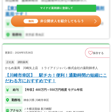
更新日：2026年5月26日
保存する
正社員
調剤薬局
かもめ薬局 川崎矢上店 トライアドジャパン株式会社の薬剤師求人
【川崎市幸区】 駅チカ！便利！通勤時間の短縮にこ
だわる方におすすめです！
給与
【年収】400万円～550万円程度 モデル年収
勤務地
神奈川県 川崎市幸区
ＪＲ横須賀線 新川崎駅
アクセス