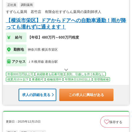
正社員
調剤薬局
すずらん薬局 若竹店 有限会社すずらん薬局の薬剤師求人
【横浜市栄区】ドアからドアへの自動車通勤！雨が降
っても濡れずに通えます！
給与
【年収】480万円～600万円程度
勤務地
神奈川県 横浜市栄区
アクセス
ＪＲ根岸線 港南台駅
年収600万円以上可
未経験者も応募可能
原則、引越しを伴う転勤なし
残業月10ｈ以下
車通勤可
積極採用中
年間休日120日以上
管理職候補
求人の詳細を見る
この求人に興味がある
更新日：2025年12月15日
保存する