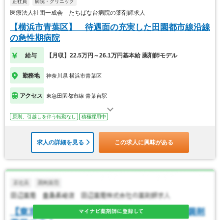
正社員
病院・クリニック
医療法人社団一成会 たちばな台病院の薬剤師求人
【横浜市青葉区】 待遇面の充実した田園都市線沿線
の急性期病院
給与
【月収】22.5万円～26.1万円基本給 薬剤師モデル
勤務地
神奈川県 横浜市青葉区
アクセス
東急田園都市線 青葉台駅
原則、引越しを伴う転勤なし
積極採用中
求人の詳細を見る
この求人に興味がある