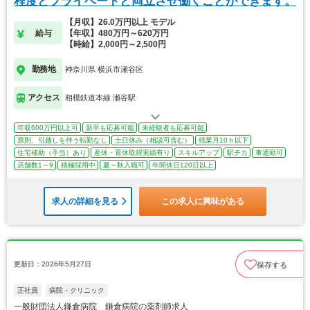
程度とプライベートと両立させ働くことができます。
【月収】26.0万円以上 モデル
給与
【年収】480万円～620万円
【時給】2,000円～2,500円
勤務地
神奈川県 横浜市瀬谷区
アクセス
相模鉄道本線 瀬谷駅
年収600万円以上可
新卒も応募可能
未経験者も応募可能
原則、引越しを伴う転勤なし
土日休み（相談可含む）
残業月10ｈ以下
住宅補助（手当）あり
産休・育休取得実績有り
スキルアップ
駅チカ
車通勤可
店舗数1～9
積極採用中
夏～秋入職可
年間休日120日以上
求人の詳細を見る
この求人に興味がある
更新日：2026年5月27日
保存する
正社員
病院・クリニック
一般財団法人鎌倉病院 鎌倉病院の薬剤師求人