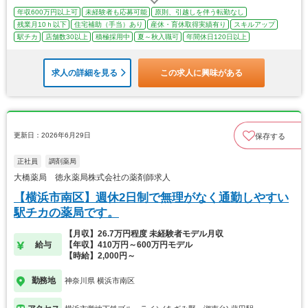
年収600万円以上可
未経験者も応募可能
原則、引越しを伴う転勤なし
残業月10ｈ以下
住宅補助（手当）あり
産休・育休取得実績有り
スキルアップ
駅チカ
店舗数30以上
積極採用中
夏～秋入職可
年間休日120日以上
求人の詳細を見る
この求人に興味がある
更新日：2026年6月29日
保存する
正社員
調剤薬局
大橋薬局 徳永薬局株式会社の薬剤師求人
【横浜市南区】週休2日制で無理がなく通勤しやすい
駅チカの薬局です。
【月収】26.7万円程度 未経験者モデル月収
給与
【年収】410万円～600万円モデル
【時給】2,000円～
勤務地
神奈川県 横浜市南区