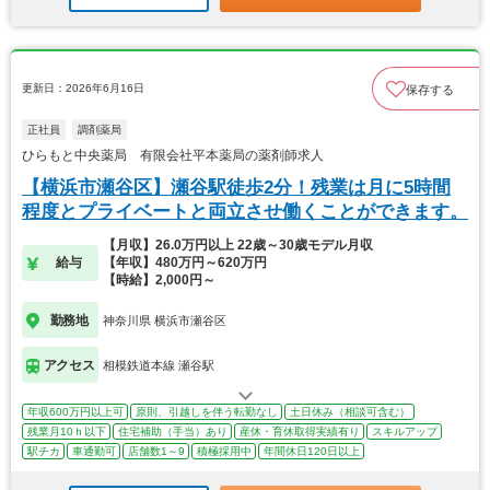
更新日：2026年6月16日
保存する
正社員
調剤薬局
ひらもと中央薬局 有限会社平本薬局の薬剤師求人
【横浜市瀬谷区】瀬谷駅徒歩2分！残業は月に5時間
程度とプライベートと両立させ働くことができます。
【月収】26.0万円以上 22歳～30歳モデル月収
給与
【年収】480万円～620万円
【時給】2,000円～
勤務地
神奈川県 横浜市瀬谷区
アクセス
相模鉄道本線 瀬谷駅
年収600万円以上可
原則、引越しを伴う転勤なし
土日休み（相談可含む）
残業月10ｈ以下
住宅補助（手当）あり
産休・育休取得実績有り
スキルアップ
駅チカ
車通勤可
店舗数1～9
積極採用中
年間休日120日以上