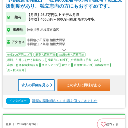
援制度があり、独立志向の方にもおすすめです。
【月収】26.3万円以上 モデル月収
給与
【年収】400万円～600万円程度 モデル年収
勤務地
神奈川県 相模原市南区
小田急小田原線 相模大野駅
アクセス
小田急江ノ島線 相模大野駅
年収600万円以上可
新卒も応募可能
未経験者も応募可能
原則、引越しを伴う転勤なし
残業月10ｈ以下
住宅補助（手当）あり
産休・育休取得実績有り
スキルアップ
駅チカ
店舗数10～29
積極採用中
夏～秋入職可
求人の詳細を見る
この求人に興味がある
職場の薬剤師さんにお話を伺ってきました
インタビュー
更新日：2026年5月26日
保存する