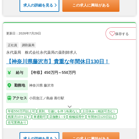
求人の詳細を見る
この求人に興味がある
更新日：2026年7月29日
保存する
正社員
調剤薬局
永代薬局 株式会社永代薬局の薬剤師求人
【神奈川県藤沢市】貴重な年間休日130日！
給与
【年収】450万円～550万円
勤務地
神奈川県 藤沢市
アクセス
小田急江ノ島線 善行駅
年収550万円以上可
原則、引越しを伴う転勤なし
土日休み（相談可含む）
残業月10ｈ以下
車通勤可
店舗数1～9
積極採用中
年間休日120日以上
在宅業務あり
求人の詳細を見る
この求人に興味がある