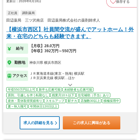
更新日：2026年6月18日
保存する
正社員
調剤薬局
田辺薬局 三ツ沢南店 田辺薬局株式会社の薬剤師求人
【横浜市西区】社員間交流が盛んでアットホーム！外
来・在宅のどちらも経験できます。
【月収】28.0万円
給与
【年収】392万円～550万円
勤務地
神奈川県 横浜市西区
ＪＲ東海道本線(東京－熱海) 横浜駅
アクセス
ＪＲ京浜東北線 横浜駅…ほか
年収550万円以上可
新卒も応募可能
未経験者も応募可能
原則、引越しを伴う転勤なし
残業月10ｈ以下
住宅補助（手当）あり
産休・育休取得実績有り
スキルアップ
駅チカ
店舗数30以上
積極採用中
夏～秋入職可
年間休日120日以上
求人の詳細を見る
この求人に興味がある