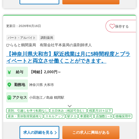
更新日：2026年6月16日
保存する
パート・アルバイト
調剤薬局
ひらもと鶴間薬局 有限会社平本薬局の薬剤師求人
【神奈川県大和市】駅近残業は月に5時間程度とプラ
イベートと両立させ働くことができます。
給与
【時給】2,000円～
勤務地
神奈川県 大和市
アクセス
小田急江ノ島線 鶴間駅
原則、引越しを伴う転勤なし
土日休み（相談可含む）
残業月10ｈ以下
産休・育休取得実績有り
スキルアップ
駅チカ
車通勤可
店舗数1～9
積極採用中
求人の詳細を見る
この求人に興味がある