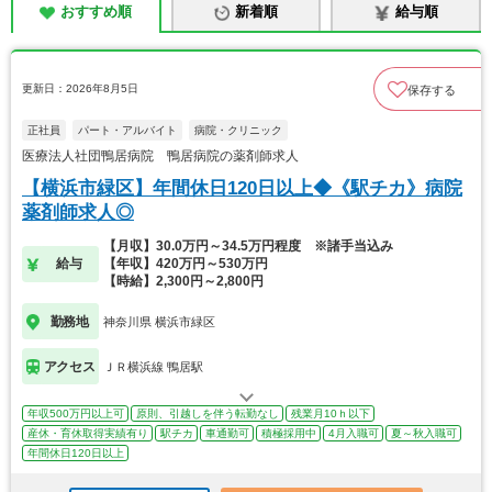
おすすめ順
新着順
給与順
更新日：2026年8月5日
保存する
正社員
パート・アルバイト
病院・クリニック
医療法人社団鴨居病院 鴨居病院の薬剤師求人
【横浜市緑区】年間休日120日以上◆《駅チカ》病院
薬剤師求人◎
【月収】30.0万円～34.5万円程度 ※諸手当込み
給与
【年収】420万円～530万円
【時給】2,300円～2,800円
勤務地
神奈川県 横浜市緑区
アクセス
ＪＲ横浜線 鴨居駅
年収500万円以上可
原則、引越しを伴う転勤なし
残業月10ｈ以下
産休・育休取得実績有り
駅チカ
車通勤可
積極採用中
4月入職可
夏～秋入職可
年間休日120日以上