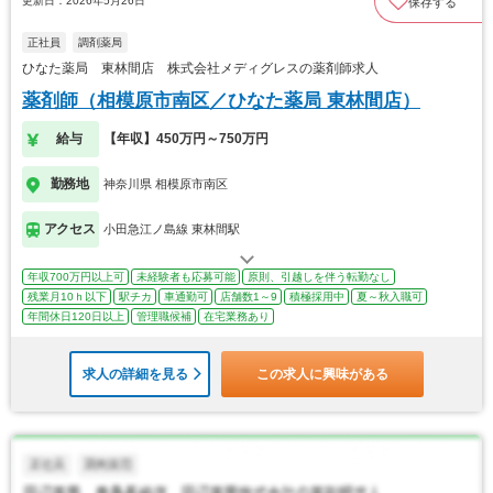
更新日：2026年5月26日
保存する
正社員
調剤薬局
ひなた薬局 東林間店 株式会社メディグレスの薬剤師求人
薬剤師（相模原市南区／ひなた薬局 東林間店）
給与
【年収】450万円～750万円
勤務地
神奈川県 相模原市南区
アクセス
小田急江ノ島線 東林間駅
年収700万円以上可
未経験者も応募可能
原則、引越しを伴う転勤なし
残業月10ｈ以下
駅チカ
車通勤可
店舗数1～9
積極採用中
夏～秋入職可
年間休日120日以上
管理職候補
在宅業務あり
求人の詳細を見る
この求人に興味がある