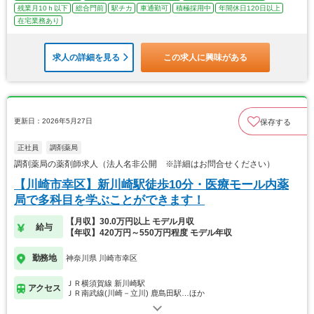
残業月10ｈ以下
総合門前
駅チカ
車通勤可
積極採用中
年間休日120日以上
在宅業務あり
求人の詳細を見る
この求人に興味がある
更新日：2026年5月27日
保存する
正社員
調剤薬局
調剤薬局の薬剤師求人（法人名非公開 ※詳細はお問合せください）
【川崎市幸区】新川崎駅徒歩10分・医療モール内薬
局で多科目を学ぶことができます！
【月収】30.0万円以上 モデル月収
給与
【年収】420万円～550万円程度 モデル年収
勤務地
神奈川県 川崎市幸区
ＪＲ横須賀線 新川崎駅
アクセス
ＪＲ南武線(川崎－立川) 鹿島田駅…ほか