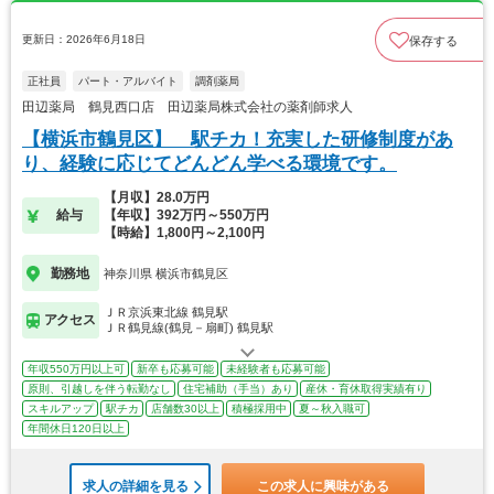
更新日：2026年6月18日
保存する
正社員
パート・アルバイト
調剤薬局
田辺薬局 鶴見西口店 田辺薬局株式会社の薬剤師求人
【横浜市鶴見区】 駅チカ！充実した研修制度があ
り、経験に応じてどんどん学べる環境です。
【月収】28.0万円
給与
【年収】392万円～550万円
【時給】1,800円～2,100円
勤務地
神奈川県 横浜市鶴見区
ＪＲ京浜東北線 鶴見駅
アクセス
ＪＲ鶴見線(鶴見－扇町) 鶴見駅
年収550万円以上可
新卒も応募可能
未経験者も応募可能
原則、引越しを伴う転勤なし
住宅補助（手当）あり
産休・育休取得実績有り
スキルアップ
駅チカ
店舗数30以上
積極採用中
夏～秋入職可
年間休日120日以上
求人の詳細を見る
この求人に興味がある