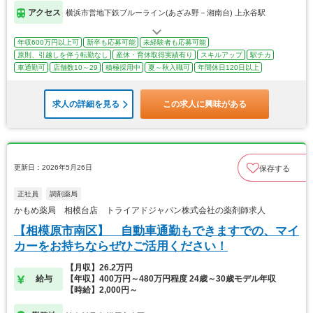
アクセス
横浜市営地下鉄ブルーライン(あざみ野－湘南台) 上永谷駅
年収600万円以上可
新卒も応募可能
未経験者も応募可能
原則、引越しを伴う転勤なし
産休・育休取得実績有り
スキルアップ
駅チカ
車通勤可
店舗数10～29
積極採用中
夏～秋入職可
年間休日120日以上
求人の詳細を見る
この求人に興味がある
更新日：2026年5月26日
保存する
正社員
調剤薬局
かもめ薬局 相模台店 トライアドジャパン株式会社の薬剤師求人
【相模原市南区】 自動車通勤もできますでの、マイ
カーをお持ちならぜひご活用ください！
【月収】26.2万円
給与
【年収】400万円～480万円程度 24歳～30歳モデル年収
【時給】2,000円～