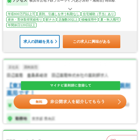
アクセス
横浜市営地下鉄ブルーライン(あざみ野－湘南台) 蒔田駅
年収600万円以上可
原則、引越しを伴う転勤なし
住宅補助（手当）あり
産休・育休取得実績有り
駅チカ
店舗数30以上
積極採用中
夏～秋入職可
年間休日120日以上
求人の詳細を見る
この求人に興味がある