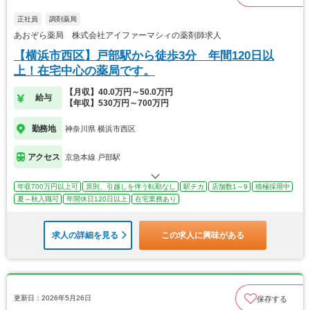
正社員
調剤薬局
あおぞら薬局 株式会社アイファーマシィの薬剤師求人
【横浜市西区】戸部駅から徒歩3分 年間120日以
上！在宅中心の薬局です。
【月収】40.0万円～50.0万円
給与
【年収】530万円～700万円
勤務地
神奈川県 横浜市西区
アクセス
京急本線 戸部駅
年収700万円以上可
原則、引越しを伴う転勤なし
駅チカ
店舗数1～9
積極採用中
夏～秋入職可
年間休日120日以上
在宅業務あり
求人の詳細を見る
この求人に興味がある
更新日：2026年5月26日
保存する