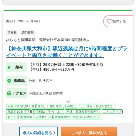
更新日：2026年6月16日
保存する
正社員
調剤薬局
ひらもと鶴間薬局 有限会社平本薬局の薬剤師求人
【神奈川県大和市】駅近残業は月に5時間程度とプラ
イベートと両立させ働くことができます。
【月収】26.0万円以上 22歳～30歳モデル月収
給与
【年収】480万円～620万円
勤務地
神奈川県 大和市
アクセス
小田急江ノ島線 鶴間駅
年収600万円以上可
原則、引越しを伴う転勤なし
土日休み（相談可含む）
残業月10ｈ以下
住宅補助（手当）あり
産休・育休取得実績有り
スキルアップ
駅チカ
車通勤可
店舗数1～9
積極採用中
年間休日120日以上
求人の詳細を見る
この求人に興味がある