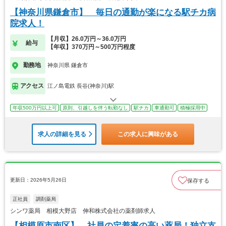
【神奈川県鎌倉市】 毎日の通勤が楽になる駅チカ病
院求人！
【月収】26.0万円～36.0万円
給与
【年収】370万円～500万円程度
勤務地
神奈川県 鎌倉市
アクセス
江ノ島電鉄 長谷(神奈川)駅
年収500万円以上可
原則、引越しを伴う転勤なし
駅チカ
車通勤可
積極採用中
求人の詳細を見る
この求人に興味がある
更新日：2026年5月26日
保存する
正社員
調剤薬局
シンワ薬局 相模大野店 伸和株式会社の薬剤師求人
【相模原市南区】 社員の定着率の高い薬局！独立支