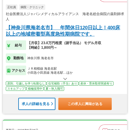
正社員
病院・クリニック
社会医療法人ジャパンメディカルアライアンス 海老名総合病院の薬剤師求
人
【神奈川県海老名市】 年間休日120日以上！400床
以上の地域密着型高度急性期病院です。
【月収】23.0万円程度（諸手当込） モデル月収
給与
【時給】1,800円～
勤務地
神奈川県 海老名市
ＪＲ相模線 海老名駅
アクセス
小田急小田原線 海老名駅…ほか
原則、引越しを伴う転勤なし
住宅補助（手当）あり
産休・育休取得実績有り
スキルアップ
積極採用中
夏～秋入職可
求人の詳細を見る
この求人に興味がある