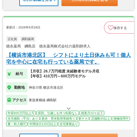
更新日：2026年6月29日
保存する
正社員
調剤薬局
徳永薬局 綱島店 徳永薬局株式会社の薬剤師求人
【横浜市港北区】 シフトにより土日休みも可！個人
宅を中心に在宅も行っている薬局です。
【月収】26.7万円程度 未経験者モデル月収
給与
【年収】410万円～600万円モデル
勤務地
神奈川県 横浜市港北区
アクセス
東急東横線 綱島駅
年収600万円以上可
原則、引越しを伴う転勤なし
残業月10ｈ以下
住宅補助（手当）あり
産休・育休取得実績有り
駅チカ
店舗数30以上
積極採用中
夏～秋入職可
年間休日120日以上
在宅業務あり