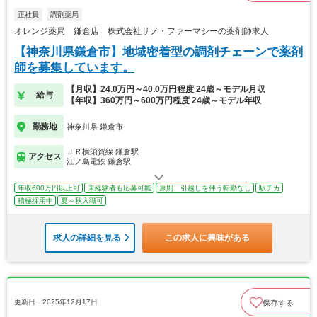
正社員
調剤薬局
オレンジ薬局 鎌倉店 株式会社サノ・ファーマシーの薬剤師求人
【神奈川県鎌倉市】地域密着型の調剤チェーンで薬剤
師を募集しています。
【月収】24.0万円～40.0万円程度 24歳～モデル月収
給与
【年収】360万円～600万円程度 24歳～モデル年収
勤務地
神奈川県 鎌倉市
ＪＲ横須賀線 鎌倉駅
アクセス
江ノ島電鉄 鎌倉駅
年収600万円以上可
未経験者も応募可能
原則、引越しを伴う転勤なし
駅チカ
積極採用中
夏～秋入職可
求人の詳細を見る
この求人に興味がある
更新日：2025年12月17日
保存する