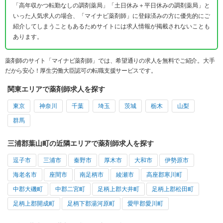
「高年収かつ転勤なしの調剤薬局」「土日休み＋平日休みの調剤薬局」と
いった人気求人の場合、「マイナビ薬剤師」に登録済みの方に優先的にご
紹介してしまうこともあるためサイトには求人情報が掲載されないことも
あります。
薬剤師のサイト「マイナビ薬剤師」では、希望通りの求人を無料でご紹介。大手
だから安心！厚生労働大臣認可の転職支援サービスです。
関東エリアで薬剤師求人を探す
東京
神奈川
千葉
埼玉
茨城
栃木
山梨
群馬
三浦郡葉山町の近隣エリアで薬剤師求人を探す
逗子市
三浦市
秦野市
厚木市
大和市
伊勢原市
海老名市
座間市
南足柄市
綾瀬市
高座郡寒川町
中郡大磯町
中郡二宮町
足柄上郡大井町
足柄上郡松田町
足柄上郡開成町
足柄下郡湯河原町
愛甲郡愛川町