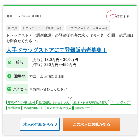
更新日：2026年6月18日
保存する
正社員
ドラッグストア（調剤併設）
ドラッグストア（OTCのみ）
ドラッグストア（調剤併設）の登録販売者の求人（法人名非公開 ※詳細は
お問合せください）
大手ドラッグストアにて登録販売者募集！
【月収】18.0万円～30.0万円
給与
【年収】250万円～450万円
勤務地
神奈川県 三浦郡葉山町
アクセス
※お問い合わせください
年収450万円以上可
住宅補助（手当）あり
産休・育休取得実績有り
スキルアップ
車通勤可
店舗数30以上
登録販売者の求人
積極採用中
求人の詳細を見る
この求人に興味がある