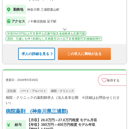
勤務地
神奈川県 三浦郡葉山町
アクセス
ＪＲ横須賀線 逗子駅
年収550万円以上可
新卒も応募可能
未経験者も応募可能
原則、引越しを伴う転勤なし
残業月10ｈ以下
車通勤可
積極採用中
求人の詳細を見る
この求人に興味がある
更新日：2026年5月26日
保存する
正社員
パート・アルバイト
病院・クリニック
病院・クリニックの薬剤師求人（法人名非公開 ※詳細はお問合せくださ
い）
病院薬剤 (神奈川県三浦郡)
【月収】26.0万円～27.0万円程度 モデル月収
給与
【年収】380万円～400万円程度 モデル年収