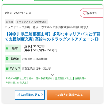
更新日：2026年6月27日
保存する
正社員
ドラッグストア（調剤併設）
ハックドラッグ葉山一色店 ウエルシア薬局株式会社の薬剤師求人
【神奈川県三浦郡葉山町】多彩なキャリアパスと子育
て支援制度充実♪高給与のドラッグストアチェーン◎
【月収】33.5万円
給与
【年収】515万円～650万円
勤務地
神奈川県 三浦郡葉山町
アクセス
京急逗子線 逗子・葉山駅
年収650万円以上可
産休・育休取得実績有り
店舗数30以上
積極採用中
年間休日120日以上
求人の詳細を見る
この求人に興味がある