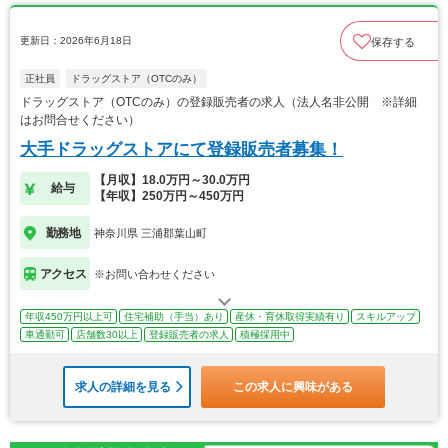
更新日：2026年6月18日
保存する
正社員
ドラッグストア（OTCのみ）
ドラッグストア（OTCのみ）の登録販売者の求人（法人名非公開 ※詳細
はお問合せください）
大手ドラッグストアにて登録販売者募集！
【月収】18.0万円～30.0万円
給与
【年収】250万円～450万円
勤務地
神奈川県 三浦郡葉山町
アクセス
※お問い合わせください
年収450万円以上可
住宅補助（手当）あり
産休・育休取得実績有り
スキルアップ
車通勤可
店舗数30以上
登録販売者の求人
積極採用中
求人の詳細を見る
この求人に興味がある