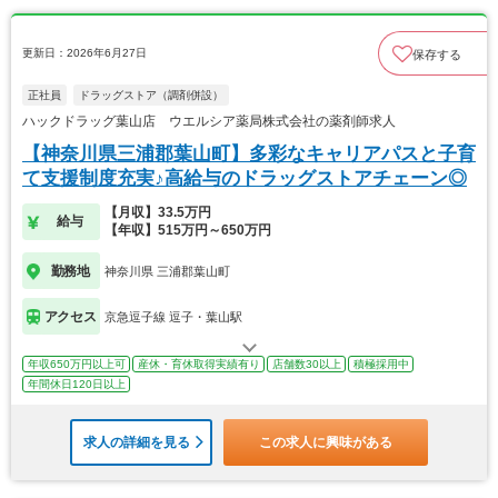
更新日：2026年6月27日
保存する
正社員
ドラッグストア（調剤併設）
ハックドラッグ葉山店 ウエルシア薬局株式会社の薬剤師求人
【神奈川県三浦郡葉山町】多彩なキャリアパスと子育
て支援制度充実♪高給与のドラッグストアチェーン◎
【月収】33.5万円
給与
【年収】515万円～650万円
勤務地
神奈川県 三浦郡葉山町
アクセス
京急逗子線 逗子・葉山駅
年収650万円以上可
産休・育休取得実績有り
店舗数30以上
積極採用中
年間休日120日以上
求人の詳細を見る
この求人に興味がある