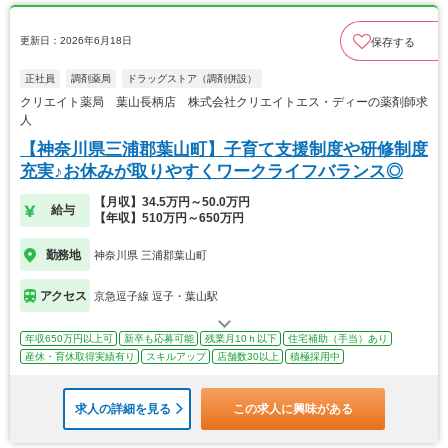
更新日：2026年6月18日
保存する
正社員
調剤薬局
ドラッグストア（調剤併設）
クリエイト薬局 葉山長柄店 株式会社クリエイトエス・ディーの薬剤師求
人
【神奈川県三浦郡葉山町】子育て支援制度や研修制度
充実♪お休みが取りやすくワークライフバランス◎
【月収】34.5万円～50.0万円
給与
【年収】510万円～650万円
勤務地
神奈川県 三浦郡葉山町
アクセス
京急逗子線 逗子・葉山駅
年収650万円以上可
新卒も応募可能
残業月10ｈ以下
住宅補助（手当）あり
産休・育休取得実績有り
スキルアップ
店舗数30以上
積極採用中
求人の詳細を見る
この求人に興味がある