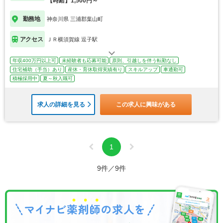
【時給】1,500円～
勤務地
神奈川県 三浦郡葉山町
アクセス
ＪＲ横須賀線 逗子駅
年収400万円以上可
未経験者も応募可能
原則、引越しを伴う転勤なし
住宅補助（手当）あり
産休・育休取得実績有り
スキルアップ
車通勤可
積極採用中
夏～秋入職可
求人の詳細を見る
この求人に興味がある
1
9件／9件