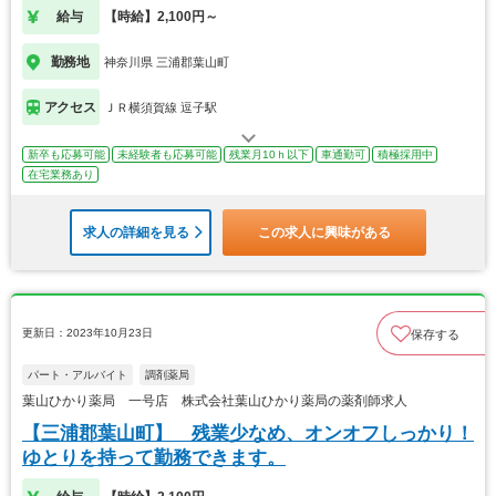
給与
【時給】2,100円～
勤務地
神奈川県 三浦郡葉山町
アクセス
ＪＲ横須賀線 逗子駅
新卒も応募可能
未経験者も応募可能
残業月10ｈ以下
車通勤可
積極採用中
在宅業務あり
求人の詳細を見る
この求人に興味がある
更新日：2023年10月23日
保存する
パート・アルバイト
調剤薬局
葉山ひかり薬局 一号店 株式会社葉山ひかり薬局の薬剤師求人
【三浦郡葉山町】 残業少なめ、オンオフしっかり！
ゆとりを持って勤務できます。