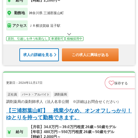
給与
【時給】2,100円～
勤務地
神奈川県 三浦郡葉山町
アクセス
ＪＲ横須賀線 逗子駅
原則、引越しを伴う転勤なし
車通勤可
積極採用中
求人の詳細を見る
この求人に興味がある
更新日：2024年11月17日
保存する
正社員
パート・アルバイト
調剤薬局
調剤薬局の薬剤師求人（法人名非公開 ※詳細はお問合せください）
【三浦郡葉山町】 残業少なめ、オンオフしっかり！
ゆとりを持って勤務できます。
【月収】34.0万円～39.0万円程度 26歳～50歳モデル
給与
【年収】480万円～550万円程度 26歳～50歳モデル
【時給】2,000円～