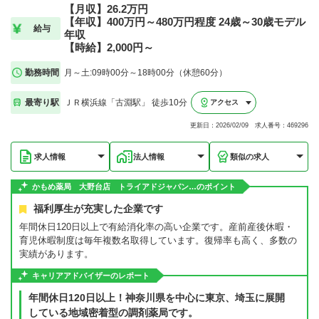
【月収】26.2万円
【年収】400万円～480万円程度 24歳～30歳モデル
給与
年収
【時給】2,000円～
勤務時間
月～土:09時00分～18時00分（休憩60分）
最寄り駅
ＪＲ横浜線「古淵駅」 徒歩10分
アクセス
更新日：2026/02/09 求人番号：469296
求人情報
法人情報
類似の求人
かもめ薬局 大野台店 トライアドジャパン…のポイント
福利厚生が充実した企業です
年間休日120日以上で有給消化率の高い企業です。産前産後休暇・
育児休暇制度は毎年複数名取得しています。復帰率も高く、多数の
実績があります。
キャリアアドバイザーのレポート
年間休日120日以上！神奈川県を中心に東京、埼玉に展開
している地域密着型の調剤薬局です。