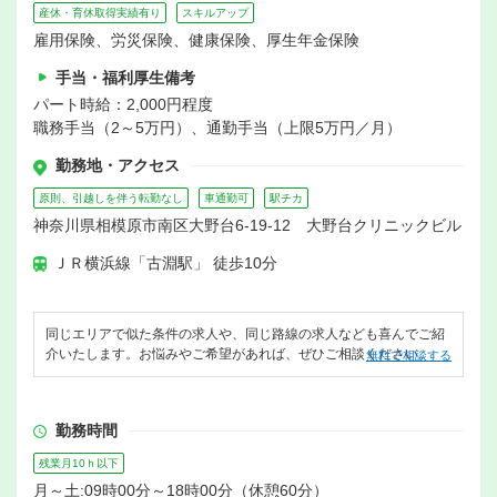
産休・育休取得実績有り
スキルアップ
雇用保険、労災保険、健康保険、厚生年金保険
手当・福利厚生備考
パート時給：2,000円程度
職務手当（2～5万円）、通勤手当（上限5万円／月）
勤務地・アクセス
原則、引越しを伴う転勤なし
車通勤可
駅チカ
神奈川県相模原市南区大野台6-19-12 大野台クリニックビル
ＪＲ横浜線「古淵駅」 徒歩10分
同じエリアで似た条件の求人や、同じ路線の求人なども喜んでご紹
介いたします。お悩みやご希望があれば、ぜひご相談ください。
無料で相談する
勤務時間
残業月10ｈ以下
月～土:09時00分～18時00分（休憩60分）