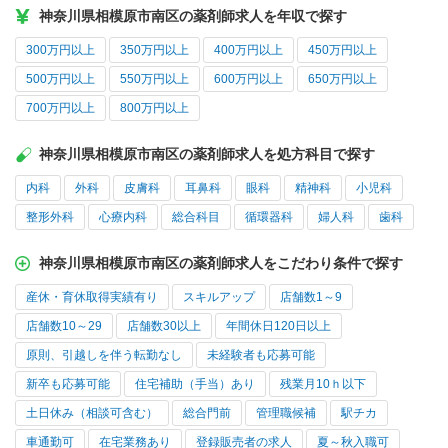
神奈川県相模原市南区の薬剤師求人を年収で探す
300万円以上
350万円以上
400万円以上
450万円以上
500万円以上
550万円以上
600万円以上
650万円以上
700万円以上
800万円以上
神奈川県相模原市南区の薬剤師求人を処方科目で探す
内科
外科
皮膚科
耳鼻科
眼科
精神科
小児科
整形外科
心療内科
総合科目
循環器科
婦人科
歯科
神奈川県相模原市南区の薬剤師求人をこだわり条件で探す
産休・育休取得実績有り
スキルアップ
店舗数1～9
店舗数10～29
店舗数30以上
年間休日120日以上
原則、引越しを伴う転勤なし
未経験者も応募可能
新卒も応募可能
住宅補助（手当）あり
残業月10ｈ以下
土日休み（相談可含む）
総合門前
管理職候補
駅チカ
車通勤可
在宅業務あり
登録販売者の求人
夏～秋入職可