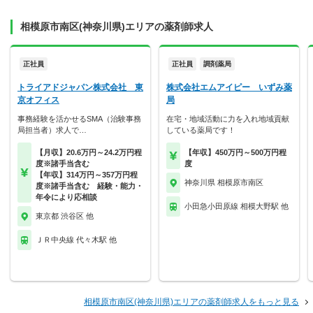
相模原市南区(神奈川県)エリアの薬剤師求人
正社員
正社員
調剤薬局
トライアドジャパン株式会社 東
株式会社エムアイピー いずみ薬
京オフィス
局
事務経験を活かせるSMA（治験事務
在宅・地域活動に力を入れ地域貢献
局担当者）求人で…
している薬局です！
【月収】20.6万円～24.2万円程
【年収】450万円～500万円程
度※諸手当含む
度
【年収】314万円～357万円程
神奈川県 相模原市南区
度※諸手当含む 経験・能力・
年令により応相談
小田急小田原線 相模大野駅 他
東京都 渋谷区 他
ＪＲ中央線 代々木駅 他
相模原市南区(神奈川県)エリアの薬剤師求人をもっと見る