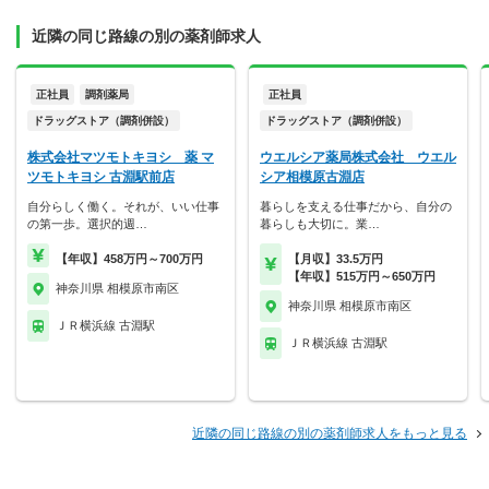
近隣の同じ路線の別の薬剤師求人
正社員
調剤薬局
正社員
ドラッグストア（調剤併設）
ドラッグストア（調剤併設）
株式会社マツモトキヨシ 薬 マ
ウエルシア薬局株式会社 ウエル
ツモトキヨシ 古淵駅前店
シア相模原古淵店
自分らしく働く。それが、いい仕事
暮らしを支える仕事だから、自分の
の第一歩。選択的週…
暮らしも大切に。業…
【年収】458万円～700万円
【月収】33.5万円
【年収】515万円～650万円
神奈川県 相模原市南区
神奈川県 相模原市南区
ＪＲ横浜線 古淵駅
ＪＲ横浜線 古淵駅
近隣の同じ路線の別の薬剤師求人をもっと見る