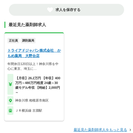
求人を保存する
最近見た薬剤師求人
正社員
調剤薬局
トライアドジャパン株式会社 か
もめ薬局 大野台店
年間休日120日以上！神奈川県を中
心に東京、埼玉に…
【月収】26.2万円 【年収】400
万円～480万円程度 24歳～30
歳モデル年収 【時給】2,000円
～
神奈川県 相模原市南区
ＪＲ横浜線 古淵駅
最近見た薬剤師求人をもっと見る