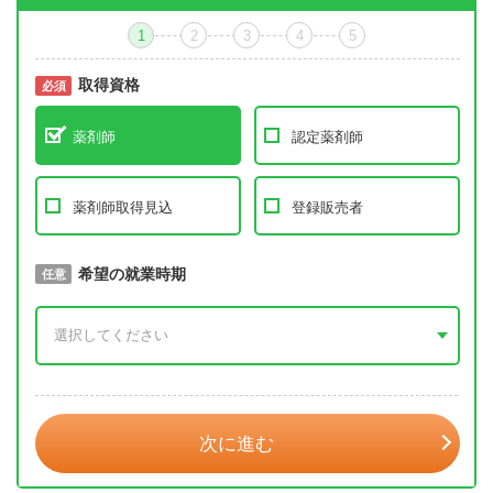
1
2
3
4
5
取得資格
必須
必須
薬剤師
認定薬剤師
薬剤師取得見込
登録販売者
取得予定年
希望の就業時期
必須
任意
年 3月
次に進む