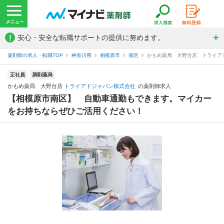
!
安心・安全な転職サポートの提供に努めます。
薬剤師の求人・転職TOP
神奈川県
相模原市
南区
かもめ薬局 大野台店 トライア
正社員
調剤薬局
かもめ薬局 大野台店
トライアドジャパン株式会社
の薬剤師求人
【相模原市南区】 自動車通勤もできます。マイカー
をお持ちならぜひご活用ください！