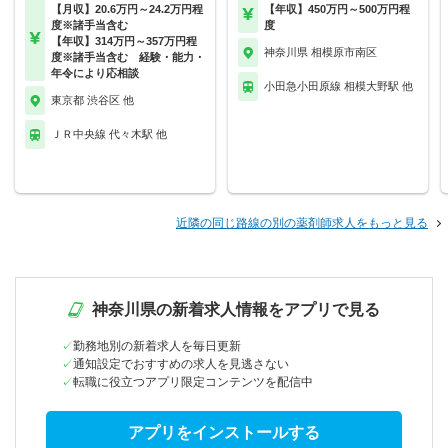
【月収】20.6万円～24.2万円程
【年収】450万円～500万円程
度※諸手当含む
度
【年収】314万円～357万円程
神奈川県 相模原市南区
度※諸手当含む 経験・能力・
年令により応相談
小田急小田原線 相模大野駅 他
東京都 渋谷区 他
ＪＲ中央線 代々木駅 他
近隣の同じ路線の別の薬剤師求人をもっと見る
神奈川県の新着求人情報をアプリで見る
勤務地別の新着求人を毎日更新
通知設定でおすすめの求人を見逃さない
転職に役立つアプリ限定コンテンツを配信中
アプリをインストールする