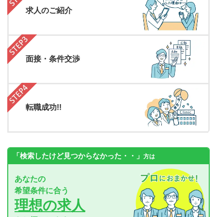
求人のご紹介
面接・条件交渉
転職成功!!
「検索したけど見つからなかった・・」
方は
あなたの
希望条件に合う
理想の求人