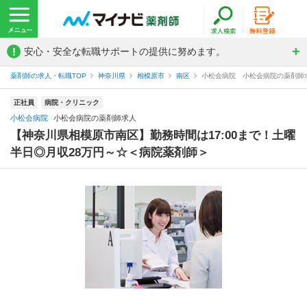
!
安心・安全な転職サポートの提供に努めます。
薬剤師の求人・転職TOP
神奈川県
相模原市
南区
小松会病院 小松会病院の薬剤師
正社員
病院・クリニック
小松会病院
小松会病院の薬剤師求人
【神奈川県相模原市南区】勤務時間は17:00まで！土曜
半日◎月収28万円～☆＜病院薬剤師＞