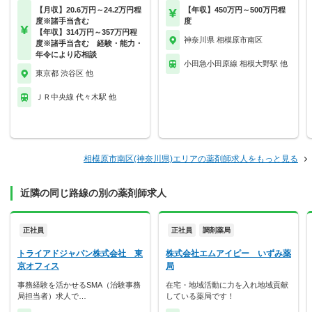
【月収】20.6万円～24.2万円程
【年収】450万円～500万円程
度※諸手当含む
度
【年収】314万円～357万円程
神奈川県 相模原市南区
度※諸手当含む 経験・能力・
年令により応相談
小田急小田原線 相模大野駅 他
東京都 渋谷区 他
ＪＲ中央線 代々木駅 他
相模原市南区(神奈川県)エリアの薬剤師求人をもっと見る
近隣の同じ路線の別の薬剤師求人
正社員
正社員
調剤薬局
トライアドジャパン株式会社 東
株式会社エムアイピー いずみ薬
京オフィス
局
事務経験を活かせるSMA（治験事務
在宅・地域活動に力を入れ地域貢献
局担当者）求人で…
している薬局です！