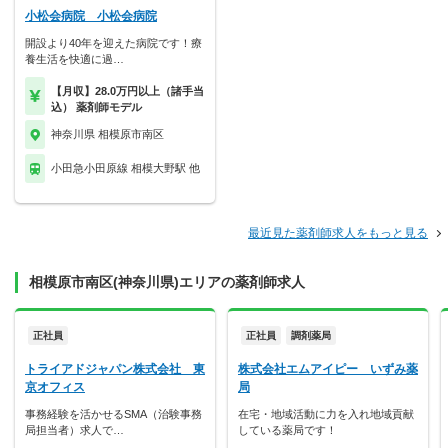
小松会病院 小松会病院
開設より40年を迎えた病院です！療
養生活を快適に過…
【月収】28.0万円以上（諸手当
込） 薬剤師モデル
神奈川県 相模原市南区
小田急小田原線 相模大野駅 他
最近見た薬剤師求人をもっと見る
相模原市南区(神奈川県)エリアの薬剤師求人
正社員
正社員
調剤薬局
トライアドジャパン株式会社 東
株式会社エムアイピー いずみ薬
京オフィス
局
事務経験を活かせるSMA（治験事務
在宅・地域活動に力を入れ地域貢献
局担当者）求人で…
している薬局です！