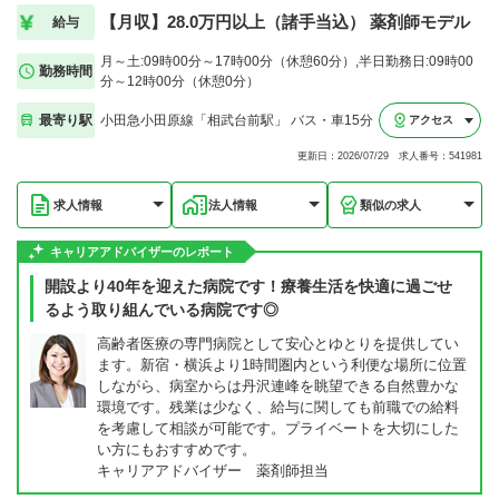
【月収】28.0万円以上（諸手当込） 薬剤師モデル
給与
月～土:09時00分～17時00分（休憩60分）,半日勤務日:09時00
勤務時間
分～12時00分（休憩0分）
最寄り駅
小田急小田原線「相武台前駅」 バス・車15分
アクセス
更新日：2026/07/29 求人番号：541981
求人情報
法人情報
類似の求人
キャリアアドバイザーのレポート
開設より40年を迎えた病院です！療養生活を快適に過ごせ
るよう取り組んでいる病院です◎
高齢者医療の専門病院として安心とゆとりを提供してい
ます。新宿・横浜より1時間圏内という利便な場所に位置
しながら、病室からは丹沢連峰を眺望できる自然豊かな
環境です。残業は少なく、給与に関しても前職での給料
を考慮して相談が可能です。プライベートを大切にした
い方にもおすすめです。
キャリアアドバイザー 薬剤師担当