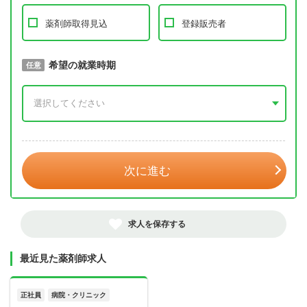
薬剤師取得見込
登録販売者
取得予定年
希望の就業時期
必須
任意
年 3月
次に進む
求人を保存する
最近見た薬剤師求人
正社員
病院・クリニック