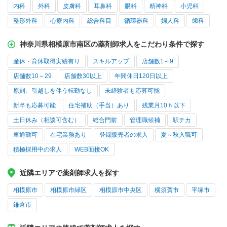
内科
外科
皮膚科
耳鼻科
眼科
精神科
小児科
整形外科
心療内科
総合科目
循環器科
婦人科
歯科
神奈川県相模原市南区の薬剤師求人をこだわり条件で探す
産休・育休取得実績有り
スキルアップ
店舗数1～9
店舗数10～29
店舗数30以上
年間休日120日以上
原則、引越しを伴う転勤なし
未経験者も応募可能
新卒も応募可能
住宅補助（手当）あり
残業月10ｈ以下
土日休み（相談可含む）
総合門前
管理職候補
駅チカ
車通勤可
在宅業務あり
登録販売者の求人
夏～秋入職可
積極採用中の求人
WEB面接OK
近隣エリアで薬剤師求人を探す
相模原市
相模原市緑区
相模原市中央区
横須賀市
平塚市
鎌倉市