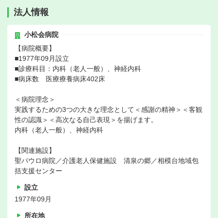
法人情報
小松会病院
【病院概要】
■1977年09月設立
■診療科目：内科（老人一般）、神経内科
■病床数 医療療養病床402床
＜病院理念＞
実践するための3つの大きな理念として＜感謝の精神＞＜客観
性の認識＞＜高次なる自己表現＞を揚げます。
内科（老人一般）、神経内科
【関連施設】
聖パウロ病院／介護老人保健施設 清泉の郷／相模台地域包
括支援センター
設立
1977年09月
所在地