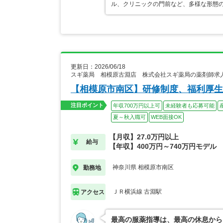
ル、クリニックの門前など、多様な形態
更新日：2026/06/18
スギ薬局 相模原古淵店 株式会社スギ薬局の薬剤師求
【相模原市南区】研修制度、福利厚生
注目ポイント
年収700万円以上可
未経験者も応募可能
夏～秋入職可
WEB面接OK
【月収】27.0万円以上
給与
【年収】400万円～740万円モデル
神奈川県 相模原市南区
勤務地
ＪＲ横浜線 古淵駅
アクセス
最高の服薬指導は、最高の休息から