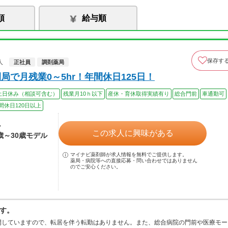
順
給与順
保存す
人
正社員
調剤薬局
で月残業0～5hr！年間休日125日！
土日休み（相談可含む）
残業月10ｈ以下
産休・育休取得実績有り
総合門前
車通勤可
間休日120日以上
ル
この求人に興味がある
4歳～30歳モデル
マイナビ薬剤師が求人情報を無料でご提供します。
薬局・病院等への直接応募・問い合わせではありません
のでご安心ください。
す。
開していますので、転居を伴う転勤はありません。また、総合病院の門前や医療モー