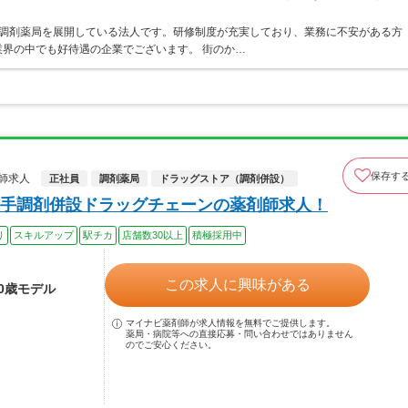
ア・調剤薬局を展開している法人です。研修制度が充実しており、業務に不安がある方
界の中でも好待遇の企業でございます。 街のか…
保存す
師求人
正社員
調剤薬局
ドラッグストア（調剤併設）
手調剤併設ドラッグチェーンの薬剤師求人！
り
スキルアップ
駅チカ
店舗数30以上
積極採用中
この求人に興味がある
40歳モデル
マイナビ薬剤師が求人情報を無料でご提供します。
薬局・病院等への直接応募・問い合わせではありません
のでご安心ください。