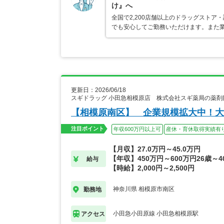
け』へ
全国で2,200店舗以上のドラッグスト
でも安心してご勤務いただけます。また業
更新日：2026/06/18
スギドラッグ 小田急相模原店 株式会社スギ薬局の薬剤
【相模原南区】 企業規模拡大中！大
注目ポイント
年収600万円以上可
産休・育休取得実績有
【月収】27.0万円～45.0万円
【年収】450万円～600万円26歳～
給与
【時給】2,000円～2,500円
神奈川県 相模原市南区
勤務地
小田急小田原線 小田急相模原駅
アクセス