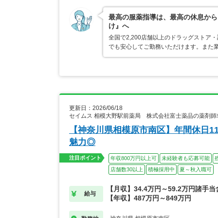
最高の服薬指導は、最高の休息から
け』へ
全国で2,200店舗以上のドラッグスト
でも安心してご勤務いただけます。また業
更新日：2026/06/18
セイムス 相模大野駅前薬局 株式会社富士薬品の薬剤師
【神奈川県相模原市南区】年間休日1
魅力◎
注目ポイント
年収800万円以上可
未経験者も応募可能
店舗数30以上
積極採用中
夏～秋入職可
【月収】34.4万円～59.2万円諸手
給与
【年収】487万円～849万円