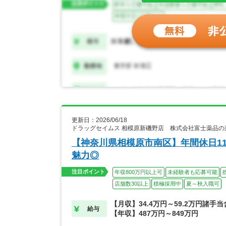
更新日：2026/06/18
ドラッグセイムス 相模原新磯野店 株式会社富士薬品の
【神奈川県相模原市南区】年間休日1
魅力◎
注目ポイント
年収800万円以上可
未経験者も応募可能
店舗数30以上
積極採用中
夏～秋入職可
【月収】34.4万円～59.2万円諸手
給与
【年収】487万円～849万円