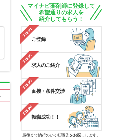
マイナビ薬剤師に登録して
希望通りの求人を
紹介してもらう！
STEP1
ご登録
STEP2
求人のご紹介
STEP3
面接・条件交渉
る
STEP4
転職成功！！
最後まで納得のいく転職先をお探しします。