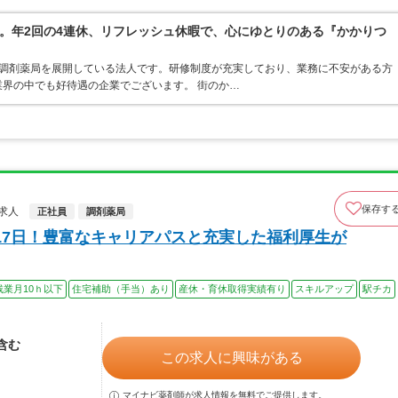
。年2回の4連休、リフレッシュ休暇で、心にゆとりのある『かかりつ
ア・調剤薬局を展開している法人です。研修制度が充実しており、業務に不安がある方
界の中でも好待遇の企業でございます。 街のか…
保存す
求人
正社員
調剤薬局
17日！豊富なキャリアパスと充実した福利厚生が
残業月10ｈ以下
住宅補助（手当）あり
産休・育休取得実績有り
スキルアップ
駅チカ
当含む
この求人に興味がある
マイナビ薬剤師が求人情報を無料でご提供します。