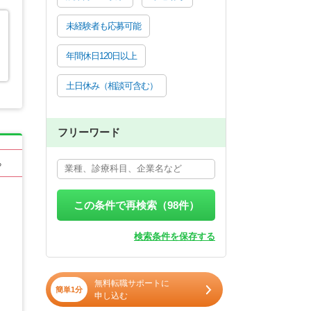
未経験者も応募可能
年間休日120日以上
土日休み（相談可含む）
フリーワード
る
この条件で再検索（
98
件）
検索条件を保存する
無料転職サポートに
簡単1分
申し込む