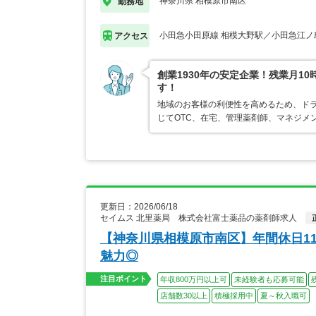
神奈川県 相模原市南区
勤務地
小田急小田原線 相模大野駅／小田急江ノ
アクセス
創業1930年の安定企業！残業月1
す！
地域のお客様の利便性を高めるため、ド
じてOTC、在宅、管理薬剤師、マネジメ
更新日：2026/06/18
セイムス 北里薬局 株式会社富士薬品の薬剤師求人
【神奈川県相模原市南区】年間休日1
魅力◎
注目ポイント
年収800万円以上可
未経験者も応募可能
店舗数30以上
積極採用中
夏～秋入職可