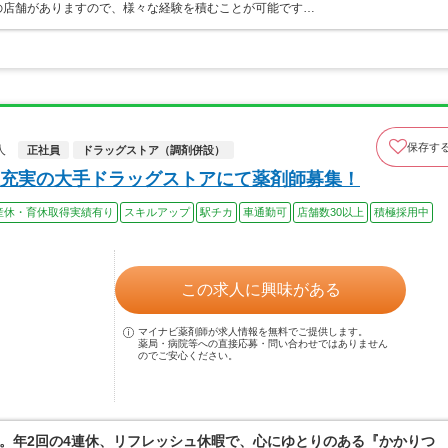
の店舗がありますので、様々な経験を積むことが可能です…
保存す
人
正社員
ドラッグストア（調剤併設）
充実の大手ドラッグストアにて薬剤師募集！
産休・育休取得実績有り
スキルアップ
駅チカ
車通勤可
店舗数30以上
積極採用中
この求人に興味がある
マイナビ薬剤師が求人情報を無料でご提供します。
薬局・病院等への直接応募・問い合わせではありません
のでご安心ください。
。年2回の4連休、リフレッシュ休暇で、心にゆとりのある『かかりつ