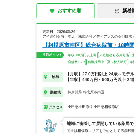
おすすめ順
新着
更新日：2026/05/26
アイ調剤薬局 本店 株式会社メディアンズの薬剤師求
【相模原市南区】総合病院前・18時閉局
注目ポイント
年収500万円以上可
未経験者も応募可能
店舗数1～9
積極採用中
夏～秋入職可
年
【月収】27.0万円以上 24歳～モデ
給与
【年収】440万円～500万円以上 2
神奈川県 相模原市南区
勤務地
小田急小田原線 小田急相模原駅
アクセス
地域に密着して展開している薬局で
同社は相模原エリアを中心として店舗展