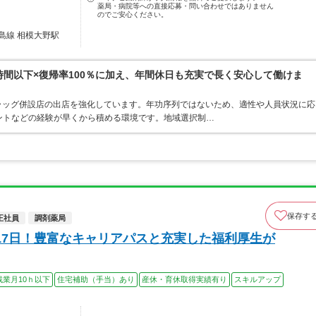
薬局・病院等への直接応募・問い合わせではありません
のでご安心ください。
島線 相模大野駅
0時間以下×復帰率100％に加え、年間休日も充実で長く安心して働けま
ラッグ併設店の出店を強化しています。年功序列ではないため、適性や人員状況に応
ントなどの経験が早くから積める環境です。地域選択制…
保存す
正社員
調剤薬局
17日！豊富なキャリアパスと充実した福利厚生が
残業月10ｈ以下
住宅補助（手当）あり
産休・育休取得実績有り
スキルアップ