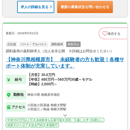
求人の詳細を見る
最新の募集状況を問い合わせる
更新日：2026年5月21日
保存する
正社員
パート・アルバイト
調剤薬局
募集停止
調剤薬局の薬剤師求人（法人名非公開 ※詳細はお問合せください）
【神奈川県相模原市】 未経験者の方も歓迎！各種サ
ポート体制が充実しています。
【月収】30.0万円
給与
【年収】480万円～560万円30歳～モデル
【時給】2,000円～
勤務地
神奈川県 相模原市南区
小田急小田原線 相模大野駅
アクセス
小田急江ノ島線 相模大野駅
年収550万円以上可
未経験者も応募可能
原則、引越しを伴う転勤なし
残業月10ｈ以下
総合門前
車通勤可