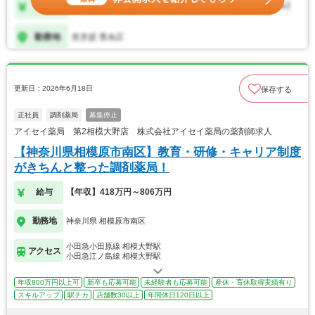
更新日：2026年6月18日
保存する
正社員
調剤薬局
募集停止
アイセイ薬局 第2相模大野店 株式会社アイセイ薬局の薬剤師求人
【神奈川県相模原市南区】教育・研修・キャリア制度
がきちんと整った調剤薬局！
給与
【年収】418万円～806万円
勤務地
神奈川県 相模原市南区
小田急小田原線 相模大野駅
アクセス
小田急江ノ島線 相模大野駅
年収800万円以上可
新卒も応募可能
未経験者も応募可能
産休・育休取得実績有り
スキルアップ
駅チカ
店舗数30以上
年間休日120日以上