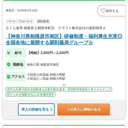
更新日：2026年6月15日
保存する
パート・アルバイト
調剤薬局
さくら薬局 相模原上鶴間本町店 クラフト株式会社の薬剤師求人
【神奈川県相模原市南区】研修制度・福利厚生充実◎
全国各地に展開する調剤薬局グループ☆
給与
【時給】2,000円～2,200円
勤務地
神奈川県 相模原市南区
小田急小田原線 相模大野駅
アクセス
小田急江ノ島線 相模大野駅
新卒も応募可能
未経験者も応募可能
産休・育休取得実績有り
スキルアップ
駅チカ
店舗数30以上
積極採用中
求人の詳細を見る
この求人に興味がある