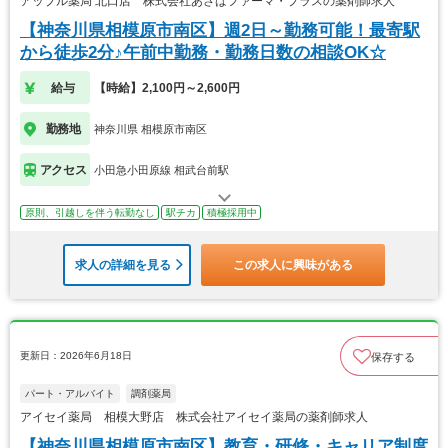
アップル薬局 北口店 株式会社あさばファーマ・プラスの薬剤師求人
【神奈川県相模原市南区】週2日～勤務可能！最寄駅
から徒歩2分♪午前中勤務・勤務日数の相談OK☆
給与
【時給】2,100円～2,600円
勤務地
神奈川県 相模原市南区
アクセス
小田急小田原線 相武台前駅
原則、引越しを伴う転勤なし
駅チカ
積極採用中
求人の詳細を見る
この求人に興味がある
更新日：2026年6月18日
保存する
パート・アルバイト
調剤薬局
アイセイ薬局 相模大野店 株式会社アイセイ薬局の薬剤師求人
【神奈川県相模原市南区】教育・研修・キャリア制度