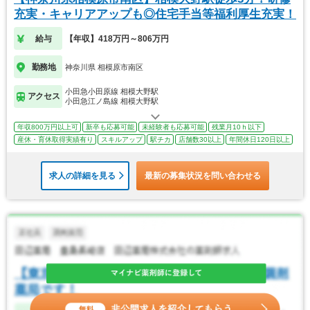
充実・キャリアアップも◎住宅手当等福利厚生充実！
給与
【年収】418万円～806万円
勤務地
神奈川県 相模原市南区
小田急小田原線 相模大野駅
アクセス
小田急江ノ島線 相模大野駅
年収800万円以上可
新卒も応募可能
未経験者も応募可能
残業月10ｈ以下
産休・育休取得実績有り
スキルアップ
駅チカ
店舗数30以上
年間休日120日以上
求人の詳細を見る
最新の募集状況を問い合わせる