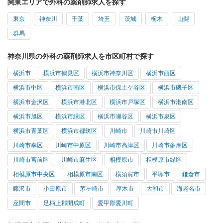
関東エリアで外科の薬剤師求人を探す
東京
神奈川
千葉
埼玉
茨城
栃木
山梨
群馬
神奈川県の外科の薬剤師求人を市区町村で探す
横浜市
横浜市鶴見区
横浜市神奈川区
横浜市西区
横浜市中区
横浜市南区
横浜市保土ケ谷区
横浜市磯子区
横浜市金沢区
横浜市港北区
横浜市戸塚区
横浜市港南区
横浜市旭区
横浜市緑区
横浜市瀬谷区
横浜市泉区
横浜市青葉区
横浜市都筑区
川崎市
川崎市川崎区
川崎市幸区
川崎市中原区
川崎市高津区
川崎市多摩区
川崎市宮前区
川崎市麻生区
相模原市
相模原市緑区
相模原市中央区
相模原市南区
横須賀市
平塚市
鎌倉市
藤沢市
小田原市
茅ヶ崎市
厚木市
大和市
海老名市
座間市
足柄上郡開成町
愛甲郡愛川町