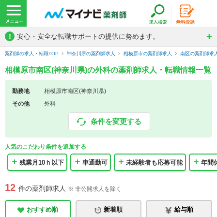
!
安心・安全な転職サポートの提供に努めます。
薬剤師の求人・転職TOP
神奈川県の薬剤師求人
相模原市の薬剤師求人
南区の薬剤師求
相模原市南区(神奈川県)の外科の薬剤師求人・転職情報一覧
勤務地
相模原市南区(神奈川県)
その他
外科
条件を変更する
人気のこだわり条件を追加する
残業月10ｈ以下
車通勤可
未経験者も応募可能
年間
12
件の薬剤師求人
※ 非公開求人を除く
おすすめ順
新着順
給与順