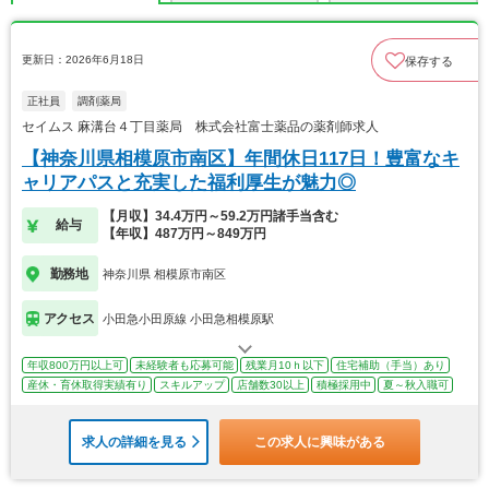
更新日：2026年6月18日
保存する
正社員
調剤薬局
セイムス 麻溝台４丁目薬局 株式会社富士薬品の薬剤師求人
【神奈川県相模原市南区】年間休日117日！豊富なキ
ャリアパスと充実した福利厚生が魅力◎
【月収】34.4万円～59.2万円諸手当含む
給与
【年収】487万円～849万円
勤務地
神奈川県 相模原市南区
アクセス
小田急小田原線 小田急相模原駅
年収800万円以上可
未経験者も応募可能
残業月10ｈ以下
住宅補助（手当）あり
産休・育休取得実績有り
スキルアップ
店舗数30以上
積極採用中
夏～秋入職可
求人の詳細を見る
この求人に興味がある