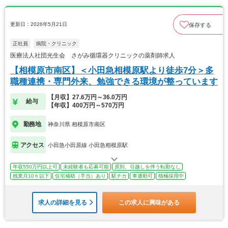
更新日：2026年5月21日
保存する
正社員
病院・クリニック
医療法人社団光生会 さがみ循環器クリニックの薬剤師求人
【相模原市南区】＜小田急相模原駅より徒歩7分＞多
職種連携・専門外来、勉強できる環境が整っています
【月収】27.6万円～36.0万円
給与
【年収】400万円～570万円
勤務地
神奈川県 相模原市南区
アクセス
小田急小田原線 小田急相模原駅
年収550万円以上可
未経験者も応募可能
原則、引越しを伴う転勤なし
残業月10ｈ以下
住宅補助（手当）あり
駅チカ
車通勤可
積極採用中
求人の詳細を見る
この求人に興味がある