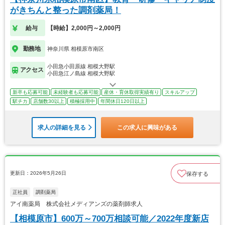
がきちんと整った調剤薬局！
給与
【時給】2,000円～2,000円
勤務地
神奈川県 相模原市南区
小田急小田原線 相模大野駅
アクセス
小田急江ノ島線 相模大野駅
新卒も応募可能
未経験者も応募可能
産休・育休取得実績有り
スキルアップ
駅チカ
店舗数30以上
積極採用中
年間休日120日以上
求人の詳細を見る
この求人に興味がある
更新日：2026年5月26日
保存する
正社員
調剤薬局
アイ南薬局 株式会社メディアンズの薬剤師求人
【相模原市】600万～700万相談可能／2022年度新店