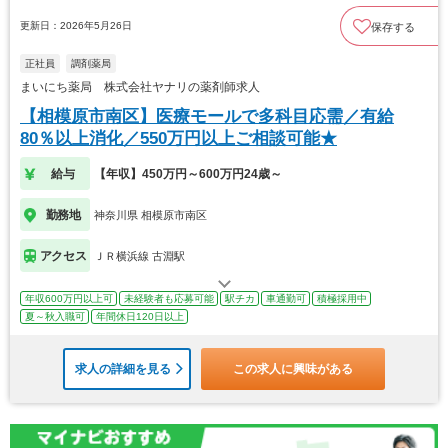
更新日：2026年5月26日
保存する
正社員
調剤薬局
まいにち薬局 株式会社ヤナリの薬剤師求人
【相模原市南区】医療モールで多科目応需／有給
80％以上消化／550万円以上ご相談可能★
給与
【年収】450万円～600万円24歳～
勤務地
神奈川県 相模原市南区
アクセス
ＪＲ横浜線 古淵駅
年収600万円以上可
未経験者も応募可能
駅チカ
車通勤可
積極採用中
夏～秋入職可
年間休日120日以上
求人の詳細を見る
この求人に興味がある