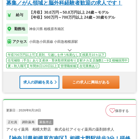
募集／がん領域と脳外科経験者歓迎の求人です！
【月収】30.0万円～50.0万円以上 24歳～モデル
給与
【年収】500万円～700万円以上 24歳～30歳モデル
勤務地
神奈川県 相模原市南区
アクセス
小田急小田原線 小田急相模原駅
年収700万円以上可
原則、引越しを伴う転勤なし
残業月10ｈ以下
住宅補助（手当）あり
産休・育休取得実績有り
駅チカ
店舗数1～9
積極採用中
夏～秋入職可
年間休日120日以上
管理職候補
在宅業務あり
求人の詳細を見る
この求人に興味がある
更新日：2026年6月18日
保存する
正社員
調剤薬局
募集停止
アイセイ薬局 相模大野店 株式会社アイセイ薬局の薬剤師求人
【神奈川県相模原市南区】相模大野駅徒歩3分！研修