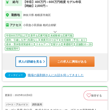
給与
【年収】400万円～600万円程度 モデル年収
【時給】2,000円～
勤務地
神奈川県 相模原市南区
アクセス
小田急小田原線 相武台前駅
年収600万円以上可
新卒も応募可能
未経験者も応募可能
原則、引越しを伴う転勤なし
残業月10ｈ以下
住宅補助（手当）あり
産休・育休取得実績有り
スキルアップ
駅チカ
車通勤可
店舗数10～29
積極採用中
求人の詳細を見る
この求人に興味がある
職場の薬剤師さんにお話を伺ってきました
インタビュー
更新日：2025年10月6日
保存する
パート・アルバイト
調剤薬局