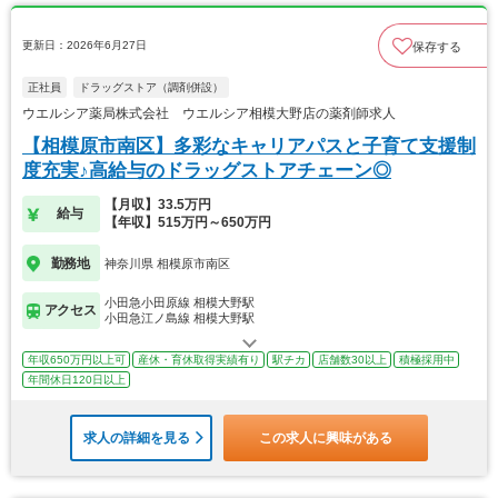
更新日：2026年6月27日
保存する
正社員
ドラッグストア（調剤併設）
ウエルシア薬局株式会社 ウエルシア相模大野店の薬剤師求人
【相模原市南区】多彩なキャリアパスと子育て支援制
度充実♪高給与のドラッグストアチェーン◎
【月収】33.5万円
給与
【年収】515万円～650万円
勤務地
神奈川県 相模原市南区
小田急小田原線 相模大野駅
アクセス
小田急江ノ島線 相模大野駅
年収650万円以上可
産休・育休取得実績有り
駅チカ
店舗数30以上
積極採用中
年間休日120日以上
求人の詳細を見る
この求人に興味がある