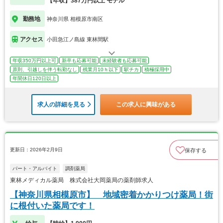
【年収】387万円以上 モデル
勤務地
神奈川県 相模原市南区
アクセス
小田急江ノ島線 東林間駅
年収350万円以上可
新卒も応募可能
未経験者も応募可能
原則、引越しを伴う転勤なし
残業月10ｈ以下
駅チカ
積極採用中
年間休日120日以上
求人の詳細を見る
この求人に興味がある
更新日：2026年2月9日
保存する
パート・アルバイト
調剤薬局
東林メディカル薬局 株式会社大岡薬局の薬剤師求人
【神奈川県相模原市】 地域密着かかりつけ薬局！街
に根付いた薬局です！