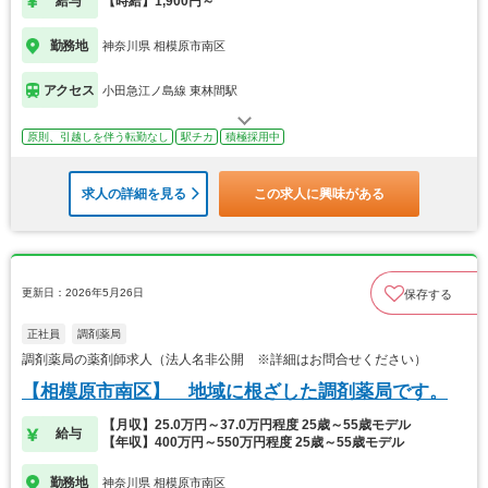
給与
【時給】1,900円～
勤務地
神奈川県 相模原市南区
アクセス
小田急江ノ島線 東林間駅
原則、引越しを伴う転勤なし
駅チカ
積極採用中
求人の詳細を見る
この求人に興味がある
更新日：2026年5月26日
保存する
正社員
調剤薬局
調剤薬局の薬剤師求人（法人名非公開 ※詳細はお問合せください）
【相模原市南区】 地域に根ざした調剤薬局です。
【月収】25.0万円～37.0万円程度 25歳～55歳モデル
給与
【年収】400万円～550万円程度 25歳～55歳モデル
勤務地
神奈川県 相模原市南区