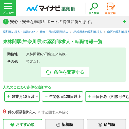
!
安心・安全な転職サポートの提供に努めます。
薬剤師の求人・転職TOP
神奈川県の薬剤師求人
相模原市の薬剤師求人
南区の薬剤師求
東林間駅(神奈川県)の薬剤師求人・転職情報一覧
勤務地
東林間駅(小田急江ノ島線)
その他
指定なし
条件を変更する
人気のこだわり条件を追加する
残業月10ｈ以下
年間休日120日以上
土日休み（相談可含
9
件の薬剤師求人
※ 非公開求人を除く
おすすめ順
新着順
給与順