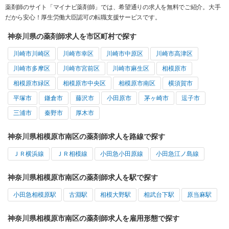
薬剤師のサイト「マイナビ薬剤師」では、希望通りの求人を無料でご紹介。大手
だから安心！厚生労働大臣認可の転職支援サービスです。
神奈川県の薬剤師求人を市区町村で探す
川崎市川崎区
川崎市幸区
川崎市中原区
川崎市高津区
川崎市多摩区
川崎市宮前区
川崎市麻生区
相模原市
相模原市緑区
相模原市中央区
相模原市南区
横須賀市
平塚市
鎌倉市
藤沢市
小田原市
茅ヶ崎市
逗子市
三浦市
秦野市
厚木市
神奈川県相模原市南区の薬剤師求人を路線で探す
ＪＲ横浜線
ＪＲ相模線
小田急小田原線
小田急江ノ島線
神奈川県相模原市南区の薬剤師求人を駅で探す
小田急相模原駅
古淵駅
相模大野駅
相武台下駅
原当麻駅
神奈川県相模原市南区の薬剤師求人を雇用形態で探す