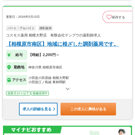
更新日：2026年5月15日
保存する
パート・アルバイト
調剤薬局
コスモス薬局 相模大野店 有限会社テンプウの薬剤師求人
【相模原市南区】地域に根ざした調剤薬局です。
給与
【時給】2,200円～
勤務地
神奈川県 相模原市南区
小田急小田原線 相模大野駅
アクセス
小田急江ノ島線 東林間駅
残業月10ｈ以下
積極採用中
求人の詳細を見る
この求人に興味がある