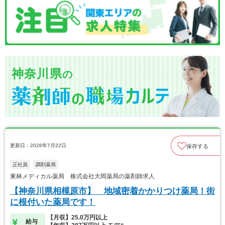
神奈川県
の
更新日：2026年7月22日
保存する
正社員
調剤薬局
東林メディカル薬局 株式会社大岡薬局の薬剤師求人
【神奈川県相模原市】 地域密着かかりつけ薬局！街
に根付いた薬局です！
【月収】25.0万円以上
給与