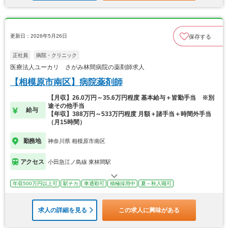
更新日：2026年5月26日
保存する
正社員
病院・クリニック
医療法人ユーカリ さがみ林間病院の薬剤師求人
【相模原市南区】病院薬剤師
【月収】26.0万円～35.6万円程度 基本給与＋皆勤手当 ※別
途その他手当
給与
【年収】388万円～533万円程度 月額＋諸手当＋時間外手当
（月15時間）
勤務地
神奈川県 相模原市南区
アクセス
小田急江ノ島線 東林間駅
年収500万円以上可
駅チカ
車通勤可
積極採用中
夏～秋入職可
求人の詳細を見る
この求人に興味がある