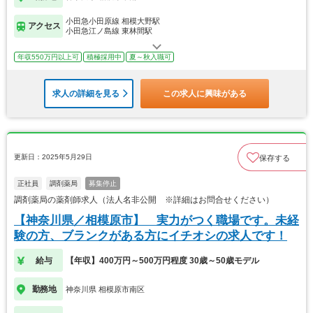
小田急小田原線 相模大野駅
アクセス
小田急江ノ島線 東林間駅
年収550万円以上可
積極採用中
夏～秋入職可
求人の詳細を見る
この求人に興味がある
更新日：2025年5月29日
保存する
正社員
調剤薬局
募集停止
調剤薬局の薬剤師求人（法人名非公開 ※詳細はお問合せください）
【神奈川県／相模原市】 実力がつく職場です。未経
験の方、ブランクがある方にイチオシの求人です！
給与
【年収】400万円～500万円程度 30歳～50歳モデル
勤務地
神奈川県 相模原市南区