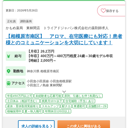
更新日：2026年5月26日
保存する
正社員
調剤薬局
かもめ薬局 東林間店 トライアドジャパン株式会社の薬剤師求人
【相模原市南区】 アロマ、在宅医療にも対応！患者
様とのコミュニケーションを大切にしています！
【月収】26.2万円
給与
【年収】400万円～480万円程度 24歳～30歳モデル年収
【時給】2,000円～
勤務地
神奈川県 相模原市南区
小田急小田原線 小田急相模原駅
アクセス
小田急江ノ島線 東林間駅
年収450万円以上可
未経験者も応募可能
原則、引越しを伴う転勤なし
土日休み（相談可含む）
残業月10ｈ以下
住宅補助（手当）あり
産休・育休取得実績有り
スキルアップ
駅チカ
車通勤可
店舗数10～29
積極採用中
夏～秋入職可
年間休日120日以上
求人の詳細を見る
この求人に興味がある