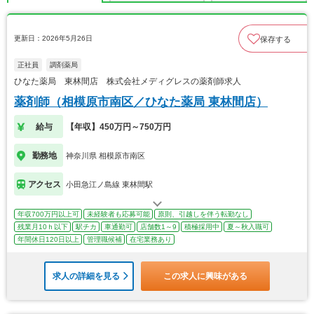
更新日：2026年5月26日
保存する
正社員
調剤薬局
ひなた薬局 東林間店 株式会社メディグレスの薬剤師求人
薬剤師（相模原市南区／ひなた薬局 東林間店）
給与
【年収】450万円～750万円
勤務地
神奈川県 相模原市南区
アクセス
小田急江ノ島線 東林間駅
年収700万円以上可
未経験者も応募可能
原則、引越しを伴う転勤なし
残業月10ｈ以下
駅チカ
車通勤可
店舗数1～9
積極採用中
夏～秋入職可
年間休日120日以上
管理職候補
在宅業務あり
求人の詳細を見る
この求人に興味がある