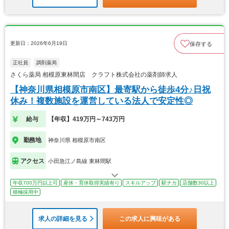
更新日：2026年6月19日
保存する
正社員
調剤薬局
さくら薬局 相模原東林間店 クラフト株式会社の薬剤師求人
【神奈川県相模原市南区】最寄駅から徒歩4分♪日祝
休み！複数施設を運営している法人で安定性◎
給与
【年収】419万円～743万円
勤務地
神奈川県 相模原市南区
アクセス
小田急江ノ島線 東林間駅
年収700万円以上可
産休・育休取得実績有り
スキルアップ
駅チカ
店舗数30以上
積極採用中
求人の詳細を見る
この求人に興味がある