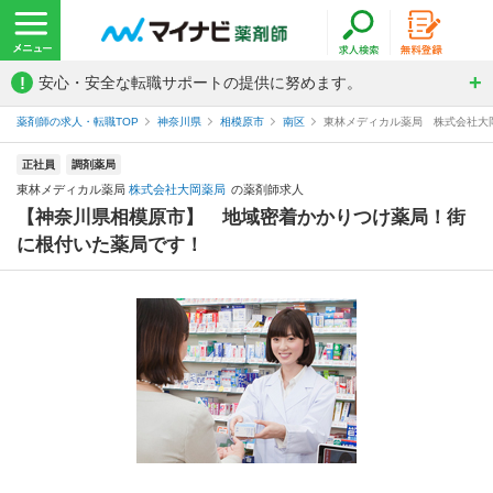
!
安心・安全な転職サポートの提供に努めます。
薬剤師の求人・転職TOP
神奈川県
相模原市
南区
東林メディカル薬局 株式会社大
正社員
調剤薬局
東林メディカル薬局
株式会社大岡薬局
の薬剤師求人
【神奈川県相模原市】 地域密着かかりつけ薬局！街
に根付いた薬局です！