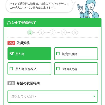
マイナビ薬剤師ご登録後、担当のアドバイザーより
この求人についてご案内差し上げます！
1分で登録完了
1
2
3
4
5
取得資格
必須
必須
薬剤師
認定薬剤師
薬剤師取得見込
登録販売者
取得予定年
希望の就業時期
必須
任意