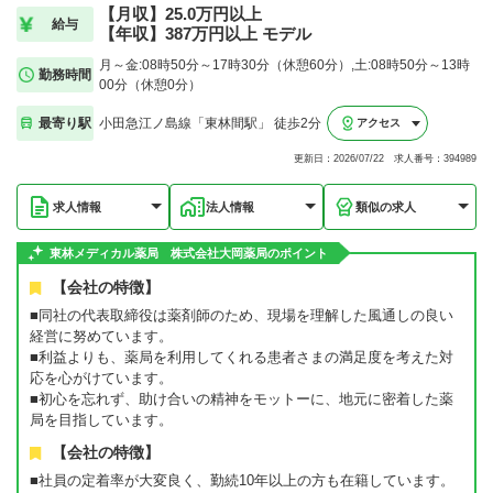
【月収】25.0万円以上
給与
【年収】387万円以上 モデル
月～金:08時50分～17時30分（休憩60分）,土:08時50分～13時
勤務時間
00分（休憩0分）
最寄り駅
小田急江ノ島線「東林間駅」 徒歩2分
アクセス
更新日：2026/07/22 求人番号：394989
求人情報
法人情報
類似の求人
東林メディカル薬局 株式会社大岡薬局のポイント
【会社の特徴】
■同社の代表取締役は薬剤師のため、現場を理解した風通しの良い
経営に努めています。
■利益よりも、薬局を利用してくれる患者さまの満足度を考えた対
応を心がけています。
■初心を忘れず、助け合いの精神をモットーに、地元に密着した薬
局を目指しています。
【会社の特徴】
■社員の定着率が大変良く、勤続10年以上の方も在籍しています。