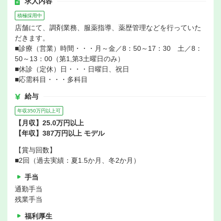
求人内容
積極採用中
店舗にて、調剤業務、服薬指導、薬歴管理などを行っていた
だきます。
■診療（営業）時間・・・月～金／8：50～17：30 土／8：
50～13：00（第1,第3土曜日のみ）
■休診（定休）日・・・日曜日、祝日
■応需科目・・・多科目
給与
年収350万円以上可
【月収】25.0万円以上
【年収】387万円以上 モデル
【賞与回数】
■2回（過去実績：夏1.5か月、冬2か月）
手当
通勤手当
残業手当
福利厚生