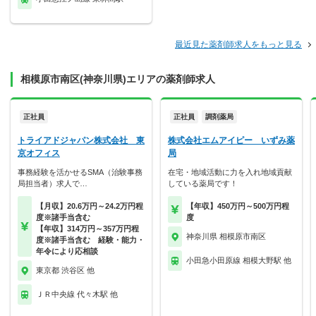
最近見た薬剤師求人をもっと見る
相模原市南区(神奈川県)エリアの薬剤師求人
正社員
正社員
調剤薬局
トライアドジャパン株式会社 東
株式会社エムアイピー いずみ薬
京オフィス
局
事務経験を活かせるSMA（治験事務
在宅・地域活動に力を入れ地域貢献
局担当者）求人で…
している薬局です！
【月収】20.6万円～24.2万円程
【年収】450万円～500万円程
度※諸手当含む
度
【年収】314万円～357万円程
神奈川県 相模原市南区
度※諸手当含む 経験・能力・
年令により応相談
小田急小田原線 相模大野駅 他
東京都 渋谷区 他
ＪＲ中央線 代々木駅 他