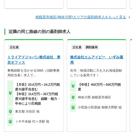
相模原市南区(神奈川県)エリアの薬剤師求人をもっと見る
近隣の同じ路線の別の薬剤師求人
正社員
正社員
調剤薬局
トライアドジャパン株式会社 東
株式会社エムアイピー いずみ薬
京オフィス
局
事務経験を活かせるSMA（治験事務
在宅・地域活動に力を入れ地域貢献
局担当者）求人で…
している薬局です！
【月収】20.6万円～24.2万円程
【年収】450万円～500万円程
度※諸手当含む
度
【年収】314万円～357万円程
神奈川県 相模原市南区
度※諸手当含む 経験・能力・
年令により応相談
小田急小田原線 相模大野駅 他
東京都 渋谷区 他
ＪＲ中央線 代々木駅 他