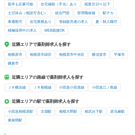
新卒も応募可能
住宅補助（手当）あり
残業月10ｈ以下
土日休み（相談可含む）
総合門前
管理職候補
駅チカ
車通勤可
在宅業務あり
登録販売者の求人
夏～秋入職可
積極採用中の求人
WEB面接OK
近隣エリアで薬剤師求人を探す
相模原市
相模原市緑区
相模原市中央区
横須賀市
平塚市
鎌倉市
近隣エリアの路線で薬剤師求人を探す
ＪＲ横浜線
ＪＲ相模線
小田急小田原線
小田急江ノ島線
近隣エリアの駅で薬剤師求人を探す
小田急相模原駅
古淵駅
相模大野駅
相武台下駅
原当麻駅
東林間駅