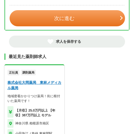
年 3月
次に進む
求人を保存する
最近見た薬剤師求人
正社員
調剤薬局
株式会社大岡薬局 東林メディカ
ル薬局
地域密着かかりつけ薬局！街に根付
いた薬局です！
【月収】25.0万円以上 【年
収】387万円以上 モデル
神奈川県 相模原市南区
小田急江ノ島線 東林間駅