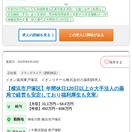
年収550万円以上可
未経験者も応募可能
原則、引越しを伴う転勤なし
住宅補助（手当）あり
産休・育休取得実績有り
駅チカ
店舗数10～29
積極採用中
夏～秋入職可
年間休日120日以上
求人の詳細を見る
この求人に興味がある
更新日：2026年6月19日
保存する
正社員
ドラッグストア（調剤併設）
イオン薬局東戸塚店 イオンリテール株式会社の薬剤師求人
【横浜市戸塚区】年間休日120日以上☆大手法人の薬
局で経営も安定しており福利厚生も充実♪
【月収】31.1万円～58.0万円
給与
【年収】492万円～846万円
勤務地
神奈川県 横浜市戸塚区
ＪＲ横須賀線 東戸塚駅
アクセス