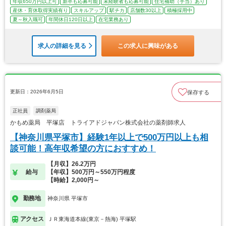
年収650万円以上可
新卒も応募可能
未経験者も応募可能
住宅補助（手当）あり
産休・育休取得実績有り
スキルアップ
駅チカ
店舗数30以上
積極採用中
夏～秋入職可
年間休日120日以上
在宅業務あり
求人の詳細を見る
この求人に興味がある
更新日：2026年6月5日
保存する
正社員
調剤薬局
かもめ薬局 平塚店 トライアドジャパン株式会社の薬剤師求人
【神奈川県平塚市】経験1年以上で500万円以上も相
談可能！高年収希望の方におすすめ！
【月収】26.2万円
給与
【年収】500万円～550万円程度
【時給】2,000円～
勤務地
神奈川県 平塚市
アクセス
ＪＲ東海道本線(東京－熱海) 平塚駅