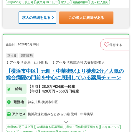
年収650万円以上可
残業月10ｈ以下
駅チカ
積極採用中
夏～秋入職可
求人の詳細を見る
この求人に興味がある
更新日：2026年6月18日
保存する
正社員
調剤薬局
ミアヘルサ薬局 山下町店 ミアヘルサ株式会社の薬剤師求人
【横浜市中区】元町・中華街駅より徒歩2分／人気の
総合病院の門前を中心に展開している薬局チェーンで
す！
【月収】28.0万円24歳～40歳
給与
【年収】420万円～550万円程度
勤務地
神奈川県 横浜市中区
アクセス
横浜高速鉄道みなとみらい線 元町・中華街駅
年収550万円以上可
未経験者も応募可能
産休・育休取得実績有り
スキルアップ