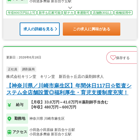
小田急多摩線 新百合ケ丘駅
年収600万円以上可
新卒も応募可能
駅チカ
車通勤可
店舗数30以上
積極採用中
求人の詳細を見る
この求人に興味がある
更新日：2026年6月18日
保存する
正社員
調剤薬局
株式会社キリン堂 キリン堂 新百合ヶ丘店の薬剤師求人
【神奈川県／川崎市麻生区】年間休日117日☆監査シ
ステム全店舗設置◎福利厚生・育児支援制度充実！
【月収】33.0万円～41.0万円※薬剤師手当含む
給与
【年収】480万円～600万円
勤務地
神奈川県 川崎市麻生区
小田急小田原線 新百合ケ丘駅
アクセス
小田急多摩線 新百合ケ丘駅