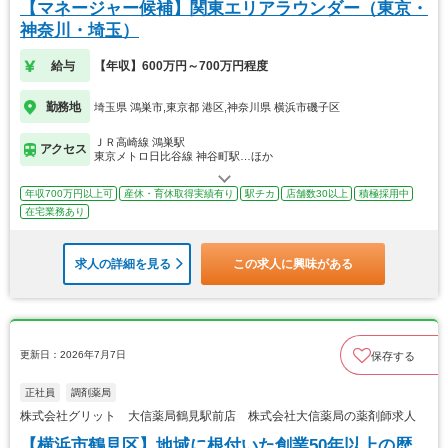
【マネージャー候補】関東エリアラウンダー（東京・
神奈川・埼玉）
給与
【年収】600万円～700万円程度
勤務地
埼玉県 鴻巣市,東京都 港区,神奈川県 横浜市磯子区
ＪＲ高崎線 鴻巣駅
アクセス
東京メトロ日比谷線 神谷町駅…ほか
年収700万円以上可
産休・育休取得実績有り
駅チカ
店舗数30以上
積極採用中
在宅業務あり
求人の詳細を見る
この求人に興味がある
更新日：2026年7月7日
保存する
正社員
調剤薬局
株式会社グリット 大信薬局鶴見駅前店 株式会社大信薬局の薬剤師求人
【横浜市鶴見区】地域に根付いた創業50年以上の歴