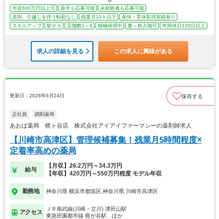
年収600万円以上可
新卒も応募可能
未経験者も応募可能
原則、引越しを伴う転勤なし
残業月10ｈ以下
産休・育休取得実績有り
スキルアップ
駅チカ
店舗数1～9
積極採用中
夏～秋入職可
年間休日120日以上
求人の詳細を見る
この求人に興味がある
更新日：2026年6月24日
保存する
正社員
調剤薬局
あおば薬局 梶ヶ谷店 株式会社アイアイファーマシーの薬剤師求人
【川崎市高津区】管理候補募集！残業月5時間程度×
定着率高めの薬局
【月収】26.2万円～34.3万円
給与
【年収】420万円～550万円程度 モデル年収
勤務地
神奈川県 横浜市都筑区,神奈川県 川崎市高津区
ＪＲ南武線(川崎－立川) 津田山駅
アクセス
東急田園都市線 梶が谷駅…ほか