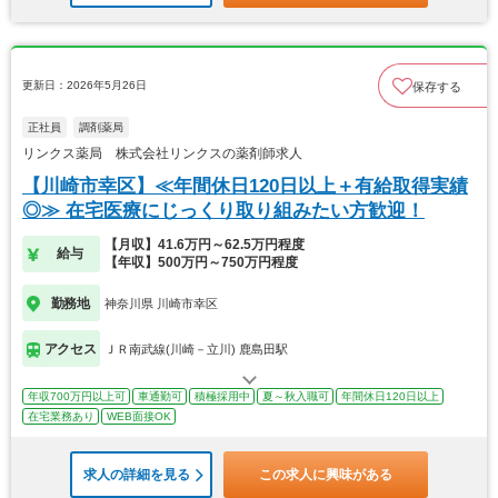
更新日：2026年5月26日
保存する
正社員
調剤薬局
リンクス薬局 株式会社リンクスの薬剤師求人
【川崎市幸区】≪年間休日120日以上＋有給取得実績
◎≫ 在宅医療にじっくり取り組みたい方歓迎！
【月収】41.6万円～62.5万円程度
給与
【年収】500万円～750万円程度
勤務地
神奈川県 川崎市幸区
アクセス
ＪＲ南武線(川崎－立川) 鹿島田駅
年収700万円以上可
車通勤可
積極採用中
夏～秋入職可
年間休日120日以上
在宅業務あり
WEB面接OK
求人の詳細を見る
この求人に興味がある