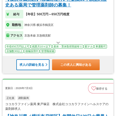
史ある薬局で管理薬剤師の募集！
給与
【年収】500万円～650万円程度
勤務地
神奈川県 横浜市鶴見区
アクセス
京急本線 京急鶴見駅
年収650万円以上可
残業月10ｈ以下
産休・育休取得実績有り
駅チカ
車通勤可
店舗数30以上
積極採用中
管理職候補
求人の詳細を見る
この求人に興味がある
更新日：2026年7月3日
保存する
正社員
調剤薬局
ココカラファイン薬局 東戸塚店 株式会社ココカラファインヘルスケアの
薬剤師求人