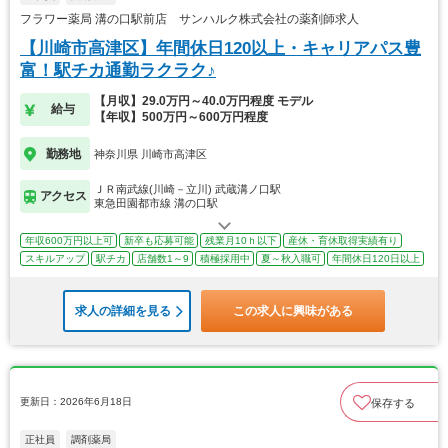
フラワー薬局 溝の口駅前店 サンハルク株式会社の薬剤師求人
【川崎市高津区】年間休日120以上・キャリアパス豊
富！駅チカ通勤ラクラク♪
【月収】29.0万円～40.0万円程度 モデル
給与
【年収】500万円～600万円程度
勤務地
神奈川県 川崎市高津区
ＪＲ南武線(川崎－立川) 武蔵溝ノ口駅
アクセス
東急田園都市線 溝の口駅
年収600万円以上可
新卒も応募可能
残業月10ｈ以下
産休・育休取得実績有り
スキルアップ
駅チカ
店舗数1～9
積極採用中
夏～秋入職可
年間休日120日以上
求人の詳細を見る
この求人に興味がある
更新日：2026年6月18日
保存する
正社員
調剤薬局