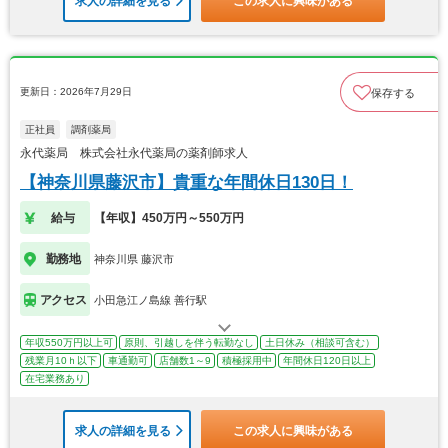
求人の詳細を見る
この求人に興味がある
更新日：2026年7月29日
保存する
正社員
調剤薬局
永代薬局 株式会社永代薬局の薬剤師求人
【神奈川県藤沢市】貴重な年間休日130日！
給与
【年収】450万円～550万円
勤務地
神奈川県 藤沢市
アクセス
小田急江ノ島線 善行駅
年収550万円以上可
原則、引越しを伴う転勤なし
土日休み（相談可含む）
残業月10ｈ以下
車通勤可
店舗数1～9
積極採用中
年間休日120日以上
在宅業務あり
求人の詳細を見る
この求人に興味がある