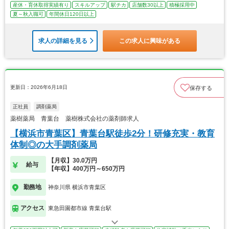
産休・育休取得実績有り
スキルアップ
駅チカ
店舗数30以上
積極採用中
夏～秋入職可
年間休日120日以上
求人の詳細を見る
この求人に興味がある
更新日：2026年6月18日
保存する
正社員
調剤薬局
薬樹薬局 青葉台 薬樹株式会社の薬剤師求人
【横浜市青葉区】青葉台駅徒歩2分！研修充実・教育
体制◎の大手調剤薬局
【月収】30.0万円
給与
【年収】400万円～650万円
勤務地
神奈川県 横浜市青葉区
アクセス
東急田園都市線 青葉台駅