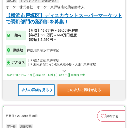
正社員
ドラッグストア（調剤併設）
オーケー株式会社 オーケー東戸塚店の薬剤師求人
【横浜市戸塚区】ディスカウントスーパーマーケット
で調剤部門の薬剤師を募集！
【月収】46.6万円～55.0万円程度
給与
【年収】560万円～660万円程度
【時給】2,450円～
勤務地
神奈川県 横浜市戸塚区
ＪＲ横須賀線 東戸塚駅
アクセス
ＪＲ湘南新宿ライン線(武蔵小杉－大船) 東戸塚駅
年収650万円以上可
残業月10ｈ以下
駅チカ
積極採用中
求人の詳細を見る
この求人に興味がある
更新日：2026年6月18日
保存する
正社員
調剤薬局