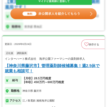
更新日：2026年6月24日
保存する
正社員
調剤薬局
インターハート株式会社 海岸公園ファーマシーの薬剤師求人
【神奈川県藤沢市】管理薬剤師候補募集！週2.5休で
就業も相談可！
【月収】28.5万円程度
給与
【年収】450万円～600万円程度
勤務地
神奈川県 藤沢市
アクセス
江ノ島電鉄 湘南海岸公園駅