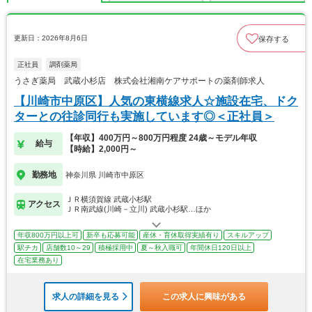
更新日：2026年8月6日
保存する
正社員
調剤薬局
うさぎ薬局 武蔵小杉店 株式会社湘南ケアサポートの薬剤師求人
【川崎市中原区】人気の東横線求人☆施設在宅、ドク
ターとの往診同行も実施しています◎＜正社員＞
【年収】400万円～800万円程度 24歳～モデル年収
給与
【時給】2,000円～
勤務地
神奈川県 川崎市中原区
ＪＲ横須賀線 武蔵小杉駅
アクセス
ＪＲ南武線(川崎－立川) 武蔵小杉駅…ほか
年収800万円以上可
新卒も応募可能
産休・育休取得実績有り
スキルアップ
駅チカ
店舗数10～29
積極採用中
夏～秋入職可
年間休日120日以上
在宅業務あり
求人の詳細を見る
この求人に興味がある