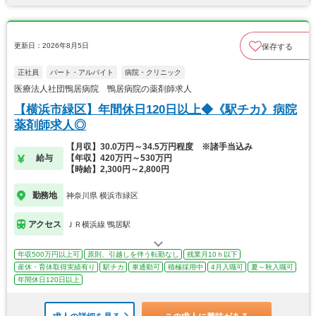
更新日：2026年8月5日
保存する
正社員
パート・アルバイト
病院・クリニック
医療法人社団鴨居病院 鴨居病院の薬剤師求人
【横浜市緑区】年間休日120日以上◆《駅チカ》病院
薬剤師求人◎
【月収】30.0万円～34.5万円程度 ※諸手当込み
給与
【年収】420万円～530万円
【時給】2,300円～2,800円
勤務地
神奈川県 横浜市緑区
アクセス
ＪＲ横浜線 鴨居駅
年収500万円以上可
原則、引越しを伴う転勤なし
残業月10ｈ以下
産休・育休取得実績有り
駅チカ
車通勤可
積極採用中
4月入職可
夏～秋入職可
年間休日120日以上