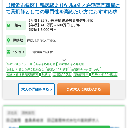
【横浜市緑区】鴨居駅より徒歩4分／在宅専門薬局に
て薬剤師としての専門性を高めたい方におすすめ求
人！
【月収】26.7万円程度 未経験者モデル月収
給与
【年収】410万円～600万円モデル
【時給】2,000円～
勤務地
神奈川県 横浜市緑区
アクセス
ＪＲ横浜線 鴨居駅
年収600万円以上可
新卒も応募可能
未経験者も応募可能
原則、引越しを伴う転勤なし
残業月10ｈ以下
住宅補助（手当）あり
産休・育休取得実績有り
駅チカ
店舗数30以上
積極採用中
年間休日120日以上
求人の詳細を見る
この求人に興味がある