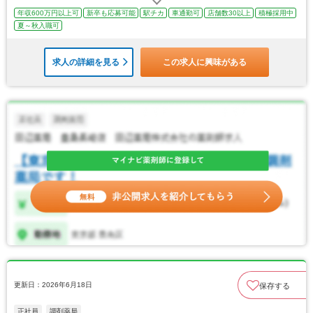
年収600万円以上可
新卒も応募可能
駅チカ
車通勤可
店舗数30以上
積極採用中
夏～秋入職可
求人の詳細を見る
この求人に興味がある
更新日：2026年6月18日
保存する
正社員
調剤薬局