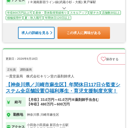
ＪＲ湘南新宿ライン線(武蔵小杉－大船) 東戸塚駅
年収800万円以上可
産休・育休取得実績有り
スキルアップ
駅チカ
店舗数30以上
積極採用中
夏～秋入職可
年間休日120日以上
求人の詳細を見る
この求人に興味がある
更新日：2026年6月18日
保存する
正社員
調剤薬局
一貫堂薬局 株式会社キリン堂の薬剤師求人
【神奈川県／川崎市麻生区】年間休日117日☆監査シ
ステム全店舗設置◎福利厚生・育児支援制度充実！
【月収】33.0万円～41.0万円※薬剤師手当含む
給与
【年収】480万円～600万円
勤務地
神奈川県 川崎市麻生区
小田急小田原線 新百合ケ丘駅
アクセス