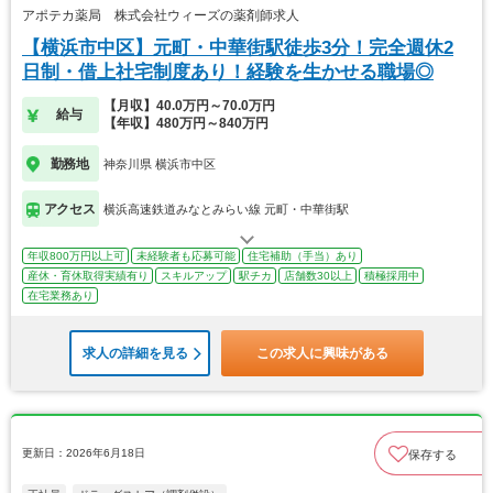
アポテカ薬局 株式会社ウィーズの薬剤師求人
【横浜市中区】元町・中華街駅徒歩3分！完全週休2
日制・借上社宅制度あり！経験を生かせる職場◎
【月収】40.0万円～70.0万円
給与
【年収】480万円～840万円
勤務地
神奈川県 横浜市中区
アクセス
横浜高速鉄道みなとみらい線 元町・中華街駅
年収800万円以上可
未経験者も応募可能
住宅補助（手当）あり
産休・育休取得実績有り
スキルアップ
駅チカ
店舗数30以上
積極採用中
在宅業務あり
求人の詳細を見る
この求人に興味がある
更新日：2026年6月18日
保存する