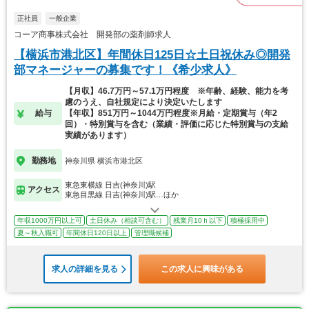
正社員
一般企業
コーア商事株式会社 開発部の薬剤師求人
【横浜市港北区】年間休日125日☆土日祝休み◎開発
部マネージャーの募集です！《希少求人》
【月収】46.7万円～57.1万円程度 ※年齢、経験、能力を考
慮のうえ、自社規定により決定いたします
給与
【年収】851万円～1044万円程度※月給・定期賞与（年2
回）・特別賞与を含む（業績・評価に応じた特別賞与の支給
実績があります）
勤務地
神奈川県 横浜市港北区
東急東横線 日吉(神奈川)駅
アクセス
東急目黒線 日吉(神奈川)駅…ほか
年収1000万円以上可
土日休み（相談可含む）
残業月10ｈ以下
積極採用中
夏～秋入職可
年間休日120日以上
管理職候補
求人の詳細を見る
この求人に興味がある