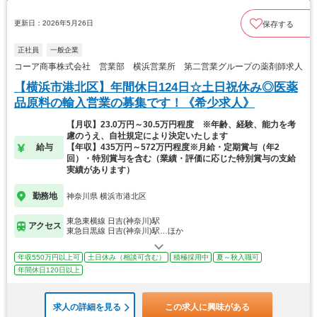
更新日：2026年5月26日
保存する
正社員
一般企業
コーア商事株式会社 営業部 横浜営業所 第二営業グループの薬剤師求人
【横浜市港北区】年間休日124日☆土日祝休み◎医薬
品原料の輸入営業の募集です！《希少求人》
【月収】23.0万円～30.5万円程度 ※年齢、経験、能力を考
慮のうえ、自社規定により決定いたします
給与
【年収】435万円～572万円程度※月給・定期賞与（年2
回）・特別賞与を含む（業績・評価に応じた特別賞与の支給
実績があります）
勤務地
神奈川県 横浜市港北区
東急東横線 日吉(神奈川)駅
アクセス
東急目黒線 日吉(神奈川)駅…ほか
年収550万円以上可
土日休み（相談可含む）
積極採用中
夏～秋入職可
年間休日120日以上
求人の詳細を見る
この求人に興味がある