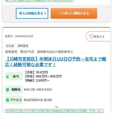
駅チカ
店舗数30以上
積極採用中
年間休日120日以上
求人の詳細を見る
この求人に興味がある
更新日：2026年6月18日
保存する
正社員
調剤薬局
薬樹薬局 鷺沼2号店 薬樹株式会社の薬剤師求人
【川崎市宮前区】年間休日122日◎予防～在宅まで幅
広く経験可能な企業です！
【月収】30.0万円
給与
【年収】400万円～650万円
【時給】2,000円～
勤務地
神奈川県 川崎市宮前区
アクセス
東急田園都市線 鷺沼駅
年収650万円以上可
新卒も応募可能
未経験者も応募可能
住宅補助（手当）あり