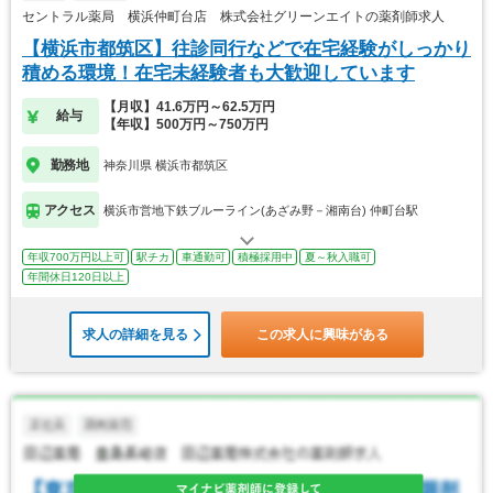
セントラル薬局 横浜仲町台店 株式会社グリーンエイトの薬剤師求人
【横浜市都筑区】往診同行などで在宅経験がしっかり
積める環境！在宅未経験者も大歓迎しています
【月収】41.6万円～62.5万円
給与
【年収】500万円～750万円
勤務地
神奈川県 横浜市都筑区
アクセス
横浜市営地下鉄ブルーライン(あざみ野－湘南台) 仲町台駅
年収700万円以上可
駅チカ
車通勤可
積極採用中
夏～秋入職可
年間休日120日以上
求人の詳細を見る
この求人に興味がある