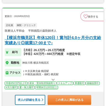
更新日：2026年8月5日
保存する
正社員
病院・クリニック
医療法人平和会 平和病院の薬剤師求人
【横浜市鶴見区】年休120日！賞与計4.0ヶ月分の支給
実績あり◎就業17:00まで♪
【月収】26.3万円～26.3万円程度
給与
【年収】420万円～660万円程度 ※想定年収
勤務地
神奈川県 横浜市鶴見区
ＪＲ京浜東北線 鶴見駅
アクセス
ＪＲ鶴見線(鶴見－扇町) 鶴見駅
年収650万円以上可
産休・育休取得実績有り
スキルアップ
車通勤可
積極採用中
4月入職可
夏～秋入職可
年間休日120日以上
求人の詳細を見る
この求人に興味がある