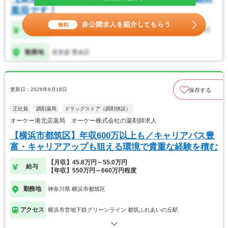
更新日：2026年6月18日
保存する
正社員
調剤薬局
ドラッグストア（調剤併設）
オーケー港北店薬局 オーケー株式会社の薬剤師求人
【横浜市都筑区】年収600万以上も／キャリアパス豊
富・キャリアアップも狙える環境で貴重な経験を積む
【月収】45.8万円～55.0万円
給与
【年収】550万円～660万円程度
勤務地
神奈川県 横浜市都筑区
アクセス
横浜市営地下鉄グリーンライン 都筑ふれあいの丘駅