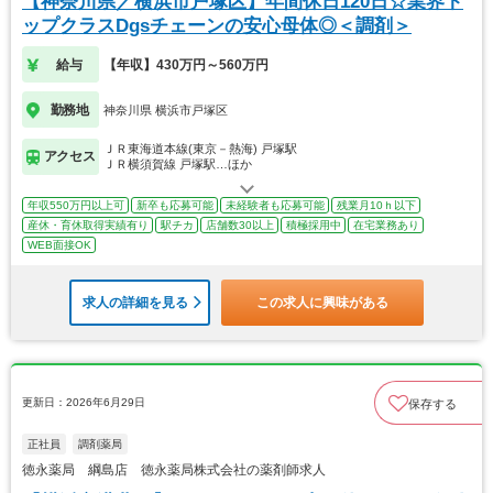
【神奈川県／横浜市戸塚区】年間休日120日☆業界ト
ップクラスDgsチェーンの安心母体◎＜調剤＞
給与
【年収】430万円～560万円
勤務地
神奈川県 横浜市戸塚区
ＪＲ東海道本線(東京－熱海) 戸塚駅
アクセス
ＪＲ横須賀線 戸塚駅…ほか
年収550万円以上可
新卒も応募可能
未経験者も応募可能
残業月10ｈ以下
産休・育休取得実績有り
駅チカ
店舗数30以上
積極採用中
在宅業務あり
WEB面接OK
求人の詳細を見る
この求人に興味がある
更新日：2026年6月29日
保存する
正社員
調剤薬局
徳永薬局 綱島店 徳永薬局株式会社の薬剤師求人