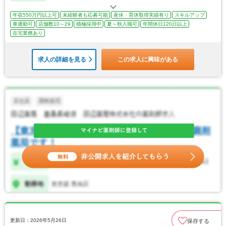
年収550万円以上可
未経験者も応募可能
産休・育休取得実績有り
スキルアップ
車通勤可
店舗数10～29
積極採用中
夏～秋入職可
年間休日120日以上
在宅業務あり
求人の詳細を見る
この求人に興味がある
更新日：2026年5月26日
保存する