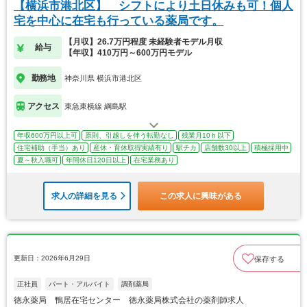
【横浜市港北区】 シフトにより土日休みも可！個人
宅を中心に在宅も行っている薬局です。
【月収】26.7万円程度 未経験者モデル月収
給与
【年収】410万円～600万円モデル
勤務地
神奈川県 横浜市港北区
アクセス
東急東横線 綱島駅
年収600万円以上可
原則、引越しを伴う転勤なし
残業月10ｈ以下
住宅補助（手当）あり
産休・育休取得実績有り
駅チカ
店舗数30以上
積極採用中
夏～秋入職可
年間休日120日以上
在宅業務あり
求人の詳細を見る
この求人に興味がある
更新日：2026年6月29日
保存する
正社員
パート・アルバイト
調剤薬局
徳永薬局 鴨居在宅センター 徳永薬局株式会社の薬剤師求人