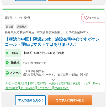
更新日：2026年7月9日
保存する
正社員
調剤薬局
福寿草薬局 横浜関内店 有限会社横浜薬業サービスの薬剤師求人
【横浜市中区】隔週2.5休！施設在宅中心ですがオン
コール・運転はマストではありません！
給与
【年収】450万円～630万円程度
勤務地
神奈川県 横浜市中区
ＪＲ根岸線 関内駅
アクセス
横浜市営地下鉄ブルーライン(あざみ野－湘南台) 関内駅
年収600万円以上可
新卒も応募可能
未経験者も応募可能
残業月10ｈ以下
駅チカ
積極採用中
夏～秋入職可
在宅業務あり
WEB面接OK
求人の詳細を見る
この求人に興味がある