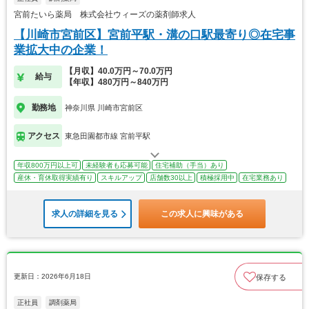
宮前たいら薬局 株式会社ウィーズの薬剤師求人
【川崎市宮前区】宮前平駅・溝の口駅最寄り◎在宅事
業拡大中の企業！
【月収】40.0万円～70.0万円
給与
【年収】480万円～840万円
勤務地
神奈川県 川崎市宮前区
アクセス
東急田園都市線 宮前平駅
年収800万円以上可
未経験者も応募可能
住宅補助（手当）あり
産休・育休取得実績有り
スキルアップ
店舗数30以上
積極採用中
在宅業務あり
求人の詳細を見る
この求人に興味がある
更新日：2026年6月18日
保存する
正社員
調剤薬局