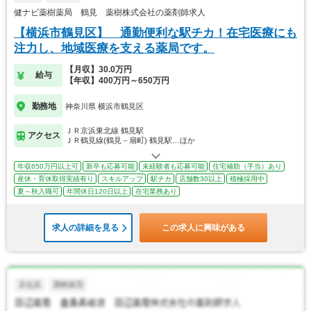
健ナビ薬樹薬局 鶴見 薬樹株式会社の薬剤師求人
【横浜市鶴見区】 通勤便利な駅チカ！在宅医療にも
注力し、地域医療を支える薬局です。
【月収】30.0万円
給与
【年収】400万円～650万円
勤務地
神奈川県 横浜市鶴見区
ＪＲ京浜東北線 鶴見駅
アクセス
ＪＲ鶴見線(鶴見－扇町) 鶴見駅…ほか
年収650万円以上可
新卒も応募可能
未経験者も応募可能
住宅補助（手当）あり
産休・育休取得実績有り
スキルアップ
駅チカ
店舗数30以上
積極採用中
夏～秋入職可
年間休日120日以上
在宅業務あり
求人の詳細を見る
この求人に興味がある