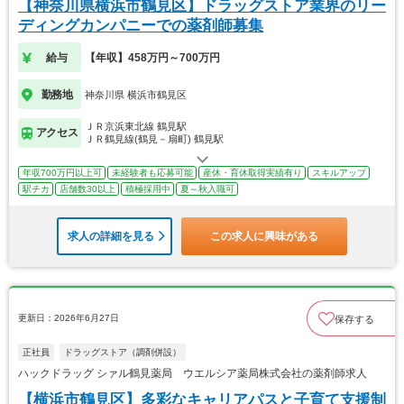
【神奈川県横浜市鶴見区】ドラッグストア業界のリー
ディングカンパニーでの薬剤師募集
給与
【年収】458万円～700万円
勤務地
神奈川県 横浜市鶴見区
ＪＲ京浜東北線 鶴見駅
アクセス
ＪＲ鶴見線(鶴見－扇町) 鶴見駅
年収700万円以上可
未経験者も応募可能
産休・育休取得実績有り
スキルアップ
駅チカ
店舗数30以上
積極採用中
夏～秋入職可
求人の詳細を見る
この求人に興味がある
更新日：2026年6月27日
保存する
正社員
ドラッグストア（調剤併設）
ハックドラッグ シァル鶴見薬局 ウエルシア薬局株式会社の薬剤師求人
【横浜市鶴見区】多彩なキャリアパスと子育て支援制