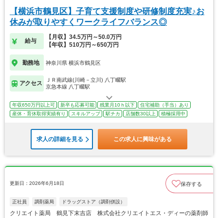
【横浜市鶴見区】子育て支援制度や研修制度充実♪お
休みが取りやすくワークライフバランス◎
【月収】34.5万円～50.0万円
給与
【年収】510万円～650万円
勤務地
神奈川県 横浜市鶴見区
ＪＲ南武線(川崎－立川) 八丁畷駅
アクセス
京急本線 八丁畷駅
年収650万円以上可
新卒も応募可能
残業月10ｈ以下
住宅補助（手当）あり
産休・育休取得実績有り
スキルアップ
駅チカ
店舗数30以上
積極採用中
求人の詳細を見る
この求人に興味がある
更新日：2026年6月18日
保存する
正社員
調剤薬局
ドラッグストア（調剤併設）
クリエイト薬局 鶴見下末吉店 株式会社クリエイトエス・ディーの薬剤師