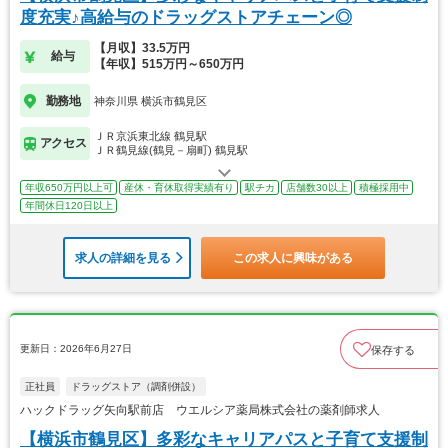
度充実♪高給与のドラッグストアチェーン◎
【月収】33.5万円
給与
【年収】515万円～650万円
勤務地
神奈川県 横浜市鶴見区
ＪＲ京浜東北線 鶴見駅
アクセス
ＪＲ鶴見線(鶴見－扇町) 鶴見駅
年収650万円以上可
産休・育休取得実績有り
駅チカ
店舗数30以上
積極採用中
年間休日120日以上
求人の詳細を見る
この求人に興味がある
更新日：2026年6月27日
保存する
正社員
ドラッグストア（調剤併設）
ハックドラッグ矢向駅前店 ウエルシア薬局株式会社の薬剤師求人
【横浜市鶴見区】多彩なキャリアパスと子育て支援制