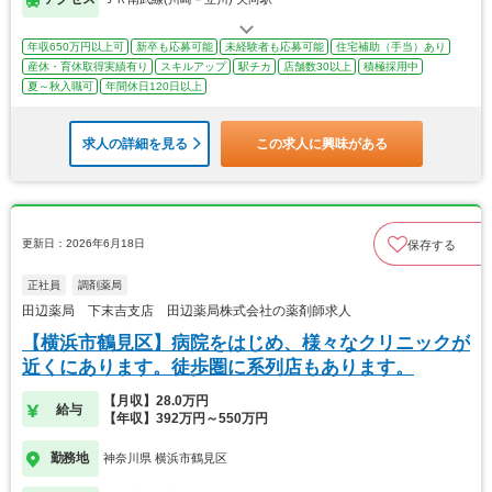
年収650万円以上可
新卒も応募可能
未経験者も応募可能
住宅補助（手当）あり
産休・育休取得実績有り
スキルアップ
駅チカ
店舗数30以上
積極採用中
夏～秋入職可
年間休日120日以上
求人の詳細を見る
この求人に興味がある
更新日：2026年6月18日
保存する
正社員
調剤薬局
田辺薬局 下末吉支店 田辺薬局株式会社の薬剤師求人
【横浜市鶴見区】病院をはじめ、様々なクリニックが
近くにあります。徒歩圏に系列店もあります。
【月収】28.0万円
給与
【年収】392万円～550万円
勤務地
神奈川県 横浜市鶴見区