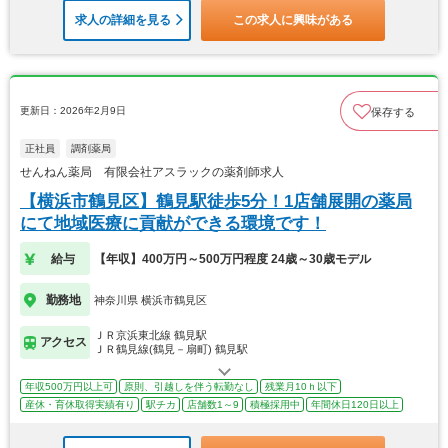
求人の詳細を見る
この求人に興味がある
更新日：2026年2月9日
保存する
正社員
調剤薬局
せんねん薬局 有限会社アスラックの薬剤師求人
【横浜市鶴見区】鶴見駅徒歩5分！1店舗展開の薬局
にて地域医療に貢献ができる環境です！
給与
【年収】400万円～500万円程度 24歳～30歳モデル
勤務地
神奈川県 横浜市鶴見区
ＪＲ京浜東北線 鶴見駅
アクセス
ＪＲ鶴見線(鶴見－扇町) 鶴見駅
年収500万円以上可
原則、引越しを伴う転勤なし
残業月10ｈ以下
産休・育休取得実績有り
駅チカ
店舗数1～9
積極採用中
年間休日120日以上