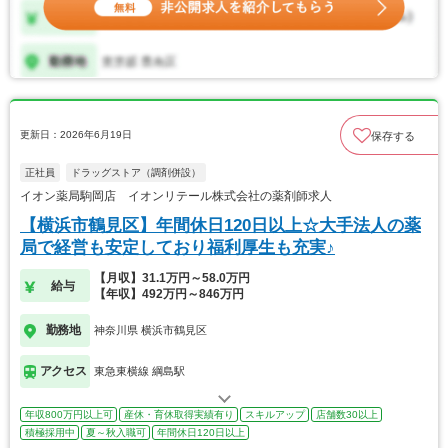
更新日：2026年6月19日
保存する
正社員
ドラッグストア（調剤併設）
イオン薬局駒岡店 イオンリテール株式会社の薬剤師求人
【横浜市鶴見区】年間休日120日以上☆大手法人の薬
局で経営も安定しており福利厚生も充実♪
【月収】31.1万円～58.0万円
給与
【年収】492万円～846万円
勤務地
神奈川県 横浜市鶴見区
アクセス
東急東横線 綱島駅
年収800万円以上可
産休・育休取得実績有り
スキルアップ
店舗数30以上
積極採用中
夏～秋入職可
年間休日120日以上