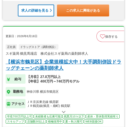
求人の詳細を見る
この求人に興味がある
更新日：2026年6月18日
保存する
正社員
ドラッグストア（調剤併設）
スギ薬局 鶴見馬場店 株式会社スギ薬局の薬剤師求人
【横浜市鶴見区】企業規模拡大中！大手調剤併設ドラ
ッグチェーンの薬剤師求人
【月収】27.0万円以上
給与
【年収】400万円～740万円モデル
勤務地
神奈川県 横浜市鶴見区
ＪＲ京浜東北線 鶴見駅
アクセス
ＪＲ鶴見線(鶴見－扇町) 鶴見駅
年収700万円以上可
未経験者も応募可能
残業月10ｈ以下
産休・育休取得実績有り
スキルアップ
店舗数30以上
積極採用中
夏～秋入職可
WEB面接OK