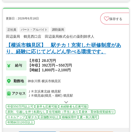
更新日：2026年6月18日
保存する
正社員
パート・アルバイト
調剤薬局
田辺薬局 鶴見西口店 田辺薬局株式会社の薬剤師求人
【横浜市鶴見区】 駅チカ！充実した研修制度があ
り、経験に応じてどんどん学べる環境です。
【月収】28.0万円
給与
【年収】392万円～550万円
【時給】1,800円～2,100円
勤務地
神奈川県 横浜市鶴見区
ＪＲ京浜東北線 鶴見駅
アクセス
ＪＲ鶴見線(鶴見－扇町) 鶴見駅
年収550万円以上可
新卒も応募可能
未経験者も応募可能
原則、引越しを伴う転勤なし
住宅補助（手当）あり
産休・育休取得実績有り
スキルアップ
駅チカ
店舗数30以上
積極採用中
夏～秋入職可
年間休日120日以上