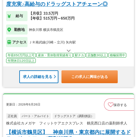
度充実♪高給与のドラッグストアチェーン◎
【月収】33.5万円
給与
【年収】515万円～650万円
勤務地
神奈川県 横浜市鶴見区
アクセス
ＪＲ南武線(川崎－立川) 矢向駅
年収650万円以上可
産休・育休取得実績有り
駅チカ
店舗数30以上
積極採用中
年間休日120日以上
求人の詳細を見る
この求人に興味がある
更新日：2026年6月26日
保存する
正社員
パート・アルバイト
ドラッグストア（調剤併設）
株式会社カメガヤ フィットケアエクスプレス 鶴見西口店の薬剤師求人
【横浜市鶴見区】 神奈川県・東京都内に展開するド