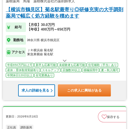
薬樹薬局 馬場 薬樹株式会社の薬剤師求人
【横浜市鶴見区】菊名駅最寄り◎研修充実の大手調剤
薬局で幅広く処方経験を積めます
【月収】30.0万円
給与
【年収】400万円～650万円
勤務地
神奈川県 横浜市鶴見区
ＪＲ横浜線 菊名駅
アクセス
東急東横線 菊名駅
年収650万円以上可
新卒も応募可能
未経験者も応募可能
住宅補助（手当）あり
産休・育休取得実績有り
スキルアップ
店舗数30以上
積極採用中
夏～秋入職可
年間休日120日以上
在宅業務あり
求人の詳細を見る
この求人に興味がある
更新日：2026年6月18日
保存する
正社員
調剤薬局