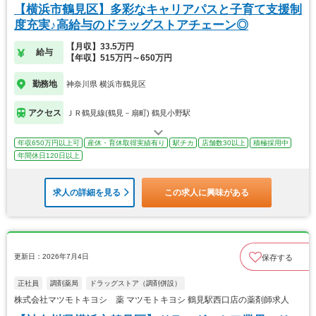
【横浜市鶴見区】多彩なキャリアパスと子育て支援制
度充実♪高給与のドラッグストアチェーン◎
【月収】33.5万円
給与
【年収】515万円～650万円
勤務地
神奈川県 横浜市鶴見区
アクセス
ＪＲ鶴見線(鶴見－扇町) 鶴見小野駅
年収650万円以上可
産休・育休取得実績有り
駅チカ
店舗数30以上
積極採用中
年間休日120日以上
求人の詳細を見る
この求人に興味がある
更新日：2026年7月4日
保存する
正社員
調剤薬局
ドラッグストア（調剤併設）
株式会社マツモトキヨシ 薬 マツモトキヨシ 鶴見駅西口店の薬剤師求人