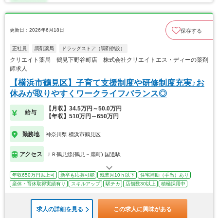
更新日：2026年6月18日
保存する
正社員
調剤薬局
ドラッグストア（調剤併設）
クリエイト薬局 鶴見下野谷町店 株式会社クリエイトエス・ディーの薬剤
師求人
【横浜市鶴見区】子育て支援制度や研修制度充実♪お
休みが取りやすくワークライフバランス◎
【月収】34.5万円～50.0万円
給与
【年収】510万円～650万円
勤務地
神奈川県 横浜市鶴見区
アクセス
ＪＲ鶴見線(鶴見－扇町) 国道駅
年収650万円以上可
新卒も応募可能
残業月10ｈ以下
住宅補助（手当）あり
産休・育休取得実績有り
スキルアップ
駅チカ
店舗数30以上
積極採用中
求人の詳細を見る
この求人に興味がある