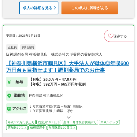
求人の詳細を見る
この求人に興味がある
更新日：2026年6月18日
保存する
正社員
調剤薬局
阪神調剤薬局 横浜鶴見店 株式会社スギ薬局の薬剤師求人
【神奈川県横浜市鶴見区】大手法人が母体◎年収600
万円台も目指せます！調剤薬局でのお仕事
【月収】26.0万円～47.0万円
給与
【年収】392万円～665万円年収例
勤務地
神奈川県 横浜市鶴見区
ＪＲ東海道本線(東京－熱海) 川崎駅
アクセス
ＪＲ京浜東北線 川崎駅…ほか
年収650万円以上可
残業月10ｈ以下
産休・育休取得実績有り
スキルアップ
店舗数30以上
積極採用中
年間休日120日以上