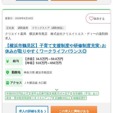
更新日：2026年6月18日
保存する
正社員
調剤薬局
ドラッグストア（調剤併設）
クリエイト薬局 横浜東寺尾店 株式会社クリエイトエス・ディーの薬剤師
求人
【横浜市鶴見区】子育て支援制度や研修制度充実♪お
休みが取りやすくワークライフバランス◎
【月収】34.5万円～50.0万円
給与
【年収】510万円～650万円
勤務地
神奈川県 横浜市鶴見区
アクセス
ＪＲ横浜線 大口駅
年収650万円以上可
新卒も応募可能
残業月10ｈ以下
住宅補助（手当）あり
産休・育休取得実績有り
スキルアップ
店舗数30以上
積極採用中
求人の詳細を見る
この求人に興味がある