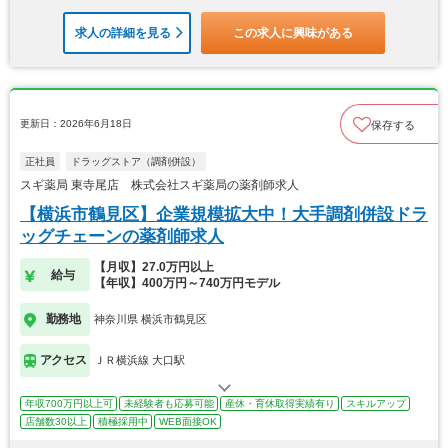
求人の詳細を見る
この求人に興味がある
更新日：2026年6月18日
保存する
正社員
ドラッグストア（調剤併設）
スギ薬局 東寺尾店 株式会社スギ薬局の薬剤師求人
【横浜市鶴見区】企業規模拡大中！大手調剤併設ドラ
ッグチェーンの薬剤師求人
【月収】27.0万円以上
給与
【年収】400万円～740万円モデル
勤務地
神奈川県 横浜市鶴見区
アクセス
ＪＲ横浜線 大口駅
年収700万円以上可
未経験者も応募可能
産休・育休取得実績有り
スキルアップ
店舗数30以上
積極採用中
WEB面接OK