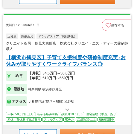
更新日：2026年6月18日
保存する
正社員
調剤薬局
ドラッグストア（調剤併設）
クリエイト薬局 鶴見大東町店 株式会社クリエイトエス・ディーの薬剤師
求人
【横浜市鶴見区】子育て支援制度や研修制度充実♪お
休みが取りやすくワークライフバランス◎
【月収】34.5万円～50.0万円
給与
【年収】510万円～650万円
勤務地
神奈川県 横浜市鶴見区
アクセス
ＪＲ鶴見線(鶴見－扇町) 浅野駅
年収650万円以上可
新卒も応募可能
残業月10ｈ以下
住宅補助（手当）あり
産休・育休取得実績有り
スキルアップ
駅チカ
店舗数30以上
積極採用中