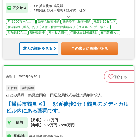
ＪＲ京浜東北線 鶴見駅
アクセス
ＪＲ鶴見線(鶴見－扇町) 鶴見駅…ほか
年収550万円以上可
新卒も応募可能
未経験者も応募可能
残業月10ｈ以下
住宅補助（手当）あり
産休・育休取得実績有り
スキルアップ
駅チカ
店舗数30以上
積極採用中
夏～秋入職可
年間休日120日以上
在宅業務あり
求人の詳細を見る
この求人に興味がある
更新日：2026年6月18日
保存する
正社員
調剤薬局
ひとみ薬局 鶴見豊岡店 田辺薬局株式会社の薬剤師求人
【横浜市鶴見区】 駅近徒歩3分！鶴見のメディカル
ビル内にある薬局です。
【月収】28.0万円
給与
【年収】392万円～550万円
勤務地
神奈川県 横浜市鶴見区