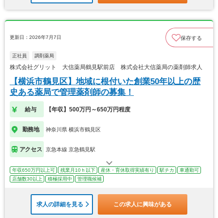
更新日：2026年7月7日
保存する
正社員
調剤薬局
株式会社グリット 大信薬局鶴見駅前店 株式会社大信薬局の薬剤師求人
【横浜市鶴見区】地域に根付いた創業50年以上の歴
史ある薬局で管理薬剤師の募集！
給与
【年収】500万円～650万円程度
勤務地
神奈川県 横浜市鶴見区
アクセス
京急本線 京急鶴見駅
年収650万円以上可
残業月10ｈ以下
産休・育休取得実績有り
駅チカ
車通勤可
店舗数30以上
積極採用中
管理職候補
求人の詳細を見る
この求人に興味がある