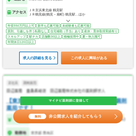
ＪＲ京浜東北線 鶴見駅
アクセス
ＪＲ鶴見線(鶴見－扇町) 鶴見駅…ほか
年収550万円以上可
新卒も応募可能
未経験者も応募可能
原則、引越しを伴う転勤なし
住宅補助（手当）あり
産休・育休取得実績有り
スキルアップ
駅チカ
店舗数30以上
積極採用中
夏～秋入職可
年間休日120日以上
求人の詳細を見る
この求人に興味がある