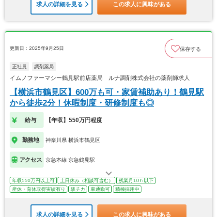
求人の詳細を見る
この求人に興味がある
更新日：2025年9月25日
保存する
正社員
調剤薬局
イムノファーマシー鶴見駅前店薬局 ルナ調剤株式会社の薬剤師求人
【横浜市鶴見区】600万も可・家賃補助あり！鶴見駅
から徒歩2分！休暇制度・研修制度も◎
給与
【年収】550万円程度
勤務地
神奈川県 横浜市鶴見区
アクセス
京急本線 京急鶴見駅
年収550万円以上可
土日休み（相談可含む）
残業月10ｈ以下
産休・育休取得実績有り
駅チカ
車通勤可
積極採用中
求人の詳細を見る
この求人に興味がある