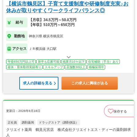
【横浜市鶴見区】子育て支援制度や研修制度充実♪お
休みが取りやすくワークライフバランス◎
【月収】34.5万円～50.0万円
給与
【年収】510万円～650万円
勤務地
神奈川県 横浜市鶴見区
アクセス
ＪＲ横浜線 大口駅
年収650万円以上可
新卒も応募可能
残業月10ｈ以下
住宅補助（手当）あり
産休・育休取得実績有り
スキルアップ
店舗数30以上
積極採用中
求人の詳細を見る
この求人に興味がある
更新日：2026年6月18日
保存する
正社員
調剤薬局
ドラッグストア（調剤併設）
クリエイト薬局 鶴見元宮店 株式会社クリエイトエス・ディーの薬剤師求
人