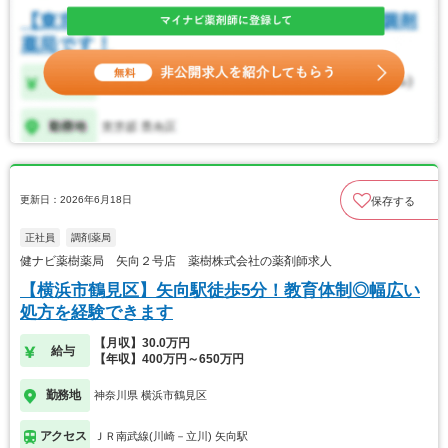
更新日：2026年6月18日
保存する
正社員
調剤薬局
健ナビ薬樹薬局 矢向２号店 薬樹株式会社の薬剤師求人
【横浜市鶴見区】矢向駅徒歩5分！教育体制◎幅広い
処方を経験できます
【月収】30.0万円
給与
【年収】400万円～650万円
勤務地
神奈川県 横浜市鶴見区
アクセス
ＪＲ南武線(川崎－立川) 矢向駅