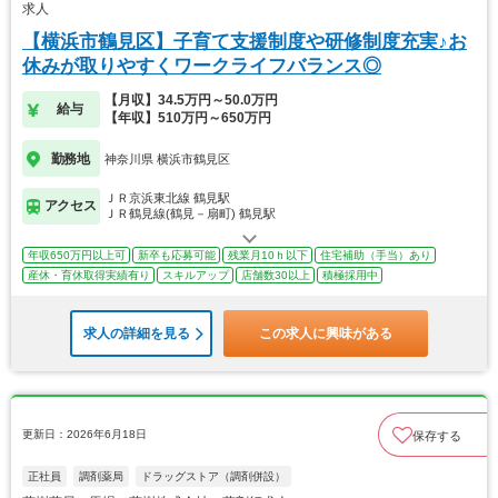
求人
【横浜市鶴見区】子育て支援制度や研修制度充実♪お
休みが取りやすくワークライフバランス◎
【月収】34.5万円～50.0万円
給与
【年収】510万円～650万円
勤務地
神奈川県 横浜市鶴見区
ＪＲ京浜東北線 鶴見駅
アクセス
ＪＲ鶴見線(鶴見－扇町) 鶴見駅
年収650万円以上可
新卒も応募可能
残業月10ｈ以下
住宅補助（手当）あり
産休・育休取得実績有り
スキルアップ
店舗数30以上
積極採用中
求人の詳細を見る
この求人に興味がある
更新日：2026年6月18日
保存する
正社員
調剤薬局
ドラッグストア（調剤併設）