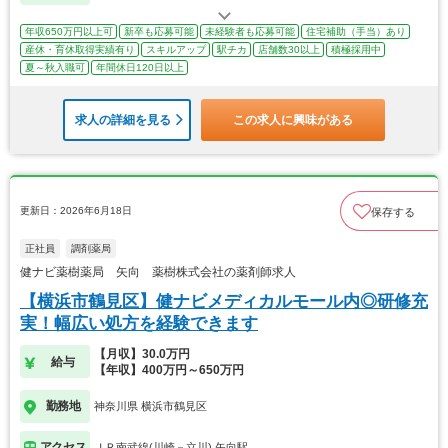
年収650万円以上可
新卒も応募可能
未経験者も応募可能
住宅補助（手当）あり
産休・育休取得実績有り
スキルアップ
駅チカ
店舗数30以上
積極採用中
夏～秋入職可
年間休日120日以上
求人の詳細を見る
この求人に興味がある
更新日：2026年6月18日
保存する
正社員
調剤薬局
健ナビ薬樹薬局 矢向 薬樹株式会社の薬剤師求人
【横浜市鶴見区】健ナビメディカルモール内◎研修充
実！幅広い処方を経験できます
【月収】30.0万円
給与
【年収】400万円～650万円
勤務地
神奈川県 横浜市鶴見区
アクセス
ＪＲ南武線(川崎－立川) 矢向駅