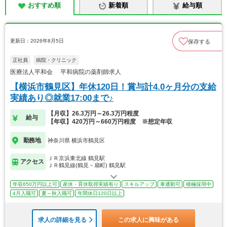
おすすめ順
新着順
給与順
更新日：2026年8月5日
保存する
正社員
病院・クリニック
医療法人平和会 平和病院の薬剤師求人
【横浜市鶴見区】年休120日！賞与計4.0ヶ月分の支給
実績あり◎就業17:00まで♪
【月収】26.3万円～26.3万円程度
給与
【年収】420万円～660万円程度 ※想定年収
勤務地
神奈川県 横浜市鶴見区
ＪＲ京浜東北線 鶴見駅
アクセス
ＪＲ鶴見線(鶴見－扇町) 鶴見駅
年収650万円以上可
産休・育休取得実績有り
スキルアップ
車通勤可
積極採用中
4月入職可
夏～秋入職可
年間休日120日以上
求人の詳細を見る
この求人に興味がある