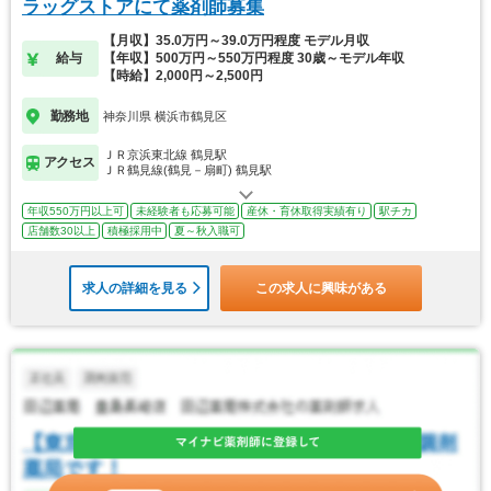
ラッグストアにて薬剤師募集
【月収】35.0万円～39.0万円程度 モデル月収
給与
【年収】500万円～550万円程度 30歳～モデル年収
【時給】2,000円～2,500円
勤務地
神奈川県 横浜市鶴見区
ＪＲ京浜東北線 鶴見駅
アクセス
ＪＲ鶴見線(鶴見－扇町) 鶴見駅
年収550万円以上可
未経験者も応募可能
産休・育休取得実績有り
駅チカ
店舗数30以上
積極採用中
夏～秋入職可
求人の詳細を見る
この求人に興味がある