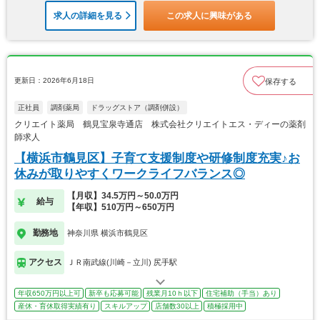
求人の詳細を見る
この求人に興味がある
更新日：2026年6月18日
保存する
正社員
調剤薬局
ドラッグストア（調剤併設）
クリエイト薬局 鶴見宝泉寺通店 株式会社クリエイトエス・ディーの薬剤
師求人
【横浜市鶴見区】子育て支援制度や研修制度充実♪お
休みが取りやすくワークライフバランス◎
【月収】34.5万円～50.0万円
給与
【年収】510万円～650万円
勤務地
神奈川県 横浜市鶴見区
アクセス
ＪＲ南武線(川崎－立川) 尻手駅
年収650万円以上可
新卒も応募可能
残業月10ｈ以下
住宅補助（手当）あり
産休・育休取得実績有り
スキルアップ
店舗数30以上
積極採用中