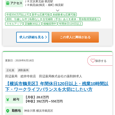
ＪＲ京浜東北線 鶴見駅
アクセス
ＪＲ鶴見線(鶴見－扇町) 鶴見駅
年収550万円以上可
新卒も応募可能
未経験者も応募可能
原則、引越しを伴う転勤なし
住宅補助（手当）あり
産休・育休取得実績有り
スキルアップ
店舗数30以上
積極採用中
年間休日120日以上
求人の詳細を見る
この求人に興味がある
更新日：2026年6月18日
保存する
正社員
調剤薬局
田辺薬局 総持寺前店 田辺薬局株式会社の薬剤師求人
【横浜市鶴見区】年間休日120日以上・残業10時間以
下・ワークライフバランスを大切にしたい方
【月収】28.0万円
給与
【年収】392万円～550万円
勤務地
神奈川県 横浜市鶴見区