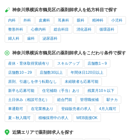
神奈川県横浜市鶴見区の薬剤師求人を処方科目で探す
内科
外科
皮膚科
耳鼻科
眼科
精神科
小児科
整形外科
心療内科
総合科目
消化器科
循環器科
婦人科
歯科
泌尿器科
神奈川県横浜市鶴見区の薬剤師求人をこだわり条件で探す
産休・育休取得実績有り
スキルアップ
店舗数1～9
店舗数10～29
店舗数30以上
年間休日120日以上
原則、引越しを伴う転勤なし
未経験者も応募可能
新卒も応募可能
住宅補助（手当）あり
残業月10ｈ以下
土日休み（相談可含む）
総合門前
管理職候補
駅チカ
車通勤可
在宅業務あり
登録販売者の求人
4月入職可
夏～秋入職可
積極採用中の求人
WEB面接OK
近隣エリアで薬剤師求人を探す