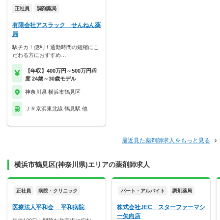
正社員
調剤薬局
有限会社アスラック せんねん薬
局
駅チカ！便利！通勤時間の短縮にこ
だわる方におすすめ…
【年収】400万円～500万円程
度 24歳～30歳モデル
神奈川県 横浜市鶴見区
ＪＲ京浜東北線 鶴見駅 他
最近見た薬剤師求人をもっと見る
横浜市鶴見区(神奈川県)エリアの薬剤師求人
正社員
病院・クリニック
パート・アルバイト
調剤薬局
医療法人平和会 平和病院
株式会社JEC スターファーマシ
ー矢向店