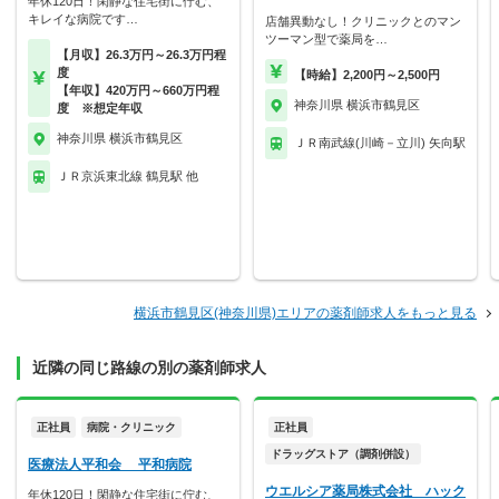
年休120日！閑静な住宅街に佇む、
キレイな病院です…
店舗異動なし！クリニックとのマン
ツーマン型で薬局を…
【月収】26.3万円～26.3万円程
度
【時給】2,200円～2,500円
【年収】420万円～660万円程
神奈川県 横浜市鶴見区
度 ※想定年収
神奈川県 横浜市鶴見区
ＪＲ南武線(川崎－立川) 矢向駅
ＪＲ京浜東北線 鶴見駅 他
横浜市鶴見区(神奈川県)エリアの薬剤師求人をもっと見る
近隣の同じ路線の別の薬剤師求人
正社員
病院・クリニック
正社員
ドラッグストア（調剤併設）
医療法人平和会 平和病院
ウエルシア薬局株式会社 ハック
年休120日！閑静な住宅街に佇む、