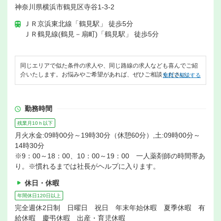
神奈川県横浜市鶴見区寺谷1-3-2
ＪＲ京浜東北線「鶴見駅」 徒歩5分
ＪＲ鶴見線(鶴見－扇町)「鶴見駅」 徒歩5分
同じエリアで似た条件の求人や、同じ路線の求人なども喜んでご紹
介いたします。お悩みやご希望があれば、ぜひご相談ください。
無料で相談する
勤務時間
残業月10ｈ以下
月火水金:09時00分～19時30分（休憩60分）,土:09時00分～
14時30分
※9：00～18：00、10：00～19：00 一人薬剤師の時間帯あ
り。※慣れるまでは社長がヘルプに入ります。
休日・休暇
年間休日120日以上
完全週休2日制 日曜日 祝日 年末年始休暇 夏季休暇 有
給休暇 慶弔休暇 出産・育児休暇