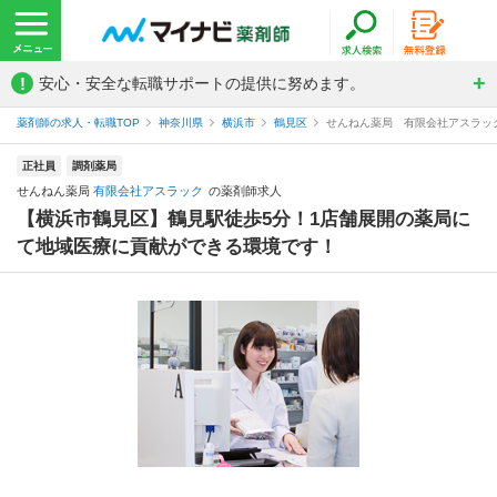
!
安心・安全な転職サポートの提供に努めます。
薬剤師の求人・転職TOP
神奈川県
横浜市
鶴見区
せんねん薬局 有限会社アスラッ
正社員
調剤薬局
せんねん薬局
有限会社アスラック
の薬剤師求人
【横浜市鶴見区】鶴見駅徒歩5分！1店舗展開の薬局に
て地域医療に貢献ができる環境です！