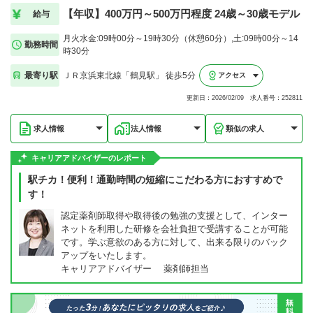
【年収】400万円～500万円程度 24歳～30歳モデル
給与
月火水金:09時00分～19時30分（休憩60分）,土:09時00分～14
勤務時間
時30分
最寄り駅
ＪＲ京浜東北線「鶴見駅」 徒歩5分
アクセス
更新日：2026/02/09 求人番号：252811
求人情報
法人情報
類似の求人
キャリアアドバイザーのレポート
駅チカ！便利！通勤時間の短縮にこだわる方におすすめで
す！
認定薬剤師取得や取得後の勉強の支援として、インター
ネットを利用した研修を会社負担で受講することが可能
です。学ぶ意欲のある方に対して、出来る限りのバック
アップをいたします。
キャリアアドバイザー 薬剤師担当