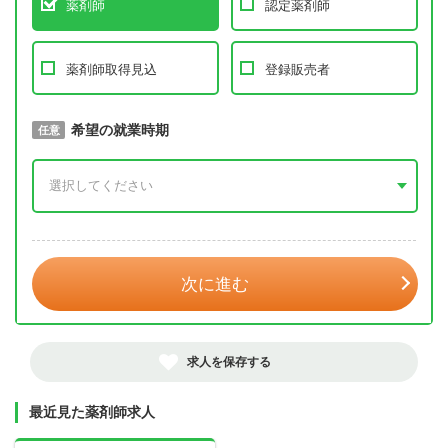
薬剤師
認定薬剤師
薬剤師取得見込
登録販売者
取得予定年
希望の就業時期
必須
任意
年 3月
次に進む
求人を保存する
最近見た薬剤師求人