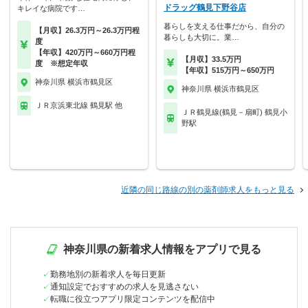
ドラッグ鶴見下野谷店
キレイな病院です…
暮らしを支える仕事だから、自分の
【月収】26.3万円～26.3万円程
暮らしも大切に。業…
度
【年収】420万円～660万円程
【月収】33.5万円
度 ※想定年収
【年収】515万円～650万円
神奈川県 横浜市鶴見区
神奈川県 横浜市鶴見区
ＪＲ京浜東北線 鶴見駅 他
ＪＲ鶴見線(鶴見－扇町) 鶴見小
野駅
近隣の同じ路線の別の薬剤師求人をもっと見る
神奈川県の新着求人情報をアプリで見る
勤務地別の新着求人を毎日更新
通知設定でおすすめの求人を見逃さない
転職に役立つアプリ限定コンテンツを配信中