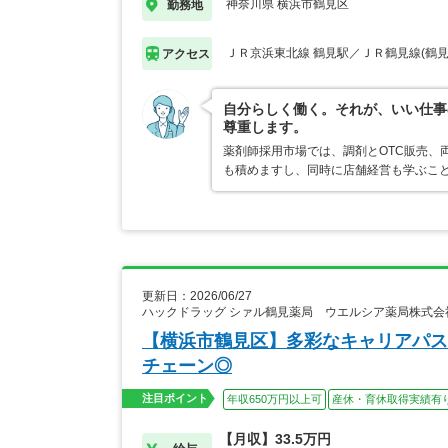
神奈川県 横浜市鶴見区
勤務地
ＪＲ京浜東北線 鶴見駅／ＪＲ鶴見線(鶴見
アクセス
自分らしく働く。それが、いい仕事
尊重します。
薬剤師採用市場では、調剤とOTC販売、
も積めますし、同時に店舗経営も学ぶこ
更新日：2026/06/27
ハックドラッグ シァル鶴見薬局 ウエルシア薬局株式会
【横浜市鶴見区】多彩なキャリアパス
チェーン◎
注目ポイント
年収650万円以上可
産休・育休取得実績有
【月収】33.5万円