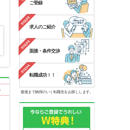
ご登録
STEP2
求人のご紹介
STEP3
面接・条件交渉
STEP4
転職成功！！
る
最後まで納得のいく転職先をお探しします。