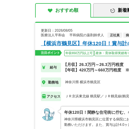
おすすめ順
新着
更新日：2026/08/05
医療法人平和会 平和病院の薬剤師求人
正社員
病
【横浜市鶴見区】年休120日！賞与計4
注目ポイント
年収650万円以上可
産休・育休取得実績有
【月収】26.3万円～26.3万円程度
給与
【年収】420万円～660万円程度 
神奈川県 横浜市鶴見区
勤務地
ＪＲ京浜東北線 鶴見駅／ＪＲ鶴見線(鶴見
アクセス
年休120日！閑静な住宅街に佇む
神奈川県横浜市鶴見区に位置する病院にお
勤務いただけます。また、賞与は計4.0