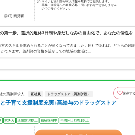
マイナビ薬剤師が求人情報を無料でご提供します。
薬局・病院等への直接応募・問い合わせではありません
のでご安心ください。
－扇町) 鶴見駅
の第一歩。選択的週休3日制や身だしなみの自由化で、あなたの個性を
両方のスキルを求められることが多くなってきました。同社であれば、どちらの経験
とができます。薬剤師の資格を活かしての地域の生活に…
保存す
社の薬剤師求人
正社員
ドラッグストア（調剤併設）
と子育て支援制度充実♪高給与のドラッグストア
り
駅チカ
店舗数30以上
積極採用中
年間休日120日以上