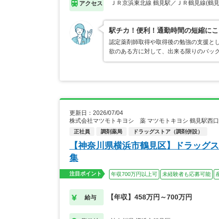
ＪＲ京浜東北線 鶴見駅／ＪＲ鶴見線(鶴見
アクセス
駅チカ！便利！通勤時間の短縮にこ
認定薬剤師取得や取得後の勉強の支援と
欲のある方に対して、出来る限りのバッ
更新日：2026/07/04
株式会社マツモトキヨシ 薬 マツモトキヨシ 鶴見駅西
正社員
調剤薬局
ドラッグストア（調剤併設）
【神奈川県横浜市鶴見区】ドラッグス
集
注目ポイント
年収700万円以上可
未経験者も応募可能
【年収】458万円～700万円
給与