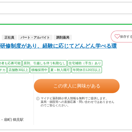
保存す
正社員
パート・アルバイト
調剤薬局
研修制度があり、経験に応じてどんどん学べる環
験者も応募可能
原則、引越しを伴う転勤なし
住宅補助（手当）あり
チカ
店舗数30以上
積極採用中
夏～秋入職可
年間休日120日以上
この求人に興味がある
マイナビ薬剤師が求人情報を無料でご提供します。
薬局・病院等への直接応募・問い合わせではありません
のでご安心ください。
－扇町) 鶴見駅