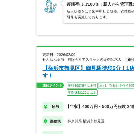
復帰率ほぼ100％！新人から管理
新人研修をはじめ中堅社員研修、管理職
研修も実施しております。
更新日：2026/02/09
せんねん薬局 有限会社アスラックの薬剤師求人
正
【横浜市鶴見区】鶴見駅徒歩5分！1
す！
注目ポイント
年収500万円以上可
原則、引越しを伴う転
年間休日120日以上
【年収】400万円～500万円程度 2
給与
神奈川県 横浜市鶴見区
勤務地