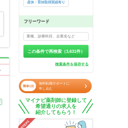
産休・育休取得実績有り
フリーワード
この条件で再検索（
3,631
件）
検索条件を保存する
る
無料転職サポートに
簡単1分
申し込む
マイナビ薬剤師に登録して
可
希望通りの求人を
紹介してもらう！
STEP1