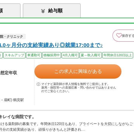
順
給与順
保存す
院・クリニック
.0ヶ月分の支給実績あり◎就業17:00まで♪
り
スキルアップ
車通勤可
積極採用中
4月入職可
夏～秋入職可
年間休日120日以上
この求人に興味がある
※想定年収
マイナビ薬剤師が求人情報を無料でご提供します。
薬局・病院等への直接応募・問い合わせではありません
のでご安心ください。
－扇町) 鶴見駅
、キレイな病院です。
ける薬剤師の募集です。年間休日120日もあり、プライベートを大切にしながらご
ヶ月分の支給実績があり、頑張りがきちんと評価され…