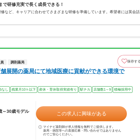
職まで研修充実で長く成長できる！
研修など、キャリアに合わせてさまざまな研修を準備しています。希望者には英会話
保存す
社員
調剤薬局
店舗展開の薬局にて地域医療に貢献ができる環境で
勤なし
残業月10ｈ以下
産休・育休取得実績有り
駅チカ
店舗数1～9
積極採用中
4歳～30歳モデル
この求人に興味がある
マイナビ薬剤師が求人情報を無料でご提供します。
薬局・病院等への直接応募・問い合わせではありません
のでご安心ください。