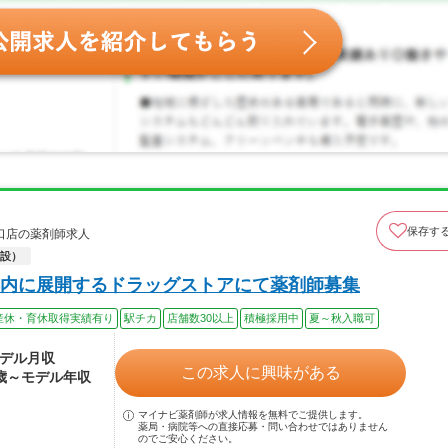
保存す
口店の薬剤師求人
設）
内に展開するドラッグストアにて薬剤師募集
産休・育休取得実績有り
駅チカ
店舗数30以上
積極採用中
夏～秋入職可
モデル月収
この求人に興味がある
0歳～モデル年収
マイナビ薬剤師が求人情報を無料でご提供します。
薬局・病院等への直接応募・問い合わせではありません
のでご安心ください。