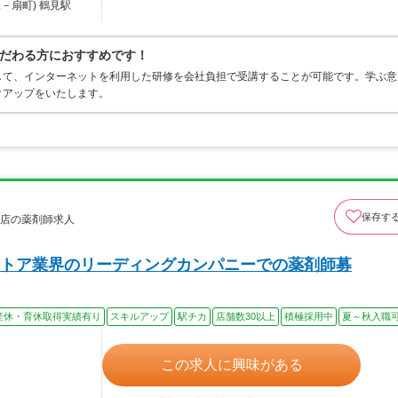
－扇町) 鶴見駅
だわる方におすすめです！
して、インターネットを利用した研修を会社負担で受講することが可能です。学ぶ意
クアップをいたします。
保存す
口店の薬剤師求人
トア業界のリーディングカンパニーでの薬剤師募
産休・育休取得実績有り
スキルアップ
駅チカ
店舗数30以上
積極採用中
夏～秋入職
この求人に興味がある