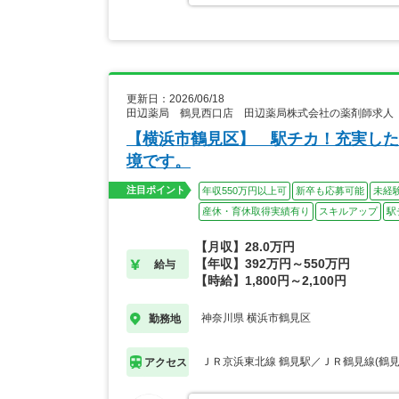
更新日：2026/06/18
田辺薬局 鶴見西口店 田辺薬局株式会社の薬剤師求人
【横浜市鶴見区】 駅チカ！充実した
境です。
注目ポイント
年収550万円以上可
新卒も応募可能
未経
産休・育休取得実績有り
スキルアップ
駅
【月収】28.0万円
【年収】392万円～550万円
給与
【時給】1,800円～2,100円
神奈川県 横浜市鶴見区
勤務地
ＪＲ京浜東北線 鶴見駅／ＪＲ鶴見線(鶴見
アクセス