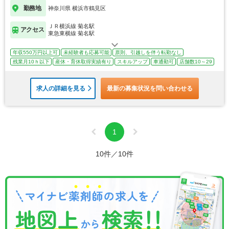
勤務地
神奈川県 横浜市鶴見区
ＪＲ横浜線 菊名駅
アクセス
東急東横線 菊名駅
年収550万円以上可
未経験者も応募可能
原則、引越しを伴う転勤なし
残業月10ｈ以下
産休・育休取得実績有り
スキルアップ
車通勤可
店舗数10～29
求人の詳細を見る
最新の募集状況を問い合わせる
1
10件／10件