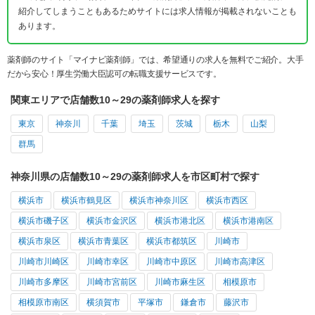
紹介してしまうこともあるためサイトには求人情報が掲載されないことも
あります。
薬剤師のサイト「マイナビ薬剤師」では、希望通りの求人を無料でご紹介。大手
だから安心！厚生労働大臣認可の転職支援サービスです。
関東エリアで店舗数10～29の薬剤師求人を探す
東京
神奈川
千葉
埼玉
茨城
栃木
山梨
群馬
神奈川県の店舗数10～29の薬剤師求人を市区町村で探す
横浜市
横浜市鶴見区
横浜市神奈川区
横浜市西区
横浜市磯子区
横浜市金沢区
横浜市港北区
横浜市港南区
横浜市泉区
横浜市青葉区
横浜市都筑区
川崎市
川崎市川崎区
川崎市幸区
川崎市中原区
川崎市高津区
川崎市多摩区
川崎市宮前区
川崎市麻生区
相模原市
相模原市南区
横須賀市
平塚市
鎌倉市
藤沢市