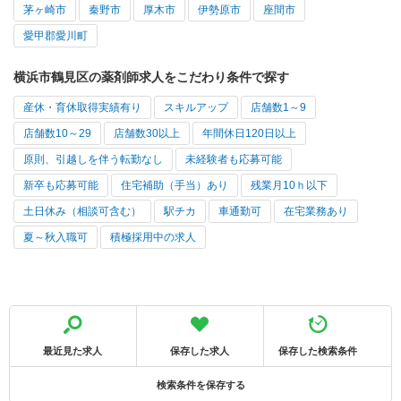
茅ヶ崎市
秦野市
厚木市
伊勢原市
座間市
愛甲郡愛川町
横浜市鶴見区の薬剤師求人をこだわり条件で探す
産休・育休取得実績有り
スキルアップ
店舗数1～9
店舗数10～29
店舗数30以上
年間休日120日以上
原則、引越しを伴う転勤なし
未経験者も応募可能
新卒も応募可能
住宅補助（手当）あり
残業月10ｈ以下
土日休み（相談可含む）
駅チカ
車通勤可
在宅業務あり
夏～秋入職可
積極採用中の求人
最近見た求人
保存した求人
保存した検索条件
検索条件を保存する