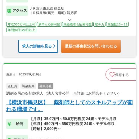
ＪＲ京浜東北線 鶴見駅
アクセス
ＪＲ鶴見線(鶴見－扇町) 鶴見駅
年収500万円以上可
新卒も応募可能
未経験者も応募可能
駅チカ
店舗数10～29
年間休日120日以上
求人の詳細を見る
最新の募集状況を問い合わせる
更新日：2025年9月19日
保存する
正社員
調剤薬局
募集停止
調剤薬局の薬剤師求人（法人名非公開 ※詳細はお問合せください）
【横浜市鶴見区】 薬剤師としてのスキルアップが図
れる職場です。
【月収】35.0万円～50.0万円程度 24歳～モデル月収
給与
【年収】450万円～550万円程度 24歳～モデル年収
【時給】2,000円～