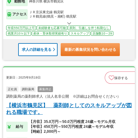
勤務地
神奈川県 横浜市鶴見区
ＪＲ京浜東北線 鶴見駅
アクセス
ＪＲ鶴見線(鶴見－扇町) 鶴見駅
年収550万円以上可
未経験者も応募可能
原則、引越しを伴う転勤なし
残業月10ｈ以下
産休・育休取得実績有り
スキルアップ
店舗数10～29
求人の詳細を見る
最新の募集状況を問い合わせる
更新日：2025年9月19日
保存する
正社員
調剤薬局
募集停止
調剤薬局の薬剤師求人（法人名非公開 ※詳細はお問合せください）
【横浜市鶴見区】 薬剤師としてのスキルアップが図
れる職場です。
【月収】35.0万円～50.0万円程度 24歳～モデル月収
給与
【年収】450万円～550万円程度 24歳～モデル年収
【時給】2,000円～