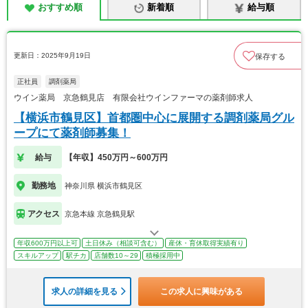
おすすめ順
新着順
給与順
更新日：2025年9月19日
保存する
正社員
調剤薬局
ウイン薬局 京急鶴見店 有限会社ウインファーマの薬剤師求人
【横浜市鶴見区】首都圏中心に展開する調剤薬局グル
ープにて薬剤師募集！
給与
【年収】450万円～600万円
勤務地
神奈川県 横浜市鶴見区
アクセス
京急本線 京急鶴見駅
年収600万円以上可
土日休み（相談可含む）
産休・育休取得実績有り
スキルアップ
駅チカ
店舗数10～29
積極採用中
求人の詳細を見る
この求人に興味がある