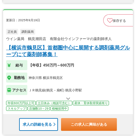
更新日：2025年9月19日
保存する
正社員
調剤薬局
ウイン薬局 鶴見潮田店 有限会社ウインファーマの薬剤師求人
【横浜市鶴見区】首都圏中心に展開する調剤薬局グル
ープにて薬剤師募集！
給与
【年収】450万円～600万円
勤務地
神奈川県 横浜市鶴見区
アクセス
ＪＲ鶴見線(鶴見－扇町) 鶴見小野駅
年収600万円以上可
土日休み（相談可含む）
産休・育休取得実績有り
スキルアップ
店舗数10～29
積極採用中
求人の詳細を見る
この求人に興味がある