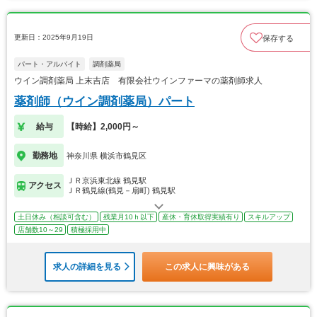
更新日：2025年9月19日
保存する
パート・アルバイト
調剤薬局
ウイン調剤薬局 上末吉店 有限会社ウインファーマの薬剤師求人
薬剤師（ウイン調剤薬局）パート
給与
【時給】2,000円～
勤務地
神奈川県 横浜市鶴見区
ＪＲ京浜東北線 鶴見駅
アクセス
ＪＲ鶴見線(鶴見－扇町) 鶴見駅
土日休み（相談可含む）
残業月10ｈ以下
産休・育休取得実績有り
スキルアップ
店舗数10～29
積極採用中
求人の詳細を見る
この求人に興味がある