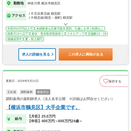
勤務地
神奈川県 横浜市鶴見区
ＪＲ京浜東北線 鶴見駅
アクセス
ＪＲ鶴見線(鶴見－扇町) 鶴見駅
年収550万円以上可
未経験者も応募可能
原則、引越しを伴う転勤なし
残業月10ｈ以下
産休・育休取得実績有り
スキルアップ
店舗数10～29
積極採用中
夏～秋入職可
求人の詳細を見る
この求人に興味がある
更新日：2026年5月21日
保存する
正社員
調剤薬局
募集停止
調剤薬局の薬剤師求人（法人名非公開 ※詳細はお問合せください）
【横浜市鶴見区】大手企業です。
【月収】25.0万円
給与
【年収】400万円～600万円24歳～