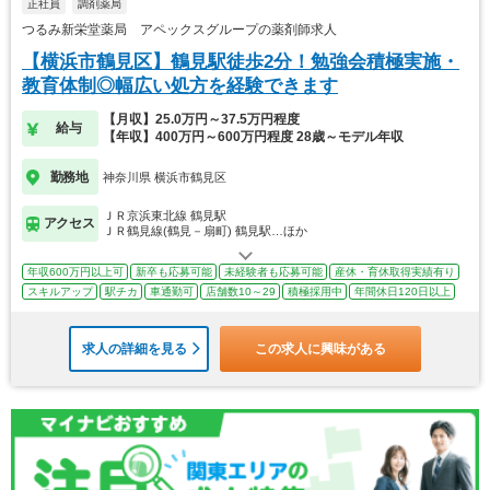
正社員
調剤薬局
つるみ新栄堂薬局 アペックスグループの薬剤師求人
【横浜市鶴見区】鶴見駅徒歩2分！勉強会積極実施・
教育体制◎幅広い処方を経験できます
【月収】25.0万円～37.5万円程度
給与
【年収】400万円～600万円程度 28歳～モデル年収
勤務地
神奈川県 横浜市鶴見区
ＪＲ京浜東北線 鶴見駅
アクセス
ＪＲ鶴見線(鶴見－扇町) 鶴見駅…ほか
年収600万円以上可
新卒も応募可能
未経験者も応募可能
産休・育休取得実績有り
スキルアップ
駅チカ
車通勤可
店舗数10～29
積極採用中
年間休日120日以上
求人の詳細を見る
この求人に興味がある