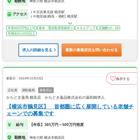
勤務地
神奈川県 横浜市鶴見区
ＪＲ京浜東北線 鶴見駅
アクセス
ＪＲ鶴見線(鶴見－扇町) 鶴見駅
年収600万円以上可
産休・育休取得実績有り
スキルアップ
店舗数10～29
年間休日120日以上
求人の詳細を見る
最新の募集状況を問い合わせる
更新日：2024年10月23日
保存する
正社員
調剤薬局
募集停止
かちどき薬局 鶴見店 かちどき薬品株式会社の薬剤師求人
【横浜市鶴見区】 首都圏に広く展開している老舗チ
ェーンでの募集です
給与
【年収】365万円～500万円程度
勤務地
神奈川県 横浜市鶴見区