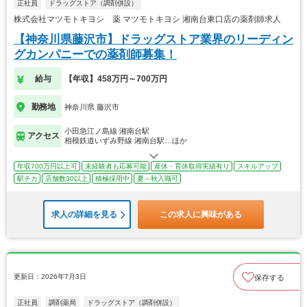
正社員
ドラッグストア（調剤併設）
株式会社マツモトキヨシ 薬 マツモトキヨシ 湘南台東口店の薬剤師求人
【神奈川県藤沢市】ドラッグストア業界のリーディン
グカンパニーでの薬剤師募集！
給与
【年収】458万円～700万円
勤務地
神奈川県 藤沢市
小田急江ノ島線 湘南台駅
アクセス
相模鉄道いずみ野線 湘南台駅…ほか
年収700万円以上可
未経験者も応募可能
産休・育休取得実績有り
スキルアップ
駅チカ
店舗数30以上
積極採用中
夏～秋入職可
求人の詳細を見る
この求人に興味がある
更新日：2026年7月3日
保存する
正社員
調剤薬局
ドラッグストア（調剤併設）