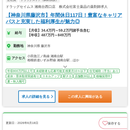
ドラッグセイムス 湘南台西口店 株式会社富士薬品の薬剤師求人
【神奈川県藤沢市】年間休日117日！豊富なキャリア
パスと充実した福利厚生が魅力◎
【月収】34.4万円～59.2万円諸手当含む
給与
【年収】487万円～849万円
勤務地
神奈川県 藤沢市
小田急江ノ島線 湘南台駅
アクセス
相模鉄道いずみ野線 湘南台駅…ほか
年収800万円以上可
未経験者も応募可能
残業月10ｈ以下
住宅補助（手当）あり
産休・育休取得実績有り
スキルアップ
駅チカ
店舗数30以上
積極採用中
夏～秋入職可
求人の詳細を見る
この求人に興味がある
更新日：2026年6月18日
保存する