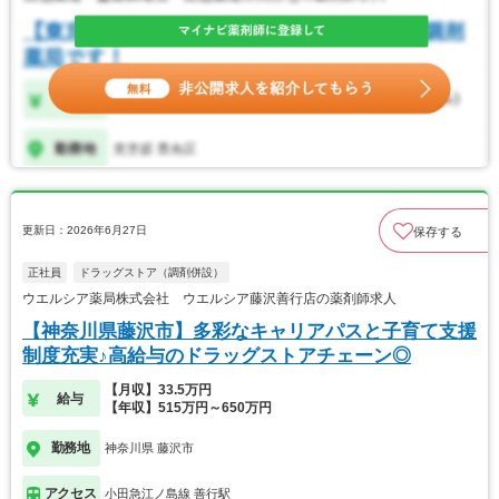
更新日：2026年6月27日
保存する
正社員
ドラッグストア（調剤併設）
ウエルシア薬局株式会社 ウエルシア藤沢善行店の薬剤師求人
【神奈川県藤沢市】多彩なキャリアパスと子育て支援
制度充実♪高給与のドラッグストアチェーン◎
【月収】33.5万円
給与
【年収】515万円～650万円
勤務地
神奈川県 藤沢市
アクセス
小田急江ノ島線 善行駅