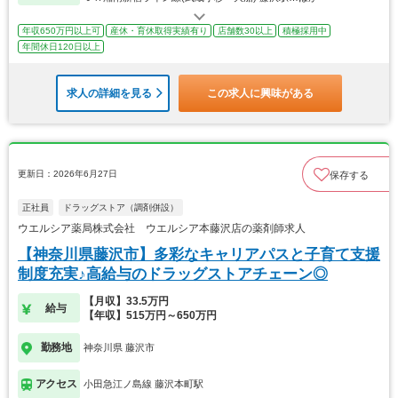
年収650万円以上可
産休・育休取得実績有り
店舗数30以上
積極採用中
年間休日120日以上
求人の詳細を見る
この求人に興味がある
更新日：2026年6月27日
保存する
正社員
ドラッグストア（調剤併設）
ウエルシア薬局株式会社 ウエルシア本藤沢店の薬剤師求人
【神奈川県藤沢市】多彩なキャリアパスと子育て支援
制度充実♪高給与のドラッグストアチェーン◎
【月収】33.5万円
給与
【年収】515万円～650万円
勤務地
神奈川県 藤沢市
アクセス
小田急江ノ島線 藤沢本町駅