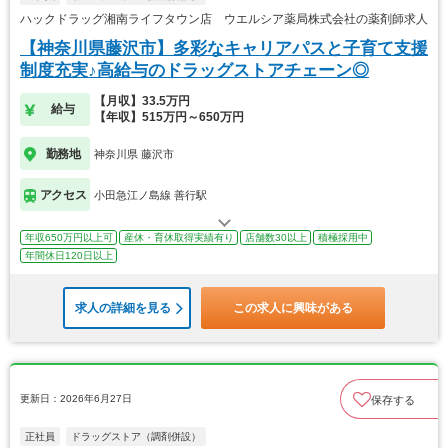
ハックドラッグ湘南ライフタウン店 ウエルシア薬局株式会社の薬剤師求人
【神奈川県藤沢市】多彩なキャリアパスと子育て支援
制度充実♪高給与のドラッグストアチェーン◎
【月収】33.5万円
給与
【年収】515万円～650万円
勤務地
神奈川県 藤沢市
アクセス
小田急江ノ島線 善行駅
年収650万円以上可
産休・育休取得実績有り
店舗数30以上
積極採用中
年間休日120日以上
求人の詳細を見る
この求人に興味がある
更新日：2026年6月27日
保存する
正社員
ドラッグストア（調剤併設）