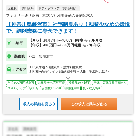
正社員
調剤薬局
ドラッグストア（調剤併設）
ファミリー通り薬局 株式会社湘南薬品の薬剤師求人
【神奈川県藤沢市】社宅制度あり！残業少なめの環境
で、調剤業務に専念できます！
【月収】30.0万円～40.0万円程度 モデル月収
給与
【年収】480万円～600万円程度 モデル年収
勤務地
神奈川県 藤沢市
ＪＲ東海道本線(東京－熱海) 藤沢駅
アクセス
ＪＲ湘南新宿ライン線(武蔵小杉－大船) 藤沢駅…ほか
年収600万円以上可
未経験者も応募可能
残業月10ｈ以下
産休・育休取得実績有り
スキルアップ
駅チカ
店舗数10～29
積極採用中
夏～秋入職可
求人の詳細を見る
この求人に興味がある