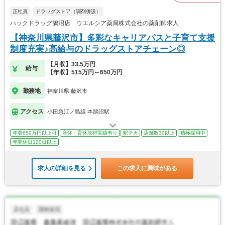
正社員
ドラッグストア（調剤併設）
ハックドラッグ鵠沼店 ウエルシア薬局株式会社の薬剤師求人
【神奈川県藤沢市】多彩なキャリアパスと子育て支援
制度充実♪高給与のドラッグストアチェーン◎
【月収】33.5万円
給与
【年収】515万円～650万円
勤務地
神奈川県 藤沢市
アクセス
小田急江ノ島線 本鵠沼駅
年収650万円以上可
産休・育休取得実績有り
駅チカ
店舗数30以上
積極採用中
年間休日120日以上
求人の詳細を見る
この求人に興味がある