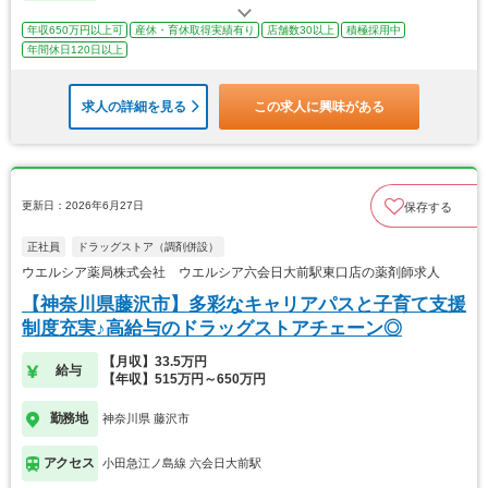
年収650万円以上可
産休・育休取得実績有り
店舗数30以上
積極採用中
年間休日120日以上
求人の詳細を見る
この求人に興味がある
更新日：2026年6月27日
保存する
正社員
ドラッグストア（調剤併設）
ウエルシア薬局株式会社 ウエルシア六会日大前駅東口店の薬剤師求人
【神奈川県藤沢市】多彩なキャリアパスと子育て支援
制度充実♪高給与のドラッグストアチェーン◎
【月収】33.5万円
給与
【年収】515万円～650万円
勤務地
神奈川県 藤沢市
アクセス
小田急江ノ島線 六会日大前駅