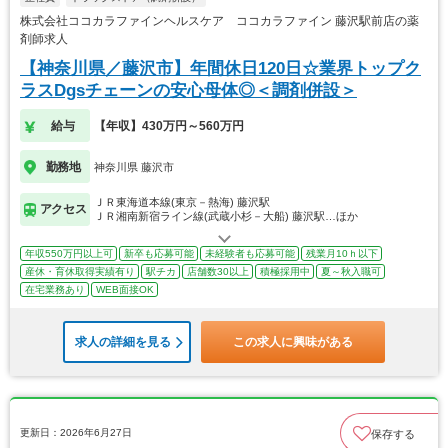
株式会社ココカラファインヘルスケア ココカラファイン 藤沢駅前店の薬
剤師求人
【神奈川県／藤沢市】年間休日120日☆業界トップク
ラスDgsチェーンの安心母体◎＜調剤併設＞
給与
【年収】430万円～560万円
勤務地
神奈川県 藤沢市
ＪＲ東海道本線(東京－熱海) 藤沢駅
アクセス
ＪＲ湘南新宿ライン線(武蔵小杉－大船) 藤沢駅…ほか
年収550万円以上可
新卒も応募可能
未経験者も応募可能
残業月10ｈ以下
産休・育休取得実績有り
駅チカ
店舗数30以上
積極採用中
夏～秋入職可
在宅業務あり
WEB面接OK
求人の詳細を見る
この求人に興味がある
更新日：2026年6月27日
保存する