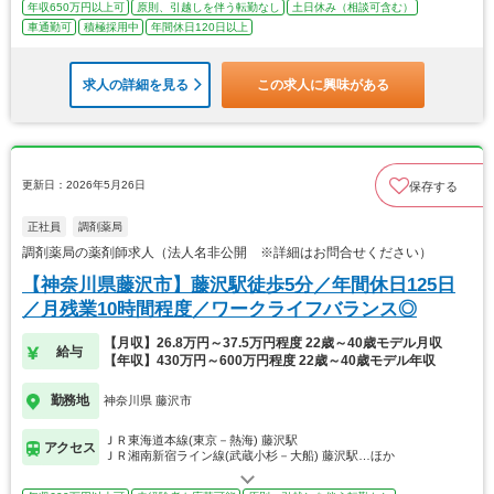
年収650万円以上可
原則、引越しを伴う転勤なし
土日休み（相談可含む）
車通勤可
積極採用中
年間休日120日以上
求人の詳細を見る
この求人に興味がある
更新日：2026年5月26日
保存する
正社員
調剤薬局
調剤薬局の薬剤師求人（法人名非公開 ※詳細はお問合せください）
【神奈川県藤沢市】藤沢駅徒歩5分／年間休日125日
／月残業10時間程度／ワークライフバランス◎
【月収】26.8万円～37.5万円程度 22歳～40歳モデル月収
給与
【年収】430万円～600万円程度 22歳～40歳モデル年収
勤務地
神奈川県 藤沢市
ＪＲ東海道本線(東京－熱海) 藤沢駅
アクセス
ＪＲ湘南新宿ライン線(武蔵小杉－大船) 藤沢駅…ほか