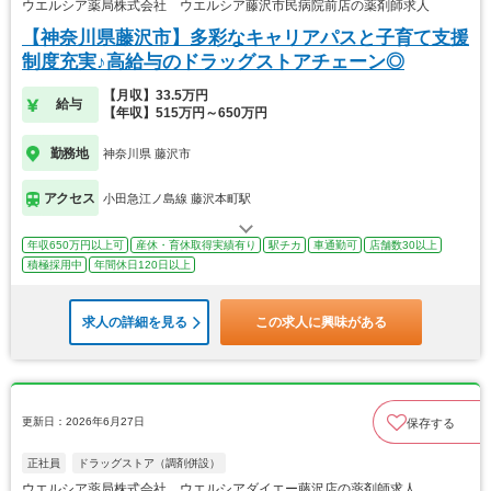
ウエルシア薬局株式会社 ウエルシア藤沢市民病院前店の薬剤師求人
【神奈川県藤沢市】多彩なキャリアパスと子育て支援
制度充実♪高給与のドラッグストアチェーン◎
【月収】33.5万円
給与
【年収】515万円～650万円
勤務地
神奈川県 藤沢市
アクセス
小田急江ノ島線 藤沢本町駅
年収650万円以上可
産休・育休取得実績有り
駅チカ
車通勤可
店舗数30以上
積極採用中
年間休日120日以上
求人の詳細を見る
この求人に興味がある
更新日：2026年6月27日
保存する
正社員
ドラッグストア（調剤併設）
ウエルシア薬局株式会社 ウエルシアダイエー藤沢店の薬剤師求人