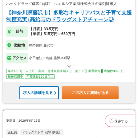
ハックドラッグ藤沢白旗店 ウエルシア薬局株式会社の薬剤師求人
【神奈川県藤沢市】多彩なキャリアパスと子育て支援
制度充実♪高給与のドラッグストアチェーン◎
【月収】33.5万円
給与
【年収】515万円～650万円
勤務地
神奈川県 藤沢市
アクセス
小田急江ノ島線 藤沢本町駅
年収650万円以上可
産休・育休取得実績有り
駅チカ
車通勤可
店舗数30以上
積極採用中
年間休日120日以上
求人の詳細を見る
この求人に興味がある
更新日：2026年6月27日
保存する
正社員
ドラッグストア（調剤併設）