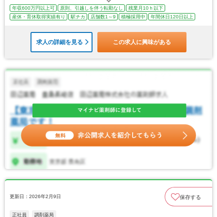
年収600万円以上可
原則、引越しを伴う転勤なし
残業月10ｈ以下
産休・育休取得実績有り
駅チカ
店舗数1～9
積極採用中
年間休日120日以上
求人の詳細を見る
この求人に興味がある
更新日：2026年2月9日
保存する
正社員
調剤薬局