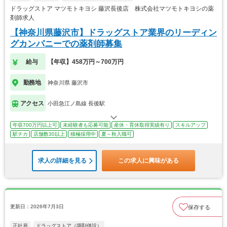
ドラッグストア マツモトキヨシ 藤沢長後店 株式会社マツモトキヨシの薬
剤師求人
【神奈川県藤沢市】ドラッグストア業界のリーディン
グカンパニーでの薬剤師募集
給与
【年収】458万円～700万円
勤務地
神奈川県 藤沢市
アクセス
小田急江ノ島線 長後駅
年収700万円以上可
未経験者も応募可能
産休・育休取得実績有り
スキルアップ
駅チカ
店舗数30以上
積極採用中
夏～秋入職可
求人の詳細を見る
この求人に興味がある
更新日：2026年7月3日
保存する
正社員
ドラッグストア（調剤併設）