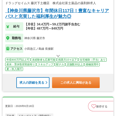
ドラッグセイムス 藤沢下土棚店 株式会社富士薬品の薬剤師求人
【神奈川県藤沢市】年間休日117日！豊富なキャリア
パスと充実した福利厚生が魅力◎
【月収】34.4万円～59.2万円諸手当含む
給与
【年収】487万円～849万円
勤務地
神奈川県 藤沢市
アクセス
小田急江ノ島線 長後駅
年収800万円以上可
未経験者も応募可能
残業月10ｈ以下
住宅補助（手当）あり
産休・育休取得実績有り
スキルアップ
駅チカ
店舗数30以上
積極採用中
夏～秋入職可
求人の詳細を見る
この求人に興味がある
更新日：2026年6月18日
保存する
正社員
ドラッグストア（調剤併設）