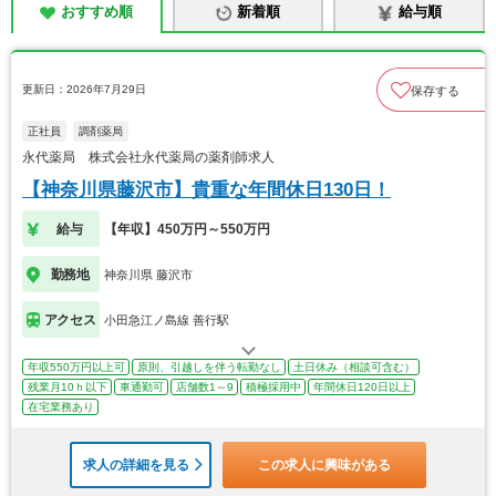
おすすめ順
新着順
給与順
更新日：2026年7月29日
保存する
正社員
調剤薬局
永代薬局 株式会社永代薬局の薬剤師求人
【神奈川県藤沢市】貴重な年間休日130日！
給与
【年収】450万円～550万円
勤務地
神奈川県 藤沢市
アクセス
小田急江ノ島線 善行駅
年収550万円以上可
原則、引越しを伴う転勤なし
土日休み（相談可含む）
残業月10ｈ以下
車通勤可
店舗数1～9
積極採用中
年間休日120日以上
在宅業務あり
求人の詳細を見る
この求人に興味がある