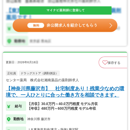
更新日：2026年6月18日
保存する
正社員
ドラッグストア（調剤併設）
センター薬局 株式会社湘南薬品の薬剤師求人
【神奈川県藤沢市】 社宅制度あり！残業少なめの環
境で、一人ひとりに合った働き方を相談できます。
【月収】30.0万円～40.0万円程度 モデル月収
給与
【年収】480万円～600万円程度 モデル年収
勤務地
神奈川県 藤沢市
ＪＲ東海道本線(東京－熱海) 藤沢駅