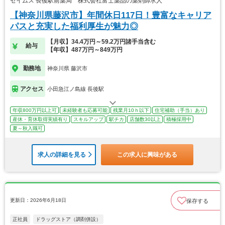
セイムス 長後駅前薬局 株式会社富士薬品の薬剤師求人
【神奈川県藤沢市】年間休日117日！豊富なキャリア
パスと充実した福利厚生が魅力◎
【月収】34.4万円～59.2万円諸手当含む
給与
【年収】487万円～849万円
勤務地
神奈川県 藤沢市
アクセス
小田急江ノ島線 長後駅
年収800万円以上可
未経験者も応募可能
残業月10ｈ以下
住宅補助（手当）あり
産休・育休取得実績有り
スキルアップ
駅チカ
店舗数30以上
積極採用中
夏～秋入職可
求人の詳細を見る
この求人に興味がある
更新日：2026年6月18日
保存する
正社員
ドラッグストア（調剤併設）