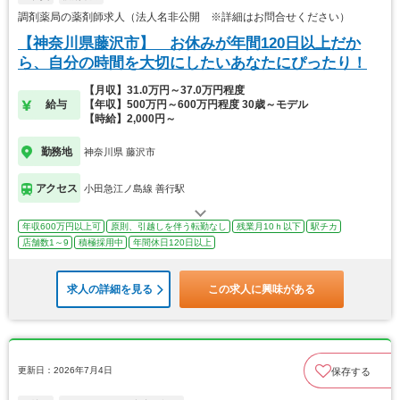
調剤薬局の薬剤師求人（法人名非公開 ※詳細はお問合せください）
【神奈川県藤沢市】 お休みが年間120日以上だか
ら、自分の時間を大切にしたいあなたにぴったり！
【月収】31.0万円～37.0万円程度
給与
【年収】500万円～600万円程度 30歳～モデル
【時給】2,000円～
勤務地
神奈川県 藤沢市
アクセス
小田急江ノ島線 善行駅
年収600万円以上可
原則、引越しを伴う転勤なし
残業月10ｈ以下
駅チカ
店舗数1～9
積極採用中
年間休日120日以上
求人の詳細を見る
この求人に興味がある
更新日：2026年7月4日
保存する