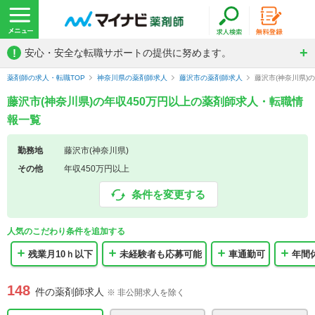
!
安心・安全な転職サポートの提供に努めます。
薬剤師の求人・転職TOP
神奈川県の薬剤師求人
藤沢市の薬剤師求人
藤沢市(神奈川県)
藤沢市(神奈川県)の年収450万円以上の薬剤師求人・転職情
報一覧
勤務地
藤沢市(神奈川県)
その他
年収450万円以上
条件を変更する
人気のこだわり条件を追加する
残業月10ｈ以下
未経験者も応募可能
車通勤可
年間
148
件の薬剤師求人
※ 非公開求人を除く