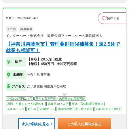
更新日：2026年6月24日
保存する
正社員
調剤薬局
インターハート株式会社 海岸公園ファーマシーの薬剤師求人
【神奈川県藤沢市】管理薬剤師候補募集！週2.5休で
就業も相談可！
【月収】28.5万円程度
給与
【年収】450万円～600万円程度
勤務地
神奈川県 藤沢市
アクセス
江ノ島電鉄 湘南海岸公園駅
年収600万円以上可
新卒も応募可能
未経験者も応募可能
原則、引越しを伴う転勤なし
残業月10ｈ以下
産休・育休取得実績有り
スキルアップ
駅チカ
店舗数1～9
積極採用中
夏～秋入職可
年間休日120日以上
求人の詳細を見る
この求人に興味がある