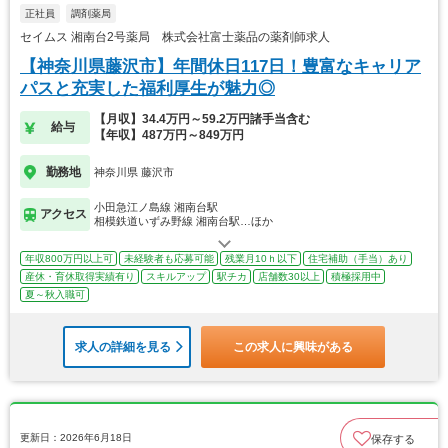
正社員
調剤薬局
セイムス 湘南台2号薬局 株式会社富士薬品の薬剤師求人
【神奈川県藤沢市】年間休日117日！豊富なキャリア
パスと充実した福利厚生が魅力◎
【月収】34.4万円～59.2万円諸手当含む
給与
【年収】487万円～849万円
勤務地
神奈川県 藤沢市
小田急江ノ島線 湘南台駅
アクセス
相模鉄道いずみ野線 湘南台駅…ほか
年収800万円以上可
未経験者も応募可能
残業月10ｈ以下
住宅補助（手当）あり
産休・育休取得実績有り
スキルアップ
駅チカ
店舗数30以上
積極採用中
夏～秋入職可
求人の詳細を見る
この求人に興味がある
更新日：2026年6月18日
保存する