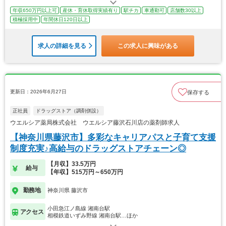
年収650万円以上可
産休・育休取得実績有り
駅チカ
車通勤可
店舗数30以上
積極採用中
年間休日120日以上
求人の詳細を見る
この求人に興味がある
更新日：2026年6月27日
保存する
正社員
ドラッグストア（調剤併設）
ウエルシア薬局株式会社 ウエルシア藤沢石川店の薬剤師求人
【神奈川県藤沢市】多彩なキャリアパスと子育て支援
制度充実♪高給与のドラッグストアチェーン◎
【月収】33.5万円
給与
【年収】515万円～650万円
勤務地
神奈川県 藤沢市
小田急江ノ島線 湘南台駅
アクセス
相模鉄道いずみ野線 湘南台駅…ほか