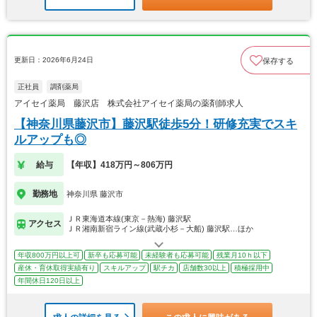
更新日：2026年6月24日
保存する
正社員
調剤薬局
アイセイ薬局 藤沢店 株式会社アイセイ薬局の薬剤師求人
【神奈川県藤沢市】藤沢駅徒歩5分！研修充実でスキ
ルアップも◎
給与
【年収】418万円～806万円
勤務地
神奈川県 藤沢市
ＪＲ東海道本線(東京－熱海) 藤沢駅
アクセス
ＪＲ湘南新宿ライン線(武蔵小杉－大船) 藤沢駅…ほか
年収800万円以上可
新卒も応募可能
未経験者も応募可能
残業月10ｈ以下
産休・育休取得実績有り
スキルアップ
駅チカ
店舗数30以上
積極採用中
年間休日120日以上