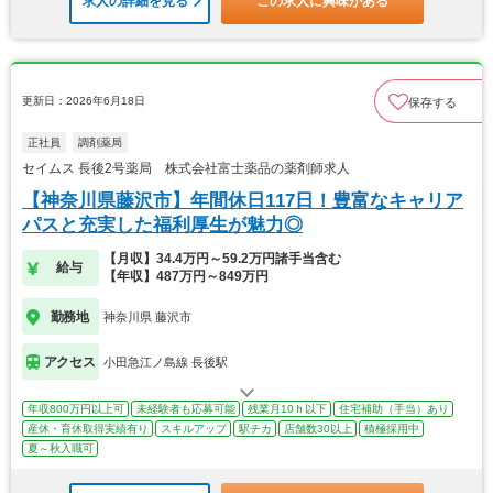
求人の詳細を見る
この求人に興味がある
更新日：2026年6月18日
保存する
正社員
調剤薬局
セイムス 長後2号薬局 株式会社富士薬品の薬剤師求人
【神奈川県藤沢市】年間休日117日！豊富なキャリア
パスと充実した福利厚生が魅力◎
【月収】34.4万円～59.2万円諸手当含む
給与
【年収】487万円～849万円
勤務地
神奈川県 藤沢市
アクセス
小田急江ノ島線 長後駅
年収800万円以上可
未経験者も応募可能
残業月10ｈ以下
住宅補助（手当）あり
産休・育休取得実績有り
スキルアップ
駅チカ
店舗数30以上
積極採用中
夏～秋入職可