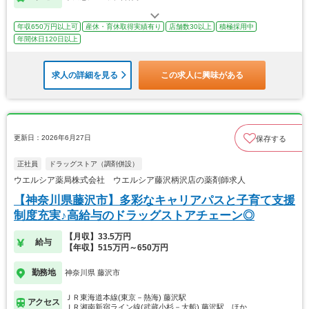
年収650万円以上可
産休・育休取得実績有り
店舗数30以上
積極採用中
年間休日120日以上
求人の詳細を見る
この求人に興味がある
更新日：2026年6月27日
保存する
正社員
ドラッグストア（調剤併設）
ウエルシア薬局株式会社 ウエルシア藤沢柄沢店の薬剤師求人
【神奈川県藤沢市】多彩なキャリアパスと子育て支援
制度充実♪高給与のドラッグストアチェーン◎
【月収】33.5万円
給与
【年収】515万円～650万円
勤務地
神奈川県 藤沢市
ＪＲ東海道本線(東京－熱海) 藤沢駅
アクセス
ＪＲ湘南新宿ライン線(武蔵小杉－大船) 藤沢駅…ほか