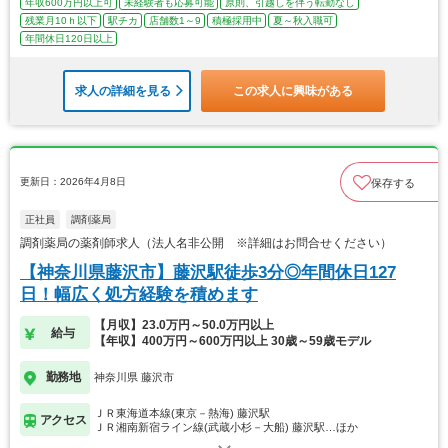
年収600万円以上可
未経験者も応募可能
原則、引越しを伴う転勤なし
残業月10ｈ以下
駅チカ
店舗数1～9
積極採用中
夏～秋入職可
年間休日120日以上
求人の詳細を見る
この求人に興味がある
更新日：2026年4月8日
保存する
正社員
調剤薬局
調剤薬局の薬剤師求人（法人名非公開 ※詳細はお問合せください）
【神奈川県藤沢市】藤沢駅徒歩3分◎年間休日127
日！幅広く処方経験を積めます
【月収】23.0万円～50.0万円以上
給与
【年収】400万円～600万円以上 30歳～59歳モデル
勤務地
神奈川県 藤沢市
ＪＲ東海道本線(東京－熱海) 藤沢駅
アクセス
ＪＲ湘南新宿ライン線(武蔵小杉－大船) 藤沢駅…ほか