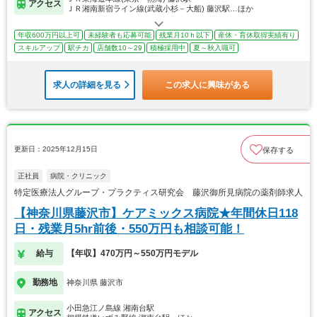
アクセス
ＪＲ湘南新宿ライン線(武蔵小杉－大船) 藤沢駅…ほか
年収600万円以上可
未経験者も応募可能
残業月10ｈ以下
産休・育休取得実績有り
スキルアップ
駅チカ
店舗数10～29
積極採用中
夏～秋入職可
求人の詳細を見る
この求人に興味がある
更新日：2025年12月15日
保存する
正社員
病院・クリニック
特定医療法人グループ・プラクティス研究会 藤沢御所見病院の薬剤師求人
【神奈川県藤沢市】ケアミックス病院★年間休日118
日・残業月5hr前後・550万円も相談可能！
給与
【年収】470万円～550万円モデル
勤務地
神奈川県 藤沢市
小田急江ノ島線 湘南台駅
アクセス