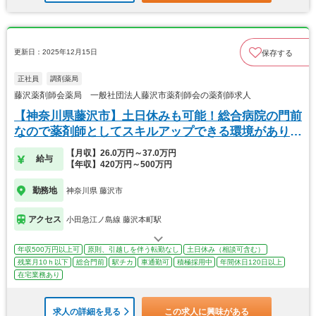
更新日：2025年12月15日
保存する
正社員
調剤薬局
藤沢薬剤師会薬局 一般社団法人藤沢市薬剤師会の薬剤師求人
【神奈川県藤沢市】土日休みも可能！総合病院の門前
なので薬剤師としてスキルアップできる環境がありま
す
【月収】26.0万円～37.0万円
給与
【年収】420万円～500万円
勤務地
神奈川県 藤沢市
アクセス
小田急江ノ島線 藤沢本町駅
年収500万円以上可
原則、引越しを伴う転勤なし
土日休み（相談可含む）
残業月10ｈ以下
総合門前
駅チカ
車通勤可
積極採用中
年間休日120日以上
在宅業務あり
求人の詳細を見る
この求人に興味がある