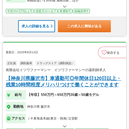
相模鉄道いずみ野線 湘南台駅…ほか
年収550万円以上可
残業月10ｈ以下
車通勤可
積極採用中
求人の詳細を見る
この求人に興味がある
更新日：2025年8月13日
保存する
正社員
調剤薬局
ドラッグストア（調剤併設）
有限会社イツワファーマシー イツワファーマシーの薬剤師求人
【神奈川県藤沢市】車通勤可◎年間休日120日以上・
残業10時間程度メリハリつけて働くことができます
給与
【年収】550万円～650万円30歳～50歳モデル
勤務地
神奈川県 藤沢市
アクセス
ＪＲ東海道本線(東京－熱海) 辻堂駅