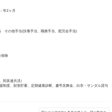
績：年2ヶ月
 その他手当(扶養手当、職務手当、慰労会手当)
金保険
、民医連共済）
支援制度、財形貯蓄、定期健康診断、慶弔見舞金、白衣・サンダル貸与