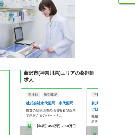
藤沢市(神奈川県)エリアの薬剤師
求人
正社員
調剤薬局
正社員
調剤薬局
株式会社永代薬局 永代薬局
株式会社アイリスファーマ
けぼの薬局 藤沢店
抜群の勤務環境の地域密着型薬局
で患者さまのパートナ…
機械じゃできない仕事をしよ
、
患者様に丁寧に寄り…
【年収】450万円～550万円
【年収】416万円～75