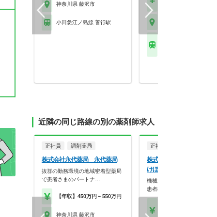
程度
神奈川県 藤沢市
神奈川県 藤沢市
小田急江ノ島線 善行駅
ＪＲ東海道本線(東京－
藤沢駅 他
近隣の同じ路線の別の薬剤師求人
正社員
調剤薬局
正社員
調剤薬局
株式会社永代薬局 永代薬局
株式会社アイリスファーマ
けぼの薬局 藤沢店
抜群の勤務環境の地域密着型薬局
で患者さまのパートナ…
機械じゃできない仕事をしよ
患者様に丁寧に寄り…
【年収】450万円～550万円
【年収】416万円～75
程度
神奈川県 藤沢市