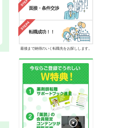
STEP3
面接・条件交渉
STEP4
転職成功！！
最後まで納得のいく転職先をお探しします。