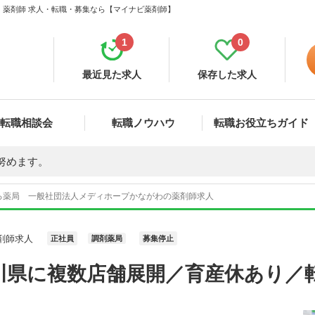
 薬剤師 求人・転職・募集なら【マイナビ薬剤師】
1
0
最近見た求人
保存した求人
転職相談会
転職ノウハウ
転職お役立ちガイド
努めます。
ろ薬局 一般社団法人メディホープかながわの薬剤師求人
剤師求人
正社員
調剤薬局
募集停止
川県に複数店舗展開／育産休あり／