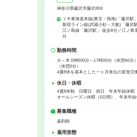
神奈川県藤沢市藤沢859
ＪＲ東海道本線(東京－熱海)「藤沢駅」
新宿ライン線(武蔵小杉－大船)「藤沢駅
江ノ島線「藤沢駅」 徒歩8分／江ノ島
分
勤務時間
火～木:09時00分～17時00分（休憩60分）
（休憩0分）
4週8休を基本とした一ヶ月単位の変形労
休日・休暇
4週8休制 日曜日 祝日 年末年始休暇
オールシーズン休暇（5日間）、年末年始
募集職種
薬剤師
雇用形態