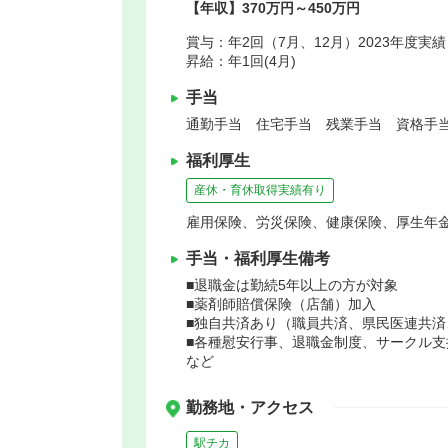
【年収】370万円～450万円
賞与：年2回（7月、12月）2023年度実
昇給：年1回(4月)
手当
通勤手当 住宅手当 残業手当 資格手当
福利厚生
産休・育休取得実績有り
雇用保険、労災保険、健康保険、厚生年
手当・福利厚生備考
■退職金は勤続5年以上の方が対象
■薬剤師賠償保険（店舗）加入
■独自共済あり（職員共済、県民医連共済
■各種慰安行事、退職金制度、サークル
など
勤務地・アクセス
駅チカ